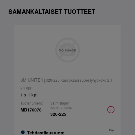
SAMANKALTAISET TUOTTEET
3M UNITEK
| 320-225 Kasvokaari super lyhyt koko 2 1
x 1 kpl
1 x 1 kpl
Tuotenumero:
Valmistajan
tuotenumero:
MD176078
320-225
Tehdastilaustuote