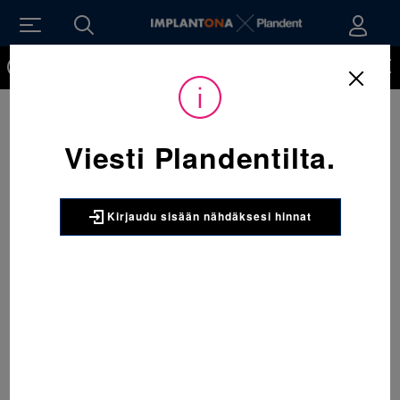
Kirjaudu sisään nähdäksesi hinnat. Tarvitsetko tunnukset
verkkokauppaan? Tilaa ne
Sijainti:
Tarvikkeet
/
Oikominen
/
Päähineet ja lisätarvikkeet
/
320-245 Kasvokaari super lyhyt koko 3 1 x 1 kpl
Viesti Plandentilta.
3M UNITEK
320-245 Kasvokaari super lyhyt
koko 3 1 x 1 kpl
Kirjaudu sisään nähdäksesi hinnat
Kasvokaari super lyhyt koko 3. Pakkauskoko:
1kpl
2797
Pakkaus:
1 x 1 kpl
Tuotenumero:
MD176079