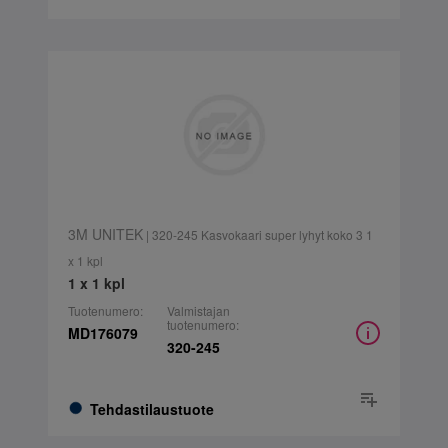
3M UNITEK
| 320-245 Kasvokaari super lyhyt koko 3 1
x 1 kpl
1 x 1 kpl
Tuotenumero:
Valmistajan
tuotenumero:
MD176079
320-245
Tehdastilaustuote