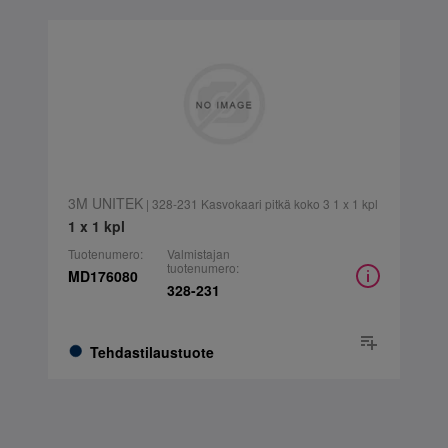
3M UNITEK
| 328-231 Kasvokaari pitkä koko 3 1 x 1 kpl
1 x 1 kpl
Tuotenumero:
Valmistajan
tuotenumero:
MD176080
328-231
Tehdastilaustuote