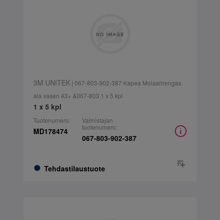
3M UNITEK
| 067-803-902-387 Kapea Molaarirengas
ala vasen 43+ &067-803 1 x 5 kpl
1 x 5 kpl
Tuotenumero:
Valmistajan
tuotenumero:
MD178474
067-803-902-387
Tehdastilaustuote