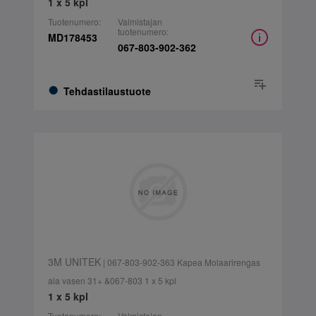
1 x 5 kpl
Tuotenumero:
Valmistajan
tuotenumero:
MD178453
067-803-902-362
Tehdastilaustuote
3M UNITEK
| 067-803-902-363 Kapea Molaarirengas
ala vasen 31+ &067-803 1 x 5 kpl
1 x 5 kpl
Tuotenumero:
Valmistajan