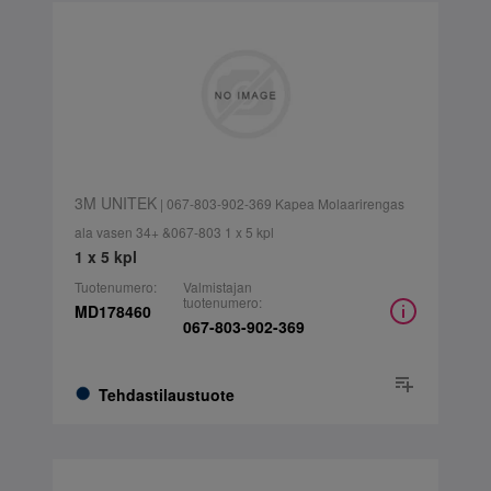
3M UNITEK
| 067-803-902-369 Kapea Molaarirengas
ala vasen 34+ &067-803 1 x 5 kpl
1 x 5 kpl
Tuotenumero:
Valmistajan
tuotenumero:
MD178460
067-803-902-369
Tehdastilaustuote