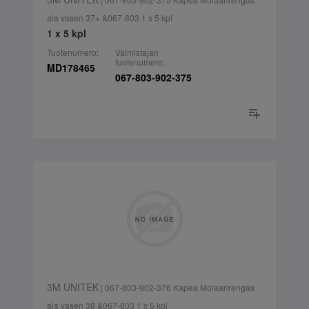
ala vasen 37+ &067-803 1 x 5 kpl
1 x 5 kpl
Tuotenumero:
Valmistajan
tuotenumero:
MD178465
067-803-902-375
3M UNITEK
| 067-803-902-376 Kapea Molaarirengas
ala vasen 38 &067-803 1 x 5 kpl