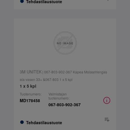
Tehdastilaustuote
3M UNITEK
| 067-803-902-367 Kapea Molaarirengas
ala vasen 33+ &067-803 1 x 5 kpl
1 x 5 kpl
Tuotenumero:
Valmistajan
tuotenumero:
MD178458
067-803-902-367
Tehdastilaustuote