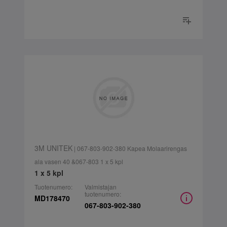
3M UNITEK
| 067-803-902-380 Kapea Molaarirengas
ala vasen 40 &067-803 1 x 5 kpl
1 x 5 kpl
Tuotenumero:
Valmistajan
tuotenumero:
MD178470
067-803-902-380