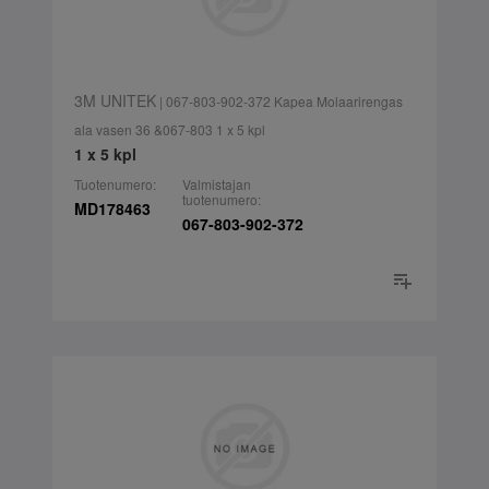
3M UNITEK
| 067-803-902-372 Kapea Molaarirengas
ala vasen 36 &067-803 1 x 5 kpl
1 x 5 kpl
Tuotenumero:
Valmistajan
tuotenumero:
MD178463
067-803-902-372