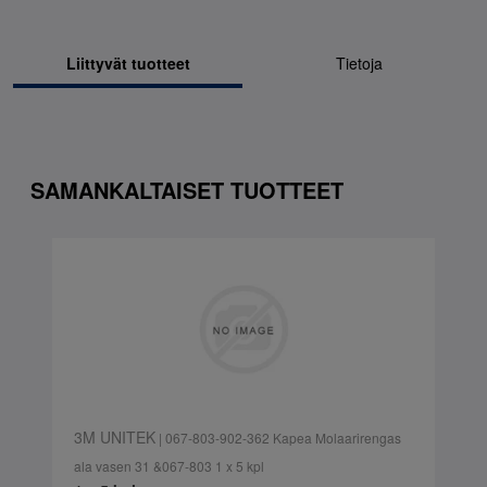
Liittyvät tuotteet
Tietoja
SAMANKALTAISET TUOTTEET
3M UNITEK
| 067-803-902-362 Kapea Molaarirengas
ala vasen 31 &067-803 1 x 5 kpl