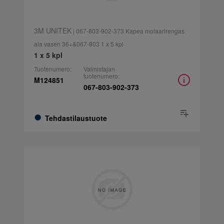
3M UNITEK
| 067-803-902-373 Kapea molaarirengas
ala vasen 36+&067-803 1 x 5 kpl
1 x 5 kpl
Tuotenumero:
Valmistajan
tuotenumero:
M124851
067-803-902-373
Tehdastilaustuote