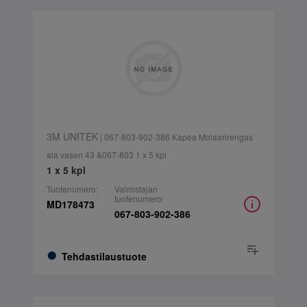
3M UNITEK
| 067-803-902-386 Kapea Molaarirengas
ala vasen 43 &067-803 1 x 5 kpl
1 x 5 kpl
Tuotenumero:
Valmistajan
tuotenumero:
MD178473
067-803-902-386
Tehdastilaustuote