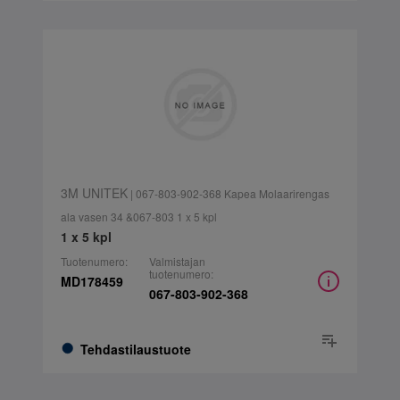
3M UNITEK
| 067-803-902-368 Kapea Molaarirengas
ala vasen 34 &067-803 1 x 5 kpl
1 x 5 kpl
Tuotenumero:
Valmistajan
tuotenumero:
MD178459
067-803-902-368
Tehdastilaustuote