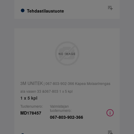
Tehdastilaustuote
3M UNITEK
| 067-803-902-366 Kapea Molaarirengas
ala vasen 33 &067-803 1 x 5 kpl
1 x 5 kpl
Tuotenumero:
Valmistajan
tuotenumero:
MD178457
067-803-902-366