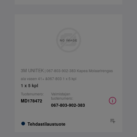
3M UNITEK
| 067-803-902-383 Kapea Molaarirengas
ala vasen 41+ &067-803 1 x 5 kpl
1 x 5 kpl
Tuotenumero:
Valmistajan
tuotenumero:
MD178472
067-803-902-383
Tehdastilaustuote