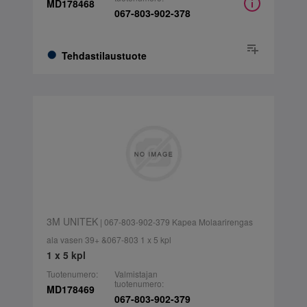
MD178468
067-803-902-378
Tehdastilaustuote
3M UNITEK
| 067-803-902-379 Kapea Molaarirengas
ala vasen 39+ &067-803 1 x 5 kpl
1 x 5 kpl
Tuotenumero:
Valmistajan
tuotenumero:
MD178469
067-803-902-379