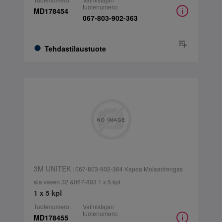
tuotenumero:
MD178454
067-803-902-363
Tehdastilaustuote
3M UNITEK
| 067-803-902-364 Kapea Molaarirengas
ala vasen 32 &067-803 1 x 5 kpl
1 x 5 kpl
Tuotenumero:
Valmistajan
tuotenumero:
MD178455