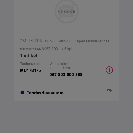
3M UNITEK
| 067-803-902-388 Kapea Molaarirengas
ala vasen 44 &067-803 1 x 5 kpl
1 x 5 kpl
Tuotenumero:
Valmistajan
tuotenumero:
MD178475
067-803-902-388
Tehdastilaustuote