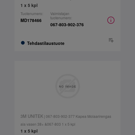
1 x 5 kpl
Tuotenumero:
Valmistajan
tuotenumero:
MD178466
067-803-902-376
Tehdastilaustuote
3M UNITEK
| 067-803-902-377 Kapea Molaarirengas
ala vasen 38+ &067-803 1 x 5 kpl
1 x 5 kpl