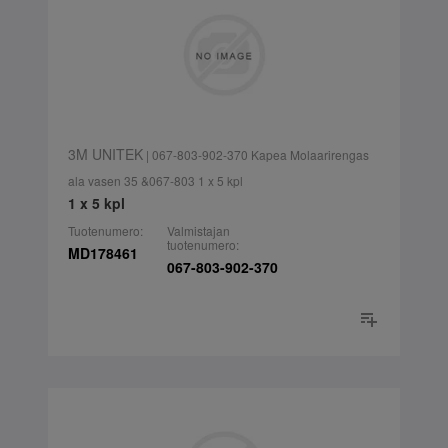
3M UNITEK
| 067-803-902-370 Kapea Molaarirengas
ala vasen 35 &067-803 1 x 5 kpl
1 x 5 kpl
Tuotenumero:
Valmistajan
tuotenumero:
MD178461
067-803-902-370