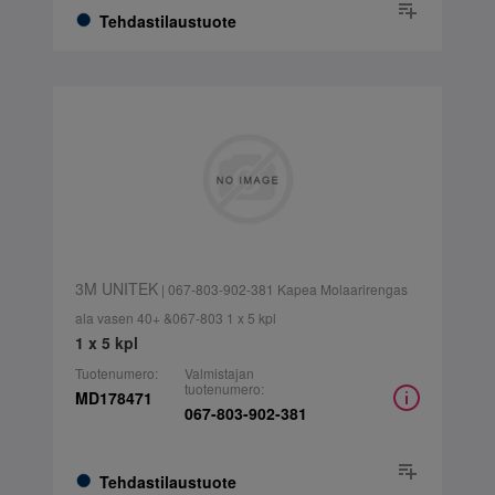
Tehdastilaustuote
3M UNITEK
| 067-803-902-381 Kapea Molaarirengas
ala vasen 40+ &067-803 1 x 5 kpl
1 x 5 kpl
Tuotenumero:
Valmistajan
tuotenumero:
MD178471
067-803-902-381
Tehdastilaustuote