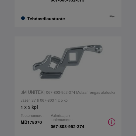
Tehdastilaustuote
3M UNITEK
| 067-803-952-374 Molaarirengas alaleuka
vasen 37 & 067-803 1 x 5 kpl
1 x 5 kpl
Tuotenumero:
Valmistajan
tuotenumero:
MD178070
067-803-952-374