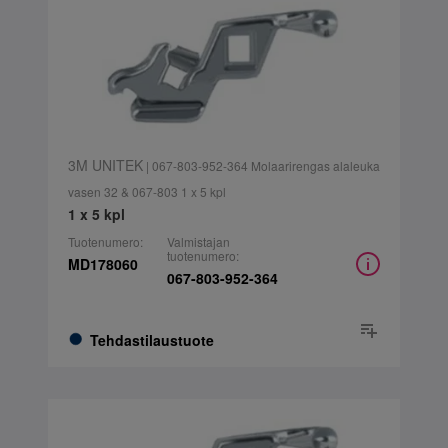
3M UNITEK
| 067-803-952-364 Molaarirengas alaleuka
vasen 32 & 067-803 1 x 5 kpl
1 x 5 kpl
Tuotenumero:
Valmistajan
tuotenumero:
MD178060
067-803-952-364
Tehdastilaustuote