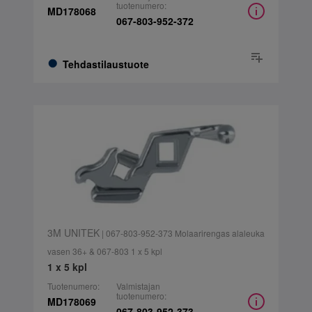
tuotenumero:
MD178068
067-803-952-372
Tehdastilaustuote
3M UNITEK
| 067-803-952-373 Molaarirengas alaleuka
vasen 36+ & 067-803 1 x 5 kpl
1 x 5 kpl
Tuotenumero:
Valmistajan
tuotenumero:
MD178069
067-803-952-373