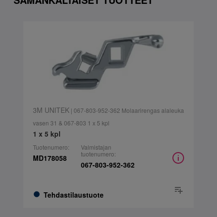
3M UNITEK
| 067-803-952-362 Molaarirengas alaleuka
vasen 31 & 067-803 1 x 5 kpl
1 x 5 kpl
Tuotenumero:
Valmistajan
tuotenumero:
MD178058
067-803-952-362
Tehdastilaustuote