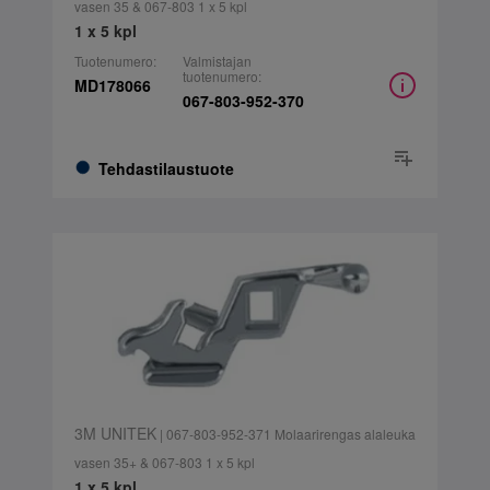
vasen 35 & 067-803 1 x 5 kpl
1 x 5 kpl
Tuotenumero:
Valmistajan
tuotenumero:
MD178066
067-803-952-370
Tehdastilaustuote
3M UNITEK
| 067-803-952-371 Molaarirengas alaleuka
vasen 35+ & 067-803 1 x 5 kpl
1 x 5 kpl