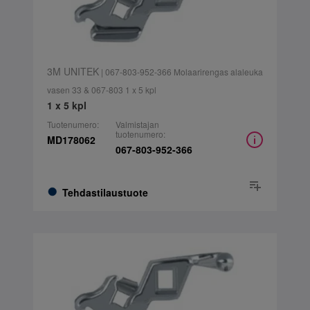
3M UNITEK
| 067-803-952-366 Molaarirengas alaleuka
vasen 33 & 067-803 1 x 5 kpl
1 x 5 kpl
Tuotenumero:
Valmistajan
tuotenumero:
MD178062
067-803-952-366
Tehdastilaustuote