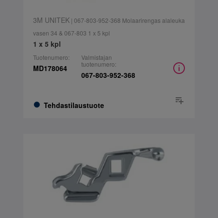
3M UNITEK
| 067-803-952-368 Molaarirengas alaleuka
vasen 34 & 067-803 1 x 5 kpl
1 x 5 kpl
Tuotenumero:
Valmistajan
tuotenumero:
MD178064
067-803-952-368
Tehdastilaustuote