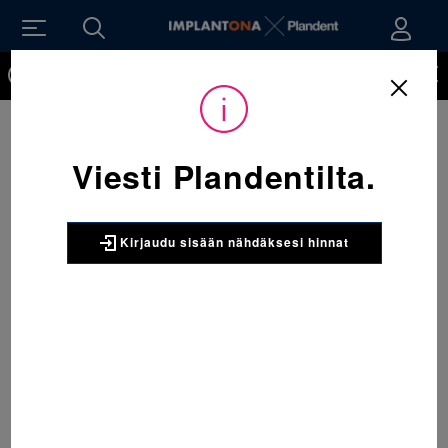
Kirjaudu sisään nähdäksesi hinnat. Tarvitsetko tunnukset
verkkokauppaan? Tilaa ne
Viesti Plandentilta.
Kirjaudu sisään nähdäksesi hinnat
Sijainti:
Tarvikkeet
/
Oikominen
/
Renkaat
/
067-803-952-375 Molaarirengas alaleuka vasen 37+ & 067-803 1 x
5 kpl