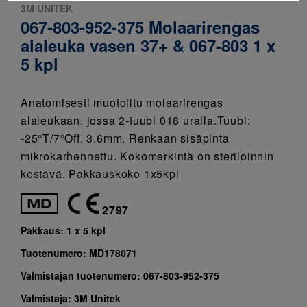
3M UNITEK
067-803-952-375 Molaarirengas
alaleuka vasen 37+ & 067-803 1 x
5 kpl
Anatomisesti muotoiltu molaarirengas
alaleukaan, jossa 2-tuubi 018 uralla.Tuubi:
-25°T/7°Off, 3.6mm. Renkaan sisäpinta
mikrokarhennettu. Kokomerkintä on steriloinnin
kestävä. Pakkauskoko 1x5kpl
2797
Pakkaus:
1 x 5 kpl
Tuotenumero:
MD178071
Valmistajan tuotenumero:
067-803-952-375
Valmistaja:
3M Unitek