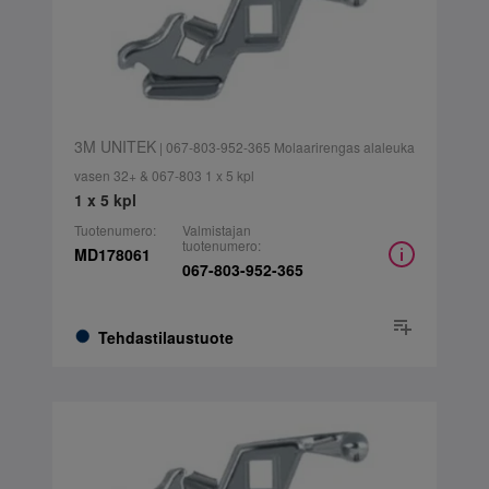
3M UNITEK
| 067-803-952-365 Molaarirengas alaleuka
vasen 32+ & 067-803 1 x 5 kpl
1 x 5 kpl
Tuotenumero:
Valmistajan
tuotenumero:
MD178061
067-803-952-365
Tehdastilaustuote