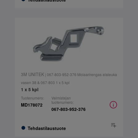
3M UNITEK
| 067-803-952-376 Molaarirengas alaleuka
vasen 38 & 067-803 1 x 5 kpl
1 x 5 kpl
Tuotenumero:
Valmistajan
tuotenumero:
MD178072
067-803-952-376
Tehdastilaustuote