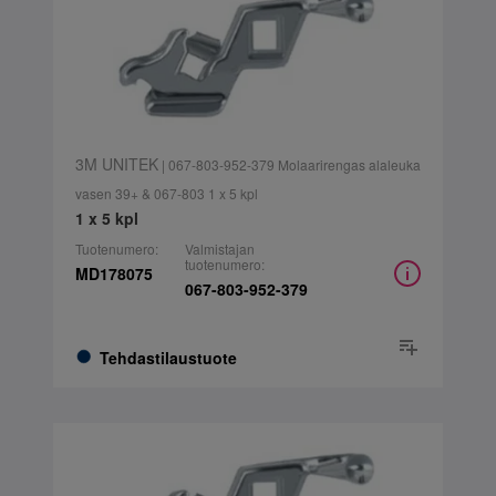
3M UNITEK
| 067-803-952-379 Molaarirengas alaleuka
vasen 39+ & 067-803 1 x 5 kpl
1 x 5 kpl
Tuotenumero:
Valmistajan
tuotenumero:
MD178075
067-803-952-379
Tehdastilaustuote