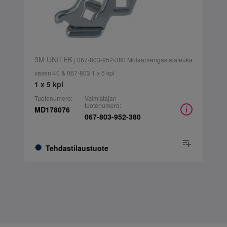
3M UNITEK
| 067-803-952-380 Molaarirengas alaleuka
vasen 40 & 067-803 1 x 5 kpl
1 x 5 kpl
Tuotenumero:
Valmistajan
tuotenumero:
MD178076
067-803-952-380
Tehdastilaustuote