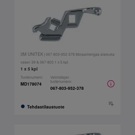
3M UNITEK
| 067-803-952-378 Molaarirengas alaleuka
vasen 39 & 067-803 1 x 5 kpl
1 x 5 kpl
Tuotenumero:
Valmistajan
tuotenumero:
MD178074
067-803-952-378
Tehdastilaustuote