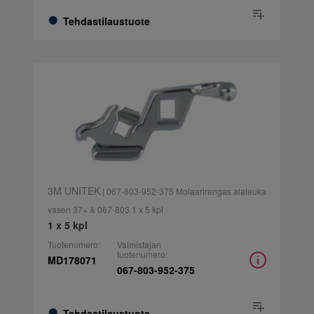
Tehdastilaustuote
3M UNITEK
| 067-803-952-375 Molaarirengas alaleuka
vasen 37+ & 067-803 1 x 5 kpl
1 x 5 kpl
Tuotenumero:
Valmistajan
tuotenumero:
MD178071
067-803-952-375
Tehdastilaustuote