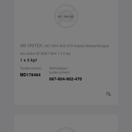
3M UNITEK
| 067-804-902-470 Kapea Molaarirengas
ala oikea 35 &067-804 1 x 5 kpl
1 x 5 kpl
Tuotenumero:
Valmistajan
tuotenumero:
MD178484
067-804-902-470