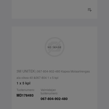
3M UNITEK
| 067-804-902-480 Kapea Molaarirengas
ala oikea 40 &067-804 1 x 5 kpl
1 x 5 kpl
Tuotenumero:
Valmistajan
tuotenumero:
MD178493
067-804-902-480