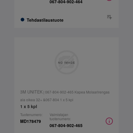
067-804-902-464
Tehdastilaustuote
3M UNITEK
| 067-804-902-465 Kapea Molaarirengas
ala oikea 32+ &067-804 1 x 5 kpl
1 x 5 kpl
Tuotenumero:
Valmistajan
tuotenumero:
MD178479
067-804-902-465