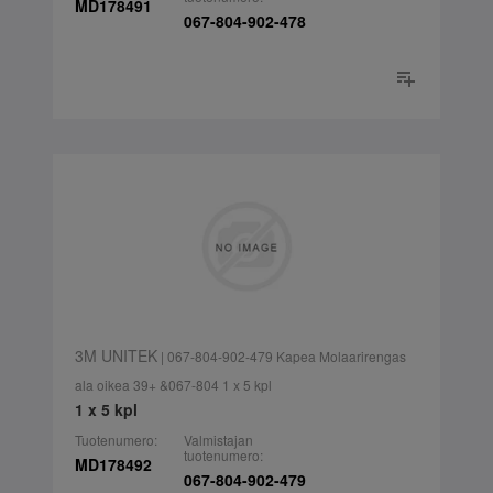
MD178491
067-804-902-478
3M UNITEK
| 067-804-902-479 Kapea Molaarirengas
ala oikea 39+ &067-804 1 x 5 kpl
1 x 5 kpl
Tuotenumero:
Valmistajan
tuotenumero:
MD178492
067-804-902-479