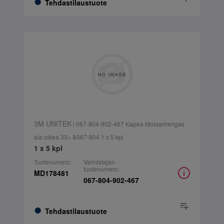
Tehdastilaustuote
3M UNITEK
| 067-804-902-467 Kapea Molaarirengas
ala oikea 33+ &067-804 1 x 5 kpl
1 x 5 kpl
Tuotenumero:
Valmistajan
tuotenumero:
MD178481
067-804-902-467
Tehdastilaustuote