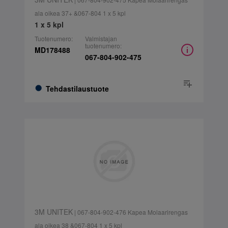
ala oikea 37+ &067-804 1 x 5 kpl
1 x 5 kpl
Tuotenumero:
Valmistajan
tuotenumero:
MD178488
067-804-902-475
Tehdastilaustuote
3M UNITEK
| 067-804-902-476 Kapea Molaarirengas
ala oikea 38 &067-804 1 x 5 kpl