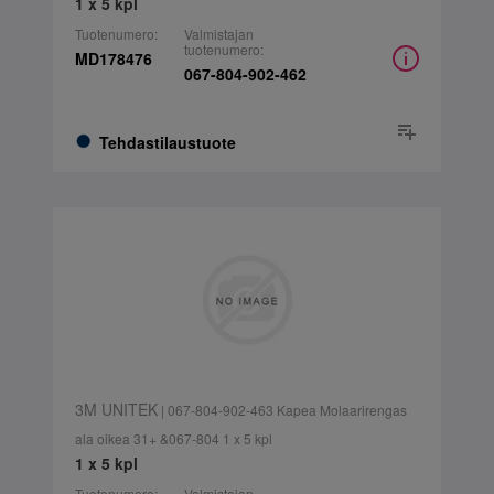
1 x 5 kpl
Tuotenumero:
Valmistajan
tuotenumero:
MD178476
067-804-902-462
Tehdastilaustuote
3M UNITEK
| 067-804-902-463 Kapea Molaarirengas
ala oikea 31+ &067-804 1 x 5 kpl
1 x 5 kpl
Tuotenumero:
Valmistajan