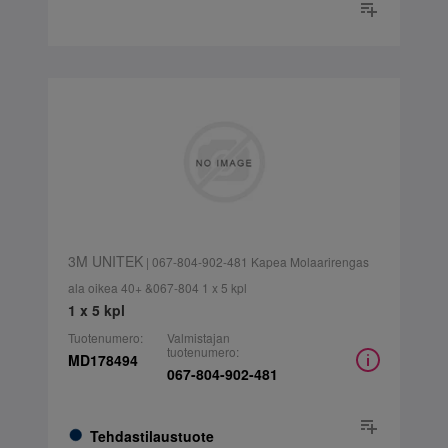
3M UNITEK
| 067-804-902-481 Kapea Molaarirengas
ala oikea 40+ &067-804 1 x 5 kpl
1 x 5 kpl
Tuotenumero:
Valmistajan
tuotenumero:
MD178494
067-804-902-481
Tehdastilaustuote