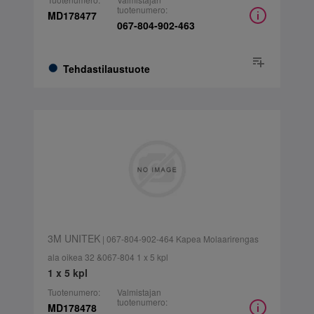
tuotenumero:
MD178477
067-804-902-463
Tehdastilaustuote
3M UNITEK
| 067-804-902-464 Kapea Molaarirengas
ala oikea 32 &067-804 1 x 5 kpl
1 x 5 kpl
Tuotenumero:
Valmistajan
tuotenumero:
MD178478