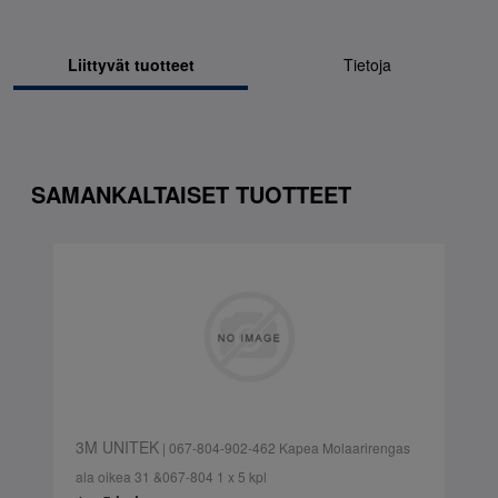
Liittyvät tuotteet
Tietoja
SAMANKALTAISET TUOTTEET
3M UNITEK
| 067-804-902-462 Kapea Molaarirengas
ala oikea 31 &067-804 1 x 5 kpl