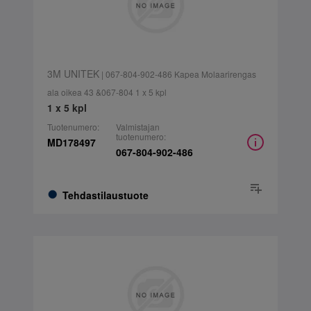
3M UNITEK
| 067-804-902-486 Kapea Molaarirengas
ala oikea 43 &067-804 1 x 5 kpl
1 x 5 kpl
Tuotenumero:
Valmistajan
tuotenumero:
MD178497
067-804-902-486
Tehdastilaustuote