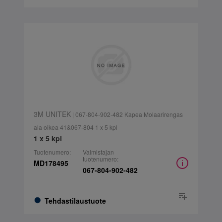
3M UNITEK
| 067-804-902-482 Kapea Molaarirengas
ala oikea 41&067-804 1 x 5 kpl
1 x 5 kpl
Tuotenumero:
Valmistajan
tuotenumero:
MD178495
067-804-902-482
Tehdastilaustuote