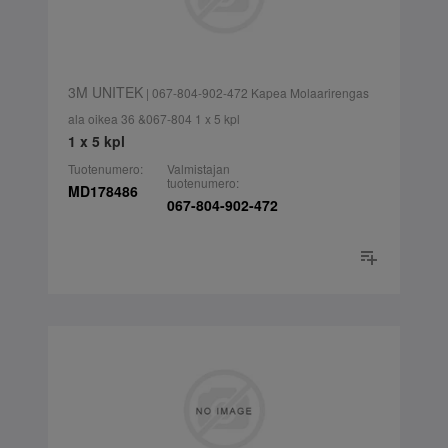
3M UNITEK
| 067-804-902-472 Kapea Molaarirengas
ala oikea 36 &067-804 1 x 5 kpl
1 x 5 kpl
Tuotenumero:
Valmistajan
tuotenumero:
MD178486
067-804-902-472