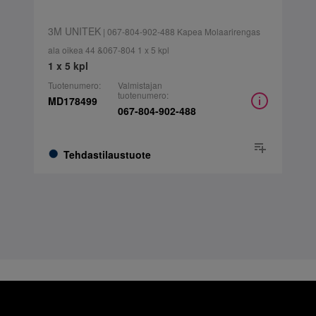
3M UNITEK
| 067-804-902-488 Kapea Molaarirengas
ala oikea 44 &067-804 1 x 5 kpl
1 x 5 kpl
Tuotenumero:
Valmistajan
tuotenumero:
MD178499
067-804-902-488
Tehdastilaustuote