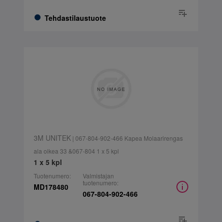
Tehdastilaustuote
3M UNITEK
| 067-804-902-466 Kapea Molaarirengas
ala oikea 33 &067-804 1 x 5 kpl
1 x 5 kpl
Tuotenumero:
Valmistajan
tuotenumero:
MD178480
067-804-902-466