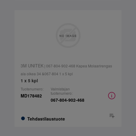
3M UNITEK
| 067-804-902-468 Kapea Molaarirengas
ala oikea 34 &067-804 1 x 5 kpl
1 x 5 kpl
Tuotenumero:
Valmistajan
tuotenumero:
MD178482
067-804-902-468
Tehdastilaustuote