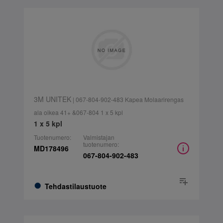
3M UNITEK
| 067-804-902-483 Kapea Molaarirengas
ala oikea 41+ &067-804 1 x 5 kpl
1 x 5 kpl
Tuotenumero:
Valmistajan
tuotenumero:
MD178496
067-804-902-483
Tehdastilaustuote