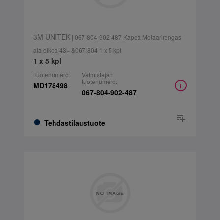
3M UNITEK
| 067-804-902-487 Kapea Molaarirengas
ala oikea 43+ &067-804 1 x 5 kpl
1 x 5 kpl
Tuotenumero:
Valmistajan
tuotenumero:
MD178498
067-804-902-487
Tehdastilaustuote