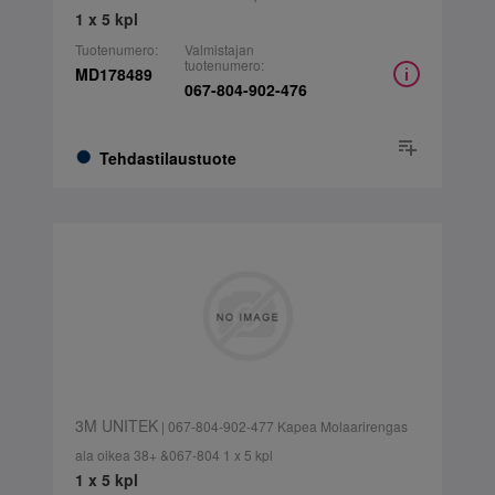
1 x 5 kpl
Tuotenumero:
Valmistajan
tuotenumero:
MD178489
067-804-902-476
Tehdastilaustuote
3M UNITEK
| 067-804-902-477 Kapea Molaarirengas
ala oikea 38+ &067-804 1 x 5 kpl
1 x 5 kpl