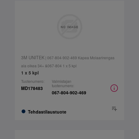
3M UNITEK
| 067-804-902-469 Kapea Molaarirengas
ala oikea 34+ &067-804 1 x 5 kpl
1 x 5 kpl
Tuotenumero:
Valmistajan
tuotenumero:
MD178483
067-804-902-469
Tehdastilaustuote