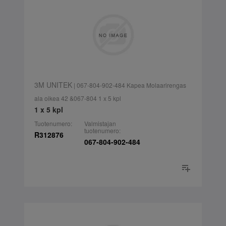
3M UNITEK
| 067-804-902-484 Kapea Molaarirengas
ala oikea 42 &067-804 1 x 5 kpl
1 x 5 kpl
Tuotenumero:
Valmistajan
tuotenumero:
R312876
067-804-902-484