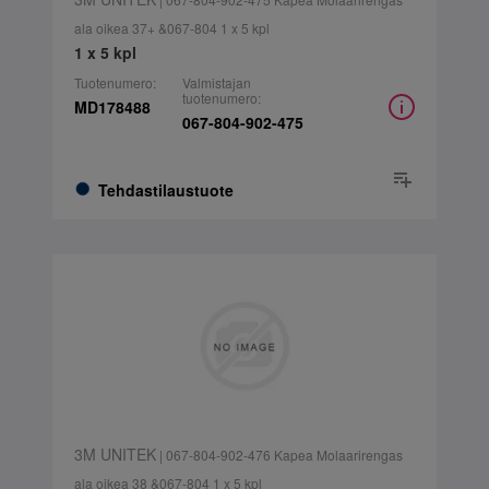
ala oikea 37+ &067-804 1 x 5 kpl
1 x 5 kpl
Tuotenumero:
Valmistajan
tuotenumero:
MD178488
067-804-902-475
Tehdastilaustuote
3M UNITEK
| 067-804-902-476 Kapea Molaarirengas
ala oikea 38 &067-804 1 x 5 kpl