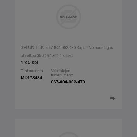
3M UNITEK
| 067-804-902-470 Kapea Molaarirengas
ala oikea 35 &067-804 1 x 5 kpl
1 x 5 kpl
Tuotenumero:
Valmistajan
tuotenumero:
MD178484
067-804-902-470