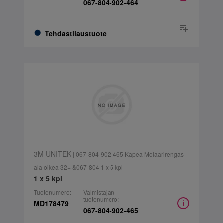
067-804-902-464
Tehdastilaustuote
3M UNITEK
| 067-804-902-465 Kapea Molaarirengas
ala oikea 32+ &067-804 1 x 5 kpl
1 x 5 kpl
Tuotenumero:
Valmistajan
tuotenumero:
MD178479
067-804-902-465