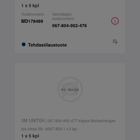
1 x 5 kpl
Tuotenumero:
Valmistajan
tuotenumero:
MD178489
067-804-902-476
Tehdastilaustuote
3M UNITEK
| 067-804-902-477 Kapea Molaarirengas
ala oikea 38+ &067-804 1 x 5 kpl
1 x 5 kpl