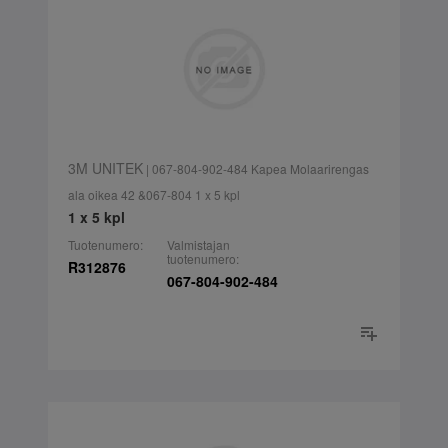
3M UNITEK
| 067-804-902-484 Kapea Molaarirengas
ala oikea 42 &067-804 1 x 5 kpl
1 x 5 kpl
Tuotenumero:
Valmistajan
tuotenumero:
R312876
067-804-902-484