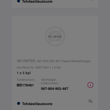
Tehdastilaustuote
3M UNITEK
| 067-804-902-467 Kapea Molaarirengas
ala oikea 33+ &067-804 1 x 5 kpl
1 x 5 kpl
Tuotenumero:
Valmistajan
tuotenumero:
MD178481
067-804-902-467
Tehdastilaustuote