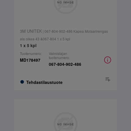
3M UNITEK
| 067-804-902-486 Kapea Molaarirengas
ala oikea 43 &067-804 1 x 5 kpl
1 x 5 kpl
Tuotenumero:
Valmistajan
tuotenumero:
MD178497
067-804-902-486
Tehdastilaustuote