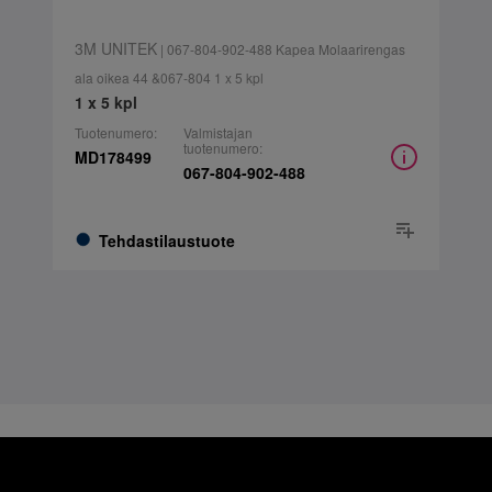
3M UNITEK
| 067-804-902-488 Kapea Molaarirengas
ala oikea 44 &067-804 1 x 5 kpl
1 x 5 kpl
Tuotenumero:
Valmistajan
tuotenumero:
MD178499
067-804-902-488
Tehdastilaustuote