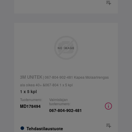
3M UNITEK
| 067-804-902-481 Kapea Molaarirengas
ala oikea 40+ &067-804 1 x 5 kpl
1 x 5 kpl
Tuotenumero:
Valmistajan
tuotenumero:
MD178494
067-804-902-481
Tehdastilaustuote