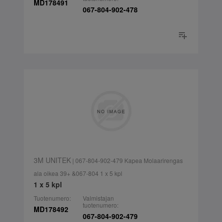
MD178491
067-804-902-478
3M UNITEK
| 067-804-902-479 Kapea Molaarirengas
ala oikea 39+ &067-804 1 x 5 kpl
1 x 5 kpl
Tuotenumero:
Valmistajan
tuotenumero:
MD178492
067-804-902-479