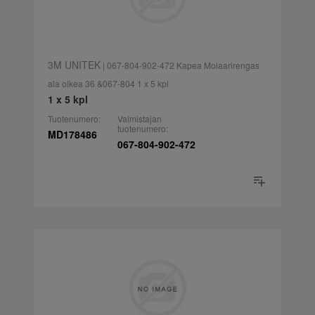
3M UNITEK
| 067-804-902-472 Kapea Molaarirengas
ala oikea 36 &067-804 1 x 5 kpl
1 x 5 kpl
Tuotenumero:
Valmistajan
tuotenumero:
MD178486
067-804-902-472