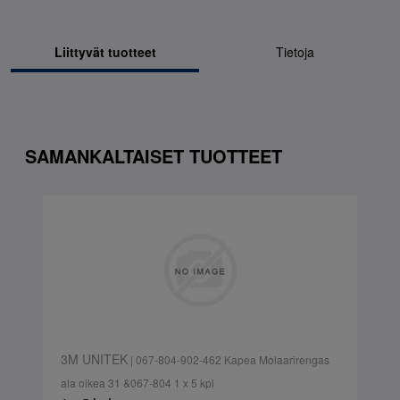
Liittyvät tuotteet
Tietoja
SAMANKALTAISET TUOTTEET
3M UNITEK
| 067-804-902-462 Kapea Molaarirengas
ala oikea 31 &067-804 1 x 5 kpl