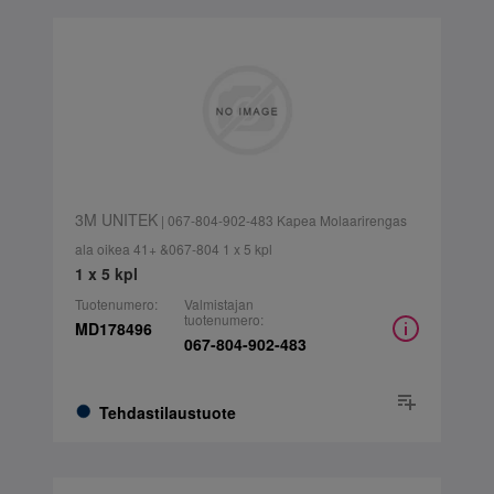
3M UNITEK
| 067-804-902-483 Kapea Molaarirengas
ala oikea 41+ &067-804 1 x 5 kpl
1 x 5 kpl
Tuotenumero:
Valmistajan
tuotenumero:
MD178496
067-804-902-483
Tehdastilaustuote