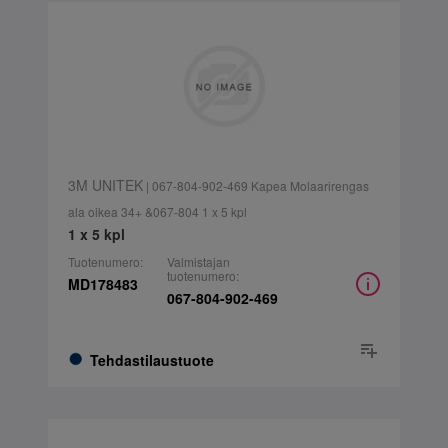
3M UNITEK
| 067-804-902-469 Kapea Molaarirengas
ala oikea 34+ &067-804 1 x 5 kpl
1 x 5 kpl
Tuotenumero:
Valmistajan
tuotenumero:
MD178483
067-804-902-469
Tehdastilaustuote