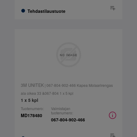
Tehdastilaustuote
3M UNITEK
| 067-804-902-466 Kapea Molaarirengas
ala oikea 33 &067-804 1 x 5 kpl
1 x 5 kpl
Tuotenumero:
Valmistajan
tuotenumero:
MD178480
067-804-902-466