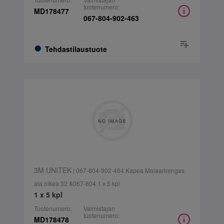
tuotenumero:
MD178477
067-804-902-463
Tehdastilaustuote
3M UNITEK
| 067-804-902-464 Kapea Molaarirengas
ala oikea 32 &067-804 1 x 5 kpl
1 x 5 kpl
Tuotenumero:
Valmistajan
tuotenumero:
MD178478