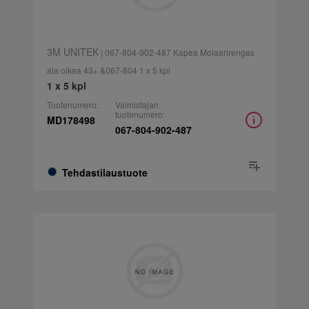
3M UNITEK
| 067-804-902-487 Kapea Molaarirengas
ala oikea 43+ &067-804 1 x 5 kpl
1 x 5 kpl
Tuotenumero:
Valmistajan
tuotenumero:
MD178498
067-804-902-487
Tehdastilaustuote