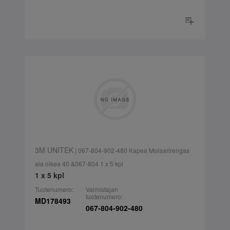
3M UNITEK
| 067-804-902-480 Kapea Molaarirengas
ala oikea 40 &067-804 1 x 5 kpl
1 x 5 kpl
Tuotenumero:
Valmistajan
tuotenumero:
MD178493
067-804-902-480