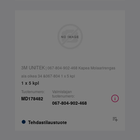
3M UNITEK
| 067-804-902-468 Kapea Molaarirengas
ala oikea 34 &067-804 1 x 5 kpl
1 x 5 kpl
Tuotenumero:
Valmistajan
tuotenumero:
MD178482
067-804-902-468
Tehdastilaustuote