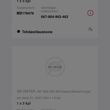
1 x 5 kpl
Tuotenumero:
Valmistajan
tuotenumero:
MD178476
067-804-902-462
Tehdastilaustuote
3M UNITEK
| 067-804-902-463 Kapea Molaarirengas
ala oikea 31+ &067-804 1 x 5 kpl
1 x 5 kpl
Tuotenumero:
Valmistajan