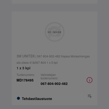
3M UNITEK
| 067-804-902-482 Kapea Molaarirengas
ala oikea 41&067-804 1 x 5 kpl
1 x 5 kpl
Tuotenumero:
Valmistajan
tuotenumero:
MD178495
067-804-902-482
Tehdastilaustuote