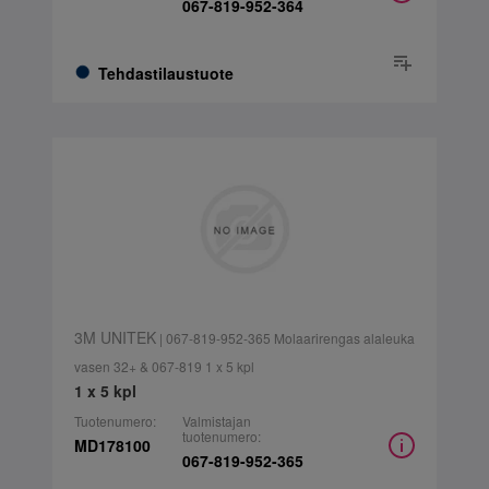
067-819-952-364
Tehdastilaustuote
3M UNITEK
| 067-819-952-365 Molaarirengas alaleuka
vasen 32+ & 067-819 1 x 5 kpl
1 x 5 kpl
Tuotenumero:
Valmistajan
tuotenumero:
MD178100
067-819-952-365