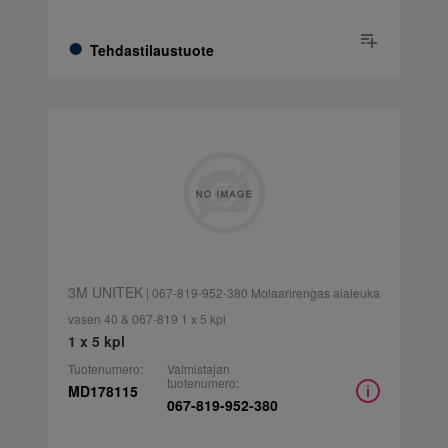
Tehdastilaustuote
3M UNITEK
| 067-819-952-380 Molaarirengas alaleuka
vasen 40 & 067-819 1 x 5 kpl
1 x 5 kpl
Tuotenumero:
Valmistajan
tuotenumero:
MD178115
067-819-952-380