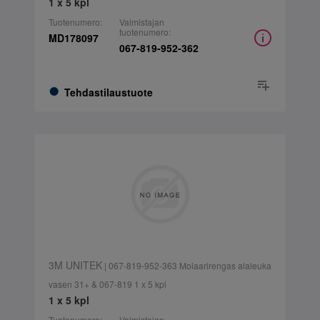
1 x 5 kpl
Tuotenumero:
Valmistajan
tuotenumero:
MD178097
067-819-952-362
Tehdastilaustuote
3M UNITEK
| 067-819-952-363 Molaarirengas alaleuka
vasen 31+ & 067-819 1 x 5 kpl
1 x 5 kpl
Tuotenumero:
Valmistajan