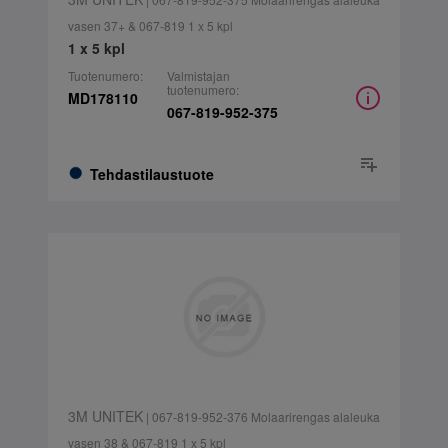
vasen 37+ & 067-819 1 x 5 kpl
1 x 5 kpl
Tuotenumero:
Valmistajan
tuotenumero:
MD178110
067-819-952-375
Tehdastilaustuote
3M UNITEK
| 067-819-952-376 Molaarirengas alaleuka
vasen 38 & 067-819 1 x 5 kpl