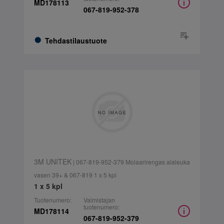
MD178113
067-819-952-378
Tehdastilaustuote
3M UNITEK
| 067-819-952-379 Molaarirengas alaleuka
vasen 39+ & 067-819 1 x 5 kpl
1 x 5 kpl
Tuotenumero:
Valmistajan
tuotenumero:
MD178114
067-819-952-379