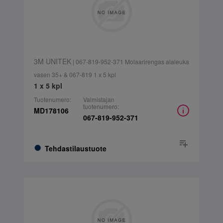
3M UNITEK
| 067-819-952-371 Molaarirengas alaleuka
vasen 35+ & 067-819 1 x 5 kpl
1 x 5 kpl
Tuotenumero:
Valmistajan
tuotenumero:
MD178106
067-819-952-371
Tehdastilaustuote