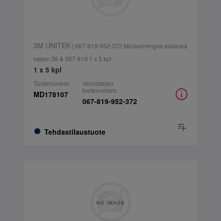
3M UNITEK
| 067-819-952-372 Molaarirengas alaleuka
vasen 36 & 067-819 1 x 5 kpl
1 x 5 kpl
Tuotenumero:
Valmistajan
tuotenumero:
MD178107
067-819-952-372
Tehdastilaustuote