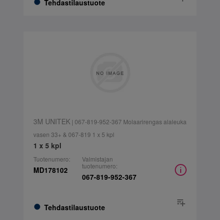
Tehdastilaustuote
3M UNITEK
| 067-819-952-367 Molaarirengas alaleuka
vasen 33+ & 067-819 1 x 5 kpl
1 x 5 kpl
Tuotenumero:
Valmistajan
tuotenumero:
MD178102
067-819-952-367
Tehdastilaustuote