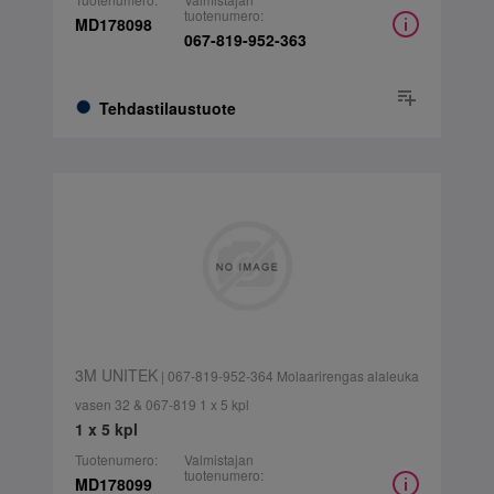
tuotenumero:
MD178098
067-819-952-363
Tehdastilaustuote
3M UNITEK
| 067-819-952-364 Molaarirengas alaleuka
vasen 32 & 067-819 1 x 5 kpl
1 x 5 kpl
Tuotenumero:
Valmistajan
tuotenumero:
MD178099