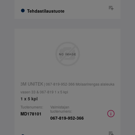
Tehdastilaustuote
3M UNITEK
| 067-819-952-366 Molaarirengas alaleuka
vasen 33 & 067-819 1 x 5 kpl
1 x 5 kpl
Tuotenumero:
Valmistajan
tuotenumero:
MD178101
067-819-952-366