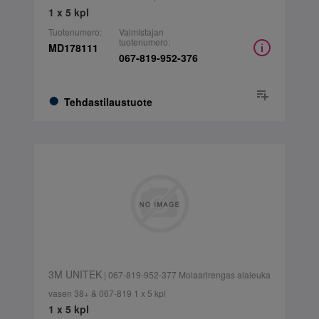
1 x 5 kpl
Tuotenumero:
Valmistajan
tuotenumero:
MD178111
067-819-952-376
Tehdastilaustuote
3M UNITEK
| 067-819-952-377 Molaarirengas alaleuka
vasen 38+ & 067-819 1 x 5 kpl
1 x 5 kpl