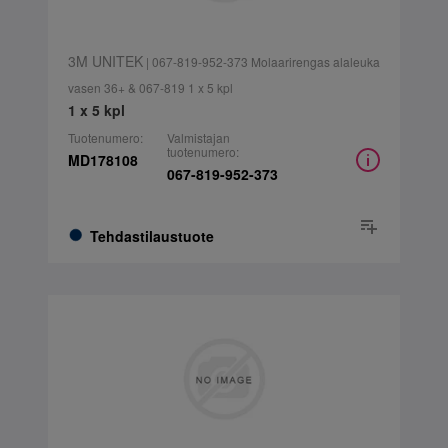
3M UNITEK
| 067-819-952-373 Molaarirengas alaleuka
vasen 36+ & 067-819 1 x 5 kpl
1 x 5 kpl
Tuotenumero:
Valmistajan
tuotenumero:
MD178108
067-819-952-373
Tehdastilaustuote