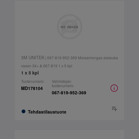
3M UNITEK
| 067-819-952-369 Molaarirengas alaleuka
vasen 34+ & 067-819 1 x 5 kpl
1 x 5 kpl
Tuotenumero:
Valmistajan
tuotenumero:
MD178104
067-819-952-369
Tehdastilaustuote