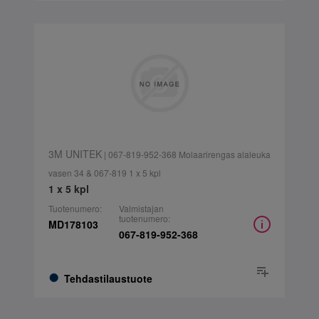
3M UNITEK
| 067-819-952-368 Molaarirengas alaleuka
vasen 34 & 067-819 1 x 5 kpl
1 x 5 kpl
Tuotenumero:
Valmistajan
tuotenumero:
MD178103
067-819-952-368
Tehdastilaustuote