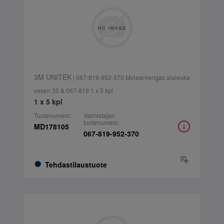
3M UNITEK
| 067-819-952-370 Molaarirengas alaleuka
vasen 35 & 067-819 1 x 5 kpl
1 x 5 kpl
Tuotenumero:
Valmistajan
tuotenumero:
MD178105
067-819-952-370
Tehdastilaustuote