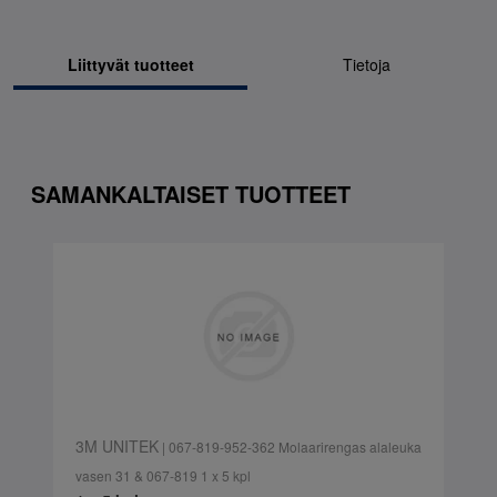
Liittyvät tuotteet
Tietoja
SAMANKALTAISET TUOTTEET
3M UNITEK
| 067-819-952-362 Molaarirengas alaleuka
vasen 31 & 067-819 1 x 5 kpl