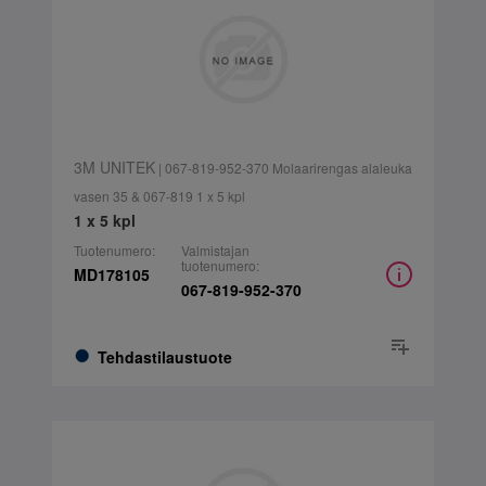
3M UNITEK
| 067-819-952-370 Molaarirengas alaleuka
vasen 35 & 067-819 1 x 5 kpl
1 x 5 kpl
Tuotenumero:
Valmistajan
tuotenumero:
MD178105
067-819-952-370
Tehdastilaustuote