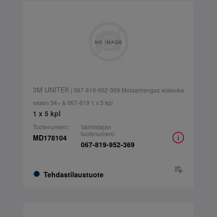
3M UNITEK
| 067-819-952-369 Molaarirengas alaleuka
vasen 34+ & 067-819 1 x 5 kpl
1 x 5 kpl
Tuotenumero:
Valmistajan
tuotenumero:
MD178104
067-819-952-369
Tehdastilaustuote