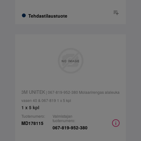
Tehdastilaustuote
3M UNITEK
| 067-819-952-380 Molaarirengas alaleuka
vasen 40 & 067-819 1 x 5 kpl
1 x 5 kpl
Tuotenumero:
Valmistajan
tuotenumero:
MD178115
067-819-952-380