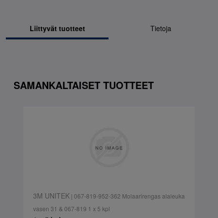
Liittyvät tuotteet
Tietoja
SAMANKALTAISET TUOTTEET
3M UNITEK
| 067-819-952-362 Molaarirengas alaleuka
vasen 31 & 067-819 1 x 5 kpl