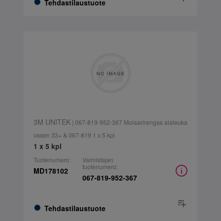
Tehdastilaustuote
3M UNITEK
| 067-819-952-367 Molaarirengas alaleuka
vasen 33+ & 067-819 1 x 5 kpl
1 x 5 kpl
Tuotenumero:
Valmistajan
tuotenumero:
MD178102
067-819-952-367
Tehdastilaustuote