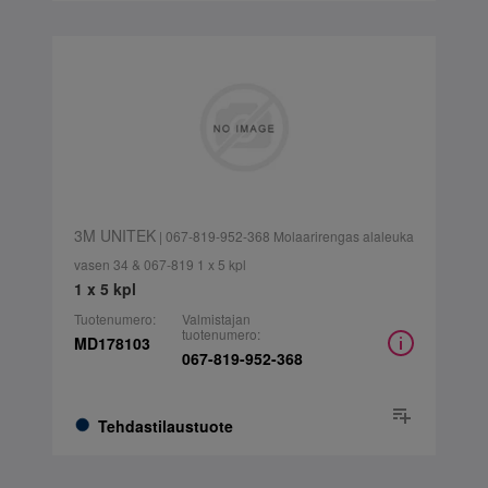
3M UNITEK
| 067-819-952-368 Molaarirengas alaleuka
vasen 34 & 067-819 1 x 5 kpl
1 x 5 kpl
Tuotenumero:
Valmistajan
tuotenumero:
MD178103
067-819-952-368
Tehdastilaustuote