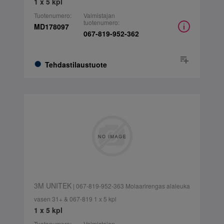
1 x 5 kpl
Tuotenumero:
Valmistajan
tuotenumero:
MD178097
067-819-952-362
Tehdastilaustuote
3M UNITEK
| 067-819-952-363 Molaarirengas alaleuka
vasen 31+ & 067-819 1 x 5 kpl
1 x 5 kpl
Tuotenumero:
Valmistajan