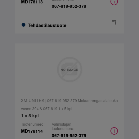
MD178113
067-819-952-378
Tehdastilaustuote
3M UNITEK
| 067-819-952-379 Molaarirengas alaleuka
vasen 39+ & 067-819 1 x 5 kpl
1 x 5 kpl
Tuotenumero:
Valmistajan
tuotenumero:
MD178114
067-819-952-379