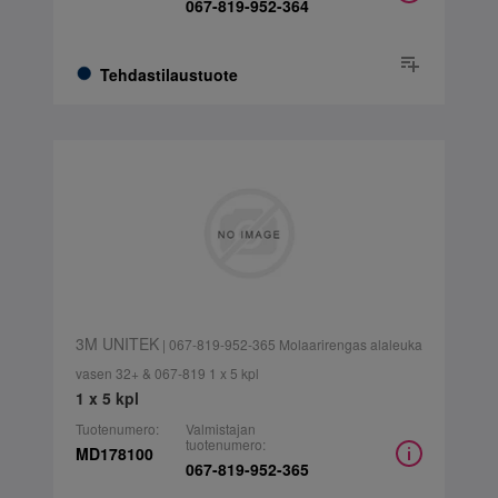
067-819-952-364
Tehdastilaustuote
3M UNITEK
| 067-819-952-365 Molaarirengas alaleuka
vasen 32+ & 067-819 1 x 5 kpl
1 x 5 kpl
Tuotenumero:
Valmistajan
tuotenumero:
MD178100
067-819-952-365