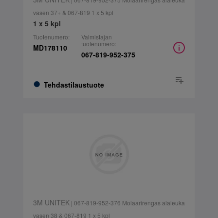
vasen 37+ & 067-819 1 x 5 kpl
1 x 5 kpl
Tuotenumero:
Valmistajan
tuotenumero:
MD178110
067-819-952-375
Tehdastilaustuote
3M UNITEK
| 067-819-952-376 Molaarirengas alaleuka
vasen 38 & 067-819 1 x 5 kpl