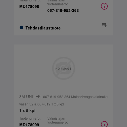
tuotenumero:
MD178098
067-819-952-363
Tehdastilaustuote
3M UNITEK
| 067-819-952-364 Molaarirengas alaleuka
vasen 32 & 067-819 1 x 5 kpl
1 x 5 kpl
Tuotenumero:
Valmistajan
tuotenumero:
MD178099