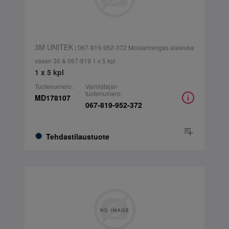
3M UNITEK
| 067-819-952-372 Molaarirengas alaleuka
vasen 36 & 067-819 1 x 5 kpl
1 x 5 kpl
Tuotenumero:
Valmistajan
tuotenumero:
MD178107
067-819-952-372
Tehdastilaustuote