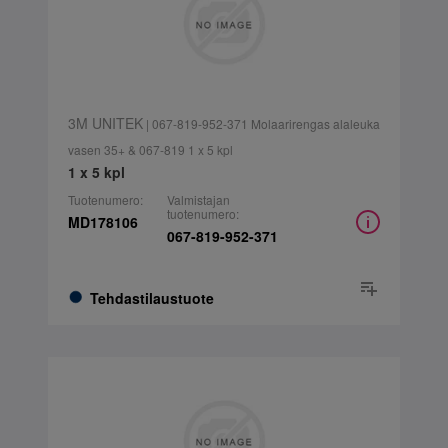
3M UNITEK
| 067-819-952-371 Molaarirengas alaleuka
vasen 35+ & 067-819 1 x 5 kpl
1 x 5 kpl
Tuotenumero:
Valmistajan
tuotenumero:
MD178106
067-819-952-371
Tehdastilaustuote