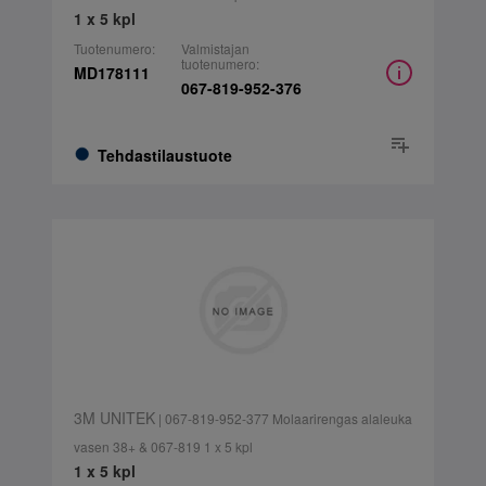
1 x 5 kpl
Tuotenumero:
Valmistajan
tuotenumero:
MD178111
067-819-952-376
Tehdastilaustuote
3M UNITEK
| 067-819-952-377 Molaarirengas alaleuka
vasen 38+ & 067-819 1 x 5 kpl
1 x 5 kpl