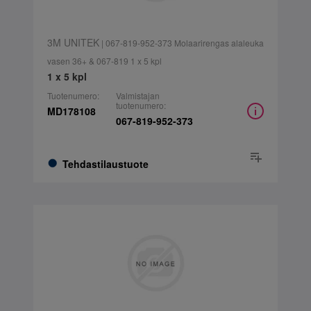
3M UNITEK
| 067-819-952-373 Molaarirengas alaleuka
vasen 36+ & 067-819 1 x 5 kpl
1 x 5 kpl
Tuotenumero:
Valmistajan
tuotenumero:
MD178108
067-819-952-373
Tehdastilaustuote