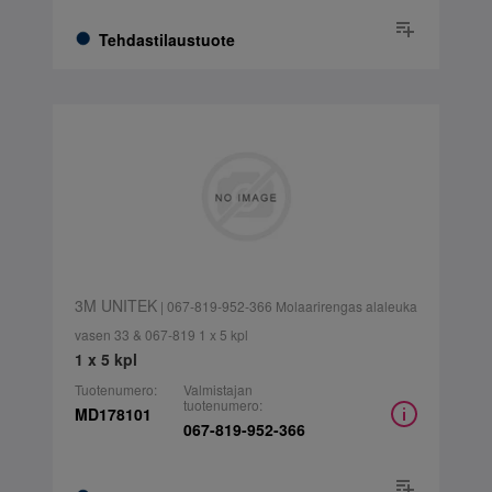
Tehdastilaustuote
3M UNITEK
| 067-819-952-366 Molaarirengas alaleuka
vasen 33 & 067-819 1 x 5 kpl
1 x 5 kpl
Tuotenumero:
Valmistajan
tuotenumero:
MD178101
067-819-952-366