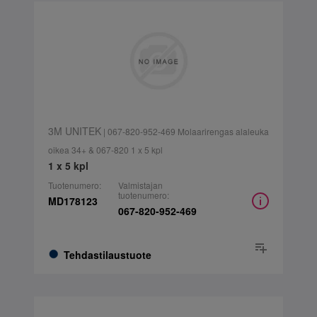
3M UNITEK
| 067-820-952-469 Molaarirengas alaleuka
oikea 34+ & 067-820 1 x 5 kpl
1 x 5 kpl
Tuotenumero:
Valmistajan
tuotenumero:
MD178123
067-820-952-469
Tehdastilaustuote