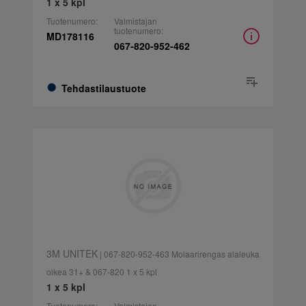
1 x 5 kpl
Tuotenumero:
Valmistajan
tuotenumero:
MD178116
067-820-952-462
Tehdastilaustuote
3M UNITEK
| 067-820-952-463 Molaarirengas alaleuka
oikea 31+ & 067-820 1 x 5 kpl
1 x 5 kpl
Tuotenumero:
Valmistajan