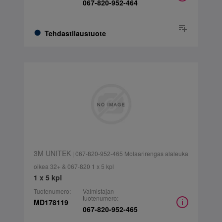
067-820-952-464
Tehdastilaustuote
3M UNITEK
| 067-820-952-465 Molaarirengas alaleuka
oikea 32+ & 067-820 1 x 5 kpl
1 x 5 kpl
Tuotenumero:
Valmistajan
tuotenumero:
MD178119
067-820-952-465