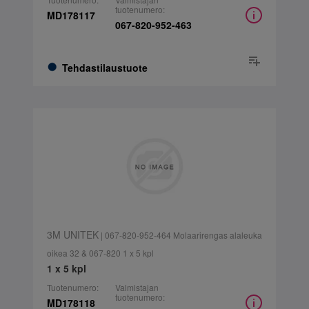
tuotenumero:
MD178117
067-820-952-463
Tehdastilaustuote
3M UNITEK
| 067-820-952-464 Molaarirengas alaleuka
oikea 32 & 067-820 1 x 5 kpl
1 x 5 kpl
Tuotenumero:
Valmistajan
tuotenumero:
MD178118