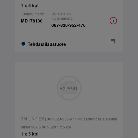
1 x 5 kpl
Tuotenumero:
Valmistajan
tuotenumero:
MD178130
067-820-952-476
Tehdastilaustuote
3M UNITEK
| 067-820-952-477 Molaarirengas alaleuka
oikea 38+ & 067-820 1 x 5 kpl
1 x 5 kpl