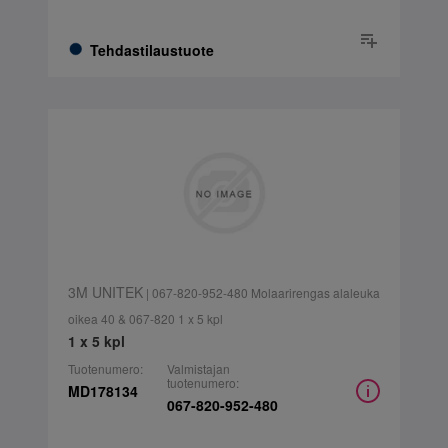
Tehdastilaustuote
3M UNITEK
| 067-820-952-480 Molaarirengas alaleuka
oikea 40 & 067-820 1 x 5 kpl
1 x 5 kpl
Tuotenumero:
Valmistajan
tuotenumero:
MD178134
067-820-952-480