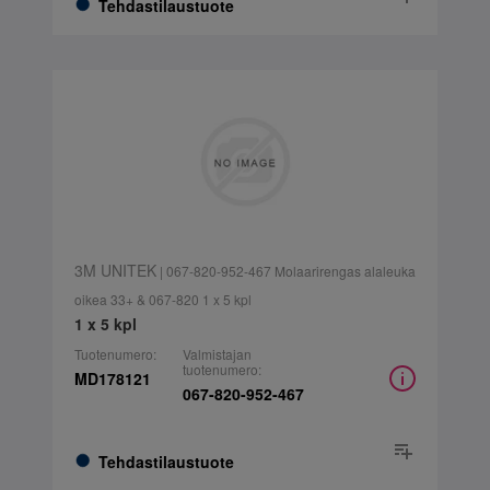
Tehdastilaustuote
3M UNITEK
| 067-820-952-467 Molaarirengas alaleuka
oikea 33+ & 067-820 1 x 5 kpl
1 x 5 kpl
Tuotenumero:
Valmistajan
tuotenumero:
MD178121
067-820-952-467
Tehdastilaustuote