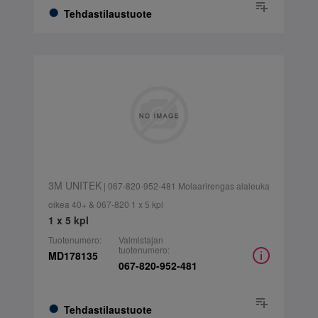
Tehdastilaustuote
3M UNITEK
| 067-820-952-481 Molaarirengas alaleuka
oikea 40+ & 067-820 1 x 5 kpl
1 x 5 kpl
Tuotenumero:
Valmistajan
tuotenumero:
MD178135
067-820-952-481
Tehdastilaustuote