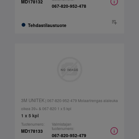
MD178132
067-820-952-478
Tehdastilaustuote
3M UNITEK
| 067-820-952-479 Molaarirengas alaleuka
oikea 39+ & 067-820 1 x 5 kpl
1 x 5 kpl
Tuotenumero:
Valmistajan
tuotenumero:
MD178133
067-820-952-479