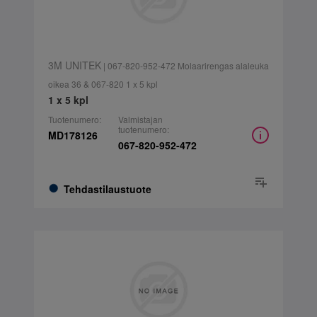
3M UNITEK
| 067-820-952-472 Molaarirengas alaleuka
oikea 36 & 067-820 1 x 5 kpl
1 x 5 kpl
Tuotenumero:
Valmistajan
tuotenumero:
MD178126
067-820-952-472
Tehdastilaustuote