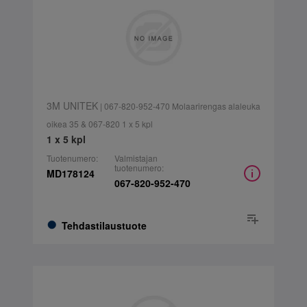
3M UNITEK
| 067-820-952-470 Molaarirengas alaleuka
oikea 35 & 067-820 1 x 5 kpl
1 x 5 kpl
Tuotenumero:
Valmistajan
tuotenumero:
MD178124
067-820-952-470
Tehdastilaustuote