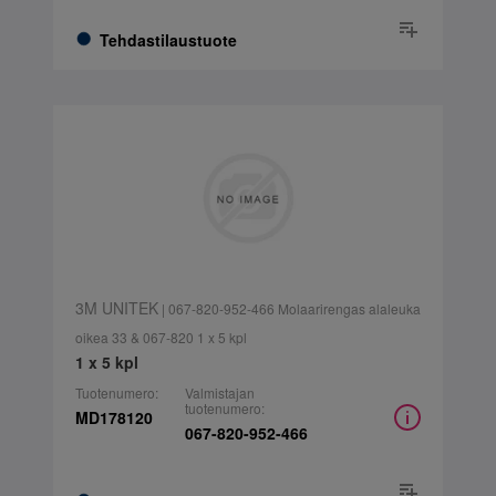
Tehdastilaustuote
3M UNITEK
| 067-820-952-466 Molaarirengas alaleuka
oikea 33 & 067-820 1 x 5 kpl
1 x 5 kpl
Tuotenumero:
Valmistajan
tuotenumero:
MD178120
067-820-952-466