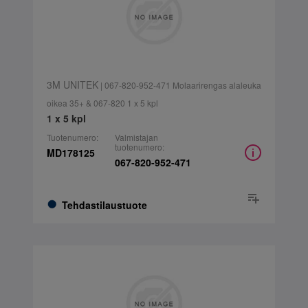
3M UNITEK
| 067-820-952-471 Molaarirengas alaleuka
oikea 35+ & 067-820 1 x 5 kpl
1 x 5 kpl
Tuotenumero:
Valmistajan
tuotenumero:
MD178125
067-820-952-471
Tehdastilaustuote