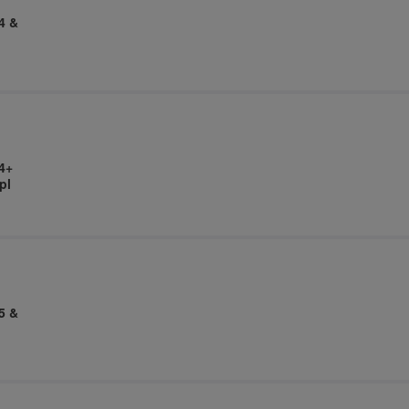
4 &
4+
pl
5 &