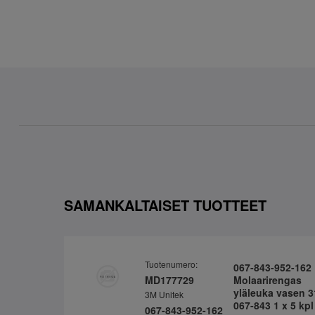
SAMANKALTAISET TUOTTEET
Tuotenumero:
067-843-952-162
MD177729
Molaarirengas
yläleuka vasen 3
3M Unitek
067-843 1 x 5 kpl
067-843-952-162