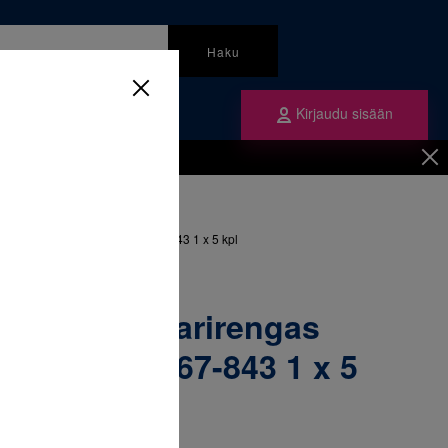
Haku
Kirjaudu sisään
mme
Tilaa ne
inen
/
Renkaat
/
ngas yläleuka vasen 33 & 067-843 1 x 5 kpl
52-166 Molaarirengas
asen 33 & 067-843 1 x 5