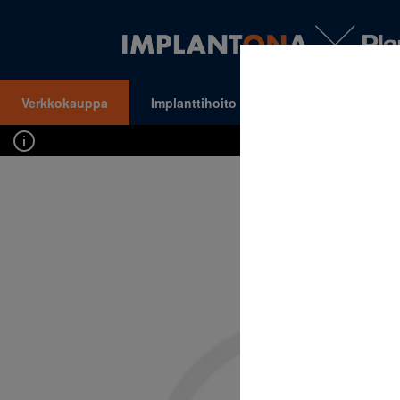
Verkkokauppa
Implanttihoito
Oikomishoito
VALIKKO
Kirj