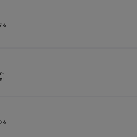
7 &
7+
pl
8 &