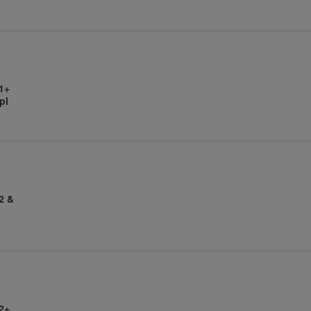
1+
pl
2 &
2+