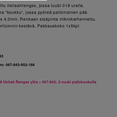
ltu molaarirengas, jossa tuubi 018 uralla.
ra ”koukku”, jossa pyöreä pallomainen pää.
ys 4.3mm. Renkaan sisäpinta mikrokarhennettu.
riloinnin kestävä. Pakkauskoko 1x5kpl
7
33
ro:
067-843-952-166
M Unitek Rengas ylös + 067-843: 2-tuubi pallokoukulla