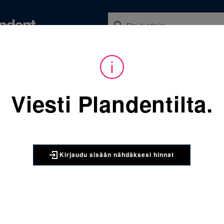
Koulutukset ja tapahtumat
Ajankohtaista
Yritykse
audu sisään nähdäksesi hinnat. Tarvitsetko tunnukset verkkokauppaan? 
Viesti Plandentilta.
Sijainti:
Tarvikkeet
/
Oikom
067-843-952-166 Molaarire
3M UNITEK
Kirjaudu sisään nähdäksesi hinnat
067-843-9
yläleuka v
kpl