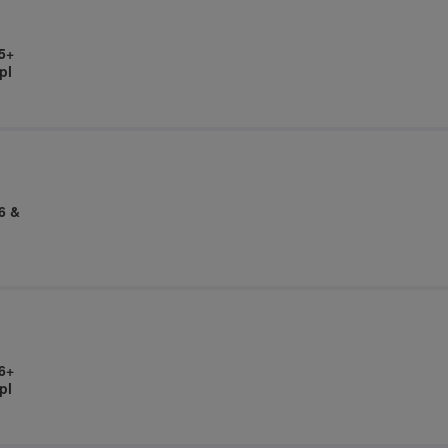
5+
pl
6 &
6+
pl