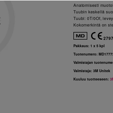
Anatomisesti muotoi
Tuubin keskellä suo
Tuubi: 0T/0Of, leve
Kokomerkintä on ste
279
Pakkaus:
1 x 5 kpl
Tuotenumero:
MD1777
Valmistajan tuotenume
Valmistaja:
3M Unitek
Kuuluu tuotteeseen:
3