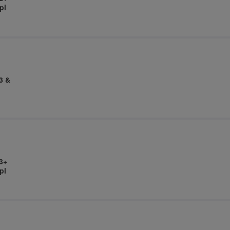
pl
3 &
3+
pl