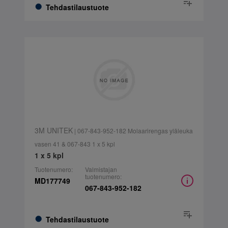
Tehdastilaustuote
3M UNITEK
| 067-843-952-182 Molaarirengas yläleuka
vasen 41 & 067-843 1 x 5 kpl
1 x 5 kpl
Tuotenumero:
Valmistajan
tuotenumero:
MD177749
067-843-952-182
Tehdastilaustuote