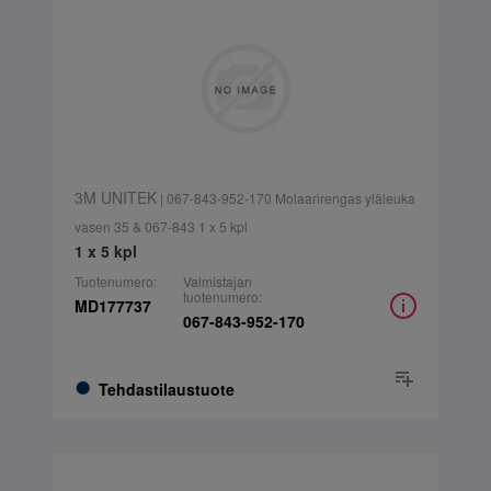
3M UNITEK
| 067-843-952-170 Molaarirengas yläleuka
vasen 35 & 067-843 1 x 5 kpl
1 x 5 kpl
Tuotenumero:
Valmistajan
tuotenumero:
MD177737
067-843-952-170
Tehdastilaustuote