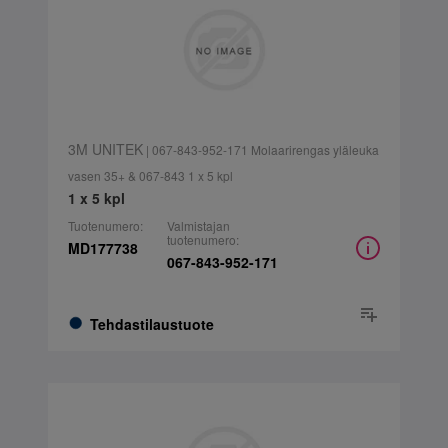
3M UNITEK
| 067-843-952-171 Molaarirengas yläleuka
vasen 35+ & 067-843 1 x 5 kpl
1 x 5 kpl
Tuotenumero:
Valmistajan
tuotenumero:
MD177738
067-843-952-171
Tehdastilaustuote