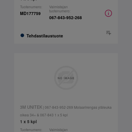
Tuotenumero:
Valmistajan
tuotenumero:
MD177759
067-843-952-268
Tehdastilaustuote
3M UNITEK
| 067-843-952-269 Molaarirengas yläleuka
oikea 34+ & 067-843 1 x 5 kpl
1 x 5 kpl
Tuotenumero:
Valmistajan