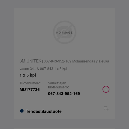
3M UNITEK
| 067-843-952-169 Molaarirengas yläleuka
vasen 34+ & 067-843 1 x 5 kpl
1 x 5 kpl
Tuotenumero:
Valmistajan
tuotenumero:
MD177736
067-843-952-169
Tehdastilaustuote