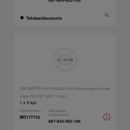
067-843-952-165
Tehdastilaustuote
3M UNITEK
| 067-843-952-166 Molaarirengas yläleuka
vasen 33 & 067-843 1 x 5 kpl
1 x 5 kpl
Tuotenumero:
Valmistajan
tuotenumero:
MD177733
067-843-952-166