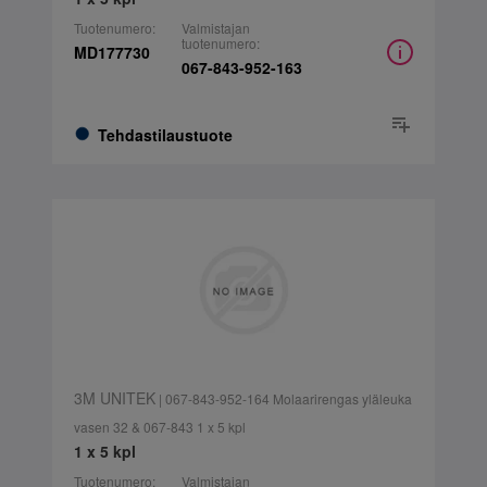
Tuotenumero:
Valmistajan
tuotenumero:
MD177730
067-843-952-163
Tehdastilaustuote
3M UNITEK
| 067-843-952-164 Molaarirengas yläleuka
vasen 32 & 067-843 1 x 5 kpl
1 x 5 kpl
Tuotenumero:
Valmistajan