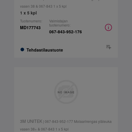
vasen 38 & 067-843 1 x 5 kpl
1 x 5 kpl
Tuotenumero:
Valmistajan
tuotenumero:
MD177743
067-843-952-176
Tehdastilaustuote
3M UNITEK
| 067-843-952-177 Molaarirengas yläleuka
vasen 38+ & 067-843 1 x 5 kpl