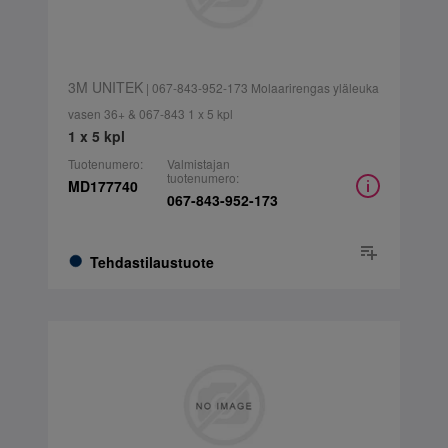
3M UNITEK
| 067-843-952-173 Molaarirengas yläleuka
vasen 36+ & 067-843 1 x 5 kpl
1 x 5 kpl
Tuotenumero:
Valmistajan
tuotenumero:
MD177740
067-843-952-173
Tehdastilaustuote