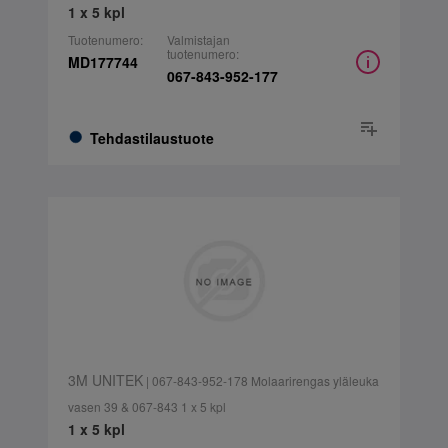
1 x 5 kpl
Tuotenumero:
Valmistajan
tuotenumero:
MD177744
067-843-952-177
Tehdastilaustuote
3M UNITEK
| 067-843-952-178 Molaarirengas yläleuka
vasen 39 & 067-843 1 x 5 kpl
1 x 5 kpl