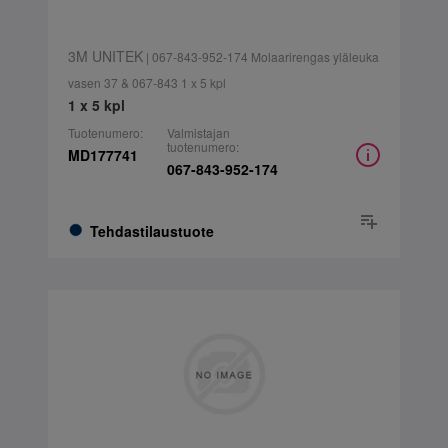
3M UNITEK
| 067-843-952-174 Molaarirengas yläleuka
vasen 37 & 067-843 1 x 5 kpl
1 x 5 kpl
Tuotenumero:
Valmistajan
tuotenumero:
MD177741
067-843-952-174
Tehdastilaustuote