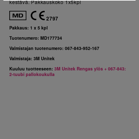
kestävä. Pakkauskoko 1x5kpl
2797
Pakkaus:
1 x 5 kpl
Tuotenumero:
MD177734
Valmistajan tuotenumero:
067-843-952-167
Valmistaja:
3M Unitek
Kuuluu tuotteeseen:
3M Unitek Rengas ylös + 067-843:
2-tuubi pallokoukulla