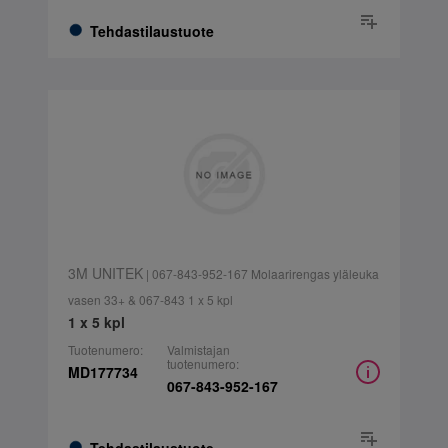
Tehdastilaustuote
3M UNITEK
| 067-843-952-167 Molaarirengas yläleuka
vasen 33+ & 067-843 1 x 5 kpl
1 x 5 kpl
Tuotenumero:
Valmistajan
tuotenumero:
MD177734
067-843-952-167