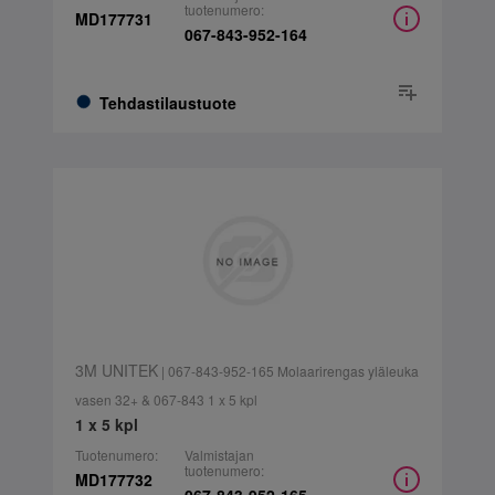
tuotenumero:
MD177731
067-843-952-164
Tehdastilaustuote
3M UNITEK
| 067-843-952-165 Molaarirengas yläleuka
vasen 32+ & 067-843 1 x 5 kpl
1 x 5 kpl
Tuotenumero:
Valmistajan
tuotenumero:
MD177732