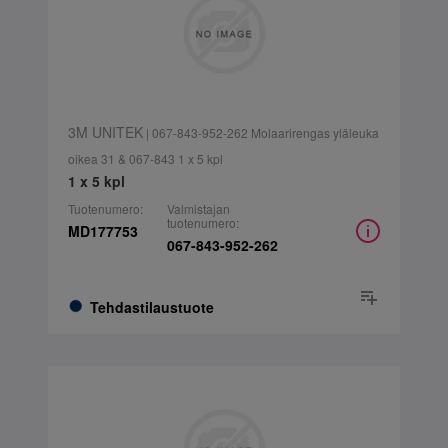
3M UNITEK
| 067-843-952-262 Molaarirengas yläleuka
oikea 31 & 067-843 1 x 5 kpl
1 x 5 kpl
Tuotenumero:
Valmistajan
tuotenumero:
MD177753
067-843-952-262
Tehdastilaustuote