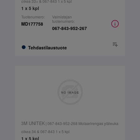
oikea 33+ & 067-843 1 x 5 kpl
1 x 5 kpl
Tuotenumero:
Valmistajan
tuotenumero:
MD177758
067-843-952-267
Tehdastilaustuote
3M UNITEK
| 067-843-952-268 Molaarirengas yläleuka
oikea 34 & 067-843 1 x 5 kpl
1 x 5 kpl