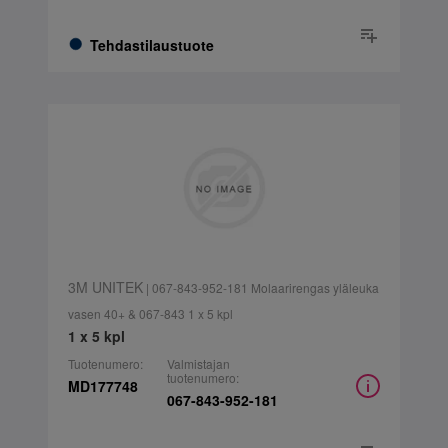
Tehdastilaustuote
3M UNITEK
| 067-843-952-181 Molaarirengas yläleuka
vasen 40+ & 067-843 1 x 5 kpl
1 x 5 kpl
Tuotenumero:
Valmistajan
tuotenumero:
MD177748
067-843-952-181