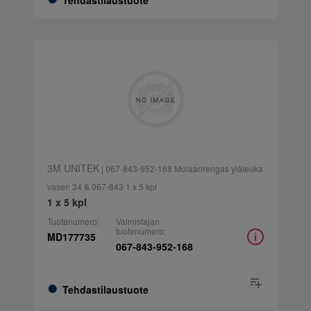
Tehdastilaustuote
3M UNITEK
| 067-843-952-168 Molaarirengas yläleuka
vasen 34 & 067-843 1 x 5 kpl
1 x 5 kpl
Tuotenumero:
Valmistajan
tuotenumero:
MD177735
067-843-952-168
Tehdastilaustuote