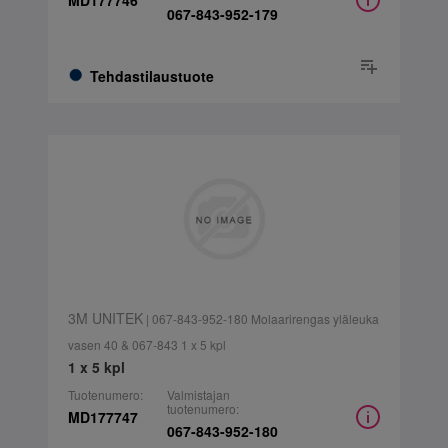
MD177746
067-843-952-179
Tehdastilaustuote
3M UNITEK
| 067-843-952-180 Molaarirengas yläleuka
vasen 40 & 067-843 1 x 5 kpl
1 x 5 kpl
Tuotenumero:
Valmistajan
tuotenumero:
MD177747
067-843-952-180