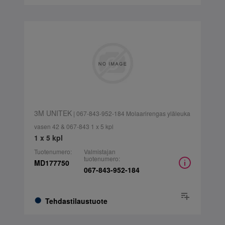
3M UNITEK
| 067-843-952-184 Molaarirengas yläleuka
vasen 42 & 067-843 1 x 5 kpl
1 x 5 kpl
Tuotenumero:
Valmistajan
tuotenumero:
MD177750
067-843-952-184
Tehdastilaustuote