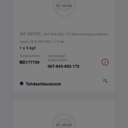
3M UNITEK
| 067-843-952-172 Molaarirengas yläleuka
vasen 36 & 067-843 1 x 5 kpl
1 x 5 kpl
Tuotenumero:
Valmistajan
tuotenumero:
MD177739
067-843-952-172
Tehdastilaustuote