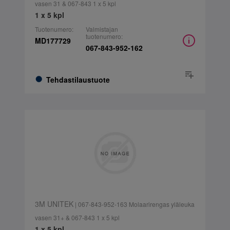
vasen 31 & 067-843 1 x 5 kpl
1 x 5 kpl
Tuotenumero:
Valmistajan
tuotenumero:
MD177729
067-843-952-162
Tehdastilaustuote
3M UNITEK
| 067-843-952-163 Molaarirengas yläleuka
vasen 31+ & 067-843 1 x 5 kpl
1 x 5 kpl