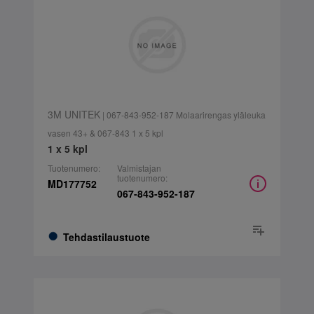
3M UNITEK
| 067-843-952-187 Molaarirengas yläleuka
vasen 43+ & 067-843 1 x 5 kpl
1 x 5 kpl
Tuotenumero:
Valmistajan
tuotenumero:
MD177752
067-843-952-187
Tehdastilaustuote