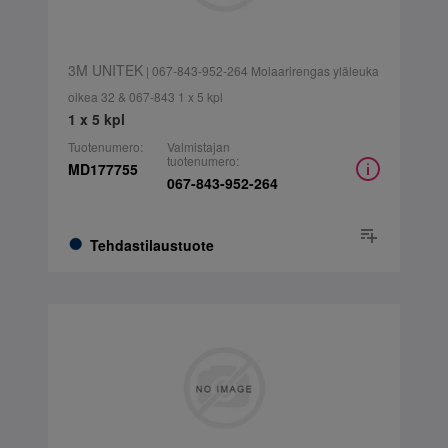
3M UNITEK
| 067-843-952-264 Molaarirengas yläleuka
oikea 32 & 067-843 1 x 5 kpl
1 x 5 kpl
Tuotenumero:
Valmistajan
tuotenumero:
MD177755
067-843-952-264
Tehdastilaustuote