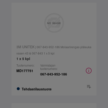
3M UNITEK
| 067-843-952-186 Molaarirengas yläleuka
vasen 43 & 067-843 1 x 5 kpl
1 x 5 kpl
Tuotenumero:
Valmistajan
tuotenumero:
MD177751
067-843-952-186
Tehdastilaustuote