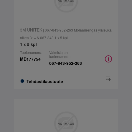
3M UNITEK
| 067-843-952-263 Molaarirengas yläleuka
oikea 31+ & 067-843 1 x 5 kpl
1 x 5 kpl
Tuotenumero:
Valmistajan
tuotenumero:
MD177754
067-843-952-263
Tehdastilaustuote