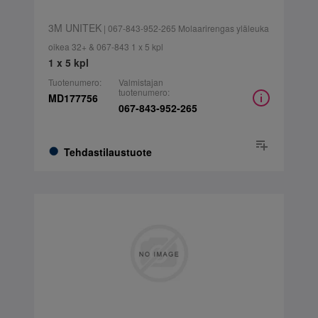
3M UNITEK
| 067-843-952-265 Molaarirengas yläleuka
oikea 32+ & 067-843 1 x 5 kpl
1 x 5 kpl
Tuotenumero:
Valmistajan
tuotenumero:
MD177756
067-843-952-265
Tehdastilaustuote