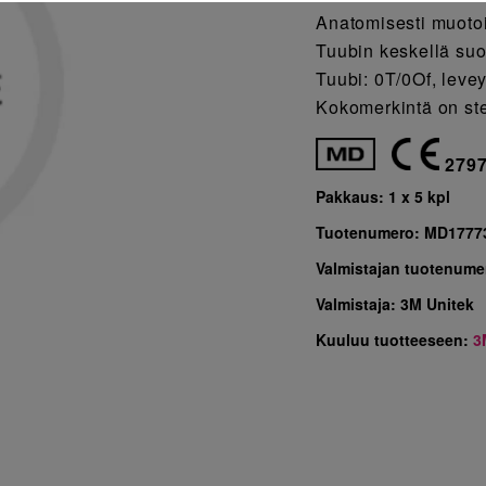
Anatomisesti muotoi
Tuubin keskellä suo
Tuubi: 0T/0Of, leve
Kokomerkintä on ste
279
Pakkaus:
1 x 5 kpl
Tuotenumero:
MD1777
Valmistajan tuotenume
Valmistaja:
3M Unitek
Kuuluu tuotteeseen:
3