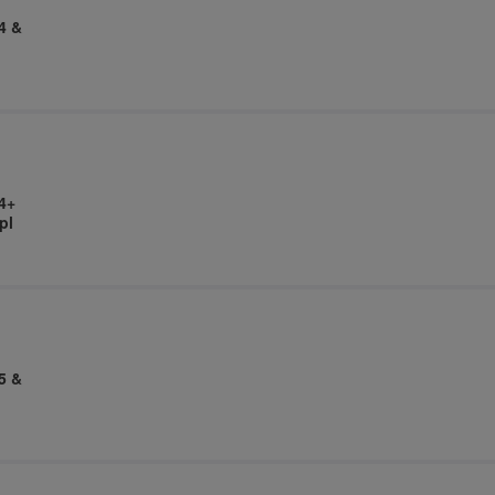
4 &
4+
pl
5 &