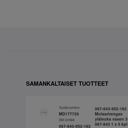
SAMANKALTAISET TUOTTEET
Tuotenumero:
067-843-952-162
MD177729
Molaarirengas
yläleuka vasen 3
3M Unitek
067-843 1 x 5 kpl
067-843-952-162