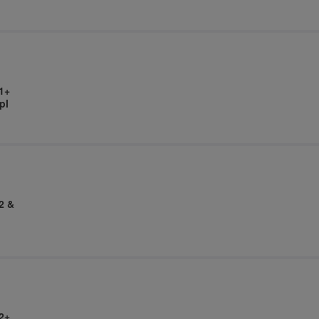
1+
pl
2 &
2+