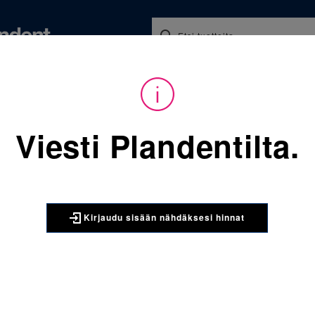
Koulutukset ja tapahtumat
Ajankohtaista
Yritykse
audu sisään nähdäksesi hinnat. Tarvitsetko tunnukset verkkokauppaan? 
Viesti Plandentilta.
Sijainti:
Tarvikkeet
/
Oikom
067-843-952-172 Molaarire
3M UNITEK
Kirjaudu sisään nähdäksesi hinnat
067-843-9
yläleuka v
kpl