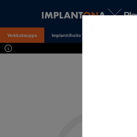
Verkkokauppa
Implanttihoito
Oikomishoito
VALIKKO
Kirj