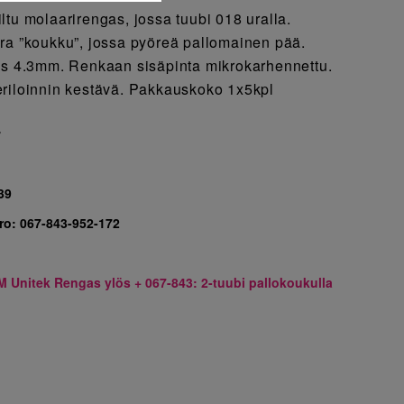
ltu molaarirengas, jossa tuubi 018 uralla.
ra ”koukku”, jossa pyöreä pallomainen pää.
ys 4.3mm. Renkaan sisäpinta mikrokarhennettu.
riloinnin kestävä. Pakkauskoko 1x5kpl
7
39
ro:
067-843-952-172
M Unitek Rengas ylös + 067-843: 2-tuubi pallokoukulla