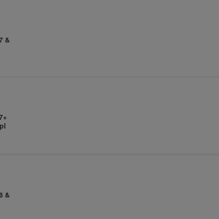
7 &
7+
pl
8 &