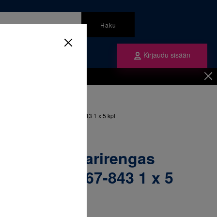
Haku
Kirjaudu sisään
mme
Tilaa ne
inen
/
Renkaat
/
ngas yläleuka vasen 36 & 067-843 1 x 5 kpl
52-172 Molaarirengas
asen 36 & 067-843 1 x 5