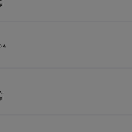
pl
3 &
3+
pl