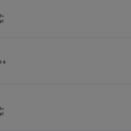
5+
pl
6 &
6+
pl