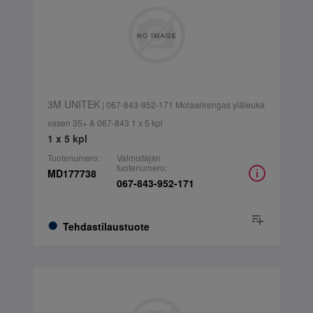
3M UNITEK
| 067-843-952-171 Molaarirengas yläleuka
vasen 35+ & 067-843 1 x 5 kpl
1 x 5 kpl
Tuotenumero:
Valmistajan
tuotenumero:
MD177738
067-843-952-171
Tehdastilaustuote