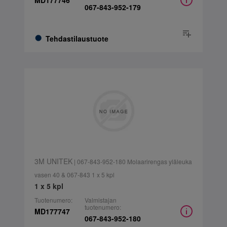
MD177746
067-843-952-179
Tehdastilaustuote
3M UNITEK
| 067-843-952-180 Molaarirengas yläleuka
vasen 40 & 067-843 1 x 5 kpl
1 x 5 kpl
Tuotenumero:
Valmistajan
tuotenumero:
MD177747
067-843-952-180