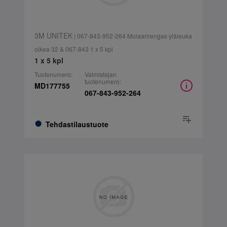
3M UNITEK
| 067-843-952-264 Molaarirengas yläleuka
oikea 32 & 067-843 1 x 5 kpl
1 x 5 kpl
Tuotenumero:
Valmistajan
tuotenumero:
MD177755
067-843-952-264
Tehdastilaustuote