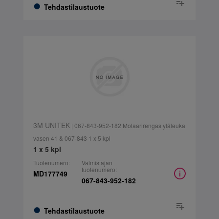
Tehdastilaustuote
3M UNITEK
| 067-843-952-182 Molaarirengas yläleuka
vasen 41 & 067-843 1 x 5 kpl
1 x 5 kpl
Tuotenumero:
Valmistajan
tuotenumero:
MD177749
067-843-952-182
Tehdastilaustuote