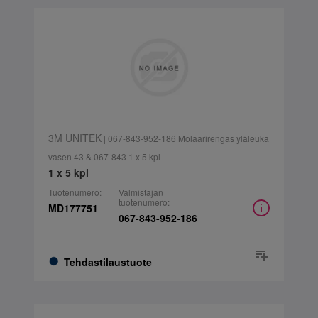
3M UNITEK
| 067-843-952-186 Molaarirengas yläleuka
vasen 43 & 067-843 1 x 5 kpl
1 x 5 kpl
Tuotenumero:
Valmistajan
tuotenumero:
MD177751
067-843-952-186
Tehdastilaustuote