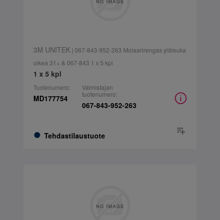
3M UNITEK
| 067-843-952-263 Molaarirengas yläleuka
oikea 31+ & 067-843 1 x 5 kpl
1 x 5 kpl
Tuotenumero:
Valmistajan
tuotenumero:
MD177754
067-843-952-263
Tehdastilaustuote