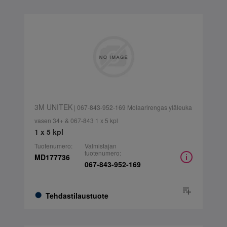
3M UNITEK
| 067-843-952-169 Molaarirengas yläleuka
vasen 34+ & 067-843 1 x 5 kpl
1 x 5 kpl
Tuotenumero:
Valmistajan
tuotenumero:
MD177736
067-843-952-169
Tehdastilaustuote