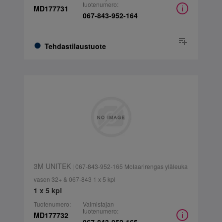
tuotenumero:
MD177731
067-843-952-164
Tehdastilaustuote
3M UNITEK
| 067-843-952-165 Molaarirengas yläleuka
vasen 32+ & 067-843 1 x 5 kpl
1 x 5 kpl
Tuotenumero:
Valmistajan
tuotenumero:
MD177732