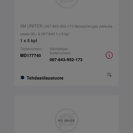
3M UNITEK
| 067-843-952-173 Molaarirengas yläleuka
vasen 36+ & 067-843 1 x 5 kpl
1 x 5 kpl
Tuotenumero:
Valmistajan
tuotenumero:
MD177740
067-843-952-173
Tehdastilaustuote