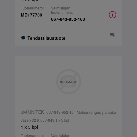
Tuotenumero:
Valmistajan
tuotenumero:
MD177730
067-843-952-163
Tehdastilaustuote
3M UNITEK
| 067-843-952-164 Molaarirengas yläleuka
vasen 32 & 067-843 1 x 5 kpl
1 x 5 kpl
Tuotenumero:
Valmistajan