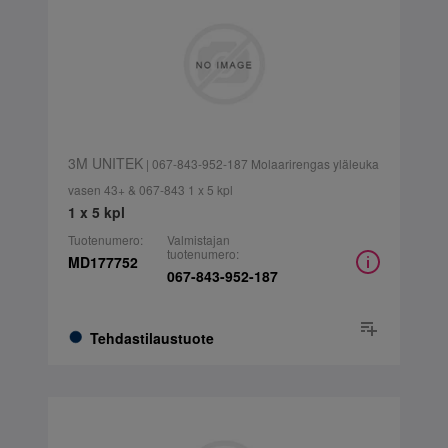
3M UNITEK
| 067-843-952-187 Molaarirengas yläleuka
vasen 43+ & 067-843 1 x 5 kpl
1 x 5 kpl
Tuotenumero:
Valmistajan
tuotenumero:
MD177752
067-843-952-187
Tehdastilaustuote