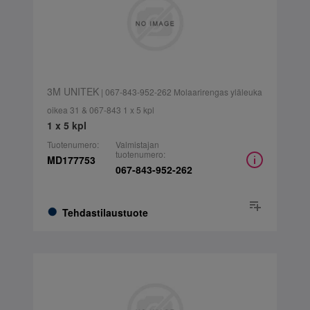
3M UNITEK
| 067-843-952-262 Molaarirengas yläleuka
oikea 31 & 067-843 1 x 5 kpl
1 x 5 kpl
Tuotenumero:
Valmistajan
tuotenumero:
MD177753
067-843-952-262
Tehdastilaustuote