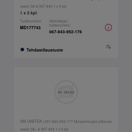
vasen 38 & 067-843 1 x 5 kpl
1 x 5 kpl
Tuotenumero:
Valmistajan
tuotenumero:
MD177743
067-843-952-176
Tehdastilaustuote
3M UNITEK
| 067-843-952-177 Molaarirengas yläleuka
vasen 38+ & 067-843 1 x 5 kpl