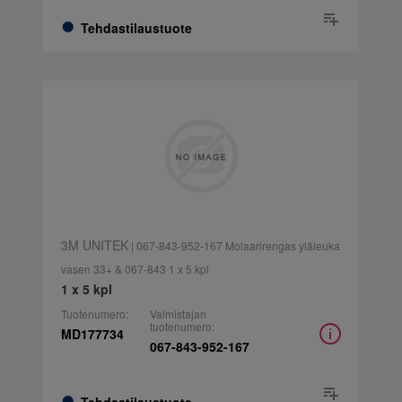
Tehdastilaustuote
3M UNITEK
| 067-843-952-167 Molaarirengas yläleuka
vasen 33+ & 067-843 1 x 5 kpl
1 x 5 kpl
Tuotenumero:
Valmistajan
tuotenumero:
MD177734
067-843-952-167