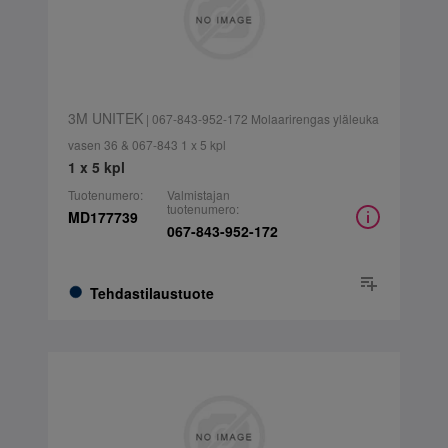
3M UNITEK
| 067-843-952-172 Molaarirengas yläleuka
vasen 36 & 067-843 1 x 5 kpl
1 x 5 kpl
Tuotenumero:
Valmistajan
tuotenumero:
MD177739
067-843-952-172
Tehdastilaustuote