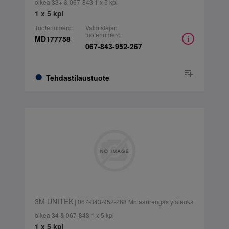
oikea 33+ & 067-843 1 x 5 kpl
1 x 5 kpl
Tuotenumero:
Valmistajan
tuotenumero:
MD177758
067-843-952-267
Tehdastilaustuote
3M UNITEK
| 067-843-952-268 Molaarirengas yläleuka
oikea 34 & 067-843 1 x 5 kpl
1 x 5 kpl