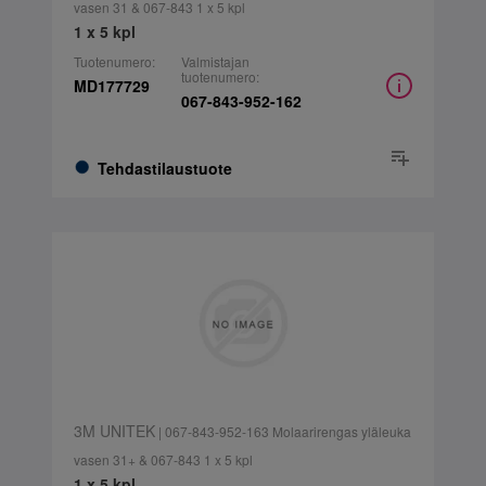
vasen 31 & 067-843 1 x 5 kpl
1 x 5 kpl
Tuotenumero:
Valmistajan
tuotenumero:
MD177729
067-843-952-162
Tehdastilaustuote
3M UNITEK
| 067-843-952-163 Molaarirengas yläleuka
vasen 31+ & 067-843 1 x 5 kpl
1 x 5 kpl