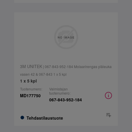
3M UNITEK
| 067-843-952-184 Molaarirengas yläleuka
vasen 42 & 067-843 1 x 5 kpl
1 x 5 kpl
Tuotenumero:
Valmistajan
tuotenumero:
MD177750
067-843-952-184
Tehdastilaustuote