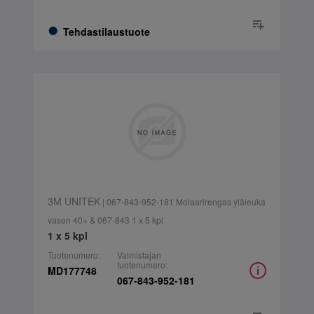
Tehdastilaustuote
3M UNITEK
| 067-843-952-181 Molaarirengas yläleuka
vasen 40+ & 067-843 1 x 5 kpl
1 x 5 kpl
Tuotenumero:
Valmistajan
tuotenumero:
MD177748
067-843-952-181