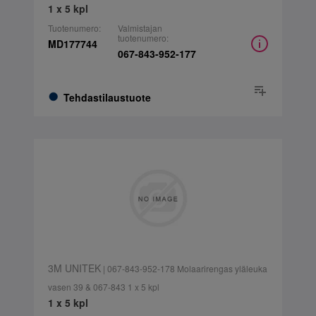
1 x 5 kpl
Tuotenumero:
Valmistajan
tuotenumero:
MD177744
067-843-952-177
Tehdastilaustuote
3M UNITEK
| 067-843-952-178 Molaarirengas yläleuka
vasen 39 & 067-843 1 x 5 kpl
1 x 5 kpl