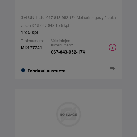
3M UNITEK
| 067-843-952-174 Molaarirengas yläleuka
vasen 37 & 067-843 1 x 5 kpl
1 x 5 kpl
Tuotenumero:
Valmistajan
tuotenumero:
MD177741
067-843-952-174
Tehdastilaustuote