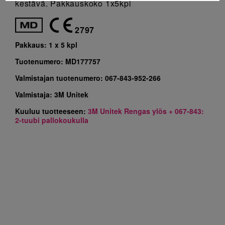
kestävä. Pakkauskoko 1x5kpl
2797
Pakkaus:
1 x 5 kpl
Tuotenumero:
MD177757
Valmistajan tuotenumero:
067-843-952-266
Valmistaja:
3M Unitek
Kuuluu tuotteeseen:
3M Unitek Rengas ylös + 067-843:
2-tuubi pallokoukulla