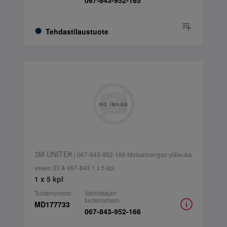
067-843-952-165
Tehdastilaustuote
3M UNITEK
| 067-843-952-166 Molaarirengas yläleuka
vasen 33 & 067-843 1 x 5 kpl
1 x 5 kpl
Tuotenumero:
Valmistajan
tuotenumero:
MD177733
067-843-952-166