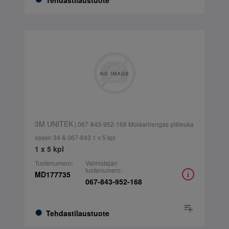
Tehdastilaustuote
3M UNITEK
| 067-843-952-168 Molaarirengas yläleuka
vasen 34 & 067-843 1 x 5 kpl
1 x 5 kpl
Tuotenumero:
Valmistajan
tuotenumero:
MD177735
067-843-952-168
Tehdastilaustuote