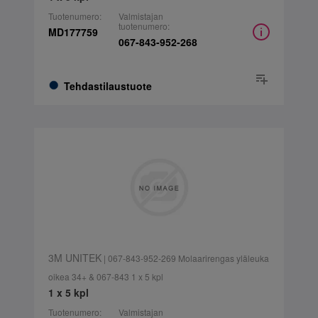
Tuotenumero:
Valmistajan
tuotenumero:
MD177759
067-843-952-268
Tehdastilaustuote
3M UNITEK
| 067-843-952-269 Molaarirengas yläleuka
oikea 34+ & 067-843 1 x 5 kpl
1 x 5 kpl
Tuotenumero:
Valmistajan