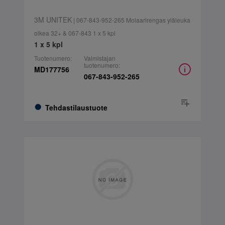
3M UNITEK
| 067-843-952-265 Molaarirengas yläleuka
oikea 32+ & 067-843 1 x 5 kpl
1 x 5 kpl
Tuotenumero:
Valmistajan
tuotenumero:
MD177756
067-843-952-265
Tehdastilaustuote