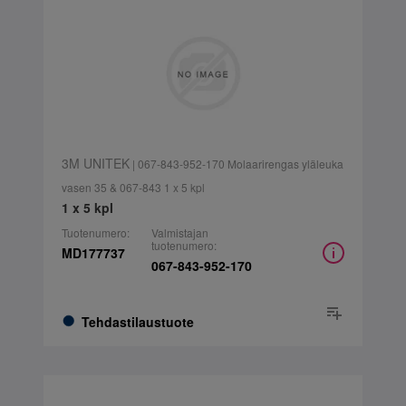
3M UNITEK
| 067-843-952-170 Molaarirengas yläleuka
vasen 35 & 067-843 1 x 5 kpl
1 x 5 kpl
Tuotenumero:
Valmistajan
tuotenumero:
MD177737
067-843-952-170
Tehdastilaustuote