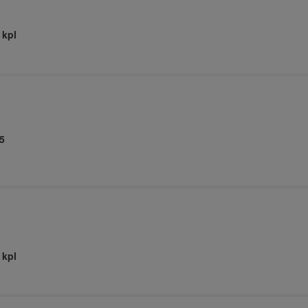
 kpl
5
 kpl