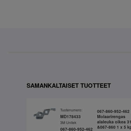
SAMANKALTAISET TUOTTEET
Tuotenumero:
067-860-952-462
MD178433
Molaarirengas
alaleuka oikea 3
3M Unitek
&067-860 1 x 5 k
067-860-952-462