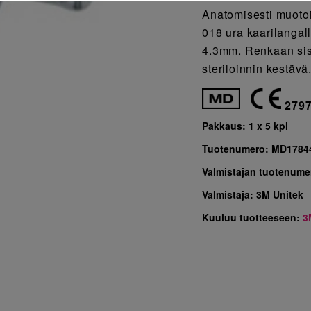
Anatomisesti muotoi
018 ura kaarilangall
4.3mm. Renkaan sis
steriloinnin kestäv
279
Pakkaus:
1 x 5 kpl
Tuotenumero:
MD1784
Valmistajan tuotenume
Valmistaja:
3M Unitek
Kuuluu tuotteeseen:
3