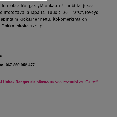
ltu molaarirengas yläleukaan 2-tuubilla, jossa
e irrotettavalla läpällä. Tuubi: -20°T/0°Of, leveys
äpinta mikrokarhennettu. Kokomerkintä on
ä. Pakkauskoko 1x5kpl
7
48
ro:
067-860-952-477
M Unitek Rengas ala oikea& 067-860:2-tuubi -20°T/0°off