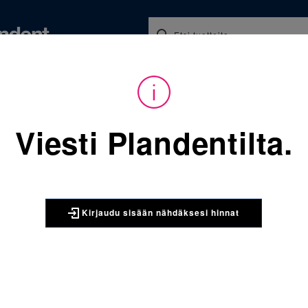
Koulutukset ja tapahtumat
Ajankohtaista
Yritykse
audu sisään nähdäksesi hinnat. Tarvitsetko tunnukset verkkokauppaan? 
Viesti Plandentilta.
Sijainti:
Tarvikkeet
/
Oikom
067-860-952-477 Molaarire
3M UNITEK
Kirjaudu sisään nähdäksesi hinnat
067-860-9
alaleuka 
kpl