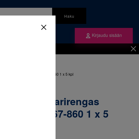
Haku
Kirjaudu sisään
mme
Tilaa ne
inen
/
Renkaat
/
ngas alaleuka oikea 38+&067-860 1 x 5 kpl
52-477 Molaarirengas
oikea 38+&067-860 1 x 5