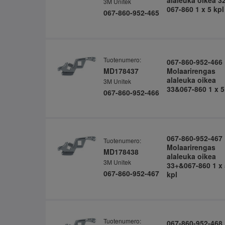
alaleuka oikea 3
3M Unitek
067-860 1 x 5 kpl
067-860-952-465
Tuotenumero:
067-860-952-466
MD178437
Molaarirengas
alaleuka oikea
3M Unitek
33&067-860 1 x 5
067-860-952-466
067-860-952-467
Tuotenumero:
Molaarirengas
MD178438
alaleuka oikea
3M Unitek
33+&067-860 1 x 
067-860-952-467
kpl
Tuotenumero:
067-860-952-468