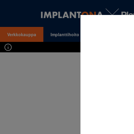
Verkkokauppa
Implanttihoito
Oikomishoito
VALIKKO
Kirj