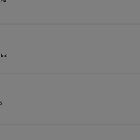
2+&
 kpl
5