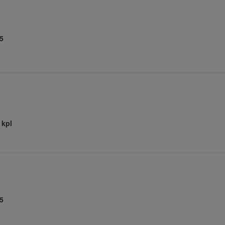
5
 kpl
5