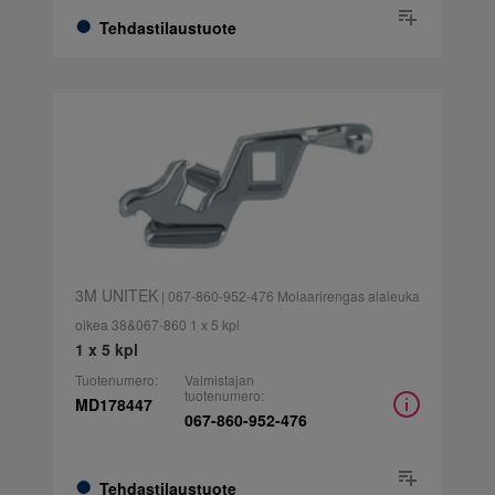
Tehdastilaustuote
3M UNITEK
| 067-860-952-476 Molaarirengas alaleuka
oikea 38&067-860 1 x 5 kpl
1 x 5 kpl
Tuotenumero:
Valmistajan
tuotenumero:
MD178447
067-860-952-476
Tehdastilaustuote