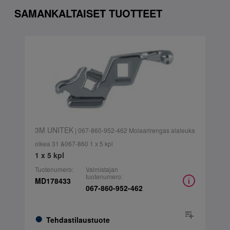
SAMANKALTAISET TUOTTEET
3M UNITEK
| 067-860-952-462 Molaarirengas alaleuka
oikea 31 &067-860 1 x 5 kpl
1 x 5 kpl
Tuotenumero:
Valmistajan
tuotenumero:
MD178433
067-860-952-462
Tehdastilaustuote