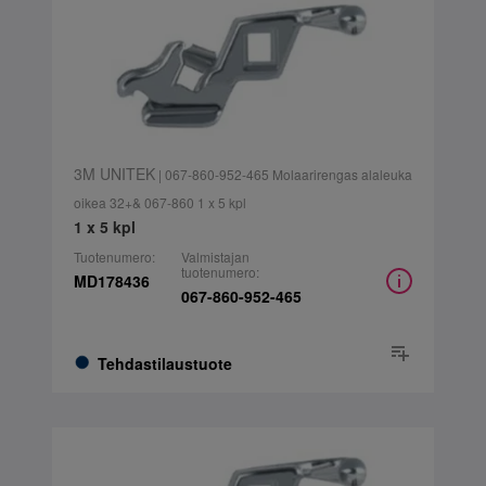
3M UNITEK
| 067-860-952-465 Molaarirengas alaleuka
oikea 32+& 067-860 1 x 5 kpl
1 x 5 kpl
Tuotenumero:
Valmistajan
tuotenumero:
MD178436
067-860-952-465
Tehdastilaustuote