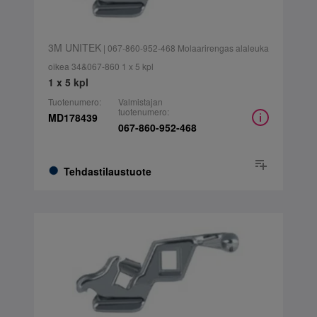
3M UNITEK
| 067-860-952-468 Molaarirengas alaleuka
oikea 34&067-860 1 x 5 kpl
1 x 5 kpl
Tuotenumero:
Valmistajan
tuotenumero:
MD178439
067-860-952-468
Tehdastilaustuote