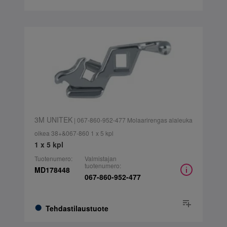
3M UNITEK
| 067-860-952-477 Molaarirengas alaleuka
oikea 38+&067-860 1 x 5 kpl
1 x 5 kpl
Tuotenumero:
Valmistajan
tuotenumero:
MD178448
067-860-952-477
Tehdastilaustuote