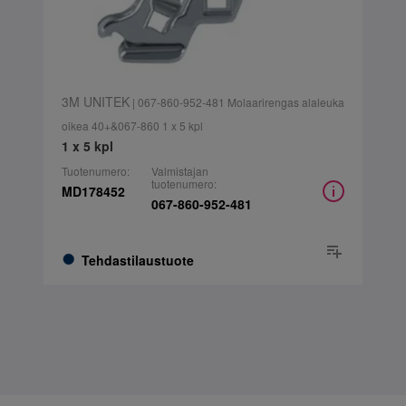
3M UNITEK
| 067-860-952-481 Molaarirengas alaleuka
oikea 40+&067-860 1 x 5 kpl
1 x 5 kpl
Tuotenumero:
Valmistajan
tuotenumero:
MD178452
067-860-952-481
Tehdastilaustuote