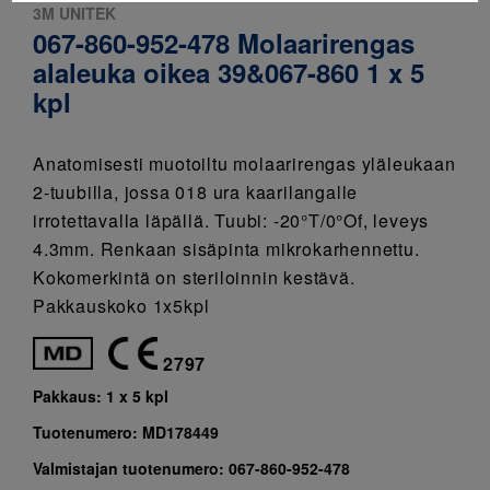
3M UNITEK
067-860-952-478 Molaarirengas
alaleuka oikea 39&067-860 1 x 5
kpl
Anatomisesti muotoiltu molaarirengas yläleukaan
2-tuubilla, jossa 018 ura kaarilangalle
irrotettavalla läpällä. Tuubi: -20°T/0°Of, leveys
4.3mm. Renkaan sisäpinta mikrokarhennettu.
Kokomerkintä on steriloinnin kestävä.
Pakkauskoko 1x5kpl
2797
Pakkaus:
1 x 5 kpl
Tuotenumero:
MD178449
Valmistajan tuotenumero:
067-860-952-478