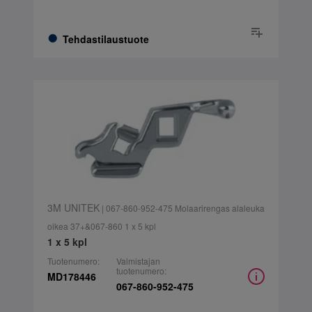
Tehdastilaustuote
3M UNITEK
| 067-860-952-475 Molaarirengas alaleuka
oikea 37+&067-860 1 x 5 kpl
1 x 5 kpl
Tuotenumero:
Valmistajan
tuotenumero:
MD178446
067-860-952-475