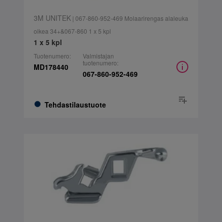
3M UNITEK
| 067-860-952-469 Molaarirengas alaleuka
oikea 34+&067-860 1 x 5 kpl
1 x 5 kpl
Tuotenumero:
Valmistajan
tuotenumero:
MD178440
067-860-952-469
Tehdastilaustuote