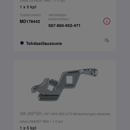
oikea 35+&067-860 1 x 5 kpl
1 x 5 kpl
Tuotenumero:
Valmistajan
tuotenumero:
MD178442
067-860-952-471
Tehdastilaustuote
3M UNITEK
| 067-860-952-472 Molaarirengas alaleuka
oikea 36&067-860 1 x 5 kpl
1 x 5 kpl