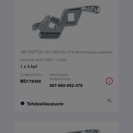
3M UNITEK
| 067-860-952-479 Molaarirengas alaleuka
oikea 39+&067-860 1 x 5 kpl
1 x 5 kpl
Tuotenumero:
Valmistajan
tuotenumero:
MD178450
067-860-952-479
Tehdastilaustuote