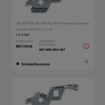
3M UNITEK
| 067-860-952-467 Molaarirengas alaleuka
oikea 33+&067-860 1 x 5 kpl
1 x 5 kpl
Tuotenumero:
Valmistajan
tuotenumero:
MD178438
067-860-952-467
Tehdastilaustuote