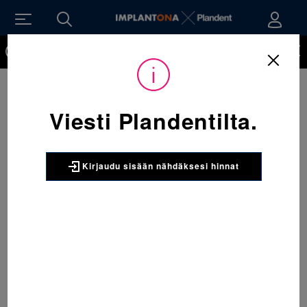
Kirjaudu sisään nähdäksesi hinnat. Tarvitsetko tunnukset
verkkokauppaan? Tilaa ne
Viesti Plandentilta.
Kirjaudu sisään nähdäksesi hinnat
Sijainti:
Tarvikkeet
/
Oikominen
/
Renkaat
/
067-860-952-478 Molaarirengas alaleuka oikea 39&067-860 1 x 5
kpl