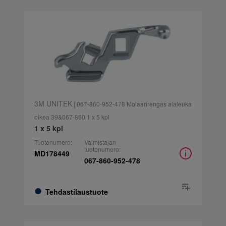
3M UNITEK
| 067-860-952-478 Molaarirengas alaleuka
oikea 39&067-860 1 x 5 kpl
1 x 5 kpl
Tuotenumero:
Valmistajan
tuotenumero:
MD178449
067-860-952-478
Tehdastilaustuote