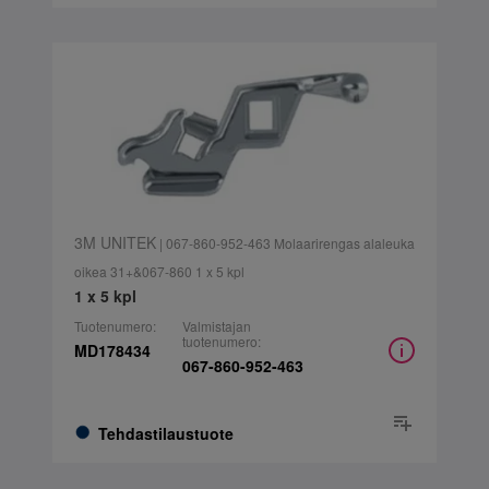
3M UNITEK
| 067-860-952-463 Molaarirengas alaleuka
oikea 31+&067-860 1 x 5 kpl
1 x 5 kpl
Tuotenumero:
Valmistajan
tuotenumero:
MD178434
067-860-952-463
Tehdastilaustuote