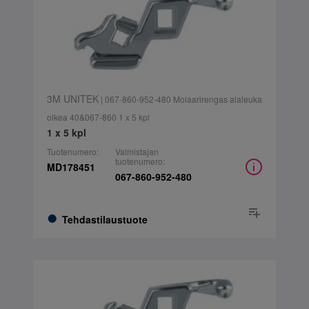
3M UNITEK
| 067-860-952-480 Molaarirengas alaleuka
oikea 40&067-860 1 x 5 kpl
1 x 5 kpl
Tuotenumero:
Valmistajan
tuotenumero:
MD178451
067-860-952-480
Tehdastilaustuote