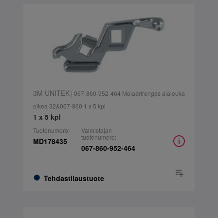
3M UNITEK
| 067-860-952-464 Molaarirengas alaleuka
oikea 32&067-860 1 x 5 kpl
1 x 5 kpl
Tuotenumero:
Valmistajan
tuotenumero:
MD178435
067-860-952-464
Tehdastilaustuote