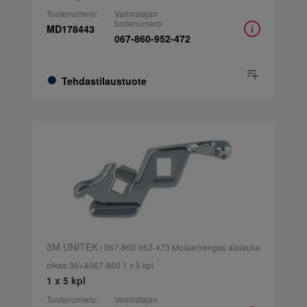
Tuotenumero:
Valmistajan
tuotenumero:
MD178443
067-860-952-472
Tehdastilaustuote
3M UNITEK
| 067-860-952-473 Molaarirengas alaleuka
oikea 36+&067-860 1 x 5 kpl
1 x 5 kpl
Tuotenumero:
Valmistajan