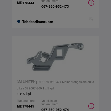
tuotenumero:
MD178444
067-860-952-473
Tehdastilaustuote
3M UNITEK
| 067-860-952-474 Molaarirengas alaleuka
oikea 37&067-860 1 x 5 kpl
1 x 5 kpl
Tuotenumero:
Valmistajan
tuotenumero:
MD178445
067-860-952-474