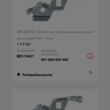
3M UNITEK
| 067-860-952-466 Molaarirengas alaleuka
oikea 33&067-860 1 x 5 kpl
1 x 5 kpl
Tuotenumero:
Valmistajan
tuotenumero:
MD178437
067-860-952-466
Tehdastilaustuote