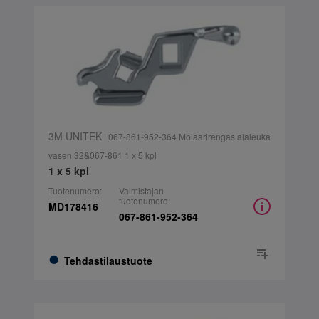
3M UNITEK
| 067-861-952-364 Molaarirengas alaleuka
vasen 32&067-861 1 x 5 kpl
1 x 5 kpl
Tuotenumero:
Valmistajan
tuotenumero:
MD178416
067-861-952-364
Tehdastilaustuote