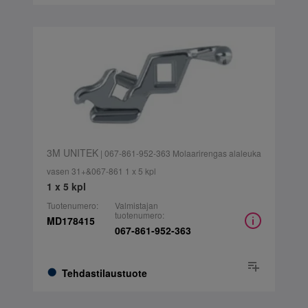
3M UNITEK
| 067-861-952-363 Molaarirengas alaleuka
vasen 31+&067-861 1 x 5 kpl
1 x 5 kpl
Tuotenumero:
Valmistajan
tuotenumero:
MD178415
067-861-952-363
Tehdastilaustuote