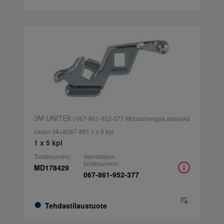
3M UNITEK
| 067-861-952-377 Molaarirengas alaleuka
vasen 38+&067-861 1 x 5 kpl
1 x 5 kpl
Tuotenumero:
Valmistajan
tuotenumero:
MD178429
067-861-952-377
Tehdastilaustuote