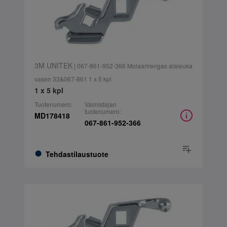
3M UNITEK
| 067-861-952-366 Molaarirengas alaleuka
vasen 33&067-861 1 x 5 kpl
1 x 5 kpl
Tuotenumero:
Valmistajan
tuotenumero:
MD178418
067-861-952-366
Tehdastilaustuote