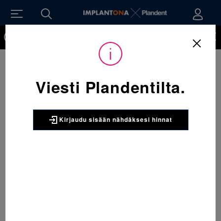
Kirjaudu sisään nähdäksesi hinnat. Tarvitsetko tunnukset
verkkokauppaan? Tilaa ne
Viesti Plandentilta.
Kirjaudu sisään nähdäksesi hinnat
Sijainti:
Tarvikkeet
/
Oikominen
/
Renkaat
/
067-861-952-373 Molaarirengas alaleuka vasen 36+&067-861 1 x 5
kpl