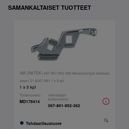
SAMANKALTAISET TUOTTEET
3M UNITEK
| 067-861-952-362 Molaarirengas alaleuka
vasen 31 &067-861 1 x 5 kpl
1 x 5 kpl
Tuotenumero:
Valmistajan
tuotenumero:
MD178414
067-861-952-362
Tehdastilaustuote