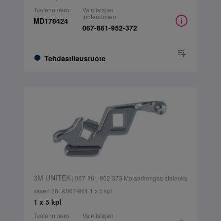
Tuotenumero:
Valmistajan
tuotenumero:
MD178424
067-861-952-372
Tehdastilaustuote
3M UNITEK
| 067-861-952-373 Molaarirengas alaleuka
vasen 36+&067-861 1 x 5 kpl
1 x 5 kpl
Tuotenumero:
Valmistajan