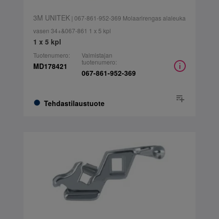
3M UNITEK
| 067-861-952-369 Molaarirengas alaleuka
vasen 34+&067-861 1 x 5 kpl
1 x 5 kpl
Tuotenumero:
Valmistajan
tuotenumero:
MD178421
067-861-952-369
Tehdastilaustuote