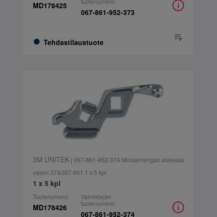
tuotenumero:
MD178425
067-861-952-373
Tehdastilaustuote
3M UNITEK
| 067-861-952-374 Molaarirengas alaleuka
vasen 37&067-861 1 x 5 kpl
1 x 5 kpl
Tuotenumero:
Valmistajan
tuotenumero:
MD178426
067-861-952-374