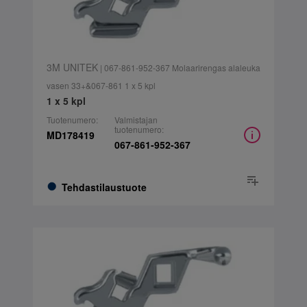
3M UNITEK
| 067-861-952-367 Molaarirengas alaleuka
vasen 33+&067-861 1 x 5 kpl
1 x 5 kpl
Tuotenumero:
Valmistajan
tuotenumero:
MD178419
067-861-952-367
Tehdastilaustuote