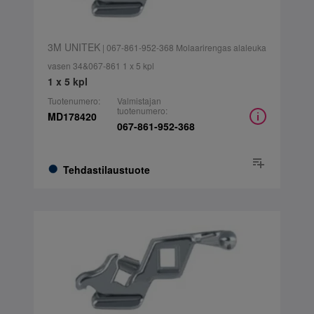
3M UNITEK
| 067-861-952-368 Molaarirengas alaleuka
vasen 34&067-861 1 x 5 kpl
1 x 5 kpl
Tuotenumero:
Valmistajan
tuotenumero:
MD178420
067-861-952-368
Tehdastilaustuote