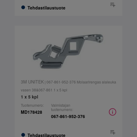
Tehdastilaustuote
3M UNITEK
| 067-861-952-376 Molaarirengas alaleuka
vasen 38&067-861 1 x 5 kpl
1 x 5 kpl
Tuotenumero:
Valmistajan
tuotenumero:
MD178428
067-861-952-376
Tehdastilaustuote