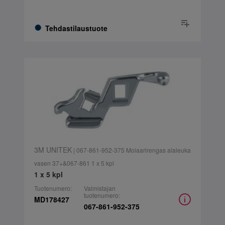
Tehdastilaustuote
3M UNITEK
| 067-861-952-375 Molaarirengas alaleuka
vasen 37+&067-861 1 x 5 kpl
1 x 5 kpl
Tuotenumero:
Valmistajan
tuotenumero:
MD178427
067-861-952-375