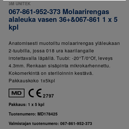
3M UNITEK
067-861-952-373 Molaarirengas
alaleuka vasen 36+&067-861 1 x 5
kpl
Anatomisesti muotoiltu molaarirengas yläleukaan
2-tuubilla, jossa 018 ura kaarilangalle
irrotettavalla läpällä. Tuubi: -20°T/0°Of, leveys
4.3mm. Renkaan sisäpinta mikrokarhennettu.
Kokomerkintä on steriloinnin kestävä.
Pakkauskoko 1x5kpl
2797
Pakkaus:
1 x 5 kpl
Tuotenumero:
MD178425
Valmistajan tuotenumero:
067-861-952-373