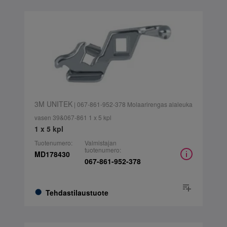
3M UNITEK
| 067-861-952-378 Molaarirengas alaleuka
vasen 39&067-861 1 x 5 kpl
1 x 5 kpl
Tuotenumero:
Valmistajan
tuotenumero:
MD178430
067-861-952-378
Tehdastilaustuote