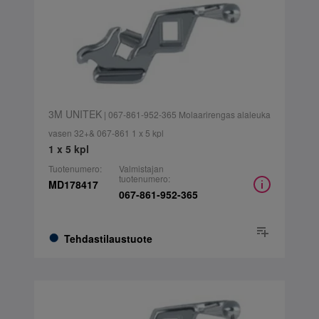
3M UNITEK
| 067-861-952-365 Molaarirengas alaleuka
vasen 32+& 067-861 1 x 5 kpl
1 x 5 kpl
Tuotenumero:
Valmistajan
tuotenumero:
MD178417
067-861-952-365
Tehdastilaustuote