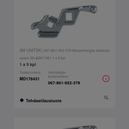
3M UNITEK
| 067-861-952-379 Molaarirengas alaleuka
vasen 39+&067-861 1 x 5 kpl
1 x 5 kpl
Tuotenumero:
Valmistajan
tuotenumero:
MD178431
067-861-952-379
Tehdastilaustuote