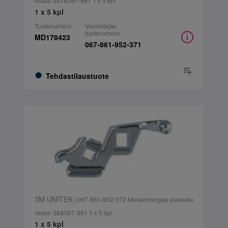
vasen 35+&067-861 1 x 5 kpl
1 x 5 kpl
Tuotenumero:
Valmistajan
tuotenumero:
MD178423
067-861-952-371
Tehdastilaustuote
3M UNITEK
| 067-861-952-372 Molaarirengas alaleuka
vasen 36&067-861 1 x 5 kpl
1 x 5 kpl