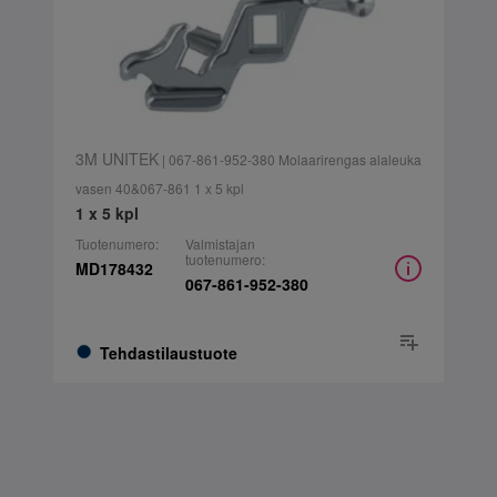
3M UNITEK
| 067-861-952-380 Molaarirengas alaleuka
vasen 40&067-861 1 x 5 kpl
1 x 5 kpl
Tuotenumero:
Valmistajan
tuotenumero:
MD178432
067-861-952-380
Tehdastilaustuote