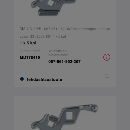
3M UNITEK
| 067-861-952-367 Molaarirengas alaleuka
vasen 33+&067-861 1 x 5 kpl
1 x 5 kpl
Tuotenumero:
Valmistajan
tuotenumero:
MD178419
067-861-952-367
Tehdastilaustuote