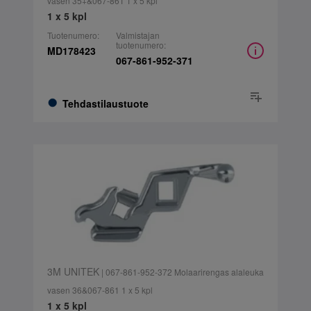
vasen 35+&067-861 1 x 5 kpl
1 x 5 kpl
Tuotenumero:
Valmistajan
tuotenumero:
MD178423
067-861-952-371
Tehdastilaustuote
3M UNITEK
| 067-861-952-372 Molaarirengas alaleuka
vasen 36&067-861 1 x 5 kpl
1 x 5 kpl