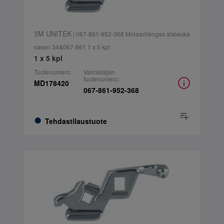
3M UNITEK
| 067-861-952-368 Molaarirengas alaleuka
vasen 34&067-861 1 x 5 kpl
1 x 5 kpl
Tuotenumero:
Valmistajan
tuotenumero:
MD178420
067-861-952-368
Tehdastilaustuote