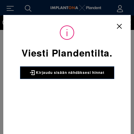
Kirjaudu sisään nähdäksesi hinnat. Tarvitsetko tunnukset
verkkokauppaan? Tilaa ne
Viesti Plandentilta.
Kirjaudu sisään nähdäksesi hinnat
Sijainti:
Tarvikkeet
/
Oikominen
/
Renkaat
/
067-861-952-379 Molaarirengas alaleuka vasen 39+&067-861 1 x 5
kpl