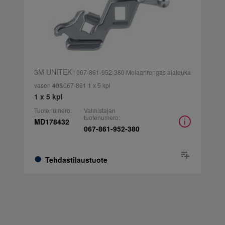
3M UNITEK
| 067-861-952-380 Molaarirengas alaleuka
vasen 40&067-861 1 x 5 kpl
1 x 5 kpl
Tuotenumero:
Valmistajan
tuotenumero:
MD178432
067-861-952-380
Tehdastilaustuote