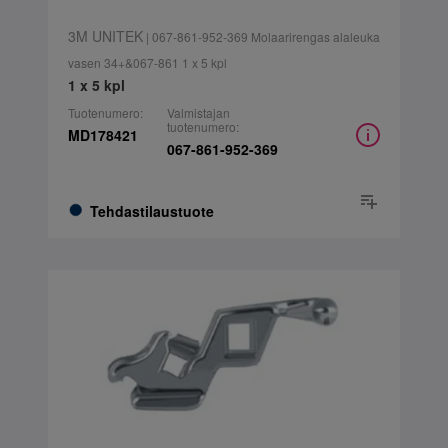
3M UNITEK
| 067-861-952-369 Molaarirengas alaleuka
vasen 34+&067-861 1 x 5 kpl
1 x 5 kpl
Tuotenumero:
Valmistajan
tuotenumero:
MD178421
067-861-952-369
Tehdastilaustuote