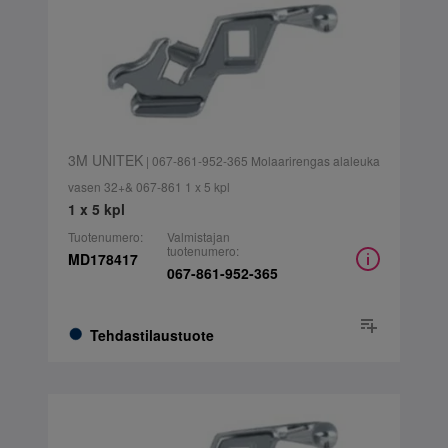
3M UNITEK
| 067-861-952-365 Molaarirengas alaleuka
vasen 32+& 067-861 1 x 5 kpl
1 x 5 kpl
Tuotenumero:
Valmistajan
tuotenumero:
MD178417
067-861-952-365
Tehdastilaustuote