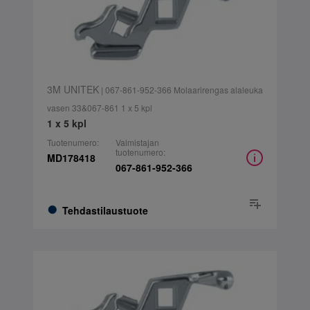
3M UNITEK
| 067-861-952-366 Molaarirengas alaleuka
vasen 33&067-861 1 x 5 kpl
1 x 5 kpl
Tuotenumero:
Valmistajan
tuotenumero:
MD178418
067-861-952-366
Tehdastilaustuote