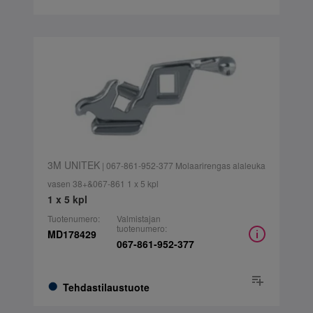
3M UNITEK
| 067-861-952-377 Molaarirengas alaleuka
vasen 38+&067-861 1 x 5 kpl
1 x 5 kpl
Tuotenumero:
Valmistajan
tuotenumero:
MD178429
067-861-952-377
Tehdastilaustuote