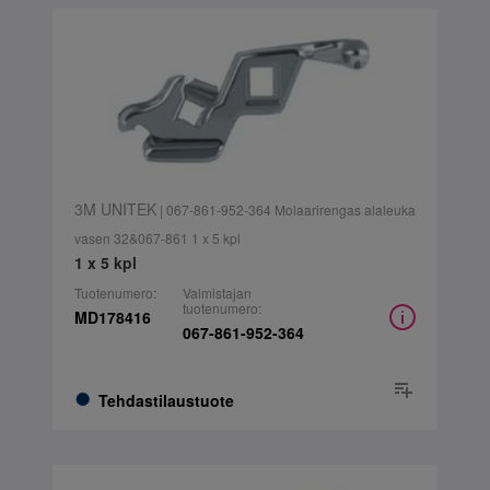
3M UNITEK
| 067-861-952-364 Molaarirengas alaleuka
vasen 32&067-861 1 x 5 kpl
1 x 5 kpl
Tuotenumero:
Valmistajan
tuotenumero:
MD178416
067-861-952-364
Tehdastilaustuote