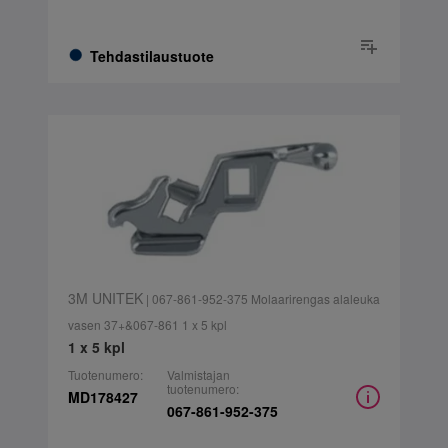
Tehdastilaustuote
3M UNITEK
| 067-861-952-375 Molaarirengas alaleuka
vasen 37+&067-861 1 x 5 kpl
1 x 5 kpl
Tuotenumero:
Valmistajan
tuotenumero:
MD178427
067-861-952-375