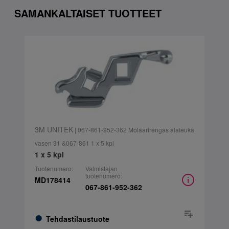
SAMANKALTAISET TUOTTEET
3M UNITEK
| 067-861-952-362 Molaarirengas alaleuka
vasen 31 &067-861 1 x 5 kpl
1 x 5 kpl
Tuotenumero:
Valmistajan
tuotenumero:
MD178414
067-861-952-362
Tehdastilaustuote