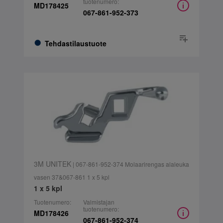
tuotenumero:
MD178425
067-861-952-373
Tehdastilaustuote
3M UNITEK
| 067-861-952-374 Molaarirengas alaleuka
vasen 37&067-861 1 x 5 kpl
1 x 5 kpl
Tuotenumero:
Valmistajan
tuotenumero:
MD178426
067-861-952-374