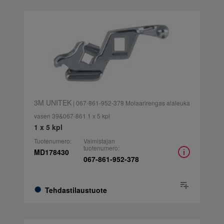
3M UNITEK
| 067-861-952-378 Molaarirengas alaleuka
vasen 39&067-861 1 x 5 kpl
1 x 5 kpl
Tuotenumero:
Valmistajan
tuotenumero:
MD178430
067-861-952-378
Tehdastilaustuote