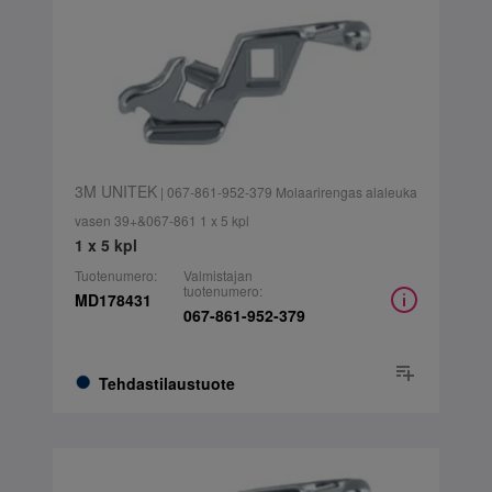
3M UNITEK
| 067-861-952-379 Molaarirengas alaleuka
vasen 39+&067-861 1 x 5 kpl
1 x 5 kpl
Tuotenumero:
Valmistajan
tuotenumero:
MD178431
067-861-952-379
Tehdastilaustuote