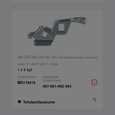
3M UNITEK
| 067-861-952-363 Molaarirengas alaleuka
vasen 31+&067-861 1 x 5 kpl
1 x 5 kpl
Tuotenumero:
Valmistajan
tuotenumero:
MD178415
067-861-952-363
Tehdastilaustuote