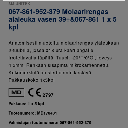
3M UNITEK
067-861-952-379 Molaarirengas
alaleuka vasen 39+&067-861 1 x 5
kpl
Anatomisesti muotoiltu molaarirengas yläleukaan
2-tuubilla, jossa 018 ura kaarilangalle
irrotettavalla läpällä. Tuubi: -20°T/0°Of, leveys
4.3mm. Renkaan sisäpinta mikrokarhennettu.
Kokomerkintä on steriloinnin kestävä.
Pakkauskoko 1x5kpl
2797
Pakkaus:
1 x 5 kpl
Tuotenumero:
MD178431
Valmistajan tuotenumero:
067-861-952-379