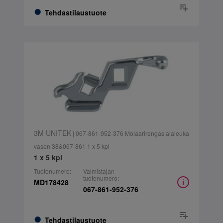
Tehdastilaustuote
3M UNITEK
| 067-861-952-376 Molaarirengas alaleuka
vasen 38&067-861 1 x 5 kpl
1 x 5 kpl
Tuotenumero:
Valmistajan
tuotenumero:
MD178428
067-861-952-376
Tehdastilaustuote