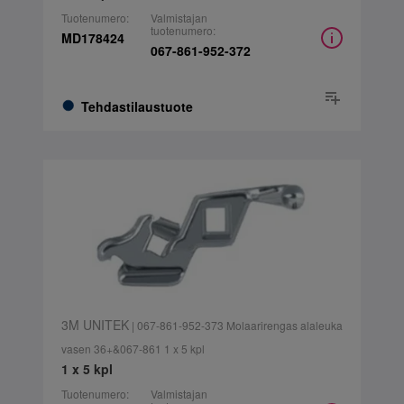
Tuotenumero:
Valmistajan
tuotenumero:
MD178424
067-861-952-372
Tehdastilaustuote
3M UNITEK
| 067-861-952-373 Molaarirengas alaleuka
vasen 36+&067-861 1 x 5 kpl
1 x 5 kpl
Tuotenumero:
Valmistajan