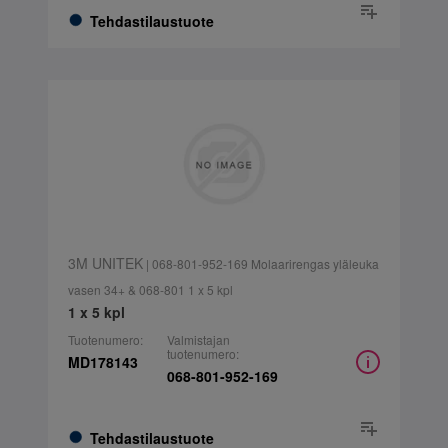
Tehdastilaustuote
3M UNITEK
| 068-801-952-169 Molaarirengas yläleuka
vasen 34+ & 068-801 1 x 5 kpl
1 x 5 kpl
Tuotenumero:
Valmistajan
tuotenumero:
MD178143
068-801-952-169
Tehdastilaustuote