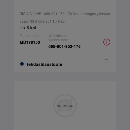
3M UNITEK
| 068-801-952-176 Molaarirengas yläleuka
vasen 38 & 068-801 1 x 5 kpl
1 x 5 kpl
Tuotenumero:
Valmistajan
tuotenumero:
MD178150
068-801-952-176
Tehdastilaustuote