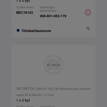
1 x 5 kpl
Tuotenumero:
Valmistajan
tuotenumero:
MD178153
068-801-952-179
Tehdastilaustuote
3M UNITEK
| 068-801-952-180 Molaarirengas yläleuka
vasen 40 & 068-801 1 x 5 kpl
1 x 5 kpl
Tuotenumero:
Valmistajan