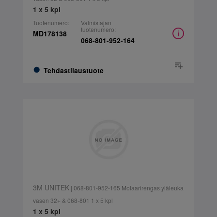
1 x 5 kpl
Tuotenumero:
Valmistajan
tuotenumero:
MD178138
068-801-952-164
Tehdastilaustuote
3M UNITEK
| 068-801-952-165 Molaarirengas yläleuka
vasen 32+ & 068-801 1 x 5 kpl
1 x 5 kpl