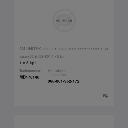
3M UNITEK
| 068-801-952-172 Molaarirengas yläleuka
vasen 36 & 068-801 1 x 5 kpl
1 x 5 kpl
Tuotenumero:
Valmistajan
tuotenumero:
MD178146
068-801-952-172