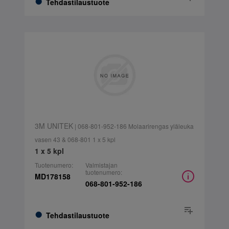
Tehdastilaustuote
3M UNITEK
| 068-801-952-186 Molaarirengas yläleuka
vasen 43 & 068-801 1 x 5 kpl
1 x 5 kpl
Tuotenumero:
Valmistajan
tuotenumero:
MD178158
068-801-952-186
Tehdastilaustuote