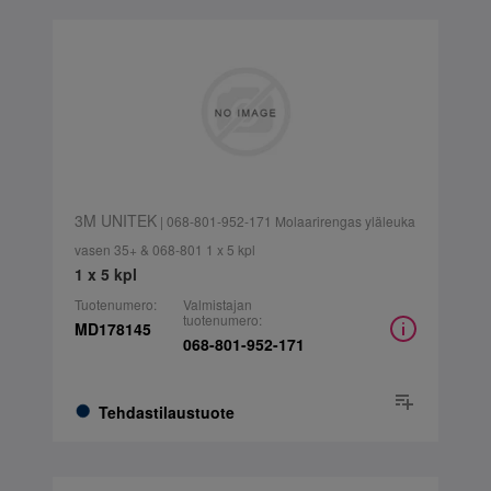
3M UNITEK
| 068-801-952-171 Molaarirengas yläleuka
vasen 35+ & 068-801 1 x 5 kpl
1 x 5 kpl
Tuotenumero:
Valmistajan
tuotenumero:
MD178145
068-801-952-171
Tehdastilaustuote