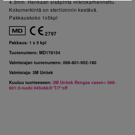
4.3mm. Renkaan sisäpinta mikrokarhennettu.
Kokomerkintä on steriloinnin kestävä.
Pakkauskoko 1x5kpl
2797
Pakkaus:
1 x 5 kpl
Tuotenumero:
MD178154
Valmistajan tuotenumero:
068-801-952-180
Valmistaja:
3M Unitek
Kuuluu tuotteeseen:
3M Unitek Rengas vasen+ 068-
801:2-tuubi 045okk/0°T/7°off