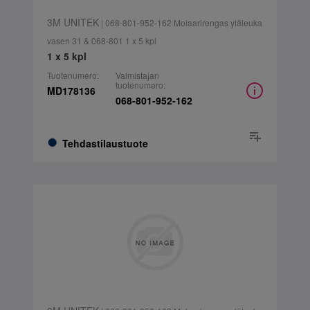
3M UNITEK
| 068-801-952-162 Molaarirengas yläleuka
vasen 31 & 068-801 1 x 5 kpl
1 x 5 kpl
Tuotenumero:
Valmistajan
tuotenumero:
MD178136
068-801-952-162
Tehdastilaustuote