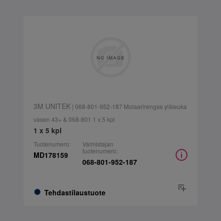
3M UNITEK
| 068-801-952-187 Molaarirengas yläleuka
vasen 43+ & 068-801 1 x 5 kpl
1 x 5 kpl
Tuotenumero:
Valmistajan
tuotenumero:
MD178159
068-801-952-187
Tehdastilaustuote