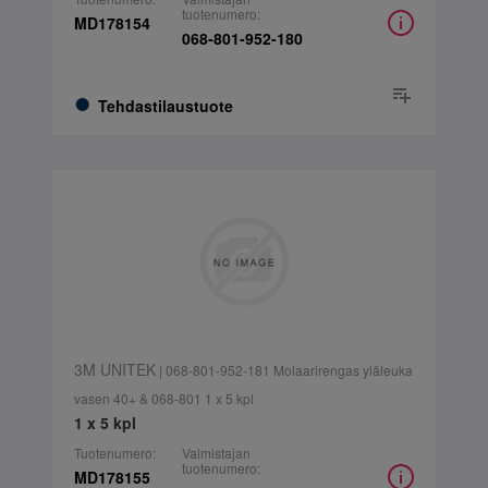
tuotenumero:
MD178154
068-801-952-180
Tehdastilaustuote
3M UNITEK
| 068-801-952-181 Molaarirengas yläleuka
vasen 40+ & 068-801 1 x 5 kpl
1 x 5 kpl
Tuotenumero:
Valmistajan
tuotenumero:
MD178155