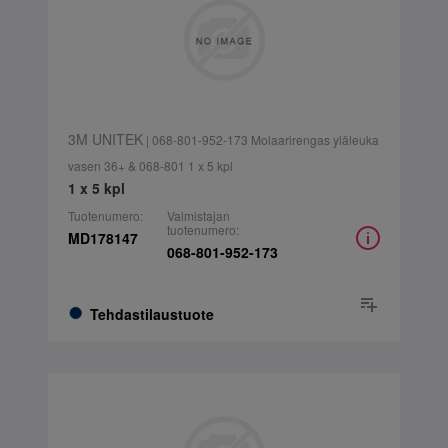
3M UNITEK
| 068-801-952-173 Molaarirengas yläleuka
vasen 36+ & 068-801 1 x 5 kpl
1 x 5 kpl
Tuotenumero:
Valmistajan
tuotenumero:
MD178147
068-801-952-173
Tehdastilaustuote