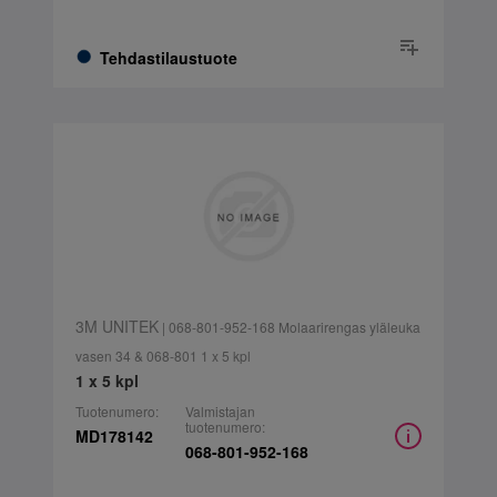
Tehdastilaustuote
3M UNITEK
| 068-801-952-168 Molaarirengas yläleuka
vasen 34 & 068-801 1 x 5 kpl
1 x 5 kpl
Tuotenumero:
Valmistajan
tuotenumero:
MD178142
068-801-952-168