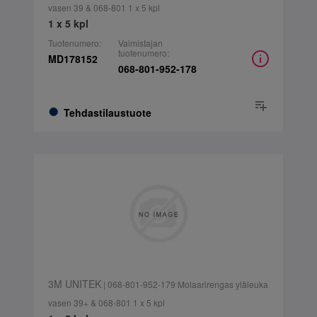
vasen 39 & 068-801 1 x 5 kpl
1 x 5 kpl
Tuotenumero:
Valmistajan
tuotenumero:
MD178152
068-801-952-178
Tehdastilaustuote
3M UNITEK
| 068-801-952-179 Molaarirengas yläleuka
vasen 39+ & 068-801 1 x 5 kpl