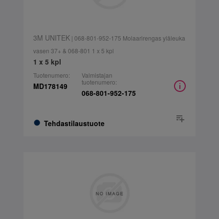
3M UNITEK
| 068-801-952-175 Molaarirengas yläleuka
vasen 37+ & 068-801 1 x 5 kpl
1 x 5 kpl
Tuotenumero:
Valmistajan
tuotenumero:
MD178149
068-801-952-175
Tehdastilaustuote