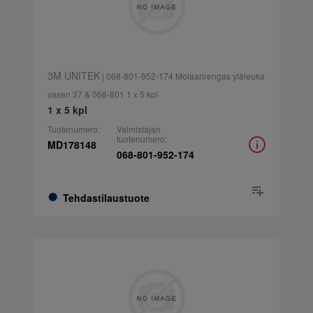
3M UNITEK
| 068-801-952-174 Molaarirengas yläleuka
vasen 37 & 068-801 1 x 5 kpl
1 x 5 kpl
Tuotenumero:
Valmistajan
tuotenumero:
MD178148
068-801-952-174
Tehdastilaustuote