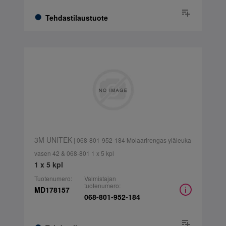
Tehdastilaustuote
3M UNITEK
| 068-801-952-184 Molaarirengas yläleuka
vasen 42 & 068-801 1 x 5 kpl
1 x 5 kpl
Tuotenumero:
Valmistajan
tuotenumero:
MD178157
068-801-952-184