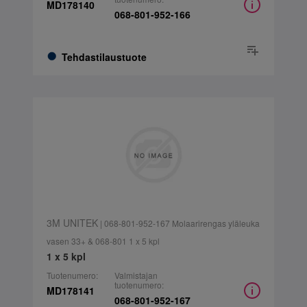
MD178140
068-801-952-166
Tehdastilaustuote
3M UNITEK
| 068-801-952-167 Molaarirengas yläleuka
vasen 33+ & 068-801 1 x 5 kpl
1 x 5 kpl
Tuotenumero:
Valmistajan
tuotenumero:
MD178141
068-801-952-167