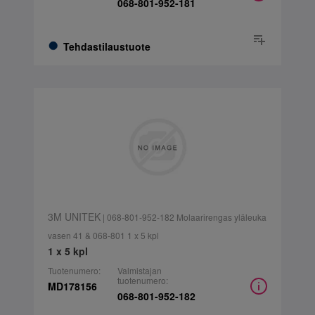
068-801-952-181
Tehdastilaustuote
3M UNITEK
| 068-801-952-182 Molaarirengas yläleuka
vasen 41 & 068-801 1 x 5 kpl
1 x 5 kpl
Tuotenumero:
Valmistajan
tuotenumero:
MD178156
068-801-952-182