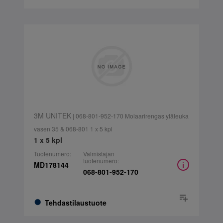
3M UNITEK
| 068-801-952-170 Molaarirengas yläleuka
vasen 35 & 068-801 1 x 5 kpl
1 x 5 kpl
Tuotenumero:
Valmistajan
tuotenumero:
MD178144
068-801-952-170
Tehdastilaustuote