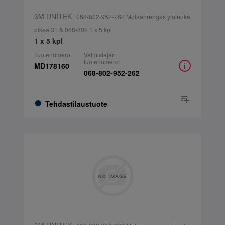
3M UNITEK
| 068-802-952-262 Molaarirengas yläleuka
oikea 31 & 068-802 1 x 5 kpl
1 x 5 kpl
Tuotenumero:
Valmistajan
tuotenumero:
MD178160
068-802-952-262
Tehdastilaustuote