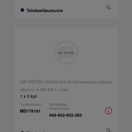
Tehdastilaustuote
3M UNITEK
| 068-802-952-283 Molaarirengas yläleuka
oikea 41+ & 068-802 1 x 5 kpl
1 x 5 kpl
Tuotenumero:
Valmistajan
tuotenumero:
MD178181
068-802-952-283