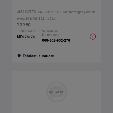
3M UNITEK
| 068-802-952-276 Molaarirengas yläleuka
oikea 38 & 068-802 1 x 5 kpl
1 x 5 kpl
Tuotenumero:
Valmistajan
tuotenumero:
MD178174
068-802-952-276
Tehdastilaustuote