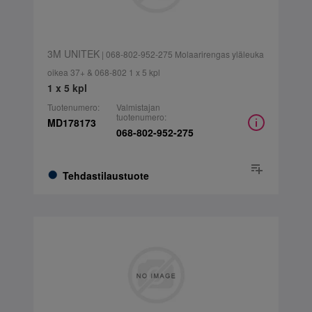
3M UNITEK
| 068-802-952-275 Molaarirengas yläleuka
oikea 37+ & 068-802 1 x 5 kpl
1 x 5 kpl
Tuotenumero:
Valmistajan
tuotenumero:
MD178173
068-802-952-275
Tehdastilaustuote