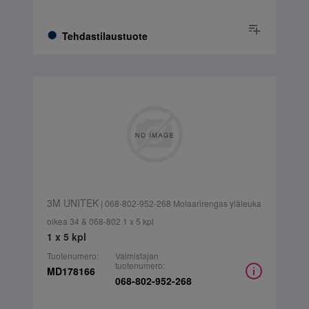
Tehdastilaustuote
3M UNITEK
| 068-802-952-268 Molaarirengas yläleuka
oikea 34 & 068-802 1 x 5 kpl
1 x 5 kpl
Tuotenumero:
Valmistajan
tuotenumero:
MD178166
068-802-952-268