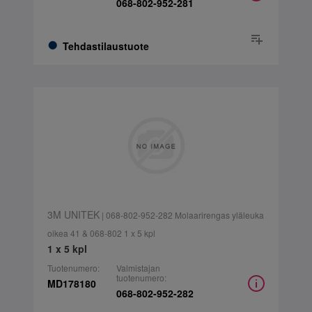
068-802-952-281
Tehdastilaustuote
3M UNITEK
| 068-802-952-282 Molaarirengas yläleuka
oikea 41 & 068-802 1 x 5 kpl
1 x 5 kpl
Tuotenumero:
Valmistajan
tuotenumero:
MD178180
068-802-952-282