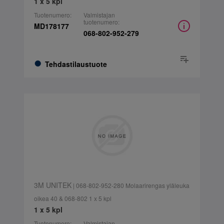
1 x 5 kpl
Tuotenumero:
Valmistajan
tuotenumero:
MD178177
068-802-952-279
Tehdastilaustuote
3M UNITEK
| 068-802-952-280 Molaarirengas yläleuka
oikea 40 & 068-802 1 x 5 kpl
1 x 5 kpl
Tuotenumero:
Valmistajan