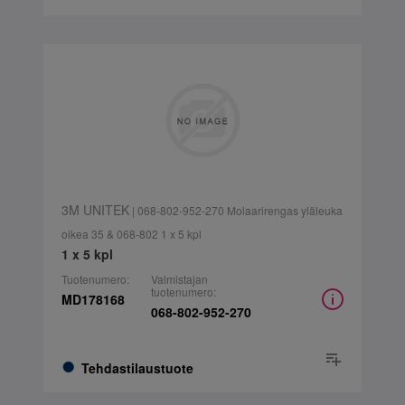
3M UNITEK
| 068-802-952-270 Molaarirengas yläleuka
oikea 35 & 068-802 1 x 5 kpl
1 x 5 kpl
Tuotenumero:
Valmistajan
tuotenumero:
MD178168
068-802-952-270
Tehdastilaustuote