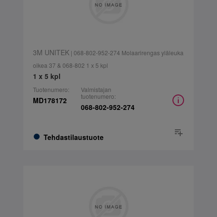
3M UNITEK
| 068-802-952-274 Molaarirengas yläleuka
oikea 37 & 068-802 1 x 5 kpl
1 x 5 kpl
Tuotenumero:
Valmistajan
tuotenumero:
MD178172
068-802-952-274
Tehdastilaustuote