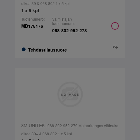
oikea 39 & 068-802 1 x 5 kpl
1 x 5 kpl
Tuotenumero:
Valmistajan
tuotenumero:
MD178176
068-802-952-278
Tehdastilaustuote
3M UNITEK
| 068-802-952-279 Molaarirengas yläleuka
oikea 39+ & 068-802 1 x 5 kpl