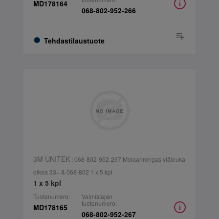
MD178164
068-802-952-266
Tehdastilaustuote
3M UNITEK
| 068-802-952-267 Molaarirengas yläleuka
oikea 33+ & 068-802 1 x 5 kpl
1 x 5 kpl
Tuotenumero:
Valmistajan
tuotenumero:
MD178165
068-802-952-267