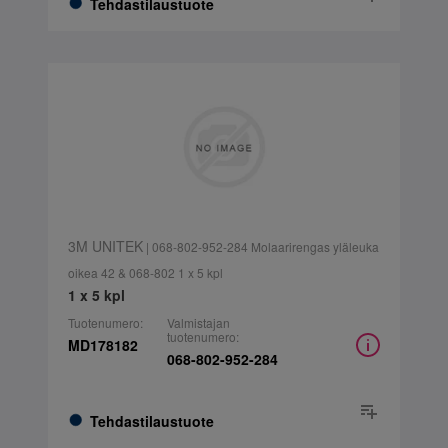
Tehdastilaustuote
3M UNITEK
| 068-802-952-284 Molaarirengas yläleuka
oikea 42 & 068-802 1 x 5 kpl
1 x 5 kpl
Tuotenumero:
Valmistajan
tuotenumero:
MD178182
068-802-952-284
Tehdastilaustuote