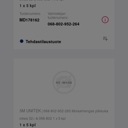
1 x 5 kpl
Tuotenumero:
Valmistajan
tuotenumero:
MD178162
068-802-952-264
Tehdastilaustuote
3M UNITEK
| 068-802-952-265 Molaarirengas yläleuka
oikea 32+ & 068-802 1 x 5 kpl
1 x 5 kpl