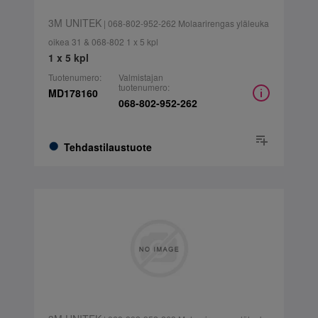
3M UNITEK
| 068-802-952-262 Molaarirengas yläleuka
oikea 31 & 068-802 1 x 5 kpl
1 x 5 kpl
Tuotenumero:
Valmistajan
tuotenumero:
MD178160
068-802-952-262
Tehdastilaustuote