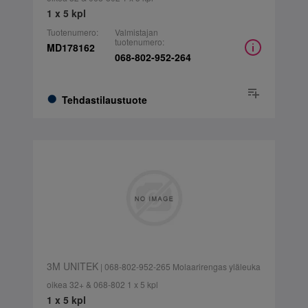
1 x 5 kpl
Tuotenumero:
Valmistajan
tuotenumero:
MD178162
068-802-952-264
Tehdastilaustuote
3M UNITEK
| 068-802-952-265 Molaarirengas yläleuka
oikea 32+ & 068-802 1 x 5 kpl
1 x 5 kpl