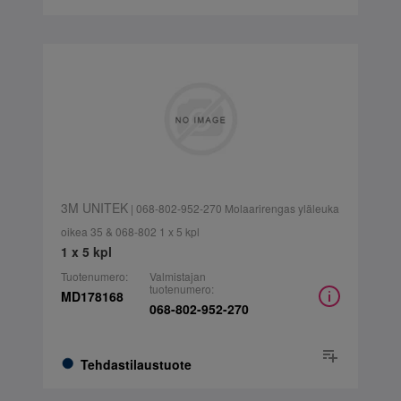
3M UNITEK
| 068-802-952-270 Molaarirengas yläleuka
oikea 35 & 068-802 1 x 5 kpl
1 x 5 kpl
Tuotenumero:
Valmistajan
tuotenumero:
MD178168
068-802-952-270
Tehdastilaustuote