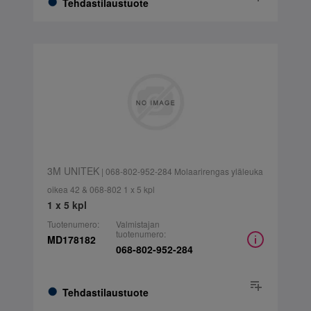
Tehdastilaustuote
3M UNITEK
| 068-802-952-284 Molaarirengas yläleuka
oikea 42 & 068-802 1 x 5 kpl
1 x 5 kpl
Tuotenumero:
Valmistajan
tuotenumero:
MD178182
068-802-952-284
Tehdastilaustuote