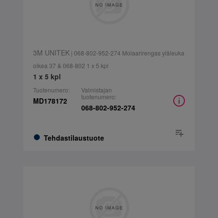
3M UNITEK
| 068-802-952-274 Molaarirengas yläleuka
oikea 37 & 068-802 1 x 5 kpl
1 x 5 kpl
Tuotenumero:
Valmistajan
tuotenumero:
MD178172
068-802-952-274
Tehdastilaustuote