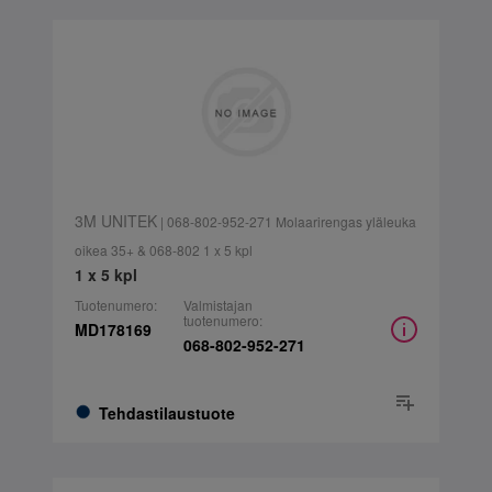
3M UNITEK
| 068-802-952-271 Molaarirengas yläleuka
oikea 35+ & 068-802 1 x 5 kpl
1 x 5 kpl
Tuotenumero:
Valmistajan
tuotenumero:
MD178169
068-802-952-271
Tehdastilaustuote