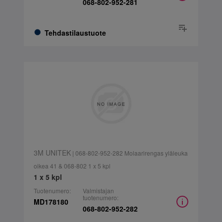
068-802-952-281
Tehdastilaustuote
3M UNITEK
| 068-802-952-282 Molaarirengas yläleuka
oikea 41 & 068-802 1 x 5 kpl
1 x 5 kpl
Tuotenumero:
Valmistajan
tuotenumero:
MD178180
068-802-952-282