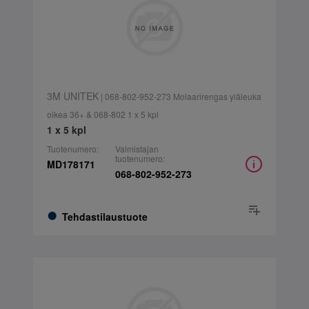
3M UNITEK
| 068-802-952-273 Molaarirengas yläleuka
oikea 36+ & 068-802 1 x 5 kpl
1 x 5 kpl
Tuotenumero:
Valmistajan
tuotenumero:
MD178171
068-802-952-273
Tehdastilaustuote