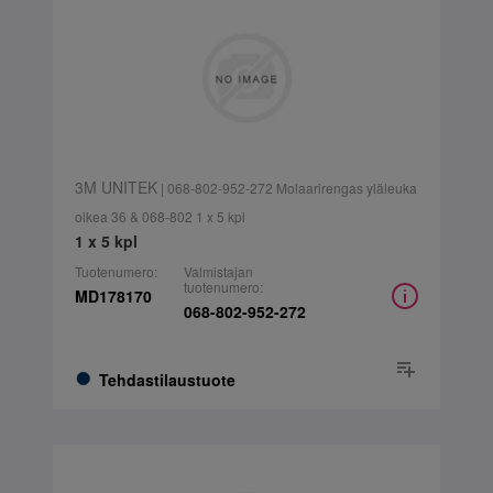
3M UNITEK
| 068-802-952-272 Molaarirengas yläleuka
oikea 36 & 068-802 1 x 5 kpl
1 x 5 kpl
Tuotenumero:
Valmistajan
tuotenumero:
MD178170
068-802-952-272
Tehdastilaustuote