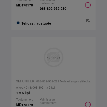
tuotenumero:
MD178178
068-802-952-280
Tehdastilaustuote
3M UNITEK
| 068-802-952-281 Molaarirengas yläleuka
oikea 40+ & 068-802 1 x 5 kpl
1 x 5 kpl
Tuotenumero:
Valmistajan
tuotenumero:
MD178179