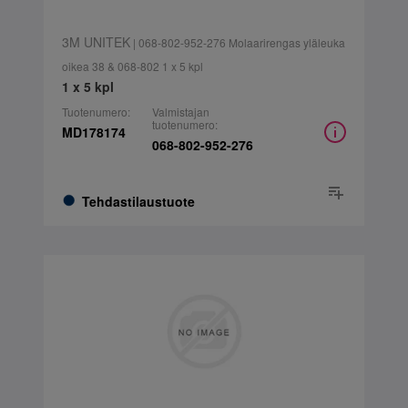
3M UNITEK
| 068-802-952-276 Molaarirengas yläleuka
oikea 38 & 068-802 1 x 5 kpl
1 x 5 kpl
Tuotenumero:
Valmistajan
tuotenumero:
MD178174
068-802-952-276
Tehdastilaustuote