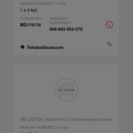
oikea 39 & 068-802 1 x 5 kpl
1 x 5 kpl
Tuotenumero:
Valmistajan
tuotenumero:
MD178176
068-802-952-278
Tehdastilaustuote
3M UNITEK
| 068-802-952-279 Molaarirengas yläleuka
oikea 39+ & 068-802 1 x 5 kpl