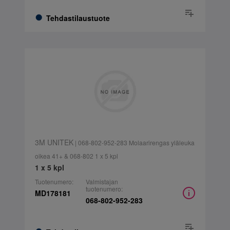
Tehdastilaustuote
3M UNITEK
| 068-802-952-283 Molaarirengas yläleuka
oikea 41+ & 068-802 1 x 5 kpl
1 x 5 kpl
Tuotenumero:
Valmistajan
tuotenumero:
MD178181
068-802-952-283