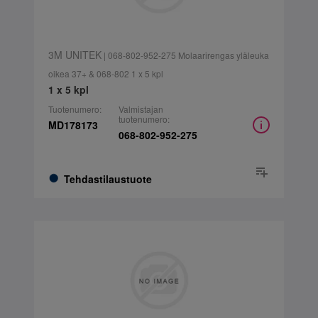
3M UNITEK
| 068-802-952-275 Molaarirengas yläleuka
oikea 37+ & 068-802 1 x 5 kpl
1 x 5 kpl
Tuotenumero:
Valmistajan
tuotenumero:
MD178173
068-802-952-275
Tehdastilaustuote