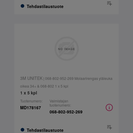
Tehdastilaustuote
3M UNITEK
| 068-802-952-269 Molaarirengas yläleuka
oikea 34+ & 068-802 1 x 5 kpl
1 x 5 kpl
Tuotenumero:
Valmistajan
tuotenumero:
MD178167
068-802-952-269
Tehdastilaustuote