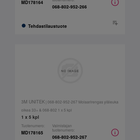
MD178164
068-802-952-266
Tehdastilaustuote
3M UNITEK
| 068-802-952-267 Molaarirengas yläleuka
oikea 33+ & 068-802 1 x 5 kpl
1 x 5 kpl
Tuotenumero:
Valmistajan
tuotenumero:
MD178165
068-802-952-267