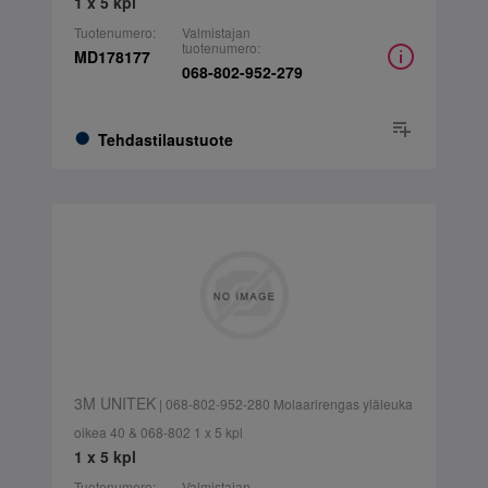
1 x 5 kpl
Tuotenumero:
Valmistajan
tuotenumero:
MD178177
068-802-952-279
Tehdastilaustuote
3M UNITEK
| 068-802-952-280 Molaarirengas yläleuka
oikea 40 & 068-802 1 x 5 kpl
1 x 5 kpl
Tuotenumero:
Valmistajan