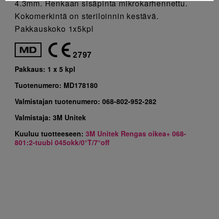
4.3mm. Renkaan sisäpinta mikrokarhennettu.
Kokomerkintä on steriloinnin kestävä.
Pakkauskoko 1x5kpl
2797
Pakkaus:
1 x 5 kpl
Tuotenumero:
MD178180
Valmistajan tuotenumero:
068-802-952-282
Valmistaja:
3M Unitek
Kuuluu tuotteeseen:
3M Unitek Rengas oikea+ 068-
801:2-tuubi 045okk/0°T/7°off