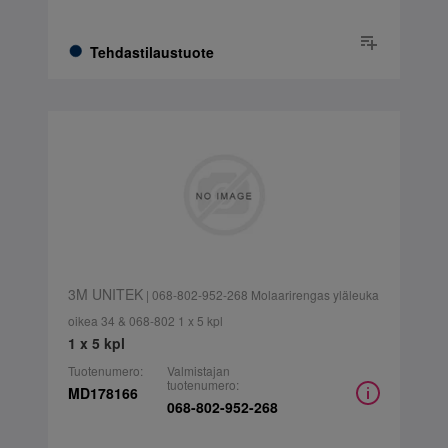
Tehdastilaustuote
3M UNITEK
| 068-802-952-268 Molaarirengas yläleuka
oikea 34 & 068-802 1 x 5 kpl
1 x 5 kpl
Tuotenumero:
Valmistajan
tuotenumero:
MD178166
068-802-952-268