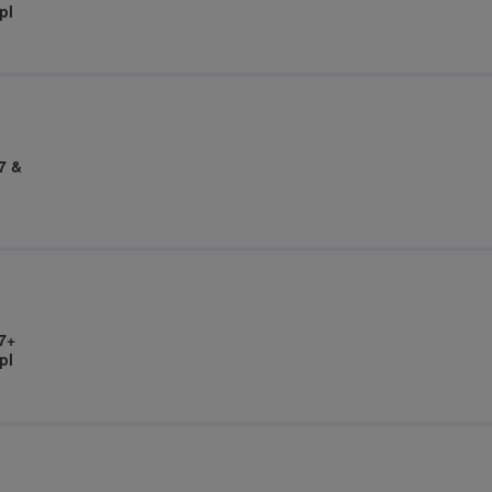
pl
7 &
7+
pl