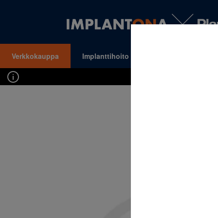
Verkkokauppa
Implanttihoito
Oikomishoito
VALIKKO
Kirj