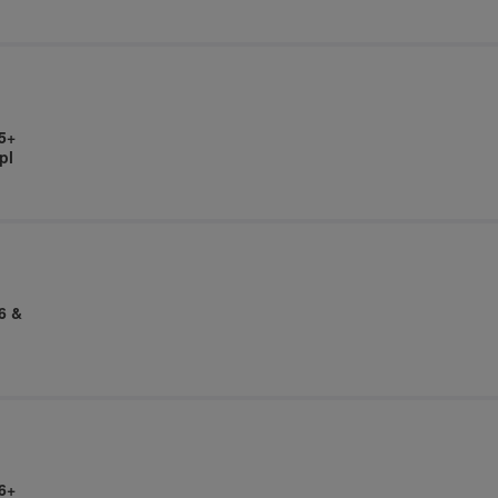
5+
pl
6 &
6+