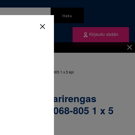
Haku
Kirjaudu sisään
mme
Tilaa ne
inen
/
Renkaat
/
ngas yläleuka vasen 31+ & 068-805 1 x 5 kpl
52-163 Molaarirengas
vasen 31+ & 068-805 1 x 5