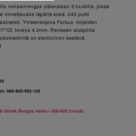
ltu molaarirengas yläleukaan 2-tuubilla, jossa
e irrotettavalla läpällä sekä .045 putki
aalisesti. Yhteensopiva Forsus -kojeiden
/7°Of, leveys 4.3mm. Renkaan sisäpinta
okomerkintä on steriloinnin kestävä.
l
7
83
ro:
068-805-952-163
M Unitek Rengas vasen+ 068-805:2-tuubi