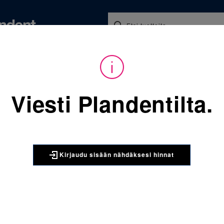
Koulutukset ja tapahtumat
Ajankohtaista
Yritykse
audu sisään nähdäksesi hinnat. Tarvitsetko tunnukset verkkokauppaan? 
Viesti Plandentilta.
Sijainti:
Tarvikkeet
/
Oikom
068-805-952-163 Molaarire
3M UNITEK
Kirjaudu sisään nähdäksesi hinnat
068-805-9
yläleuka 
kpl