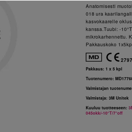
Anatomisesti muotoi
018 ura kaarilangall
kasvokaarelle oklus
kanssa.Tuubi: -10°T
mikrokarhennettu. K
Pakkauskoko 1x5kp
279
Pakkaus:
1 x 5 kpl
Tuotenumero:
MD1776
Valmistajan tuotenume
Valmistaja:
3M Unitek
Kuuluu tuotteeseen:
3
045okk/-10°T/7°off