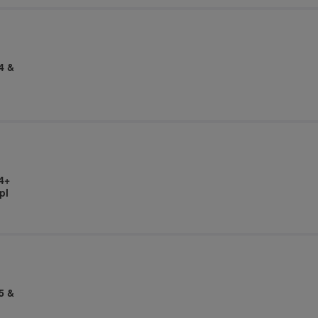
4 &
4+
pl
5 &