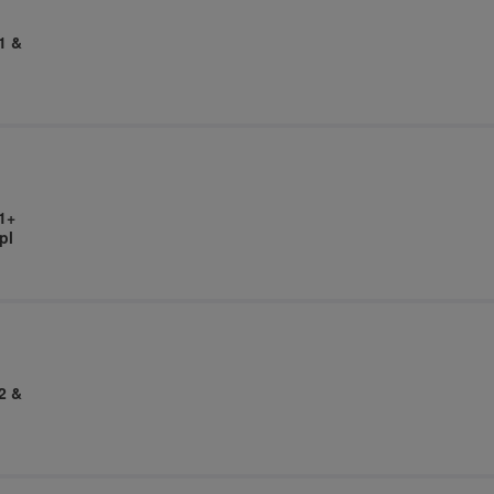
1 &
1+
pl
2 &