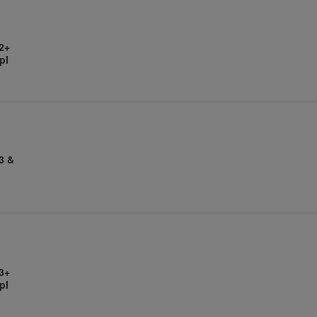
2+
pl
3 &
3+
pl