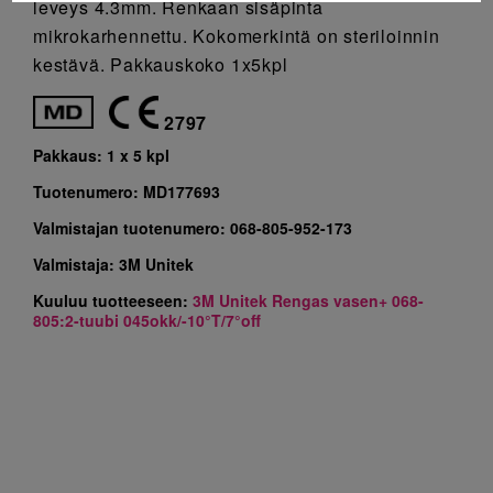
leveys 4.3mm. Renkaan sisäpinta
mikrokarhennettu. Kokomerkintä on steriloinnin
kestävä. Pakkauskoko 1x5kpl
2797
Pakkaus:
1 x 5 kpl
Tuotenumero:
MD177693
Valmistajan tuotenumero:
068-805-952-173
Valmistaja:
3M Unitek
Kuuluu tuotteeseen:
3M Unitek Rengas vasen+ 068-
805:2-tuubi 045okk/-10°T/7°off