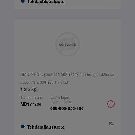
Tehdastilaustuote
3M UNITEK
| 068-805-952-186 Molaarirengas yläleuka
vasen 43 & 068-805 1 x 5 kpl
1 x 5 kpl
Tuotenumero:
Valmistajan
tuotenumero:
MD177704
068-805-952-186
Tehdastilaustuote