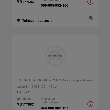
MD177686
068-805-952-166
Tehdastilaustuote
3M UNITEK
| 068-805-952-167 Molaarirengas yläleuka
vasen 33+ & 068-805 1 x 5 kpl
1 x 5 kpl
Tuotenumero:
Valmistajan
tuotenumero:
MD177687
068-805-952-167