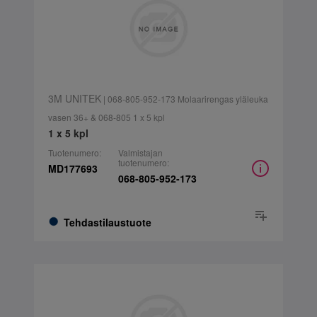
3M UNITEK
| 068-805-952-173 Molaarirengas yläleuka
vasen 36+ & 068-805 1 x 5 kpl
1 x 5 kpl
Tuotenumero:
Valmistajan
tuotenumero:
MD177693
068-805-952-173
Tehdastilaustuote