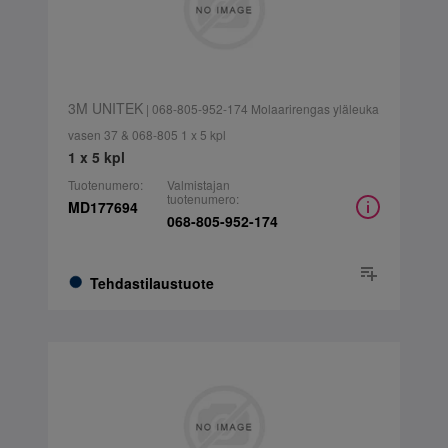
3M UNITEK
| 068-805-952-174 Molaarirengas yläleuka
vasen 37 & 068-805 1 x 5 kpl
1 x 5 kpl
Tuotenumero:
Valmistajan
tuotenumero:
MD177694
068-805-952-174
Tehdastilaustuote