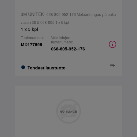
3M UNITEK
| 068-805-952-176 Molaarirengas yläleuka
vasen 38 & 068-805 1 x 5 kpl
1 x 5 kpl
Tuotenumero:
Valmistajan
tuotenumero:
MD177696
068-805-952-176
Tehdastilaustuote