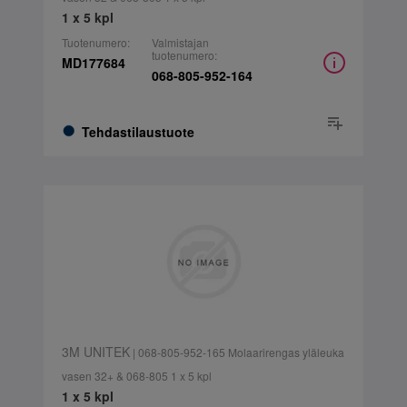
1 x 5 kpl
Tuotenumero:
Valmistajan
tuotenumero:
MD177684
068-805-952-164
Tehdastilaustuote
3M UNITEK
| 068-805-952-165 Molaarirengas yläleuka
vasen 32+ & 068-805 1 x 5 kpl
1 x 5 kpl