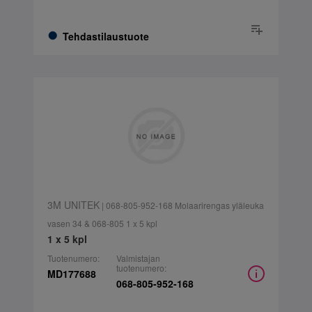
Tehdastilaustuote
3M UNITEK
| 068-805-952-168 Molaarirengas yläleuka
vasen 34 & 068-805 1 x 5 kpl
1 x 5 kpl
Tuotenumero:
Valmistajan
tuotenumero:
MD177688
068-805-952-168