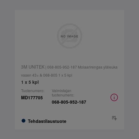
3M UNITEK
| 068-805-952-187 Molaarirengas yläleuka
vasen 43+ & 068-805 1 x 5 kpl
1 x 5 kpl
Tuotenumero:
Valmistajan
tuotenumero:
MD177705
068-805-952-187
Tehdastilaustuote