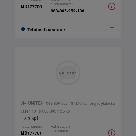
tuotenumero:
MD177700
068-805-952-180
Tehdastilaustuote
3M UNITEK
| 068-805-952-181 Molaarirengas yläleuka
vasen 40+ & 068-805 1 x 5 kpl
1 x 5 kpl
Tuotenumero:
Valmistajan
tuotenumero:
MD177701