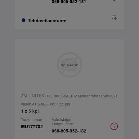
068-805-952-181
Tehdastilaustuote
3M UNITEK
| 068-805-952-182 Molaarirengas yläleuka
vasen 41 & 068-805 1 x 5 kpl
1 x 5 kpl
Tuotenumero:
Valmistajan
tuotenumero:
MD177702
068-805-952-182