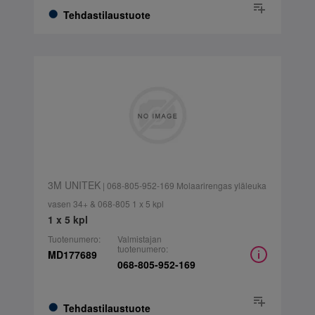
Tehdastilaustuote
3M UNITEK
| 068-805-952-169 Molaarirengas yläleuka
vasen 34+ & 068-805 1 x 5 kpl
1 x 5 kpl
Tuotenumero:
Valmistajan
tuotenumero:
MD177689
068-805-952-169
Tehdastilaustuote