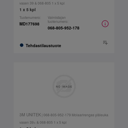
vasen 39 & 068-805 1 x 5 kpl
1 x 5 kpl
Tuotenumero:
Valmistajan
tuotenumero:
MD177698
068-805-952-178
Tehdastilaustuote
3M UNITEK
| 068-805-952-179 Molaarirengas yläleuka
vasen 39+ & 068-805 1 x 5 kpl