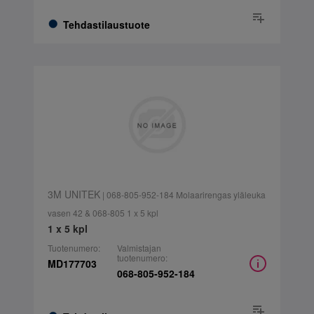
Tehdastilaustuote
3M UNITEK
| 068-805-952-184 Molaarirengas yläleuka
vasen 42 & 068-805 1 x 5 kpl
1 x 5 kpl
Tuotenumero:
Valmistajan
tuotenumero:
MD177703
068-805-952-184