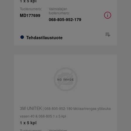
1 x 5 kpl
Tuotenumero:
Valmistajan
tuotenumero:
MD177699
068-805-952-179
Tehdastilaustuote
3M UNITEK
| 068-805-952-180 Molaarirengas yläleuka
vasen 40 & 068-805 1 x 5 kpl
1 x 5 kpl
Tuotenumero:
Valmistajan