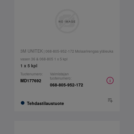
3M UNITEK
| 068-805-952-172 Molaarirengas yläleuka
vasen 36 & 068-805 1 x 5 kpl
1 x 5 kpl
Tuotenumero:
Valmistajan
tuotenumero:
MD177692
068-805-952-172
Tehdastilaustuote