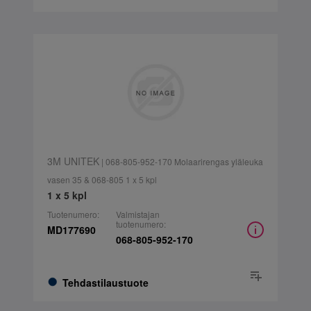
3M UNITEK
| 068-805-952-170 Molaarirengas yläleuka
vasen 35 & 068-805 1 x 5 kpl
1 x 5 kpl
Tuotenumero:
Valmistajan
tuotenumero:
MD177690
068-805-952-170
Tehdastilaustuote