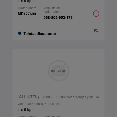
1 x 5 kpl
Tuotenumero:
Valmistajan
tuotenumero:
MD177699
068-805-952-179
Tehdastilaustuote
3M UNITEK
| 068-805-952-180 Molaarirengas yläleuka
vasen 40 & 068-805 1 x 5 kpl
1 x 5 kpl
Tuotenumero:
Valmistajan