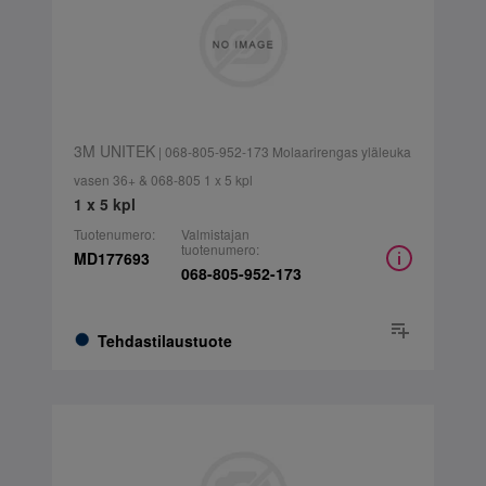
3M UNITEK
| 068-805-952-173 Molaarirengas yläleuka
vasen 36+ & 068-805 1 x 5 kpl
1 x 5 kpl
Tuotenumero:
Valmistajan
tuotenumero:
MD177693
068-805-952-173
Tehdastilaustuote