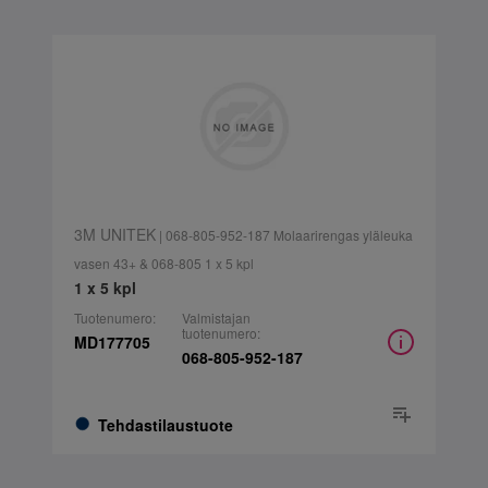
3M UNITEK
| 068-805-952-187 Molaarirengas yläleuka
vasen 43+ & 068-805 1 x 5 kpl
1 x 5 kpl
Tuotenumero:
Valmistajan
tuotenumero:
MD177705
068-805-952-187
Tehdastilaustuote