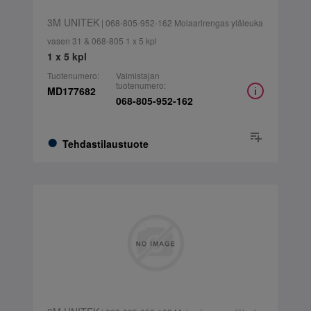
3M UNITEK
| 068-805-952-162 Molaarirengas yläleuka
vasen 31 & 068-805 1 x 5 kpl
1 x 5 kpl
Tuotenumero:
Valmistajan
tuotenumero:
MD177682
068-805-952-162
Tehdastilaustuote