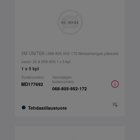
3M UNITEK
| 068-805-952-172 Molaarirengas yläleuka
vasen 36 & 068-805 1 x 5 kpl
1 x 5 kpl
Tuotenumero:
Valmistajan
tuotenumero:
MD177692
068-805-952-172
Tehdastilaustuote