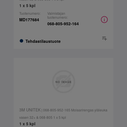
1 x 5 kpl
Tuotenumero:
Valmistajan
tuotenumero:
MD177684
068-805-952-164
Tehdastilaustuote
3M UNITEK
| 068-805-952-165 Molaarirengas yläleuka
vasen 32+ & 068-805 1 x 5 kpl
1 x 5 kpl