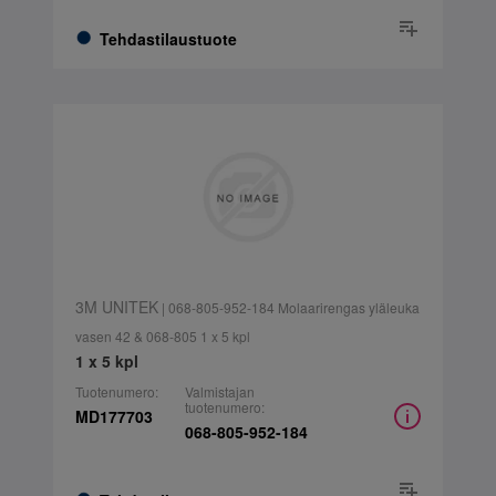
Tehdastilaustuote
3M UNITEK
| 068-805-952-184 Molaarirengas yläleuka
vasen 42 & 068-805 1 x 5 kpl
1 x 5 kpl
Tuotenumero:
Valmistajan
tuotenumero:
MD177703
068-805-952-184