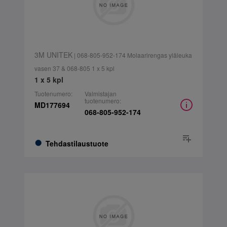
3M UNITEK
| 068-805-952-174 Molaarirengas yläleuka
vasen 37 & 068-805 1 x 5 kpl
1 x 5 kpl
Tuotenumero:
Valmistajan
tuotenumero:
MD177694
068-805-952-174
Tehdastilaustuote