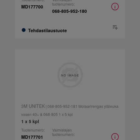
tuotenumero:
MD177700
068-805-952-180
Tehdastilaustuote
3M UNITEK
| 068-805-952-181 Molaarirengas yläleuka
vasen 40+ & 068-805 1 x 5 kpl
1 x 5 kpl
Tuotenumero:
Valmistajan
tuotenumero:
MD177701