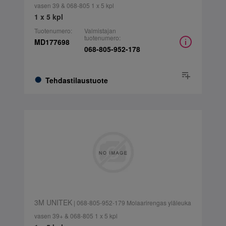
vasen 39 & 068-805 1 x 5 kpl
1 x 5 kpl
Tuotenumero:
Valmistajan
tuotenumero:
MD177698
068-805-952-178
Tehdastilaustuote
3M UNITEK
| 068-805-952-179 Molaarirengas yläleuka
vasen 39+ & 068-805 1 x 5 kpl