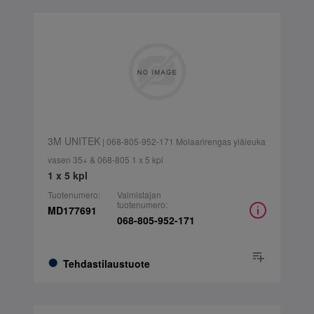
3M UNITEK
| 068-805-952-171 Molaarirengas yläleuka
vasen 35+ & 068-805 1 x 5 kpl
1 x 5 kpl
Tuotenumero:
Valmistajan
tuotenumero:
MD177691
068-805-952-171
Tehdastilaustuote