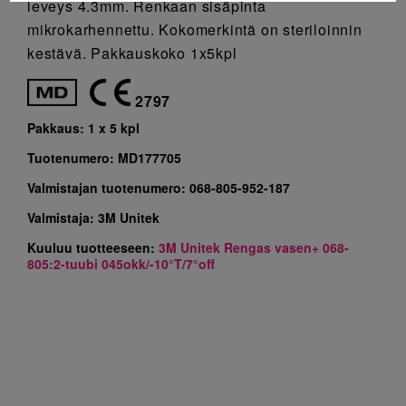
leveys 4.3mm. Renkaan sisäpinta
mikrokarhennettu. Kokomerkintä on steriloinnin
kestävä. Pakkauskoko 1x5kpl
2797
Pakkaus:
1 x 5 kpl
Tuotenumero:
MD177705
Valmistajan tuotenumero:
068-805-952-187
Valmistaja:
3M Unitek
Kuuluu tuotteeseen:
3M Unitek Rengas vasen+ 068-
805:2-tuubi 045okk/-10°T/7°off