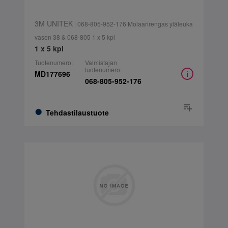
3M UNITEK
| 068-805-952-176 Molaarirengas yläleuka
vasen 38 & 068-805 1 x 5 kpl
1 x 5 kpl
Tuotenumero:
Valmistajan
tuotenumero:
MD177696
068-805-952-176
Tehdastilaustuote