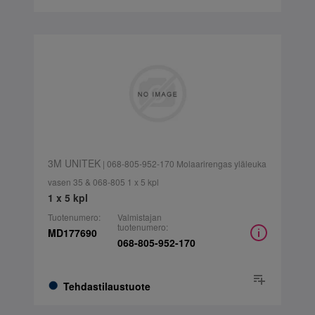
3M UNITEK
| 068-805-952-170 Molaarirengas yläleuka
vasen 35 & 068-805 1 x 5 kpl
1 x 5 kpl
Tuotenumero:
Valmistajan
tuotenumero:
MD177690
068-805-952-170
Tehdastilaustuote