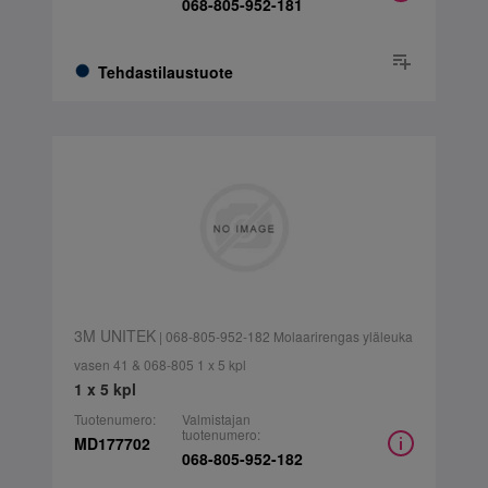
068-805-952-181
Tehdastilaustuote
3M UNITEK
| 068-805-952-182 Molaarirengas yläleuka
vasen 41 & 068-805 1 x 5 kpl
1 x 5 kpl
Tuotenumero:
Valmistajan
tuotenumero:
MD177702
068-805-952-182