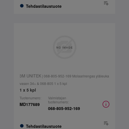
Tehdastilaustuote
3M UNITEK
| 068-805-952-169 Molaarirengas yläleuka
vasen 34+ & 068-805 1 x 5 kpl
1 x 5 kpl
Tuotenumero:
Valmistajan
tuotenumero:
MD177689
068-805-952-169
Tehdastilaustuote