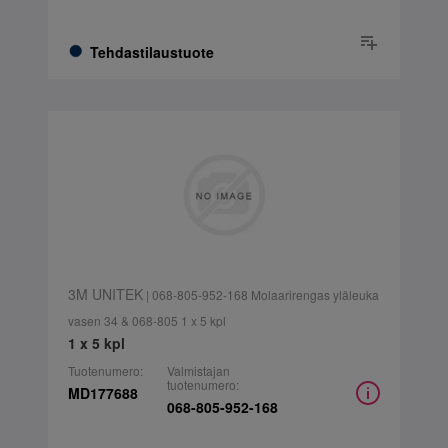
Tehdastilaustuote
3M UNITEK
| 068-805-952-168 Molaarirengas yläleuka
vasen 34 & 068-805 1 x 5 kpl
1 x 5 kpl
Tuotenumero:
Valmistajan
tuotenumero:
MD177688
068-805-952-168