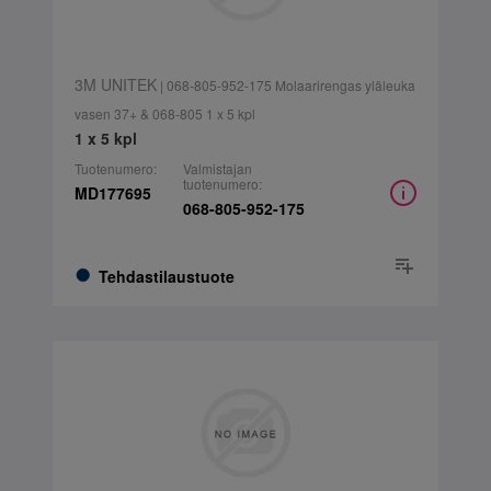
3M UNITEK
| 068-805-952-175 Molaarirengas yläleuka
vasen 37+ & 068-805 1 x 5 kpl
1 x 5 kpl
Tuotenumero:
Valmistajan
tuotenumero:
MD177695
068-805-952-175
Tehdastilaustuote