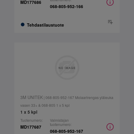
MD177686
068-805-952-166
Tehdastilaustuote
3M UNITEK
| 068-805-952-167 Molaarirengas yläleuka
vasen 33+ & 068-805 1 x 5 kpl
1 x 5 kpl
Tuotenumero:
Valmistajan
tuotenumero:
MD177687
068-805-952-167