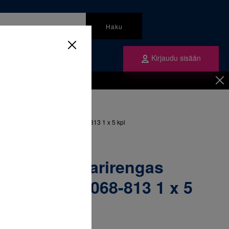
Haku
Kirjaudu sisään
mme
Tilaa ne
inen
/
Renkaat
/
ngas yläleuka vasen 32+ & 068-813 1 x 5 kpl
52-165 Molaarirengas
vasen 32+ & 068-813 1 x 5