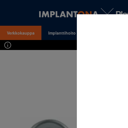
Verkkokauppa
Implanttihoito
Oikomishoito
VALIKKO
Kirj