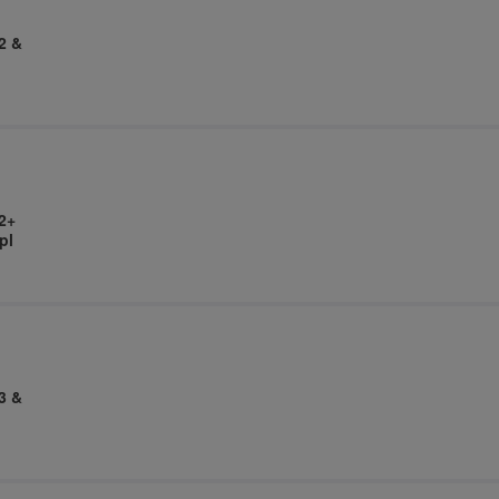
2 &
2+
pl
3 &