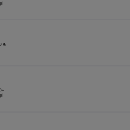
pl
8 &
8+
pl