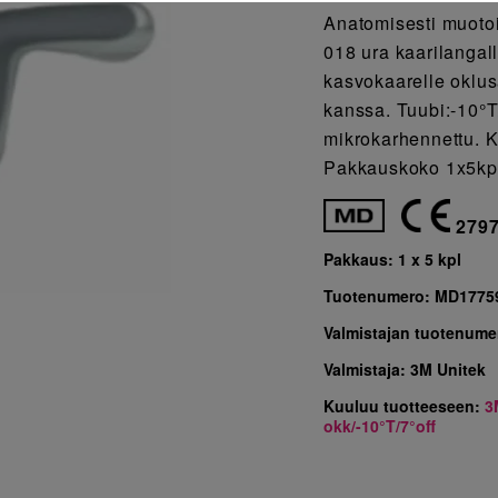
Anatomisesti muotoi
018 ura kaarilangall
kasvokaarelle oklus
kanssa. Tuubi:-10°T
mikrokarhennettu. K
Pakkauskoko 1x5kp
279
Pakkaus:
1 x 5 kpl
Tuotenumero:
MD1775
Valmistajan tuotenume
Valmistaja:
3M Unitek
Kuuluu tuotteeseen:
3
okk/-10°T/7°off