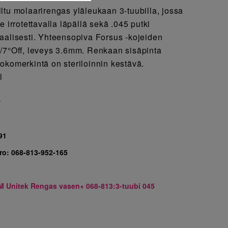
ltu molaarirengas yläleukaan 3-tuubilla, jossa
e irrotettavalla läpällä sekä .045 putki
aalisesti. Yhteensopiva Forsus -kojeiden
/7°Off, leveys 3.6mm. Renkaan sisäpinta
okomerkintä on steriloinnin kestävä.
l
7
91
ro:
068-813-952-165
M Unitek Rengas vasen+ 068-813:3-tuubi 045