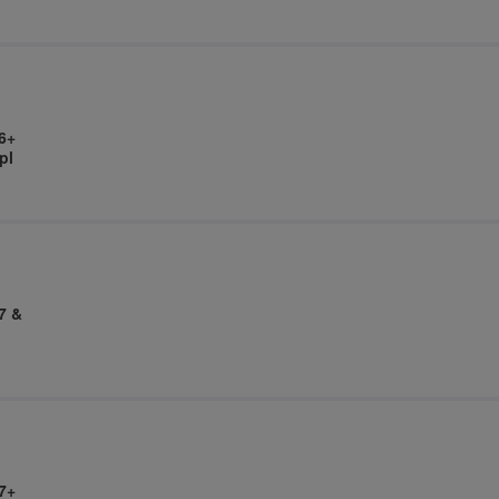
6+
pl
7 &
7+