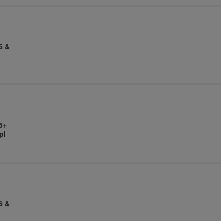
5 &
5+
pl
6 &