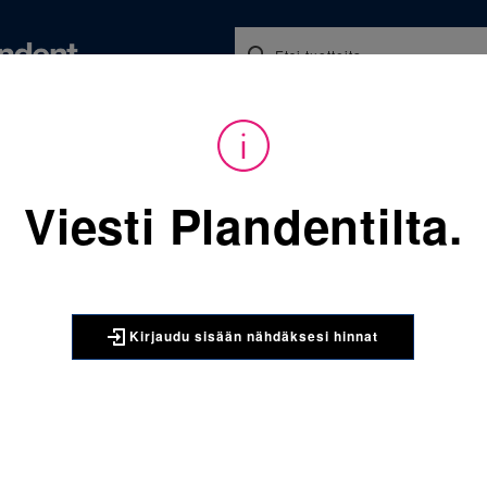
Koulutukset ja tapahtumat
Ajankohtaista
Yritykse
audu sisään nähdäksesi hinnat. Tarvitsetko tunnukset verkkokauppaan? 
Viesti Plandentilta.
Sijainti:
Tarvikkeet
/
Oikom
068-813-952-165 Molaarire
3M UNITEK
Kirjaudu sisään nähdäksesi hinnat
068-813-9
yläleuka 
kpl