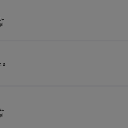
3+
pl
4 &
4+
pl