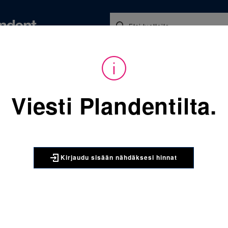
Koulutukset ja tapahtumat
Ajankohtaista
Yritykse
audu sisään nähdäksesi hinnat. Tarvitsetko tunnukset verkkokauppaan? 
Viesti Plandentilta.
Sijainti:
Tarvikkeet
/
Oikom
068-813-952-178 Molaarire
3M UNITEK
Kirjaudu sisään nähdäksesi hinnat
068-813-9
yläleuka v
kpl