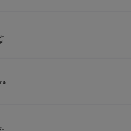
6+
pl
7 &
7+