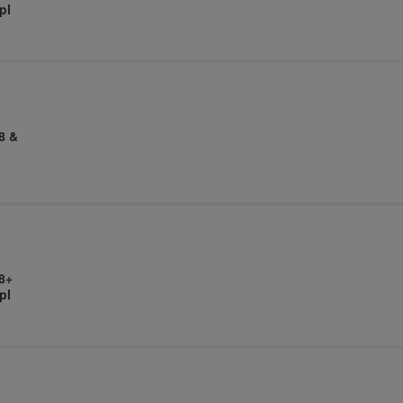
pl
8 &
8+
pl