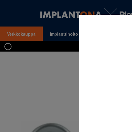
Verkkokauppa
Implanttihoito
Oikomishoito
VALIKKO
Kirj