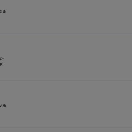
2 &
2+
pl
3 &