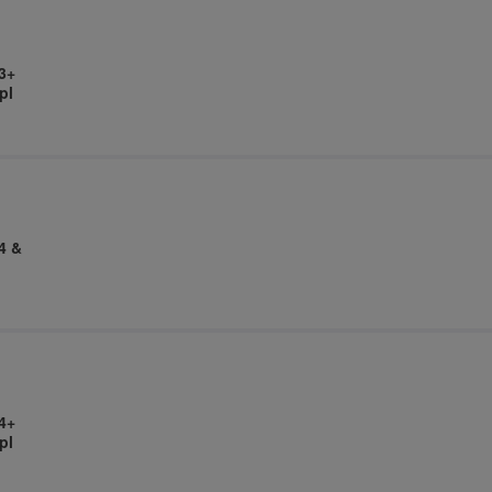
3+
pl
4 &
4+
pl