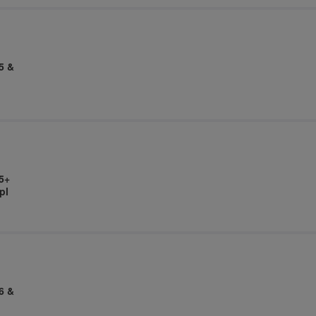
5 &
5+
pl
6 &