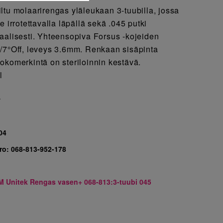
ltu molaarirengas yläleukaan 3-tuubilla, jossa
e irrotettavalla läpällä sekä .045 putki
aalisesti. Yhteensopiva Forsus -kojeiden
/7°Off, leveys 3.6mm. Renkaan sisäpinta
okomerkintä on steriloinnin kestävä.
l
7
04
ro:
068-813-952-178
M Unitek Rengas vasen+ 068-813:3-tuubi 045