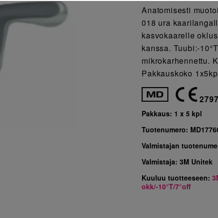
Anatomisesti muotoi
018 ura kaarilangall
kasvokaarelle oklus
kanssa. Tuubi:-10°T
mikrokarhennettu. K
Pakkauskoko 1x5kp
279
Pakkaus:
1 x 5 kpl
Tuotenumero:
MD1776
Valmistajan tuotenume
Valmistaja:
3M Unitek
Kuuluu tuotteeseen:
3
okk/-10°T/7°off