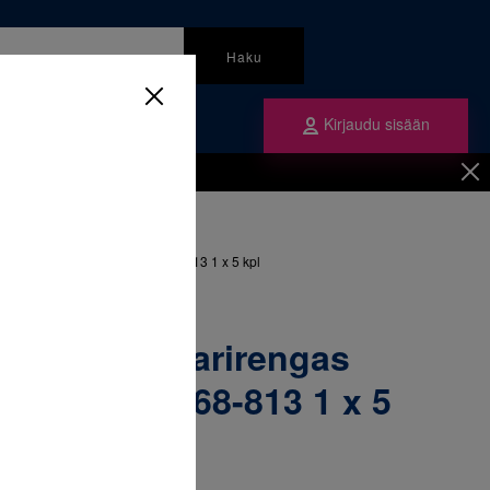
Haku
Kirjaudu sisään
mme
Tilaa ne
inen
/
Renkaat
/
ngas yläleuka vasen 39 & 068-813 1 x 5 kpl
52-178 Molaarirengas
asen 39 & 068-813 1 x 5