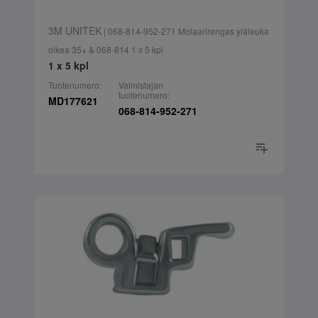
3M UNITEK
| 068-814-952-271 Molaarirengas yläleuka
oikea 35+ & 068-814 1 x 5 kpl
1 x 5 kpl
Tuotenumero:
Valmistajan
tuotenumero:
MD177621
068-814-952-271