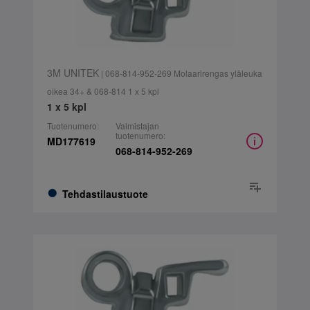
3M UNITEK
| 068-814-952-269 Molaarirengas yläleuka
oikea 34+ & 068-814 1 x 5 kpl
1 x 5 kpl
Tuotenumero:
Valmistajan
tuotenumero:
MD177619
068-814-952-269
Tehdastilaustuote