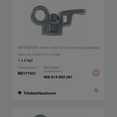
3M UNITEK
| 068-814-952-281 Molaarirengas yläleuka
oikea 40+ & 068-814 1 x 5 kpl
1 x 5 kpl
Tuotenumero:
Valmistajan
tuotenumero:
MD177631
068-814-952-281
Tehdastilaustuote