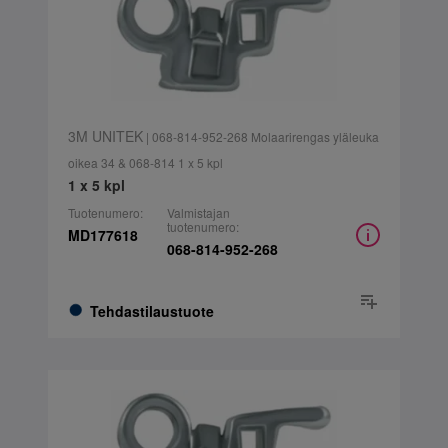
3M UNITEK
| 068-814-952-268 Molaarirengas yläleuka
oikea 34 & 068-814 1 x 5 kpl
1 x 5 kpl
Tuotenumero:
Valmistajan
tuotenumero:
MD177618
068-814-952-268
Tehdastilaustuote