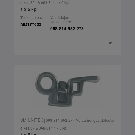
oikea 36+ & 068-814 1 x 5 kpl
1 x 5 kpl
Tuotenumero:
Valmistajan
tuotenumero:
MD177623
068-814-952-273
3M UNITEK
| 068-814-952-274 Molaarirengas yläleuka
oikea 37 & 068-814 1 x 5 kpl
1 x 5 kpl