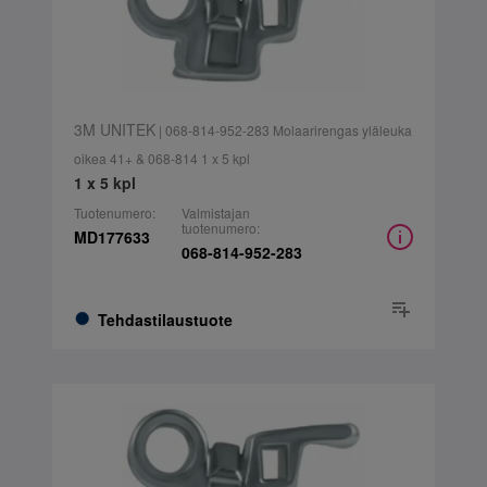
3M UNITEK
| 068-814-952-283 Molaarirengas yläleuka
oikea 41+ & 068-814 1 x 5 kpl
1 x 5 kpl
Tuotenumero:
Valmistajan
tuotenumero:
MD177633
068-814-952-283
Tehdastilaustuote