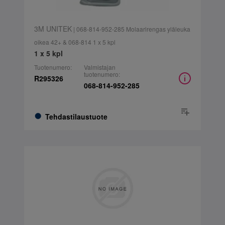
3M UNITEK
| 068-814-952-285 Molaarirengas yläleuka
oikea 42+ & 068-814 1 x 5 kpl
1 x 5 kpl
Tuotenumero:
Valmistajan
tuotenumero:
R295326
068-814-952-285
Tehdastilaustuote