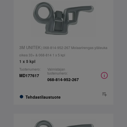
3M UNITEK
| 068-814-952-267 Molaarirengas yläleuka
oikea 33+ & 068-814 1 x 5 kpl
1 x 5 kpl
Tuotenumero:
Valmistajan
tuotenumero:
MD177617
068-814-952-267
Tehdastilaustuote