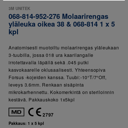
3M UNITEK
068-814-952-276 Molaarirengas
yläleuka oikea 38 & 068-814 1 x 5
kpl
Anatomisesti muotoiltu molaarirengas yläleukaan
3-tuubilla, jossa 018 ura kaarilangalle
irrotettavalla läpällä sekä .045 putki
kasvokaarelle oklusaalisesti. Yhteensopiva
Forsus -kojeiden kanssa. Tuubi:-10°T/7°Off,
leveys 3.6mm. Renkaan sisäpinta
mikrokarhennettu. Kokomerkintä on steriloinnin
kestävä. Pakkauskoko 1x5kpl
2797
Pakkaus:
1 x 5 kpl