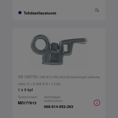
Tehdastilaustuote
3M UNITEK
| 068-814-952-263 Molaarirengas yläleuka
oikea 31+ & 068-814 1 x 5 kpl
1 x 5 kpl
Tuotenumero:
Valmistajan
tuotenumero:
MD177613
068-814-952-263