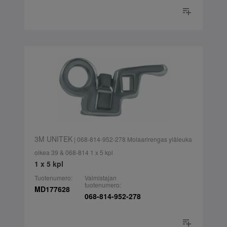
3M UNITEK
| 068-814-952-278 Molaarirengas yläleuka
oikea 39 & 068-814 1 x 5 kpl
1 x 5 kpl
Tuotenumero:
Valmistajan
tuotenumero:
MD177628
068-814-952-278