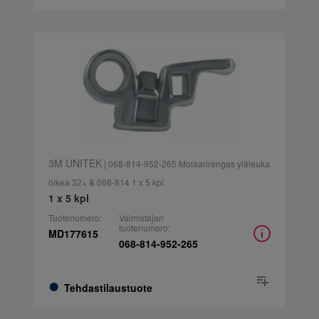
3M UNITEK
| 068-814-952-265 Molaarirengas yläleuka
oikea 32+ & 068-814 1 x 5 kpl
1 x 5 kpl
Tuotenumero:
Valmistajan
tuotenumero:
MD177615
068-814-952-265
Tehdastilaustuote