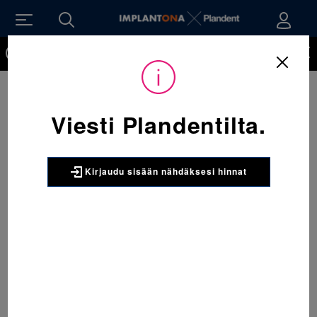
Kirjaudu sisään nähdäksesi hinnat. Tarvitsetko tunnukset
verkkokauppaan? Tilaa ne
Viesti Plandentilta.
Kirjaudu sisään nähdäksesi hinnat
Sijainti:
Tarvikkeet
/
Oikominen
/
Renkaat
/
068-814-952-276 Molaarirengas yläleuka oikea 38 & 068-814 1 x 5
kpl