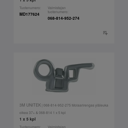
Tuotenumero:
Valmistajan
tuotenumero:
MD177624
068-814-952-274
3M UNITEK
| 068-814-952-275 Molaarirengas yläleuka
oikea 37+ & 068-814 1 x 5 kpl
1 x 5 kpl
Tuotenumero:
Valmistajan