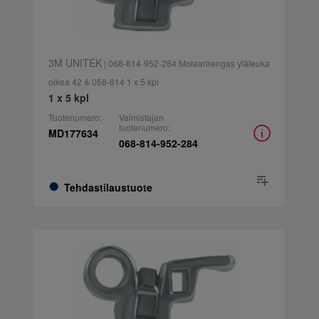
3M UNITEK
| 068-814-952-284 Molaarirengas yläleuka
oikea 42 & 068-814 1 x 5 kpl
1 x 5 kpl
Tuotenumero:
Valmistajan
tuotenumero:
MD177634
068-814-952-284
Tehdastilaustuote