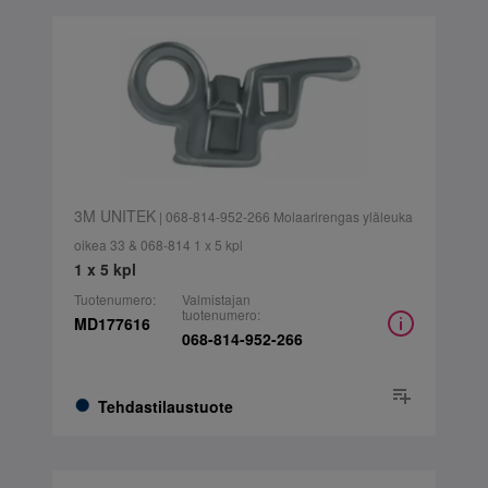
3M UNITEK
| 068-814-952-266 Molaarirengas yläleuka
oikea 33 & 068-814 1 x 5 kpl
1 x 5 kpl
Tuotenumero:
Valmistajan
tuotenumero:
MD177616
068-814-952-266
Tehdastilaustuote