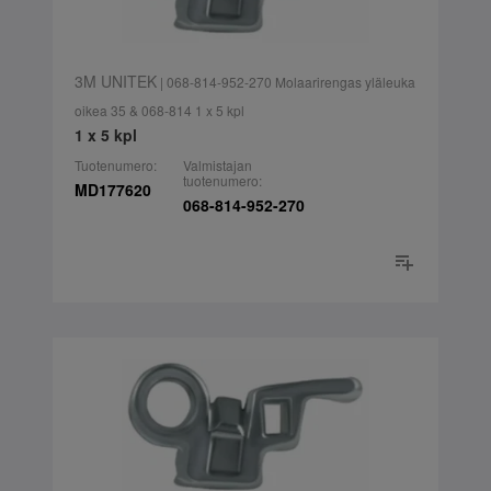
3M UNITEK
| 068-814-952-270 Molaarirengas yläleuka
oikea 35 & 068-814 1 x 5 kpl
1 x 5 kpl
Tuotenumero:
Valmistajan
tuotenumero:
MD177620
068-814-952-270