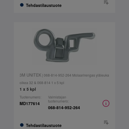
Tehdastilaustuote
3M UNITEK
| 068-814-952-264 Molaarirengas yläleuka
oikea 32 & 068-814 1 x 5 kpl
1 x 5 kpl
Tuotenumero:
Valmistajan
tuotenumero:
MD177614
068-814-952-264
Tehdastilaustuote