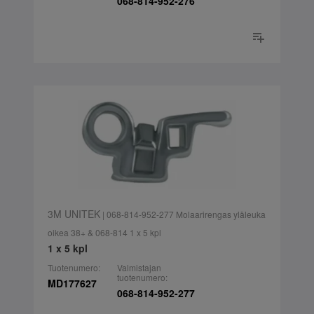
068-814-952-276
3M UNITEK
| 068-814-952-277 Molaarirengas yläleuka
oikea 38+ & 068-814 1 x 5 kpl
1 x 5 kpl
Tuotenumero:
Valmistajan
tuotenumero:
MD177627
068-814-952-277