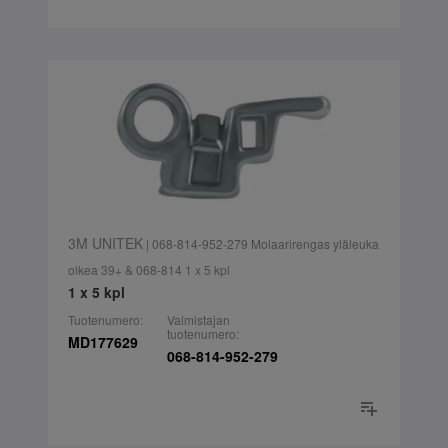
3M UNITEK
| 068-814-952-279 Molaarirengas yläleuka
oikea 39+ & 068-814 1 x 5 kpl
1 x 5 kpl
Tuotenumero:
Valmistajan
tuotenumero:
MD177629
068-814-952-279