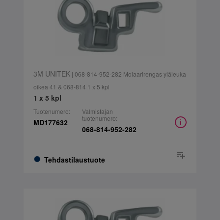
3M UNITEK
| 068-814-952-282 Molaarirengas yläleuka
oikea 41 & 068-814 1 x 5 kpl
1 x 5 kpl
Tuotenumero:
Valmistajan
tuotenumero:
MD177632
068-814-952-282
Tehdastilaustuote