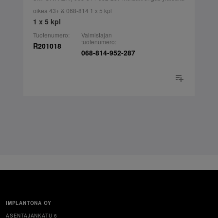
oikea 43+ & 068-814 1 x 5 kpl
1 x 5 kpl
Tuotenumero:
Valmistajan
tuotenumero:
R201018
068-814-952-287
IMPLANTONA OY
ASENTAJANKATU 6