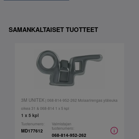
SAMANKALTAISET TUOTTEET
3M UNITEK
| 068-814-952-262 Molaarirengas yläleuka
oikea 31 & 068-814 1 x 5 kpl
1 x 5 kpl
Tuotenumero:
Valmistajan
tuotenumero:
MD177612
068-814-952-262