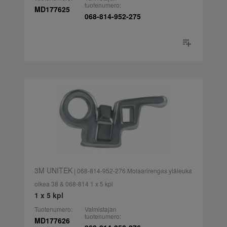
tuotenumero:
MD177625
068-814-952-275
3M UNITEK
| 068-814-952-276 Molaarirengas yläleuka
oikea 38 & 068-814 1 x 5 kpl
1 x 5 kpl
Tuotenumero:
Valmistajan
tuotenumero:
MD177626