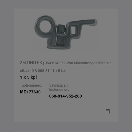
3M UNITEK
| 068-814-952-280 Molaarirengas yläleuka
oikea 40 & 068-814 1 x 5 kpl
1 x 5 kpl
Tuotenumero:
Valmistajan
tuotenumero:
MD177630
068-814-952-280