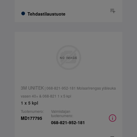
Tehdastilaustuote
3M UNITEK
| 068-821-952-181 Molaarirengas yläleuka
vasen 40+ & 068-821 1 x 5 kpl
1 x 5 kpl
Tuotenumero:
Valmistajan
tuotenumero:
MD177795
068-821-952-181