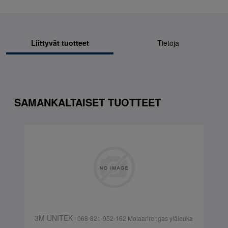
Liittyvät tuotteet
Tietoja
SAMANKALTAISET TUOTTEET
3M UNITEK
| 068-821-952-162 Molaarirengas yläleuka