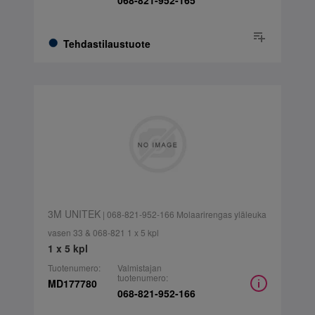
068-821-952-165
Tehdastilaustuote
3M UNITEK
| 068-821-952-166 Molaarirengas yläleuka
vasen 33 & 068-821 1 x 5 kpl
1 x 5 kpl
Tuotenumero:
Valmistajan
tuotenumero:
MD177780
068-821-952-166