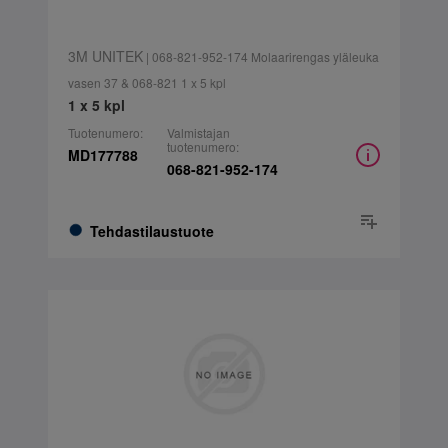
3M UNITEK
| 068-821-952-174 Molaarirengas yläleuka
vasen 37 & 068-821 1 x 5 kpl
1 x 5 kpl
Tuotenumero:
Valmistajan
tuotenumero:
MD177788
068-821-952-174
Tehdastilaustuote