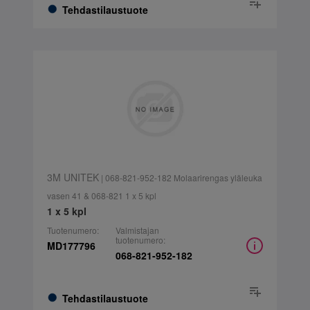
Tehdastilaustuote
3M UNITEK
| 068-821-952-182 Molaarirengas yläleuka
vasen 41 & 068-821 1 x 5 kpl
1 x 5 kpl
Tuotenumero:
Valmistajan
tuotenumero:
MD177796
068-821-952-182
Tehdastilaustuote