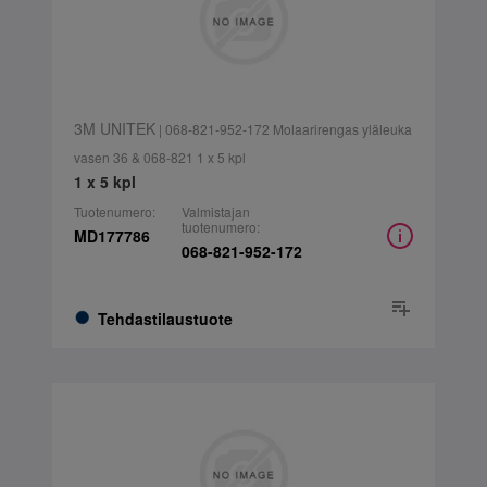
3M UNITEK
| 068-821-952-172 Molaarirengas yläleuka
vasen 36 & 068-821 1 x 5 kpl
1 x 5 kpl
Tuotenumero:
Valmistajan
tuotenumero:
MD177786
068-821-952-172
Tehdastilaustuote