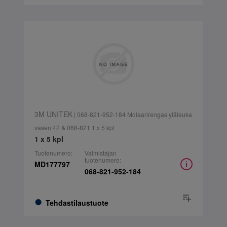
3M UNITEK
| 068-821-952-184 Molaarirengas yläleuka
vasen 42 & 068-821 1 x 5 kpl
1 x 5 kpl
Tuotenumero:
Valmistajan
tuotenumero:
MD177797
068-821-952-184
Tehdastilaustuote