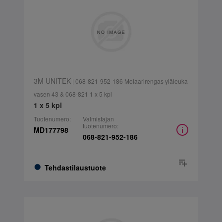
3M UNITEK
| 068-821-952-186 Molaarirengas yläleuka
vasen 43 & 068-821 1 x 5 kpl
1 x 5 kpl
Tuotenumero:
Valmistajan
tuotenumero:
MD177798
068-821-952-186
Tehdastilaustuote