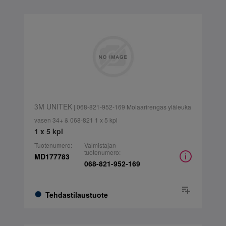
3M UNITEK
| 068-821-952-169 Molaarirengas yläleuka
vasen 34+ & 068-821 1 x 5 kpl
1 x 5 kpl
Tuotenumero:
Valmistajan
tuotenumero:
MD177783
068-821-952-169
Tehdastilaustuote