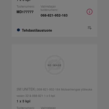
Tuotenumero:
Valmistajan
tuotenumero:
MD177777
068-821-952-163
Tehdastilaustuote
3M UNITEK
| 068-821-952-164 Molaarirengas yläleuka
vasen 32 & 068-821 1 x 5 kpl
1 x 5 kpl
Tuotenumero:
Valmistajan