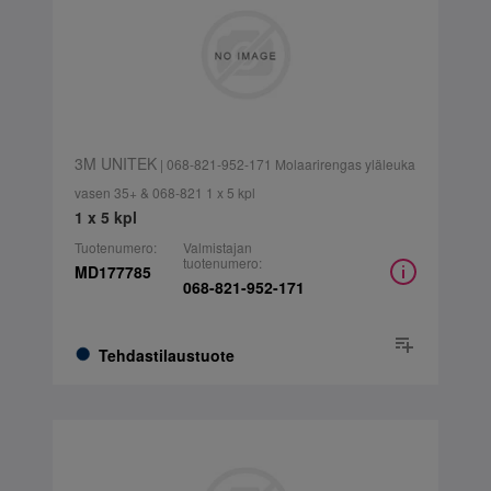
3M UNITEK
| 068-821-952-171 Molaarirengas yläleuka
vasen 35+ & 068-821 1 x 5 kpl
1 x 5 kpl
Tuotenumero:
Valmistajan
tuotenumero:
MD177785
068-821-952-171
Tehdastilaustuote