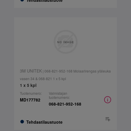
Tehdastilaustuote
3M UNITEK
| 068-821-952-168 Molaarirengas yläleuka
vasen 34 & 068-821 1 x 5 kpl
1 x 5 kpl
Tuotenumero:
Valmistajan
tuotenumero:
MD177782
068-821-952-168
Tehdastilaustuote