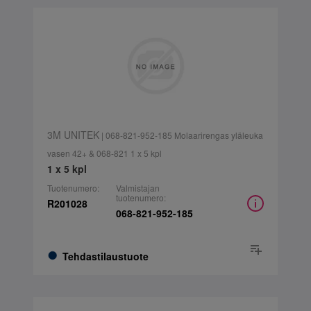
3M UNITEK
| 068-821-952-185 Molaarirengas yläleuka
vasen 42+ & 068-821 1 x 5 kpl
1 x 5 kpl
Tuotenumero:
Valmistajan
tuotenumero:
R201028
068-821-952-185
Tehdastilaustuote