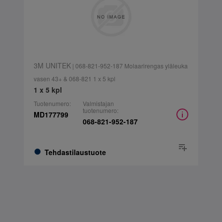
3M UNITEK
| 068-821-952-187 Molaarirengas yläleuka
vasen 43+ & 068-821 1 x 5 kpl
1 x 5 kpl
Tuotenumero:
Valmistajan
tuotenumero:
MD177799
068-821-952-187
Tehdastilaustuote