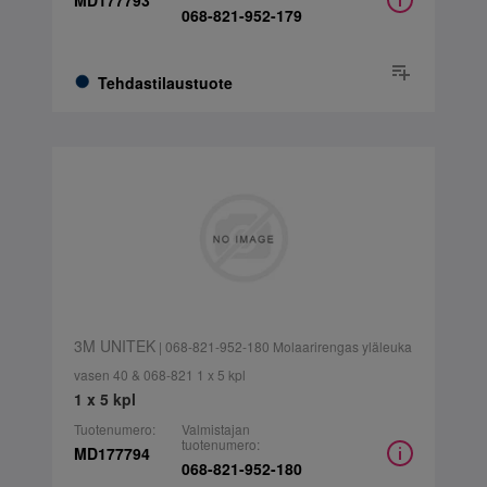
MD177793
068-821-952-179
Tehdastilaustuote
3M UNITEK
| 068-821-952-180 Molaarirengas yläleuka
vasen 40 & 068-821 1 x 5 kpl
1 x 5 kpl
Tuotenumero:
Valmistajan
tuotenumero:
MD177794
068-821-952-180