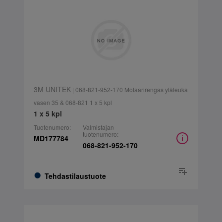
3M UNITEK
| 068-821-952-170 Molaarirengas yläleuka
vasen 35 & 068-821 1 x 5 kpl
1 x 5 kpl
Tuotenumero:
Valmistajan
tuotenumero:
MD177784
068-821-952-170
Tehdastilaustuote