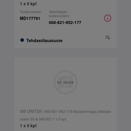
1 x 5 kpl
Tuotenumero:
Valmistajan
tuotenumero:
MD177791
068-821-952-177
Tehdastilaustuote
3M UNITEK
| 068-821-952-178 Molaarirengas yläleuka
vasen 39 & 068-821 1 x 5 kpl
1 x 5 kpl