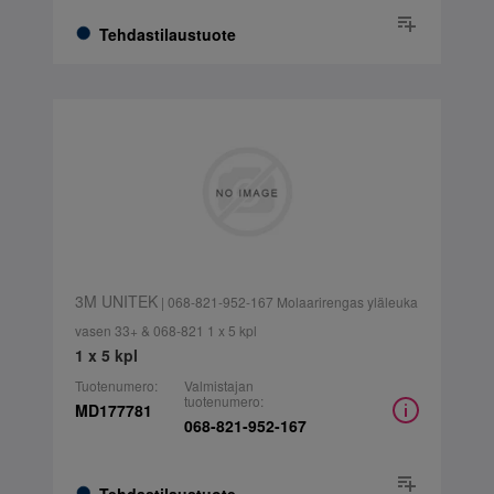
Tehdastilaustuote
3M UNITEK
| 068-821-952-167 Molaarirengas yläleuka
vasen 33+ & 068-821 1 x 5 kpl
1 x 5 kpl
Tuotenumero:
Valmistajan
tuotenumero:
MD177781
068-821-952-167