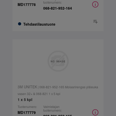
tuotenumero:
MD177778
068-821-952-164
Tehdastilaustuote
3M UNITEK
| 068-821-952-165 Molaarirengas yläleuka
vasen 32+ & 068-821 1 x 5 kpl
1 x 5 kpl
Tuotenumero:
Valmistajan
tuotenumero:
MD177779