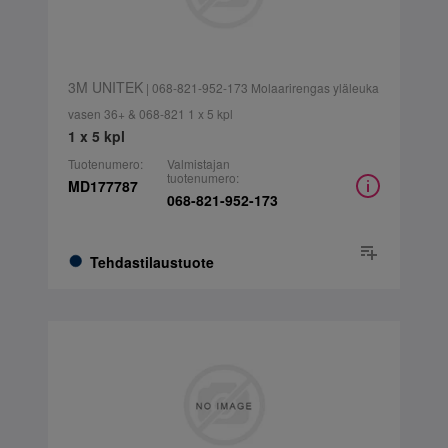
3M UNITEK
| 068-821-952-173 Molaarirengas yläleuka
vasen 36+ & 068-821 1 x 5 kpl
1 x 5 kpl
Tuotenumero:
Valmistajan
tuotenumero:
MD177787
068-821-952-173
Tehdastilaustuote