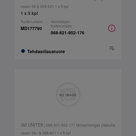
vasen 38 & 068-821 1 x 5 kpl
1 x 5 kpl
Tuotenumero:
Valmistajan
tuotenumero:
MD177790
068-821-952-176
Tehdastilaustuote
3M UNITEK
| 068-821-952-177 Molaarirengas yläleuka
vasen 38+ & 068-821 1 x 5 kpl