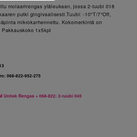
ltu molaarirengas yläleukaan, jossa 2-tuubi 018
kaaren putki gingivaalisesti.Tuubi: -10°T/7°Off,
äpinta mikrokarhennettu. Kokomerkintä on
ä. Pakkauskoko 1x5kpl
7
13
ro:
068-822-952-275
M Unitek Rengas + 068-822: 2-tuubi 045