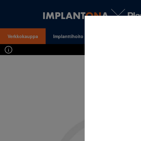
Verkkokauppa
Implanttihoito
Oikomishoito
VALIKKO
Kirj