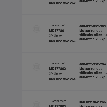
068-822 1 x 5 kpl
068-822-952-262
Tuotenumero:
068-822-952-263
MD177801
Molaarirengas
yläleuka oikea 3
3M Unitek
068-822 1 x 5 kpl
068-822-952-263
Tuotenumero:
068-822-952-264
MD177802
Molaarirengas
yläleuka oikea 3
3M Unitek
068-822 1 x 5 kpl
068-822-952-264
Tuotenumero:
068-822-952-265
MD177803
Molaarirengas