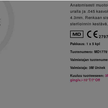
Anatomisesti muotoi
uralla ja .045 kasvo
4.3mm. Renkaan sis
steriloinnin kestäv
279
Pakkaus:
1 x 5 kpl
Tuotenumero:
MD1778
Valmistajan tuotenume
Valmistaja:
3M Unitek
Kuuluu tuotteeseen:
3
gingiv./-10°T/7°Off