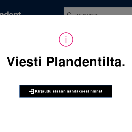
Koulutukset ja tapahtumat
Ajankohtaista
Yritykse
audu sisään nähdäksesi hinnat. Tarvitsetko tunnukset verkkokauppaan? 
Viesti Plandentilta.
Sijainti:
Tarvikkeet
/
Oikom
068-822-952-275 Molaarire
3M UNITEK
Kirjaudu sisään nähdäksesi hinnat
068-822-9
yläleuka o
kpl