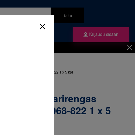
Haku
Kirjaudu sisään
mme
Tilaa ne
inen
/
Renkaat
/
ngas yläleuka oikea 37+ & 068-822 1 x 5 kpl
52-275 Molaarirengas
ikea 37+ & 068-822 1 x 5