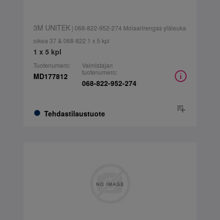
3M UNITEK
| 068-822-952-274 Molaarirengas yläleuka
oikea 37 & 068-822 1 x 5 kpl
1 x 5 kpl
Tuotenumero:
Valmistajan
tuotenumero:
MD177812
068-822-952-274
Tehdastilaustuote