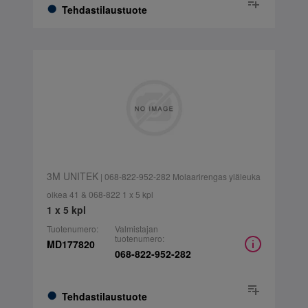
Tehdastilaustuote
3M UNITEK
| 068-822-952-282 Molaarirengas yläleuka
oikea 41 & 068-822 1 x 5 kpl
1 x 5 kpl
Tuotenumero:
Valmistajan
tuotenumero:
MD177820
068-822-952-282
Tehdastilaustuote