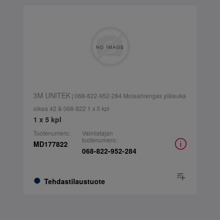
3M UNITEK
| 068-822-952-284 Molaarirengas yläleuka
oikea 42 & 068-822 1 x 5 kpl
1 x 5 kpl
Tuotenumero:
Valmistajan
tuotenumero:
MD177822
068-822-952-284
Tehdastilaustuote