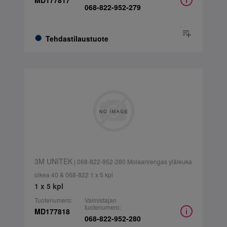
MD177817
068-822-952-279
Tehdastilaustuote
3M UNITEK
| 068-822-952-280 Molaarirengas yläleuka
oikea 40 & 068-822 1 x 5 kpl
1 x 5 kpl
Tuotenumero:
Valmistajan
tuotenumero:
MD177818
068-822-952-280