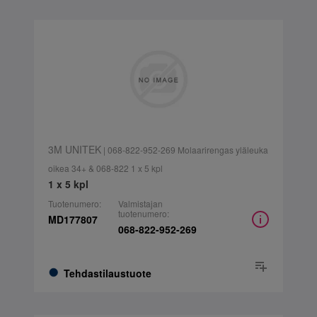
3M UNITEK
| 068-822-952-269 Molaarirengas yläleuka
oikea 34+ & 068-822 1 x 5 kpl
1 x 5 kpl
Tuotenumero:
Valmistajan
tuotenumero:
MD177807
068-822-952-269
Tehdastilaustuote