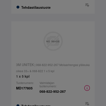
Tehdastilaustuote
3M UNITEK
| 068-822-952-267 Molaarirengas yläleuka
oikea 33+ & 068-822 1 x 5 kpl
1 x 5 kpl
Tuotenumero:
Valmistajan
tuotenumero:
MD177805
068-822-952-267