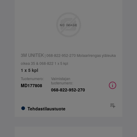
3M UNITEK
| 068-822-952-270 Molaarirengas yläleuka
oikea 35 & 068-822 1 x 5 kpl
1 x 5 kpl
Tuotenumero:
Valmistajan
tuotenumero:
MD177808
068-822-952-270
Tehdastilaustuote