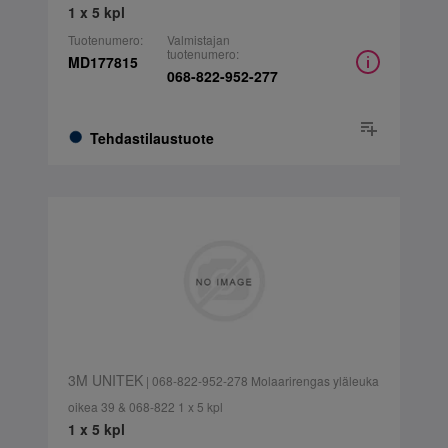
1 x 5 kpl
Tuotenumero:
Valmistajan
tuotenumero:
MD177815
068-822-952-277
Tehdastilaustuote
3M UNITEK
| 068-822-952-278 Molaarirengas yläleuka
oikea 39 & 068-822 1 x 5 kpl
1 x 5 kpl