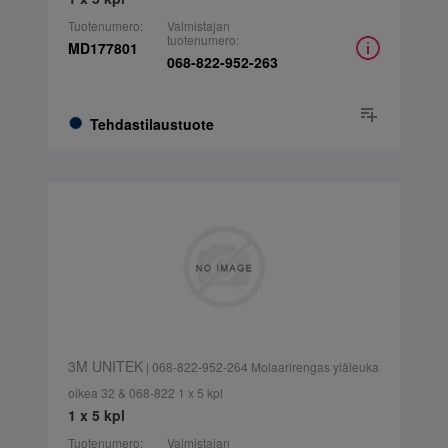
Tuotenumero:
Valmistajan
tuotenumero:
MD177801
068-822-952-263
Tehdastilaustuote
3M UNITEK
| 068-822-952-264 Molaarirengas yläleuka
oikea 32 & 068-822 1 x 5 kpl
1 x 5 kpl
Tuotenumero:
Valmistajan