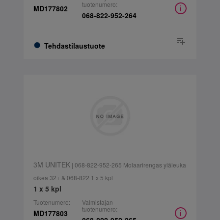
tuotenumero:
MD177802
068-822-952-264
Tehdastilaustuote
3M UNITEK
| 068-822-952-265 Molaarirengas yläleuka
oikea 32+ & 068-822 1 x 5 kpl
1 x 5 kpl
Tuotenumero:
Valmistajan
tuotenumero:
MD177803