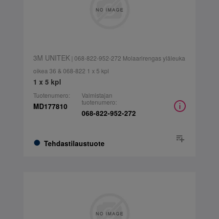
3M UNITEK
| 068-822-952-272 Molaarirengas yläleuka
oikea 36 & 068-822 1 x 5 kpl
1 x 5 kpl
Tuotenumero:
Valmistajan
tuotenumero:
MD177810
068-822-952-272
Tehdastilaustuote