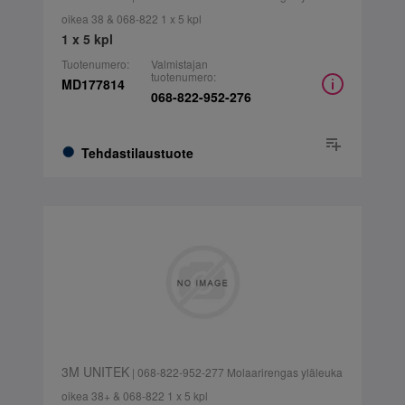
oikea 38 & 068-822 1 x 5 kpl
1 x 5 kpl
Tuotenumero:
Valmistajan
tuotenumero:
MD177814
068-822-952-276
Tehdastilaustuote
3M UNITEK
| 068-822-952-277 Molaarirengas yläleuka
oikea 38+ & 068-822 1 x 5 kpl