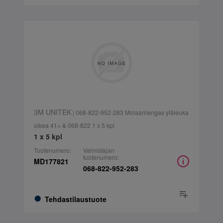
3M UNITEK
| 068-822-952-283 Molaarirengas yläleuka
oikea 41+ & 068-822 1 x 5 kpl
1 x 5 kpl
Tuotenumero:
Valmistajan
tuotenumero:
MD177821
068-822-952-283
Tehdastilaustuote