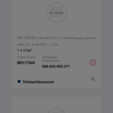
3M UNITEK
| 068-822-952-271 Molaarirengas yläleuka
oikea 35+ & 068-822 1 x 5 kpl
1 x 5 kpl
Tuotenumero:
Valmistajan
tuotenumero:
MD177809
068-822-952-271
Tehdastilaustuote