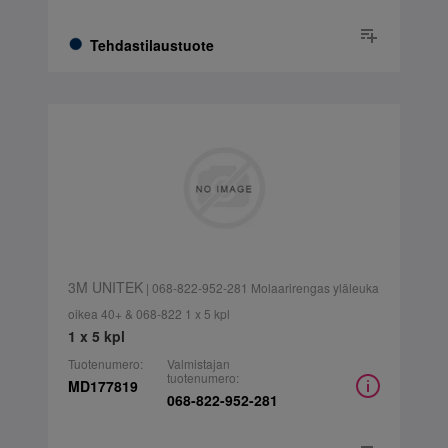
Tehdastilaustuote
3M UNITEK
| 068-822-952-281 Molaarirengas yläleuka
oikea 40+ & 068-822 1 x 5 kpl
1 x 5 kpl
Tuotenumero:
Valmistajan
tuotenumero:
MD177819
068-822-952-281