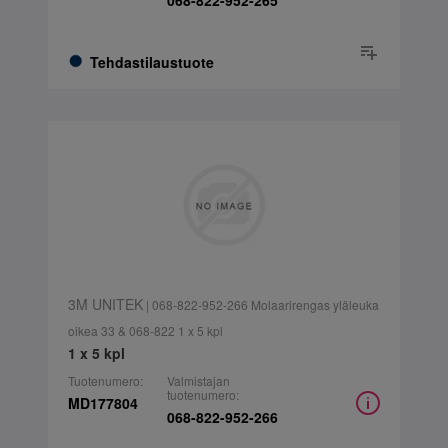
068-822-952-265
Tehdastilaustuote
3M UNITEK
| 068-822-952-266 Molaarirengas yläleuka
oikea 33 & 068-822 1 x 5 kpl
1 x 5 kpl
Tuotenumero:
Valmistajan
tuotenumero:
MD177804
068-822-952-266