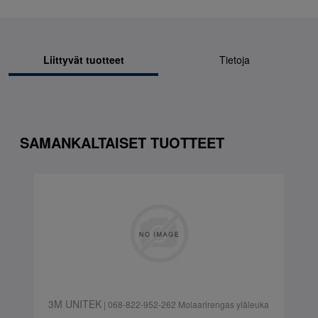
Liittyvät tuotteet
Tietoja
SAMANKALTAISET TUOTTEET
3M UNITEK
| 068-822-952-262 Molaarirengas yläleuka