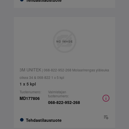
Tehdastilaustuote
3M UNITEK
| 068-822-952-268 Molaarirengas yläleuka
oikea 34 & 068-822 1 x 5 kpl
1 x 5 kpl
Tuotenumero:
Valmistajan
tuotenumero:
MD177806
068-822-952-268
Tehdastilaustuote