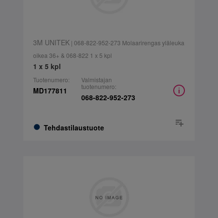
3M UNITEK
| 068-822-952-273 Molaarirengas yläleuka
oikea 36+ & 068-822 1 x 5 kpl
1 x 5 kpl
Tuotenumero:
Valmistajan
tuotenumero:
MD177811
068-822-952-273
Tehdastilaustuote