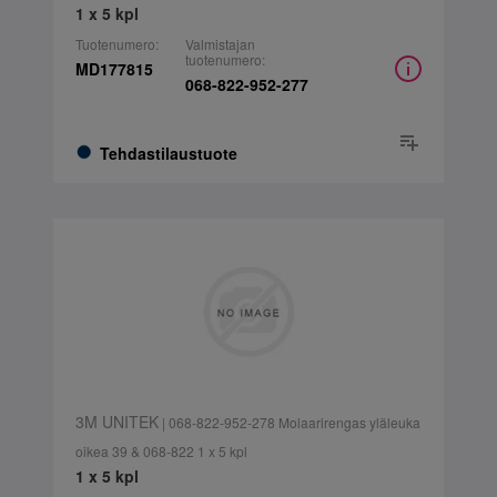
1 x 5 kpl
Tuotenumero:
Valmistajan
tuotenumero:
MD177815
068-822-952-277
Tehdastilaustuote
3M UNITEK
| 068-822-952-278 Molaarirengas yläleuka
oikea 39 & 068-822 1 x 5 kpl
1 x 5 kpl