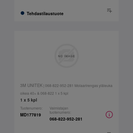
Tehdastilaustuote
3M UNITEK
| 068-822-952-281 Molaarirengas yläleuka
oikea 40+ & 068-822 1 x 5 kpl
1 x 5 kpl
Tuotenumero:
Valmistajan
tuotenumero:
MD177819
068-822-952-281