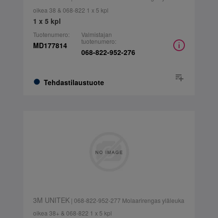
oikea 38 & 068-822 1 x 5 kpl
1 x 5 kpl
Tuotenumero:
Valmistajan
tuotenumero:
MD177814
068-822-952-276
Tehdastilaustuote
3M UNITEK
| 068-822-952-277 Molaarirengas yläleuka
oikea 38+ & 068-822 1 x 5 kpl