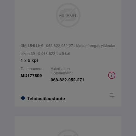
3M UNITEK
| 068-822-952-271 Molaarirengas yläleuka
oikea 35+ & 068-822 1 x 5 kpl
1 x 5 kpl
Tuotenumero:
Valmistajan
tuotenumero:
MD177809
068-822-952-271
Tehdastilaustuote