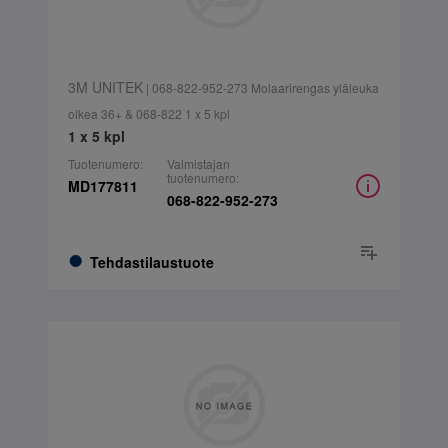
3M UNITEK
| 068-822-952-273 Molaarirengas yläleuka
oikea 36+ & 068-822 1 x 5 kpl
1 x 5 kpl
Tuotenumero:
Valmistajan
tuotenumero:
MD177811
068-822-952-273
Tehdastilaustuote