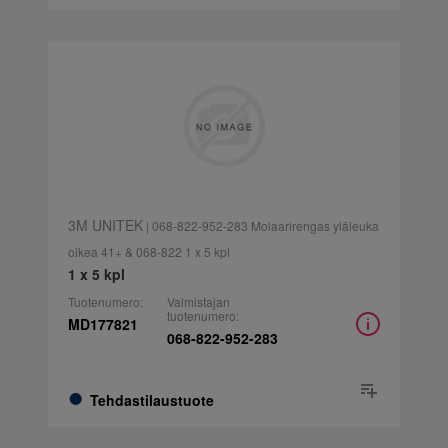
3M UNITEK
| 068-822-952-283 Molaarirengas yläleuka
oikea 41+ & 068-822 1 x 5 kpl
1 x 5 kpl
Tuotenumero:
Valmistajan
tuotenumero:
MD177821
068-822-952-283
Tehdastilaustuote