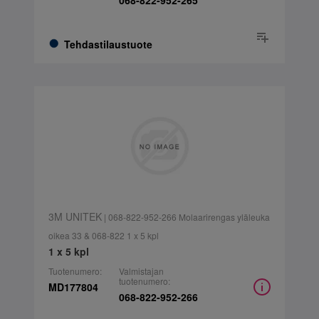
068-822-952-265
Tehdastilaustuote
3M UNITEK
| 068-822-952-266 Molaarirengas yläleuka
oikea 33 & 068-822 1 x 5 kpl
1 x 5 kpl
Tuotenumero:
Valmistajan
tuotenumero:
MD177804
068-822-952-266