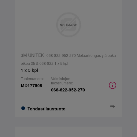
3M UNITEK
| 068-822-952-270 Molaarirengas yläleuka
oikea 35 & 068-822 1 x 5 kpl
1 x 5 kpl
Tuotenumero:
Valmistajan
tuotenumero:
MD177808
068-822-952-270
Tehdastilaustuote