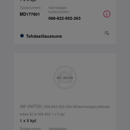
Tuotenumero:
Valmistajan
tuotenumero:
MD177801
068-822-952-263
Tehdastilaustuote
3M UNITEK
| 068-822-952-264 Molaarirengas yläleuka
oikea 32 & 068-822 1 x 5 kpl
1 x 5 kpl
Tuotenumero:
Valmistajan