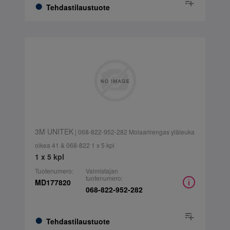
Tehdastilaustuote
3M UNITEK
| 068-822-952-282 Molaarirengas yläleuka
oikea 41 & 068-822 1 x 5 kpl
1 x 5 kpl
Tuotenumero:
Valmistajan
tuotenumero:
MD177820
068-822-952-282
Tehdastilaustuote