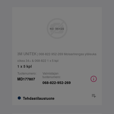
3M UNITEK
| 068-822-952-269 Molaarirengas yläleuka
oikea 34+ & 068-822 1 x 5 kpl
1 x 5 kpl
Tuotenumero:
Valmistajan
tuotenumero:
MD177807
068-822-952-269
Tehdastilaustuote