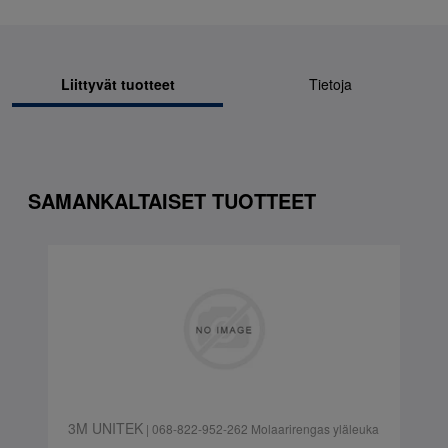
Liittyvät tuotteet
Tietoja
SAMANKALTAISET TUOTTEET
3M UNITEK
| 068-822-952-262 Molaarirengas yläleuka