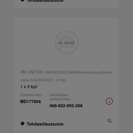
Tehdastilaustuote
3M UNITEK
| 068-822-952-268 Molaarirengas yläleuka
oikea 34 & 068-822 1 x 5 kpl
1 x 5 kpl
Tuotenumero:
Valmistajan
tuotenumero:
MD177806
068-822-952-268
Tehdastilaustuote