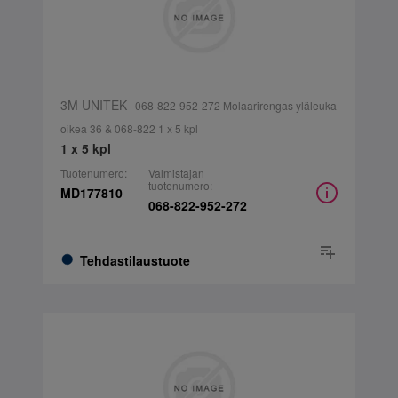
3M UNITEK
| 068-822-952-272 Molaarirengas yläleuka
oikea 36 & 068-822 1 x 5 kpl
1 x 5 kpl
Tuotenumero:
Valmistajan
tuotenumero:
MD177810
068-822-952-272
Tehdastilaustuote