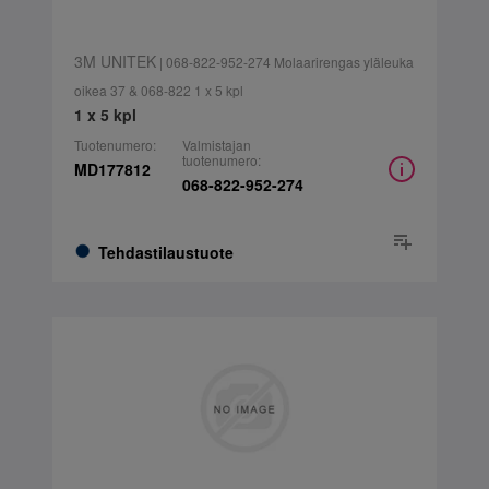
3M UNITEK
| 068-822-952-274 Molaarirengas yläleuka
oikea 37 & 068-822 1 x 5 kpl
1 x 5 kpl
Tuotenumero:
Valmistajan
tuotenumero:
MD177812
068-822-952-274
Tehdastilaustuote