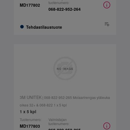
tuotenumero:
MD177802
068-822-952-264
Tehdastilaustuote
3M UNITEK
| 068-822-952-265 Molaarirengas yläleuka
oikea 32+ & 068-822 1 x 5 kpl
1 x 5 kpl
Tuotenumero:
Valmistajan
tuotenumero:
MD177803