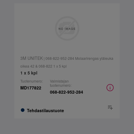
3M UNITEK
| 068-822-952-284 Molaarirengas yläleuka
oikea 42 & 068-822 1 x 5 kpl
1 x 5 kpl
Tuotenumero:
Valmistajan
tuotenumero:
MD177822
068-822-952-284
Tehdastilaustuote