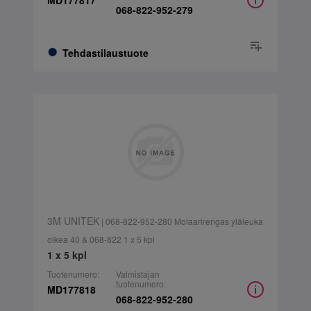
MD177817
068-822-952-279
Tehdastilaustuote
3M UNITEK
| 068-822-952-280 Molaarirengas yläleuka
oikea 40 & 068-822 1 x 5 kpl
1 x 5 kpl
Tuotenumero:
Valmistajan
tuotenumero:
MD177818
068-822-952-280