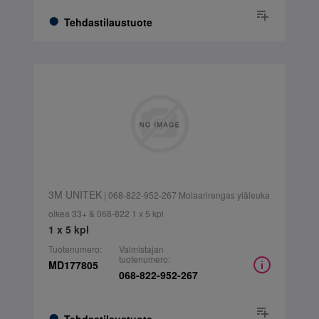
Tehdastilaustuote
3M UNITEK
| 068-822-952-267 Molaarirengas yläleuka
oikea 33+ & 068-822 1 x 5 kpl
1 x 5 kpl
Tuotenumero:
Valmistajan
tuotenumero:
MD177805
068-822-952-267