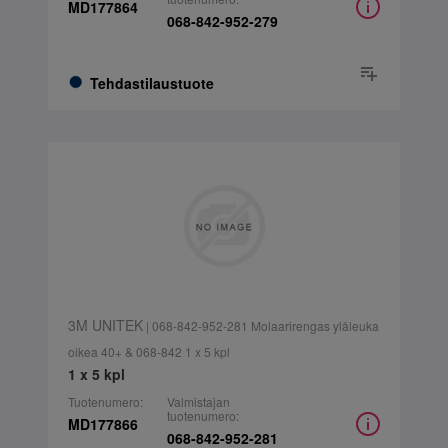
MD177864
068-842-952-279
Tehdastilaustuote
3M UNITEK
| 068-842-952-281 Molaarirengas yläleuka
oikea 40+ & 068-842 1 x 5 kpl
1 x 5 kpl
Tuotenumero:
Valmistajan
tuotenumero:
MD177866
068-842-952-281