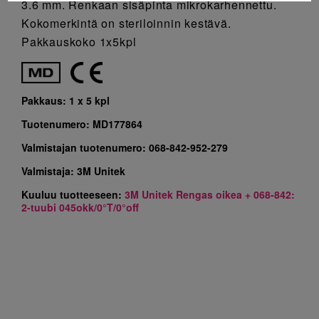
3.6 mm. Renkaan sisäpinta mikrokarhennettu.
Kokomerkintä on steriloinnin kestävä.
Pakkauskoko 1x5kpl
Pakkaus:
1 x 5 kpl
Tuotenumero:
MD177864
Valmistajan tuotenumero:
068-842-952-279
Valmistaja:
3M Unitek
Kuuluu tuotteeseen:
3M Unitek Rengas oikea + 068-842:
2-tuubi 045okk/0°T/0°off