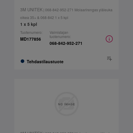
3M UNITEK
| 068-842-952-271 Molaarirengas yläleuka
oikea 35+ & 068-842 1 x 5 kpl
1 x 5 kpl
Tuotenumero:
Valmistajan
tuotenumero:
MD177856
068-842-952-271
Tehdastilaustuote