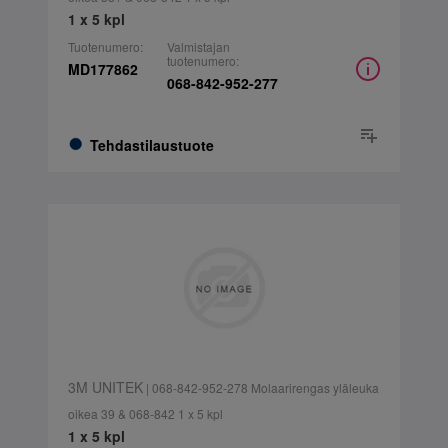
1 x 5 kpl
Tuotenumero:
Valmistajan
tuotenumero:
MD177862
068-842-952-277
Tehdastilaustuote
3M UNITEK
| 068-842-952-278 Molaarirengas yläleuka
oikea 39 & 068-842 1 x 5 kpl
1 x 5 kpl