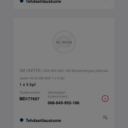
Tehdastilaustuote
3M UNITEK
| 068-845-952-186 Molaarirengas yläleuka
vasen 43 & 068-845 1 x 5 kpl
1 x 5 kpl
Tuotenumero:
Valmistajan
tuotenumero:
MD177657
068-845-952-186
Tehdastilaustuote