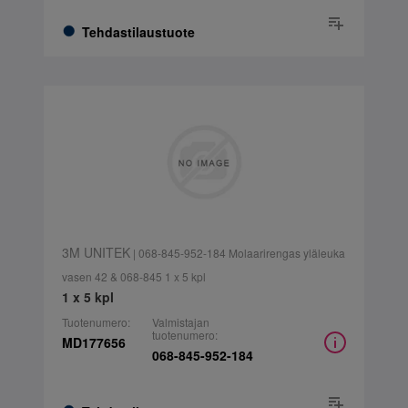
Tehdastilaustuote
3M UNITEK
| 068-845-952-184 Molaarirengas yläleuka
vasen 42 & 068-845 1 x 5 kpl
1 x 5 kpl
Tuotenumero:
Valmistajan
tuotenumero:
MD177656
068-845-952-184