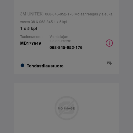
3M UNITEK
| 068-845-952-176 Molaarirengas yläleuka
vasen 38 & 068-845 1 x 5 kpl
1 x 5 kpl
Tuotenumero:
Valmistajan
tuotenumero:
MD177649
068-845-952-176
Tehdastilaustuote