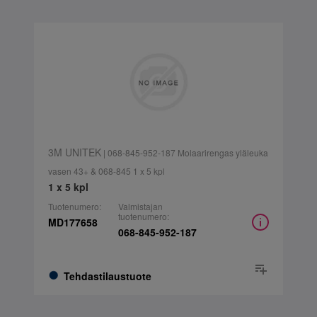
3M UNITEK
| 068-845-952-187 Molaarirengas yläleuka
vasen 43+ & 068-845 1 x 5 kpl
1 x 5 kpl
Tuotenumero:
Valmistajan
tuotenumero:
MD177658
068-845-952-187
Tehdastilaustuote