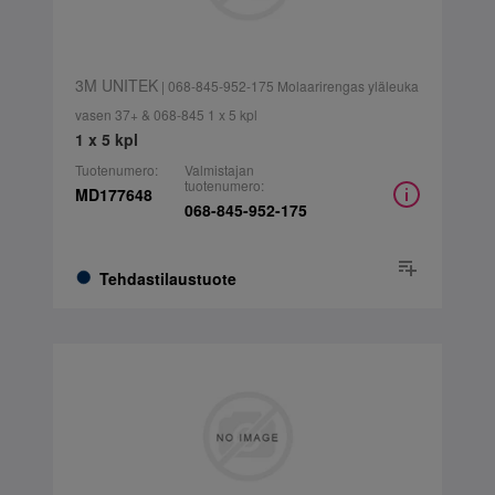
3M UNITEK
| 068-845-952-175 Molaarirengas yläleuka
vasen 37+ & 068-845 1 x 5 kpl
1 x 5 kpl
Tuotenumero:
Valmistajan
tuotenumero:
MD177648
068-845-952-175
Tehdastilaustuote