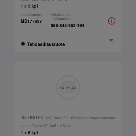
1 x 5 kpl
Tuotenumero:
Valmistajan
tuotenumero:
MD177637
068-845-952-164
Tehdastilaustuote
3M UNITEK
| 068-845-952-165 Molaarirengas yläleuka
vasen 32+ & 068-845 1 x 5 kpl
1 x 5 kpl