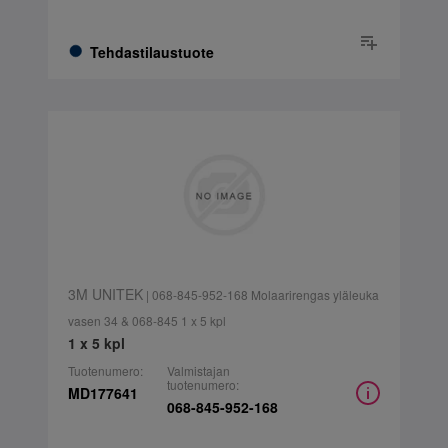
Tehdastilaustuote
3M UNITEK
| 068-845-952-168 Molaarirengas yläleuka
vasen 34 & 068-845 1 x 5 kpl
1 x 5 kpl
Tuotenumero:
Valmistajan
tuotenumero:
MD177641
068-845-952-168