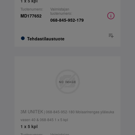
1 x 5 kpl
Tuotenumero:
Valmistajan
tuotenumero:
MD177652
068-845-952-179
Tehdastilaustuote
3M UNITEK
| 068-845-952-180 Molaarirengas yläleuka
vasen 40 & 068-845 1 x 5 kpl
1 x 5 kpl
Tuotenumero:
Valmistajan