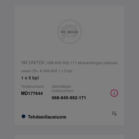
3M UNITEK
| 068-845-952-171 Molaarirengas yläleuka
vasen 35+ & 068-845 1 x 5 kpl
1 x 5 kpl
Tuotenumero:
Valmistajan
tuotenumero:
MD177644
068-845-952-171
Tehdastilaustuote