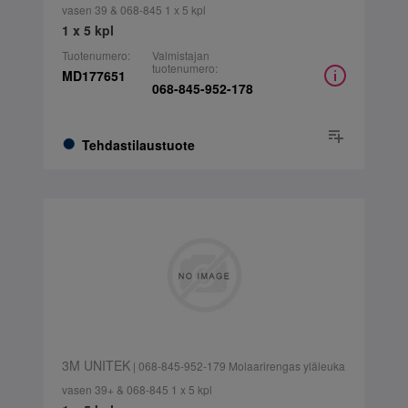
vasen 39 & 068-845 1 x 5 kpl
1 x 5 kpl
Tuotenumero:
Valmistajan
tuotenumero:
MD177651
068-845-952-178
Tehdastilaustuote
3M UNITEK
| 068-845-952-179 Molaarirengas yläleuka
vasen 39+ & 068-845 1 x 5 kpl