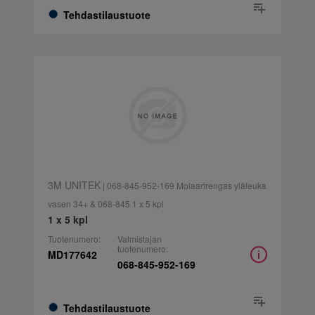
Tehdastilaustuote
3M UNITEK
| 068-845-952-169 Molaarirengas yläleuka
vasen 34+ & 068-845 1 x 5 kpl
1 x 5 kpl
Tuotenumero:
Valmistajan
tuotenumero:
MD177642
068-845-952-169
Tehdastilaustuote