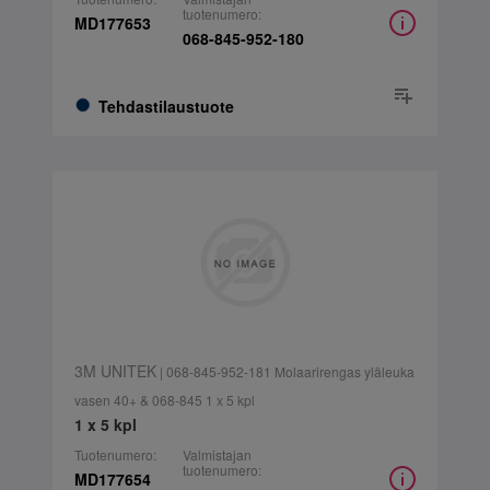
tuotenumero:
MD177653
068-845-952-180
Tehdastilaustuote
3M UNITEK
| 068-845-952-181 Molaarirengas yläleuka
vasen 40+ & 068-845 1 x 5 kpl
1 x 5 kpl
Tuotenumero:
Valmistajan
tuotenumero:
MD177654