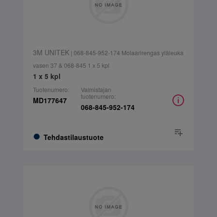
3M UNITEK
| 068-845-952-174 Molaarirengas yläleuka
vasen 37 & 068-845 1 x 5 kpl
1 x 5 kpl
Tuotenumero:
Valmistajan
tuotenumero:
MD177647
068-845-952-174
Tehdastilaustuote