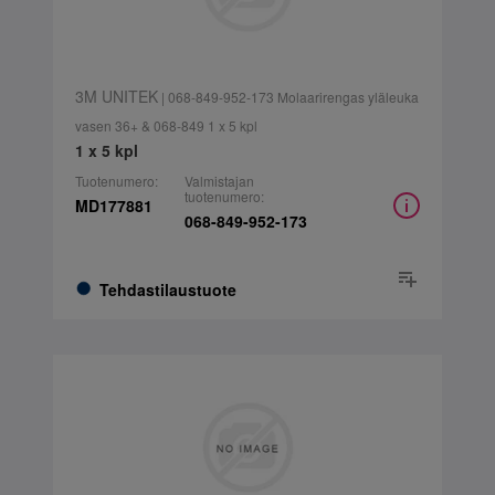
3M UNITEK
| 068-849-952-173 Molaarirengas yläleuka
vasen 36+ & 068-849 1 x 5 kpl
1 x 5 kpl
Tuotenumero:
Valmistajan
tuotenumero:
MD177881
068-849-952-173
Tehdastilaustuote