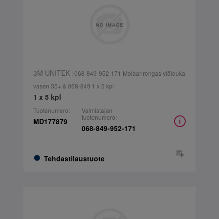
3M UNITEK
| 068-849-952-171 Molaarirengas yläleuka
vasen 35+ & 068-849 1 x 5 kpl
1 x 5 kpl
Tuotenumero:
Valmistajan
tuotenumero:
MD177879
068-849-952-171
Tehdastilaustuote