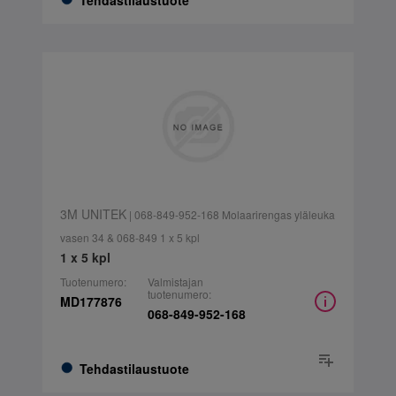
Tehdastilaustuote
3M UNITEK
| 068-849-952-168 Molaarirengas yläleuka
vasen 34 & 068-849 1 x 5 kpl
1 x 5 kpl
Tuotenumero:
Valmistajan
tuotenumero:
MD177876
068-849-952-168
Tehdastilaustuote