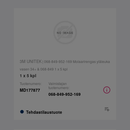
3M UNITEK
| 068-849-952-169 Molaarirengas yläleuka
vasen 34+ & 068-849 1 x 5 kpl
1 x 5 kpl
Tuotenumero:
Valmistajan
tuotenumero:
MD177877
068-849-952-169
Tehdastilaustuote