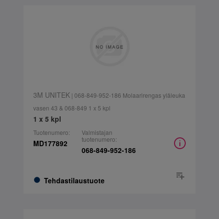
3M UNITEK
| 068-849-952-186 Molaarirengas yläleuka
vasen 43 & 068-849 1 x 5 kpl
1 x 5 kpl
Tuotenumero:
Valmistajan
tuotenumero:
MD177892
068-849-952-186
Tehdastilaustuote