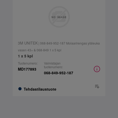
3M UNITEK
| 068-849-952-187 Molaarirengas yläleuka
vasen 43+ & 068-849 1 x 5 kpl
1 x 5 kpl
Tuotenumero:
Valmistajan
tuotenumero:
MD177893
068-849-952-187
Tehdastilaustuote