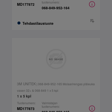
tuotenumero:
MD177872
068-849-952-164
Tehdastilaustuote
3M UNITEK
| 068-849-952-165 Molaarirengas yläleuka
vasen 32+ & 068-849 1 x 5 kpl
1 x 5 kpl
Tuotenumero:
Valmistajan
tuotenumero:
MD177873