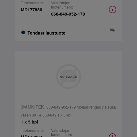
Tuotenumero:
Valmistajan
tuotenumero:
MD177886
068-849-952-178
Tehdastilaustuote
3M UNITEK
| 068-849-952-179 Molaarirengas yläleuka
vasen 39+ & 068-849 1 x 5 kpl
1 x 5 kpl
Tuotenumero:
Valmistajan
tuotenumero: