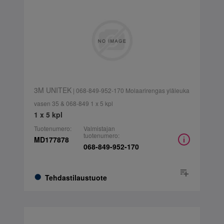
3M UNITEK
| 068-849-952-170 Molaarirengas yläleuka
vasen 35 & 068-849 1 x 5 kpl
1 x 5 kpl
Tuotenumero:
Valmistajan
tuotenumero:
MD177878
068-849-952-170
Tehdastilaustuote