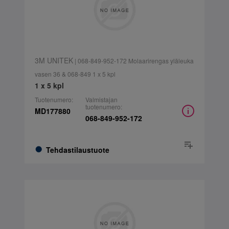
3M UNITEK
| 068-849-952-172 Molaarirengas yläleuka
vasen 36 & 068-849 1 x 5 kpl
1 x 5 kpl
Tuotenumero:
Valmistajan
tuotenumero:
MD177880
068-849-952-172
Tehdastilaustuote