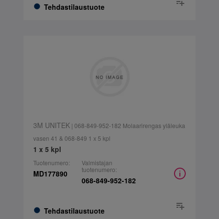
Tehdastilaustuote
3M UNITEK
| 068-849-952-182 Molaarirengas yläleuka
vasen 41 & 068-849 1 x 5 kpl
1 x 5 kpl
Tuotenumero:
Valmistajan
tuotenumero:
MD177890
068-849-952-182
Tehdastilaustuote