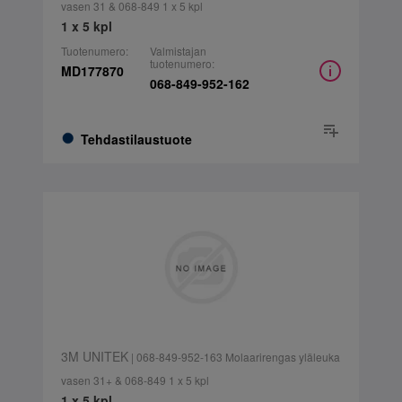
vasen 31 & 068-849 1 x 5 kpl
1 x 5 kpl
Tuotenumero:
Valmistajan
tuotenumero:
MD177870
068-849-952-162
Tehdastilaustuote
3M UNITEK
| 068-849-952-163 Molaarirengas yläleuka
vasen 31+ & 068-849 1 x 5 kpl
1 x 5 kpl