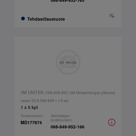
068-849-952-165
Tehdastilaustuote
3M UNITEK
| 068-849-952-166 Molaarirengas yläleuka
vasen 33 & 068-849 1 x 5 kpl
1 x 5 kpl
Tuotenumero:
Valmistajan
tuotenumero:
MD177874
068-849-952-166