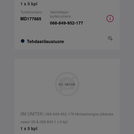
1 x 5 kpl
Tuotenumero:
Valmistajan
tuotenumero:
MD177885
068-849-952-177
Tehdastilaustuote
3M UNITEK
| 068-849-952-178 Molaarirengas yläleuka
vasen 39 & 068-849 1 x 5 kpl
1 x 5 kpl