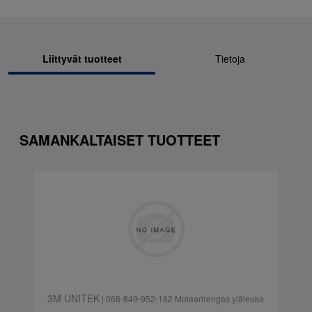
Liittyvät tuotteet
Tietoja
SAMANKALTAISET TUOTTEET
3M UNITEK
| 068-849-952-162 Molaarirengas yläleuka