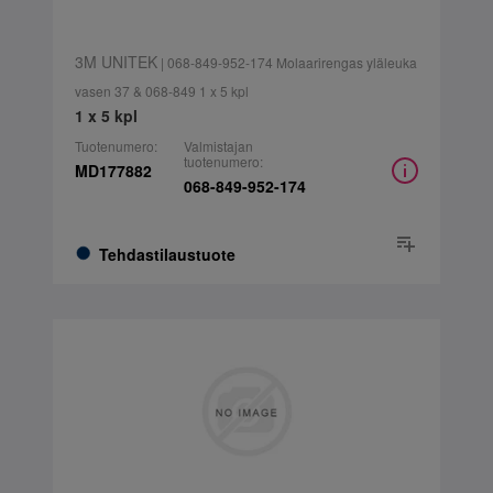
3M UNITEK
| 068-849-952-174 Molaarirengas yläleuka
vasen 37 & 068-849 1 x 5 kpl
1 x 5 kpl
Tuotenumero:
Valmistajan
tuotenumero:
MD177882
068-849-952-174
Tehdastilaustuote