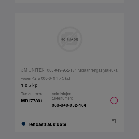
3M UNITEK
| 068-849-952-184 Molaarirengas yläleuka
vasen 42 & 068-849 1 x 5 kpl
1 x 5 kpl
Tuotenumero:
Valmistajan
tuotenumero:
MD177891
068-849-952-184
Tehdastilaustuote