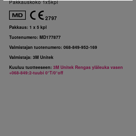
Pakkauskoko 1x5kpl
2797
Pakkaus:
1 x 5 kpl
Tuotenumero:
MD177877
Valmistajan tuotenumero:
068-849-952-169
Valmistaja:
3M Unitek
Kuuluu tuotteeseen:
3M Unitek Rengas yläleuka vasen
+068-849:2-tuubi 0°T/0°off