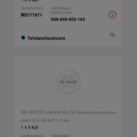
Tuotenumero:
Valmistajan
tuotenumero:
MD177871
068-849-952-163
Tehdastilaustuote
3M UNITEK
| 068-849-952-164 Molaarirengas yläleuka
vasen 32 & 068-849 1 x 5 kpl
1 x 5 kpl
Tuotenumero:
Valmistajan