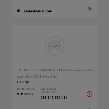
Tehdastilaustuote
3M UNITEK
| 068-849-952-181 Molaarirengas yläleuka
vasen 40+ & 068-849 1 x 5 kpl
1 x 5 kpl
Tuotenumero:
Valmistajan
tuotenumero:
MD177889
068-849-952-181