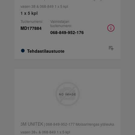
vasen 38 & 068-849 1 x 5 kpl
1 x 5 kpl
Tuotenumero:
Valmistajan
tuotenumero:
MD177884
068-849-952-176
Tehdastilaustuote
3M UNITEK
| 068-849-952-177 Molaarirengas yläleuka
vasen 38+ & 068-849 1 x 5 kpl