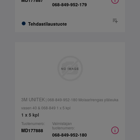
MD177887
068-849-952-179
Tehdastilaustuote
3M UNITEK
| 068-849-952-180 Molaarirengas yläleuka
vasen 40 & 068-849 1 x 5 kpl
1 x 5 kpl
Tuotenumero:
Valmistajan
tuotenumero:
MD177888
068-849-952-180