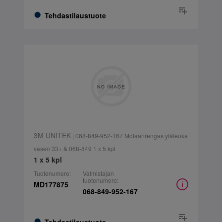
Tehdastilaustuote
3M UNITEK
| 068-849-952-167 Molaarirengas yläleuka
vasen 33+ & 068-849 1 x 5 kpl
1 x 5 kpl
Tuotenumero:
Valmistajan
tuotenumero:
MD177875
068-849-952-167