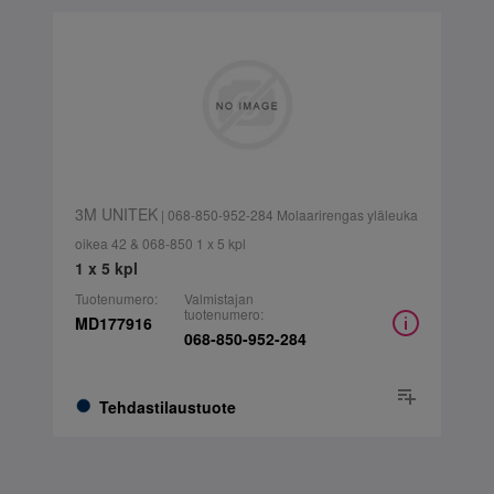
3M UNITEK
| 068-850-952-284 Molaarirengas yläleuka
oikea 42 & 068-850 1 x 5 kpl
1 x 5 kpl
Tuotenumero:
Valmistajan
tuotenumero:
MD177916
068-850-952-284
Tehdastilaustuote