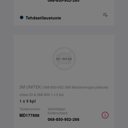
068-850-952-265
Tehdastilaustuote
3M UNITEK
| 068-850-952-266 Molaarirengas yläleuka
oikea 33 & 068-850 1 x 5 kpl
1 x 5 kpl
Tuotenumero:
Valmistajan
tuotenumero:
MD177898
068-850-952-266