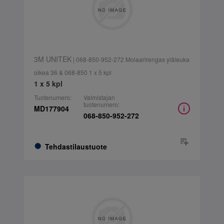
3M UNITEK
| 068-850-952-272 Molaarirengas yläleuka
oikea 36 & 068-850 1 x 5 kpl
1 x 5 kpl
Tuotenumero:
Valmistajan
tuotenumero:
MD177904
068-850-952-272
Tehdastilaustuote