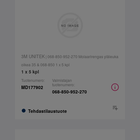
3M UNITEK
| 068-850-952-270 Molaarirengas yläleuka
oikea 35 & 068-850 1 x 5 kpl
1 x 5 kpl
Tuotenumero:
Valmistajan
tuotenumero:
MD177902
068-850-952-270
Tehdastilaustuote