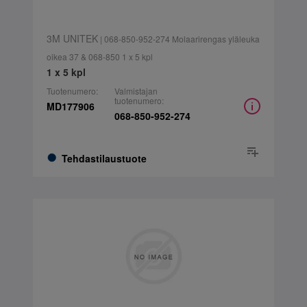
3M UNITEK
| 068-850-952-274 Molaarirengas yläleuka
oikea 37 & 068-850 1 x 5 kpl
1 x 5 kpl
Tuotenumero:
Valmistajan
tuotenumero:
MD177906
068-850-952-274
Tehdastilaustuote