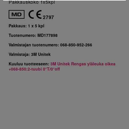
Pakkauskoko 1x5kpl
2797
Pakkaus:
1 x 5 kpl
Tuotenumero:
MD177898
Valmistajan tuotenumero:
068-850-952-266
Valmistaja:
3M Unitek
Kuuluu tuotteeseen:
3M Unitek Rengas yläleuka oikea
+068-850:2-tuubi 0°T/0°off