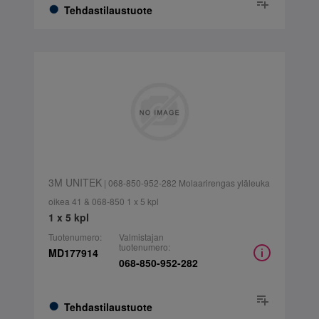
Tehdastilaustuote
3M UNITEK
| 068-850-952-282 Molaarirengas yläleuka
oikea 41 & 068-850 1 x 5 kpl
1 x 5 kpl
Tuotenumero:
Valmistajan
tuotenumero:
MD177914
068-850-952-282
Tehdastilaustuote