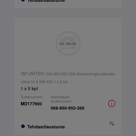
Tehdastilaustuote
3M UNITEK
| 068-850-952-268 Molaarirengas yläleuka
oikea 34 & 068-850 1 x 5 kpl
1 x 5 kpl
Tuotenumero:
Valmistajan
tuotenumero:
MD177900
068-850-952-268
Tehdastilaustuote