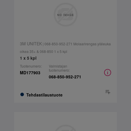
3M UNITEK
| 068-850-952-271 Molaarirengas yläleuka
oikea 35+ & 068-850 1 x 5 kpl
1 x 5 kpl
Tuotenumero:
Valmistajan
tuotenumero:
MD177903
068-850-952-271
Tehdastilaustuote