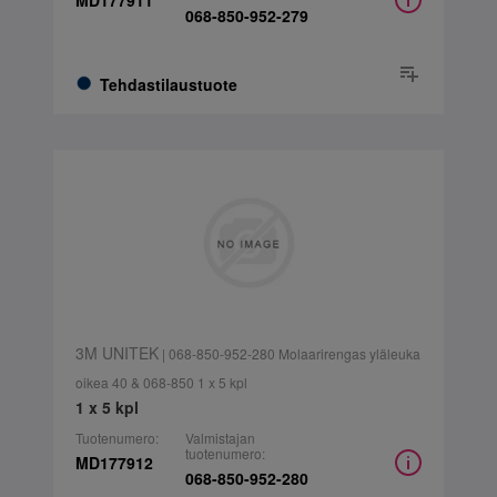
MD177911
068-850-952-279
Tehdastilaustuote
3M UNITEK
| 068-850-952-280 Molaarirengas yläleuka
oikea 40 & 068-850 1 x 5 kpl
1 x 5 kpl
Tuotenumero:
Valmistajan
tuotenumero:
MD177912
068-850-952-280