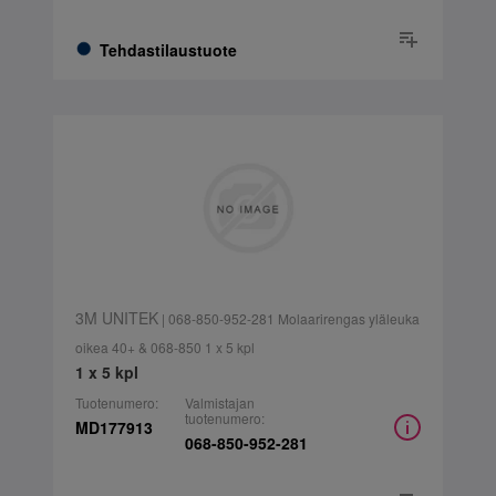
Tehdastilaustuote
3M UNITEK
| 068-850-952-281 Molaarirengas yläleuka
oikea 40+ & 068-850 1 x 5 kpl
1 x 5 kpl
Tuotenumero:
Valmistajan
tuotenumero:
MD177913
068-850-952-281