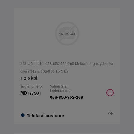
3M UNITEK
| 068-850-952-269 Molaarirengas yläleuka
oikea 34+ & 068-850 1 x 5 kpl
1 x 5 kpl
Tuotenumero:
Valmistajan
tuotenumero:
MD177901
068-850-952-269
Tehdastilaustuote