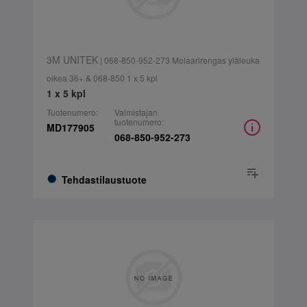
3M UNITEK
| 068-850-952-273 Molaarirengas yläleuka
oikea 36+ & 068-850 1 x 5 kpl
1 x 5 kpl
Tuotenumero:
Valmistajan
tuotenumero:
MD177905
068-850-952-273
Tehdastilaustuote