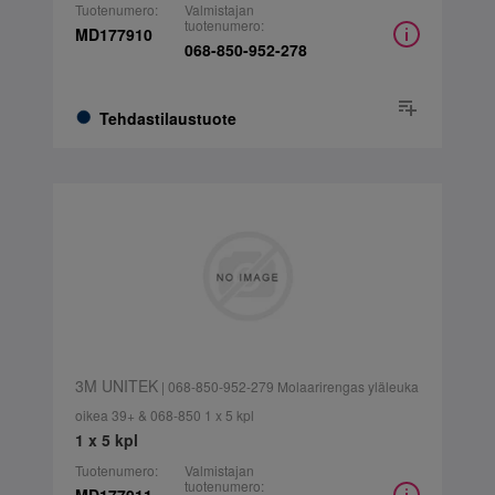
Tuotenumero:
Valmistajan
tuotenumero:
MD177910
068-850-952-278
Tehdastilaustuote
3M UNITEK
| 068-850-952-279 Molaarirengas yläleuka
oikea 39+ & 068-850 1 x 5 kpl
1 x 5 kpl
Tuotenumero:
Valmistajan
tuotenumero: