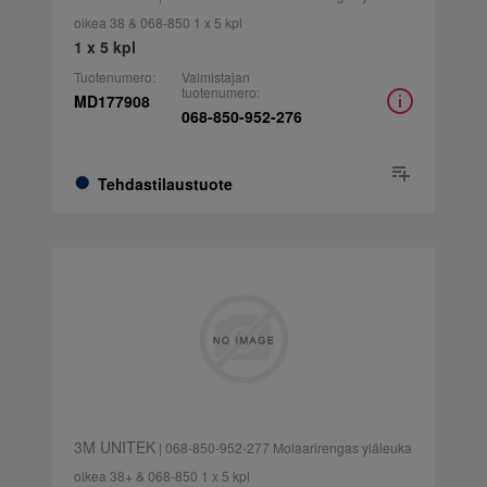
oikea 38 & 068-850 1 x 5 kpl
1 x 5 kpl
Tuotenumero:
Valmistajan
tuotenumero:
MD177908
068-850-952-276
Tehdastilaustuote
3M UNITEK
| 068-850-952-277 Molaarirengas yläleuka
oikea 38+ & 068-850 1 x 5 kpl