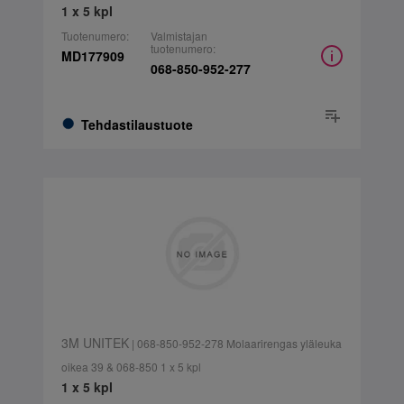
1 x 5 kpl
Tuotenumero:
Valmistajan
tuotenumero:
MD177909
068-850-952-277
Tehdastilaustuote
3M UNITEK
| 068-850-952-278 Molaarirengas yläleuka
oikea 39 & 068-850 1 x 5 kpl
1 x 5 kpl