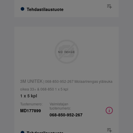
Tehdastilaustuote
3M UNITEK
| 068-850-952-267 Molaarirengas yläleuka
oikea 33+ & 068-850 1 x 5 kpl
1 x 5 kpl
Tuotenumero:
Valmistajan
tuotenumero:
MD177899
068-850-952-267