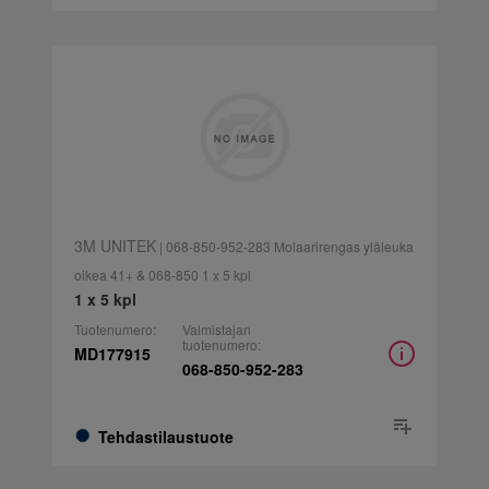
3M UNITEK
| 068-850-952-283 Molaarirengas yläleuka
oikea 41+ & 068-850 1 x 5 kpl
1 x 5 kpl
Tuotenumero:
Valmistajan
tuotenumero:
MD177915
068-850-952-283
Tehdastilaustuote