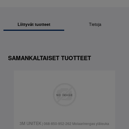
Liittyvät tuotteet
Tietoja
SAMANKALTAISET TUOTTEET
3M UNITEK
| 068-850-952-262 Molaarirengas yläleuka