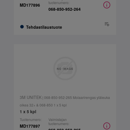
tuotenumero:
MD177896
068-850-952-264
Tehdastilaustuote
3M UNITEK
| 068-850-952-265 Molaarirengas yläleuka
oikea 32+ & 068-850 1 x 5 kpl
1 x 5 kpl
Tuotenumero:
Valmistajan
tuotenumero:
MD177897