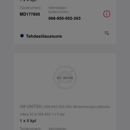
Tuotenumero:
Valmistajan
tuotenumero:
MD177895
068-850-952-263
Tehdastilaustuote
3M UNITEK
| 068-850-952-264 Molaarirengas yläleuka
oikea 32 & 068-850 1 x 5 kpl
1 x 5 kpl
Tuotenumero:
Valmistajan