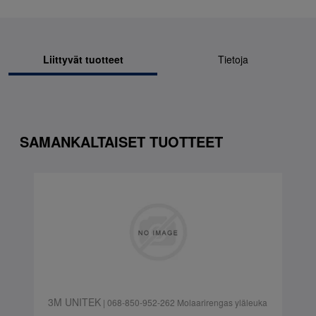
Liittyvät tuotteet
Tietoja
SAMANKALTAISET TUOTTEET
3M UNITEK
| 068-850-952-262 Molaarirengas yläleuka