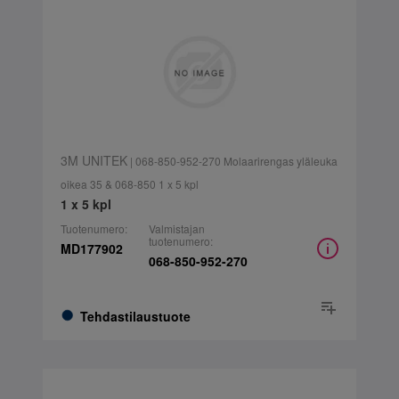
3M UNITEK
| 068-850-952-270 Molaarirengas yläleuka
oikea 35 & 068-850 1 x 5 kpl
1 x 5 kpl
Tuotenumero:
Valmistajan
tuotenumero:
MD177902
068-850-952-270
Tehdastilaustuote