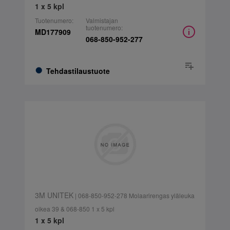
1 x 5 kpl
Tuotenumero:
Valmistajan
tuotenumero:
MD177909
068-850-952-277
Tehdastilaustuote
3M UNITEK
| 068-850-952-278 Molaarirengas yläleuka
oikea 39 & 068-850 1 x 5 kpl
1 x 5 kpl