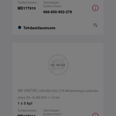
Tuotenumero:
Valmistajan
tuotenumero:
MD177910
068-850-952-278
Tehdastilaustuote
3M UNITEK
| 068-850-952-279 Molaarirengas yläleuka
oikea 39+ & 068-850 1 x 5 kpl
1 x 5 kpl
Tuotenumero:
Valmistajan
tuotenumero: