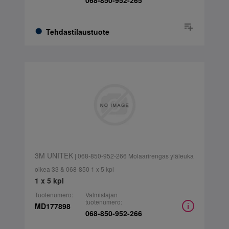
068-850-952-265
Tehdastilaustuote
3M UNITEK
| 068-850-952-266 Molaarirengas yläleuka
oikea 33 & 068-850 1 x 5 kpl
1 x 5 kpl
Tuotenumero:
Valmistajan
tuotenumero:
MD177898
068-850-952-266