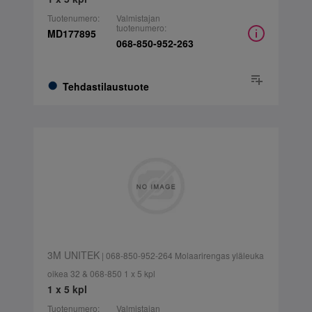
Tuotenumero:
Valmistajan
tuotenumero:
MD177895
068-850-952-263
Tehdastilaustuote
3M UNITEK
| 068-850-952-264 Molaarirengas yläleuka
oikea 32 & 068-850 1 x 5 kpl
1 x 5 kpl
Tuotenumero:
Valmistajan