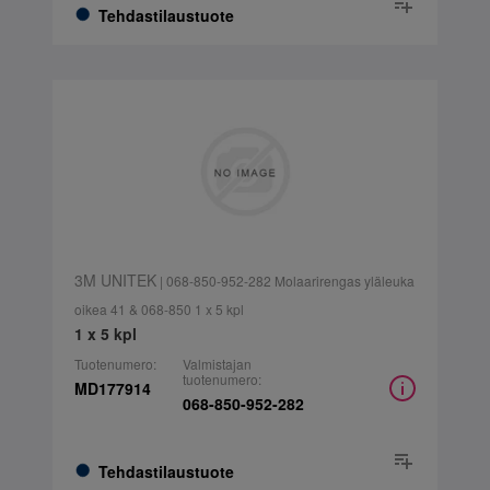
Tehdastilaustuote
3M UNITEK
| 068-850-952-282 Molaarirengas yläleuka
oikea 41 & 068-850 1 x 5 kpl
1 x 5 kpl
Tuotenumero:
Valmistajan
tuotenumero:
MD177914
068-850-952-282
Tehdastilaustuote