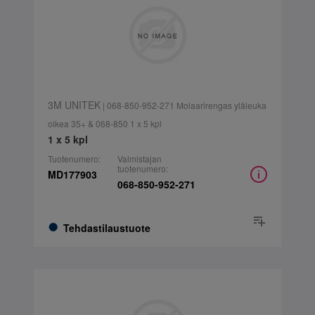
3M UNITEK
| 068-850-952-271 Molaarirengas yläleuka
oikea 35+ & 068-850 1 x 5 kpl
1 x 5 kpl
Tuotenumero:
Valmistajan
tuotenumero:
MD177903
068-850-952-271
Tehdastilaustuote