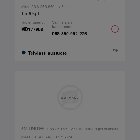
oikea 38 & 068-850 1 x 5 kpl
1 x 5 kpl
Tuotenumero:
Valmistajan
tuotenumero:
MD177908
068-850-952-276
Tehdastilaustuote
3M UNITEK
| 068-850-952-277 Molaarirengas yläleuka
oikea 38+ & 068-850 1 x 5 kpl