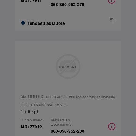
MD177911
068-850-952-279
Tehdastilaustuote
3M UNITEK
| 068-850-952-280 Molaarirengas yläleuka
oikea 40 & 068-850 1 x 5 kpl
1 x 5 kpl
Tuotenumero:
Valmistajan
tuotenumero:
MD177912
068-850-952-280