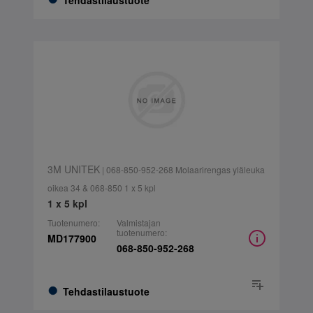
Tehdastilaustuote
3M UNITEK
| 068-850-952-268 Molaarirengas yläleuka
oikea 34 & 068-850 1 x 5 kpl
1 x 5 kpl
Tuotenumero:
Valmistajan
tuotenumero:
MD177900
068-850-952-268
Tehdastilaustuote