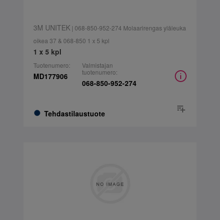
3M UNITEK
| 068-850-952-274 Molaarirengas yläleuka
oikea 37 & 068-850 1 x 5 kpl
1 x 5 kpl
Tuotenumero:
Valmistajan
tuotenumero:
MD177906
068-850-952-274
Tehdastilaustuote