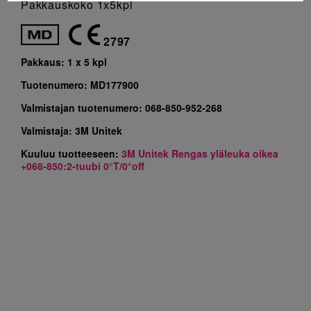
Pakkauskoko 1x5kpl
2797
Pakkaus:
1 x 5 kpl
Tuotenumero:
MD177900
Valmistajan tuotenumero:
068-850-952-268
Valmistaja:
3M Unitek
Kuuluu tuotteeseen:
3M Unitek Rengas yläleuka oikea
+068-850:2-tuubi 0°T/0°off