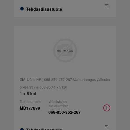
Tehdastilaustuote
3M UNITEK
| 068-850-952-267 Molaarirengas yläleuka
oikea 33+ & 068-850 1 x 5 kpl
1 x 5 kpl
Tuotenumero:
Valmistajan
tuotenumero:
MD177899
068-850-952-267