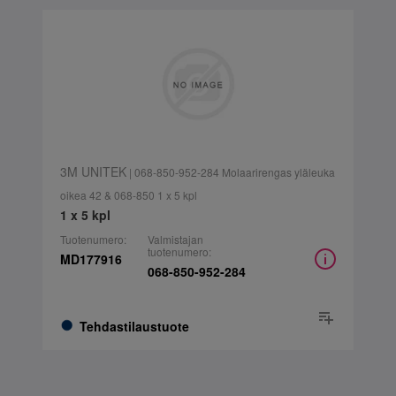
3M UNITEK
| 068-850-952-284 Molaarirengas yläleuka
oikea 42 & 068-850 1 x 5 kpl
1 x 5 kpl
Tuotenumero:
Valmistajan
tuotenumero:
MD177916
068-850-952-284
Tehdastilaustuote