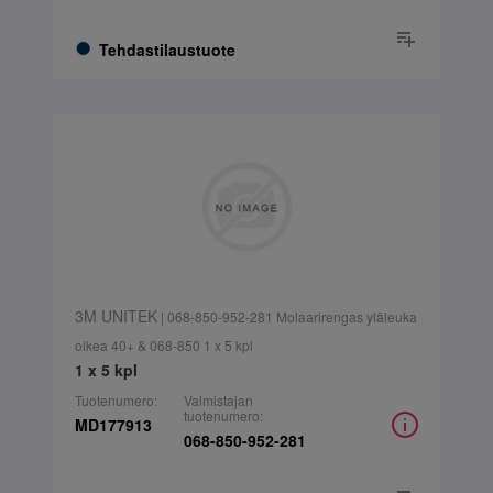
Tehdastilaustuote
3M UNITEK
| 068-850-952-281 Molaarirengas yläleuka
oikea 40+ & 068-850 1 x 5 kpl
1 x 5 kpl
Tuotenumero:
Valmistajan
tuotenumero:
MD177913
068-850-952-281