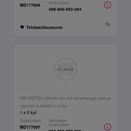
tuotenumero:
MD177896
068-850-952-264
Tehdastilaustuote
3M UNITEK
| 068-850-952-265 Molaarirengas yläleuka
oikea 32+ & 068-850 1 x 5 kpl
1 x 5 kpl
Tuotenumero:
Valmistajan
tuotenumero:
MD177897