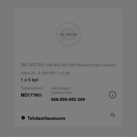
3M UNITEK
| 068-850-952-269 Molaarirengas yläleuka
oikea 34+ & 068-850 1 x 5 kpl
1 x 5 kpl
Tuotenumero:
Valmistajan
tuotenumero:
MD177901
068-850-952-269
Tehdastilaustuote