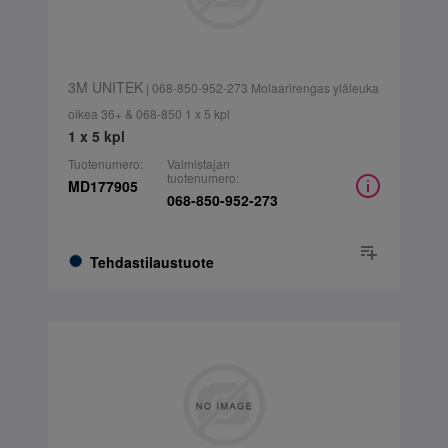
3M UNITEK
| 068-850-952-273 Molaarirengas yläleuka
oikea 36+ & 068-850 1 x 5 kpl
1 x 5 kpl
Tuotenumero:
Valmistajan
tuotenumero:
MD177905
068-850-952-273
Tehdastilaustuote