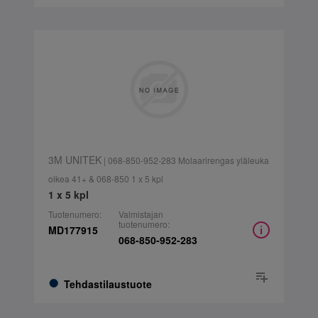
3M UNITEK
| 068-850-952-283 Molaarirengas yläleuka
oikea 41+ & 068-850 1 x 5 kpl
1 x 5 kpl
Tuotenumero:
Valmistajan
tuotenumero:
MD177915
068-850-952-283
Tehdastilaustuote