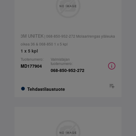
3M UNITEK
| 068-850-952-272 Molaarirengas yläleuka
oikea 36 & 068-850 1 x 5 kpl
1 x 5 kpl
Tuotenumero:
Valmistajan
tuotenumero:
MD177904
068-850-952-272
Tehdastilaustuote