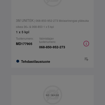
3M UNITEK
| 068-850-952-273 Molaarirengas yläleuka
oikea 36+ & 068-850 1 x 5 kpl
1 x 5 kpl
Tuotenumero:
Valmistajan
tuotenumero:
MD177905
068-850-952-273
Tehdastilaustuote