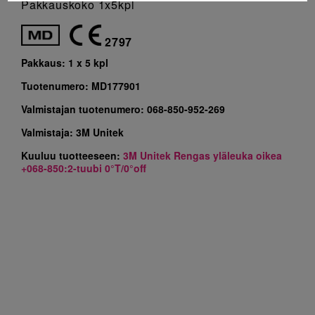
Pakkauskoko 1x5kpl
2797
Pakkaus:
1 x 5 kpl
Tuotenumero:
MD177901
Valmistajan tuotenumero:
068-850-952-269
Valmistaja:
3M Unitek
Kuuluu tuotteeseen:
3M Unitek Rengas yläleuka oikea
+068-850:2-tuubi 0°T/0°off