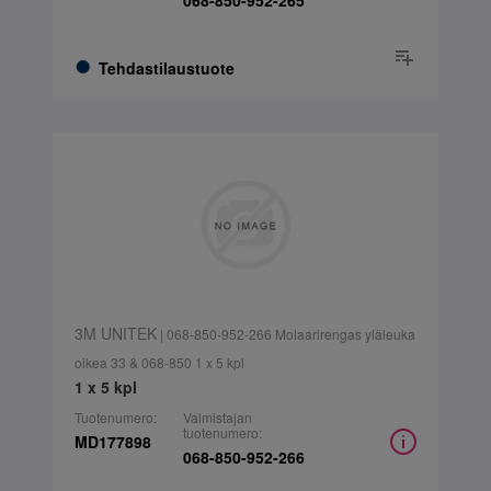
068-850-952-265
Tehdastilaustuote
3M UNITEK
| 068-850-952-266 Molaarirengas yläleuka
oikea 33 & 068-850 1 x 5 kpl
1 x 5 kpl
Tuotenumero:
Valmistajan
tuotenumero:
MD177898
068-850-952-266