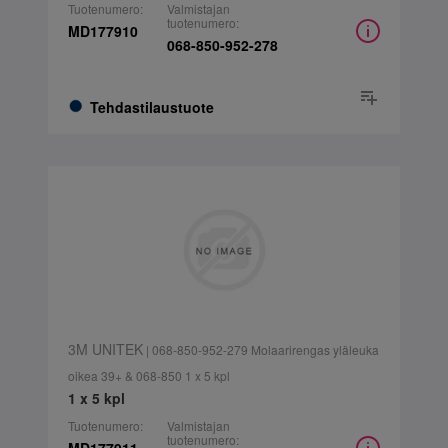
Tuotenumero:
Valmistajan
tuotenumero:
MD177910
068-850-952-278
Tehdastilaustuote
3M UNITEK
| 068-850-952-279 Molaarirengas yläleuka
oikea 39+ & 068-850 1 x 5 kpl
1 x 5 kpl
Tuotenumero:
Valmistajan
tuotenumero: