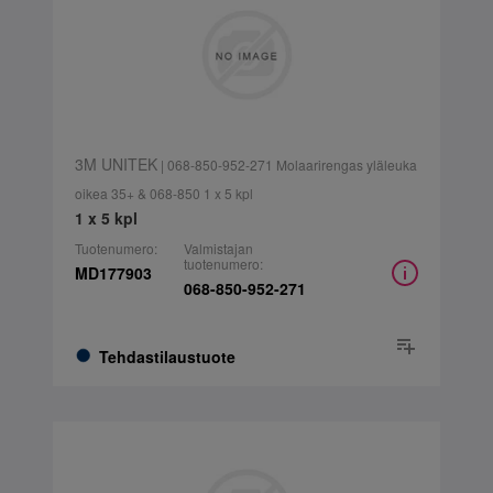
3M UNITEK
| 068-850-952-271 Molaarirengas yläleuka
oikea 35+ & 068-850 1 x 5 kpl
1 x 5 kpl
Tuotenumero:
Valmistajan
tuotenumero:
MD177903
068-850-952-271
Tehdastilaustuote