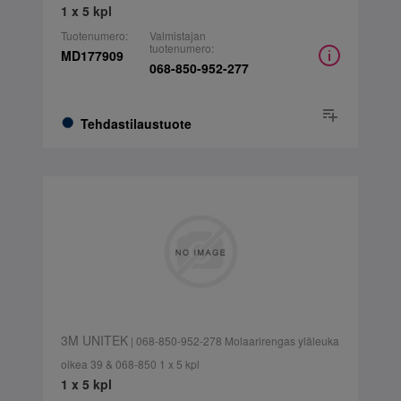
1 x 5 kpl
Tuotenumero:
Valmistajan
tuotenumero:
MD177909
068-850-952-277
Tehdastilaustuote
3M UNITEK
| 068-850-952-278 Molaarirengas yläleuka
oikea 39 & 068-850 1 x 5 kpl
1 x 5 kpl