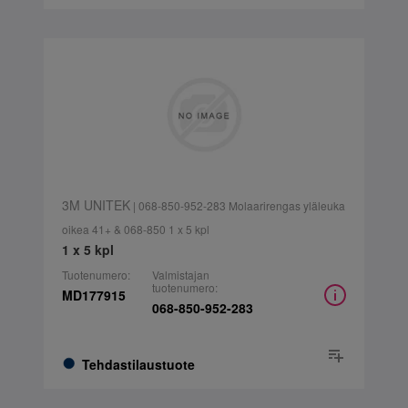
3M UNITEK
| 068-850-952-283 Molaarirengas yläleuka
oikea 41+ & 068-850 1 x 5 kpl
1 x 5 kpl
Tuotenumero:
Valmistajan
tuotenumero:
MD177915
068-850-952-283
Tehdastilaustuote