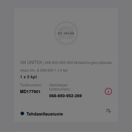
3M UNITEK
| 068-850-952-269 Molaarirengas yläleuka
oikea 34+ & 068-850 1 x 5 kpl
1 x 5 kpl
Tuotenumero:
Valmistajan
tuotenumero:
MD177901
068-850-952-269
Tehdastilaustuote