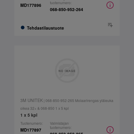
tuotenumero:
MD177896
068-850-952-264
Tehdastilaustuote
3M UNITEK
| 068-850-952-265 Molaarirengas yläleuka
oikea 32+ & 068-850 1 x 5 kpl
1 x 5 kpl
Tuotenumero:
Valmistajan
tuotenumero:
MD177897