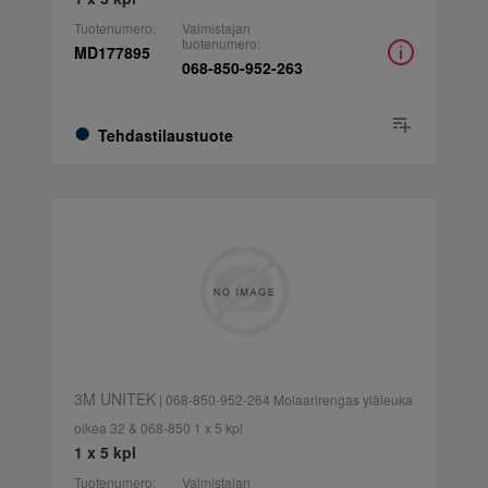
Tuotenumero:
Valmistajan
tuotenumero:
MD177895
068-850-952-263
Tehdastilaustuote
3M UNITEK
| 068-850-952-264 Molaarirengas yläleuka
oikea 32 & 068-850 1 x 5 kpl
1 x 5 kpl
Tuotenumero:
Valmistajan