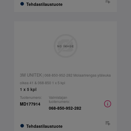
Tehdastilaustuote
3M UNITEK
| 068-850-952-282 Molaarirengas yläleuka
oikea 41 & 068-850 1 x 5 kpl
1 x 5 kpl
Tuotenumero:
Valmistajan
tuotenumero:
MD177914
068-850-952-282
Tehdastilaustuote