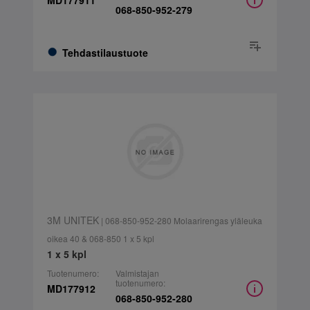
MD177911
068-850-952-279
Tehdastilaustuote
3M UNITEK
| 068-850-952-280 Molaarirengas yläleuka
oikea 40 & 068-850 1 x 5 kpl
1 x 5 kpl
Tuotenumero:
Valmistajan
tuotenumero:
MD177912
068-850-952-280