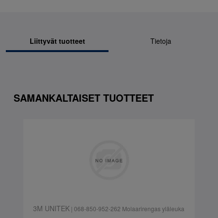
Liittyvät tuotteet
Tietoja
SAMANKALTAISET TUOTTEET
3M UNITEK
| 068-850-952-262 Molaarirengas yläleuka