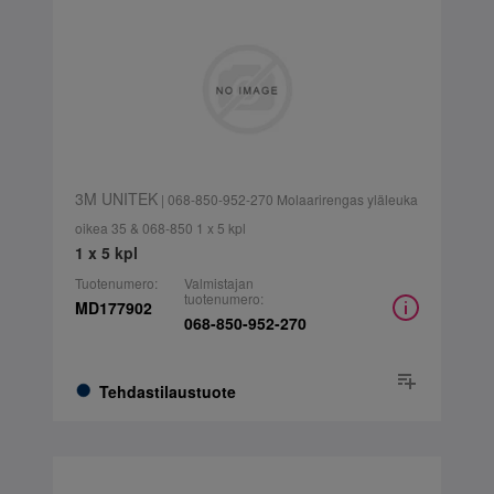
3M UNITEK
| 068-850-952-270 Molaarirengas yläleuka
oikea 35 & 068-850 1 x 5 kpl
1 x 5 kpl
Tuotenumero:
Valmistajan
tuotenumero:
MD177902
068-850-952-270
Tehdastilaustuote