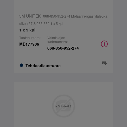
3M UNITEK
| 068-850-952-274 Molaarirengas yläleuka
oikea 37 & 068-850 1 x 5 kpl
1 x 5 kpl
Tuotenumero:
Valmistajan
tuotenumero:
MD177906
068-850-952-274
Tehdastilaustuote