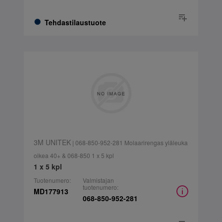
Tehdastilaustuote
3M UNITEK
| 068-850-952-281 Molaarirengas yläleuka
oikea 40+ & 068-850 1 x 5 kpl
1 x 5 kpl
Tuotenumero:
Valmistajan
tuotenumero:
MD177913
068-850-952-281