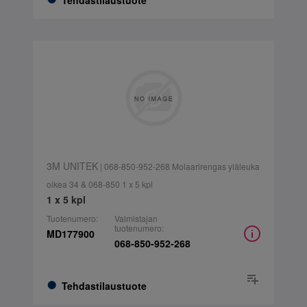
Tehdastilaustuote
3M UNITEK
| 068-850-952-268 Molaarirengas yläleuka
oikea 34 & 068-850 1 x 5 kpl
1 x 5 kpl
Tuotenumero:
Valmistajan
tuotenumero:
MD177900
068-850-952-268
Tehdastilaustuote