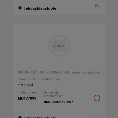
Tehdastilaustuote
3M UNITEK
| 068-850-952-267 Molaarirengas yläleuka
oikea 33+ & 068-850 1 x 5 kpl
1 x 5 kpl
Tuotenumero:
Valmistajan
tuotenumero:
MD177899
068-850-952-267