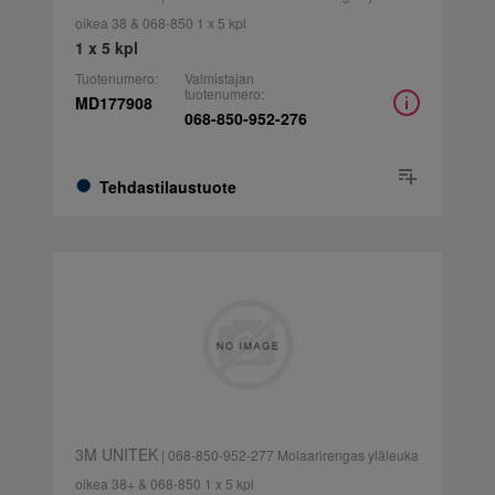
oikea 38 & 068-850 1 x 5 kpl
1 x 5 kpl
Tuotenumero:
Valmistajan
tuotenumero:
MD177908
068-850-952-276
Tehdastilaustuote
3M UNITEK
| 068-850-952-277 Molaarirengas yläleuka
oikea 38+ & 068-850 1 x 5 kpl