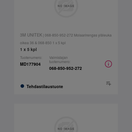
3M UNITEK
| 068-850-952-272 Molaarirengas yläleuka
oikea 36 & 068-850 1 x 5 kpl
1 x 5 kpl
Tuotenumero:
Valmistajan
tuotenumero:
MD177904
068-850-952-272
Tehdastilaustuote