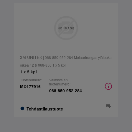
3M UNITEK
| 068-850-952-284 Molaarirengas yläleuka
oikea 42 & 068-850 1 x 5 kpl
1 x 5 kpl
Tuotenumero:
Valmistajan
tuotenumero:
MD177916
068-850-952-284
Tehdastilaustuote