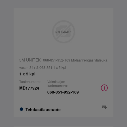
3M UNITEK
| 068-851-952-169 Molaarirengas yläleuka
vasen 34+ & 068-851 1 x 5 kpl
1 x 5 kpl
Tuotenumero:
Valmistajan
tuotenumero:
MD177924
068-851-952-169
Tehdastilaustuote