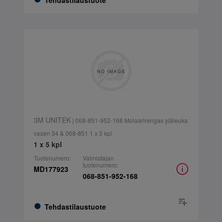
Tehdastilaustuote
3M UNITEK
| 068-851-952-168 Molaarirengas yläleuka
vasen 34 & 068-851 1 x 5 kpl
1 x 5 kpl
Tuotenumero:
Valmistajan
tuotenumero:
MD177923
068-851-952-168
Tehdastilaustuote