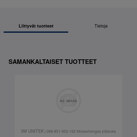
Liittyvät tuotteet
Tietoja
SAMANKALTAISET TUOTTEET
3M UNITEK
| 068-851-952-162 Molaarirengas yläleuka