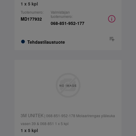
1 x 5 kpl
Tuotenumero:
Valmistajan
tuotenumero:
MD177932
068-851-952-177
Tehdastilaustuote
3M UNITEK
| 068-851-952-178 Molaarirengas yläleuka
vasen 39 & 068-851 1 x 5 kpl
1 x 5 kpl