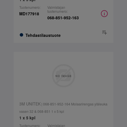
Tuotenumero:
Valmistajan
tuotenumero:
MD177918
068-851-952-163
Tehdastilaustuote
3M UNITEK
| 068-851-952-164 Molaarirengas yläleuka
vasen 32 & 068-851 1 x 5 kpl
1 x 5 kpl
Tuotenumero:
Valmistajan