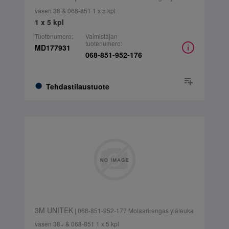
vasen 38 & 068-851 1 x 5 kpl
1 x 5 kpl
Tuotenumero:
Valmistajan
tuotenumero:
MD177931
068-851-952-176
Tehdastilaustuote
3M UNITEK
| 068-851-952-177 Molaarirengas yläleuka
vasen 38+ & 068-851 1 x 5 kpl