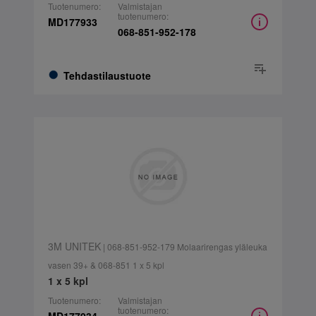
Tuotenumero:
Valmistajan
tuotenumero:
MD177933
068-851-952-178
Tehdastilaustuote
3M UNITEK
| 068-851-952-179 Molaarirengas yläleuka
vasen 39+ & 068-851 1 x 5 kpl
1 x 5 kpl
Tuotenumero:
Valmistajan
tuotenumero: