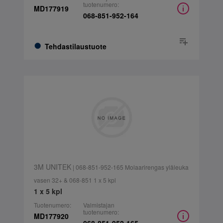
tuotenumero:
MD177919
068-851-952-164
Tehdastilaustuote
3M UNITEK
| 068-851-952-165 Molaarirengas yläleuka
vasen 32+ & 068-851 1 x 5 kpl
1 x 5 kpl
Tuotenumero:
Valmistajan
tuotenumero:
MD177920