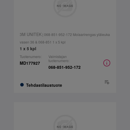
3M UNITEK
| 068-851-952-172 Molaarirengas yläleuka
vasen 36 & 068-851 1 x 5 kpl
1 x 5 kpl
Tuotenumero:
Valmistajan
tuotenumero:
MD177927
068-851-952-172
Tehdastilaustuote