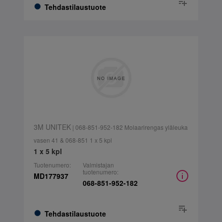
Tehdastilaustuote
3M UNITEK
| 068-851-952-182 Molaarirengas yläleuka
vasen 41 & 068-851 1 x 5 kpl
1 x 5 kpl
Tuotenumero:
Valmistajan
tuotenumero:
MD177937
068-851-952-182
Tehdastilaustuote