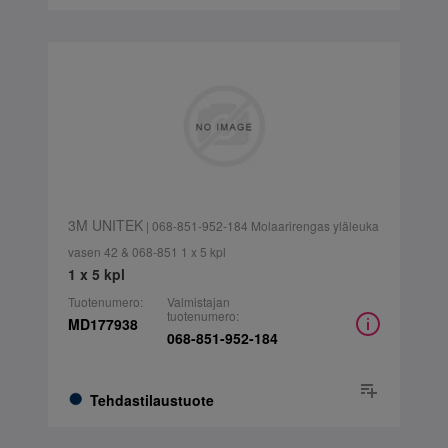
3M UNITEK
| 068-851-952-184 Molaarirengas yläleuka
vasen 42 & 068-851 1 x 5 kpl
1 x 5 kpl
Tuotenumero:
Valmistajan
tuotenumero:
MD177938
068-851-952-184
Tehdastilaustuote