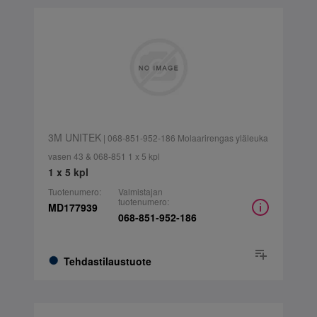
3M UNITEK
| 068-851-952-186 Molaarirengas yläleuka
vasen 43 & 068-851 1 x 5 kpl
1 x 5 kpl
Tuotenumero:
Valmistajan
tuotenumero:
MD177939
068-851-952-186
Tehdastilaustuote