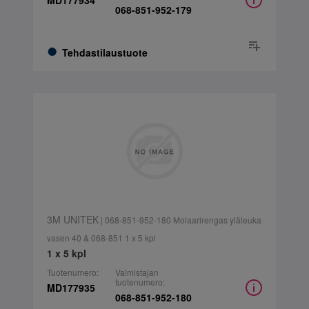
MD177934
068-851-952-179
Tehdastilaustuote
3M UNITEK
| 068-851-952-180 Molaarirengas yläleuka
vasen 40 & 068-851 1 x 5 kpl
1 x 5 kpl
Tuotenumero:
Valmistajan
tuotenumero:
MD177935
068-851-952-180