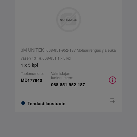
3M UNITEK
| 068-851-952-187 Molaarirengas yläleuka
vasen 43+ & 068-851 1 x 5 kpl
1 x 5 kpl
Tuotenumero:
Valmistajan
tuotenumero:
MD177940
068-851-952-187
Tehdastilaustuote