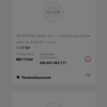
3M UNITEK
| 068-851-952-171 Molaarirengas yläleuka
vasen 35+ & 068-851 1 x 5 kpl
1 x 5 kpl
Tuotenumero:
Valmistajan
tuotenumero:
MD177926
068-851-952-171
Tehdastilaustuote