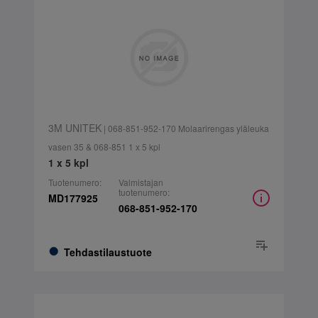
3M UNITEK
| 068-851-952-170 Molaarirengas yläleuka
vasen 35 & 068-851 1 x 5 kpl
1 x 5 kpl
Tuotenumero:
Valmistajan
tuotenumero:
MD177925
068-851-952-170
Tehdastilaustuote