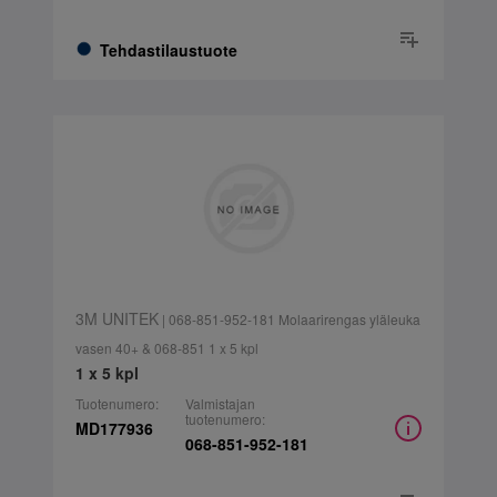
Tehdastilaustuote
3M UNITEK
| 068-851-952-181 Molaarirengas yläleuka
vasen 40+ & 068-851 1 x 5 kpl
1 x 5 kpl
Tuotenumero:
Valmistajan
tuotenumero:
MD177936
068-851-952-181