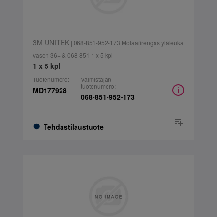
3M UNITEK
| 068-851-952-173 Molaarirengas yläleuka
vasen 36+ & 068-851 1 x 5 kpl
1 x 5 kpl
Tuotenumero:
Valmistajan
tuotenumero:
MD177928
068-851-952-173
Tehdastilaustuote