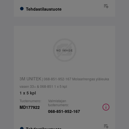
Tehdastilaustuote
3M UNITEK
| 068-851-952-167 Molaarirengas yläleuka
vasen 33+ & 068-851 1 x 5 kpl
1 x 5 kpl
Tuotenumero:
Valmistajan
tuotenumero:
MD177922
068-851-952-167