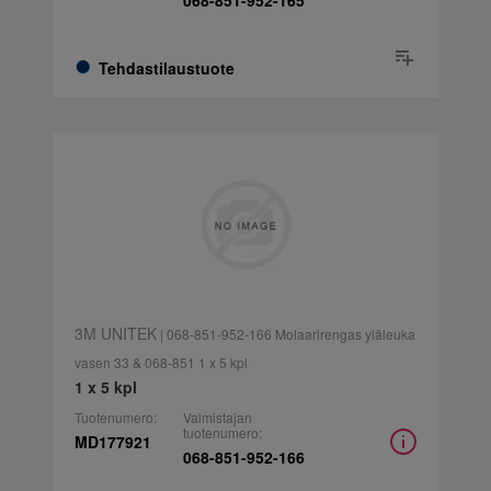
068-851-952-165
Tehdastilaustuote
3M UNITEK
| 068-851-952-166 Molaarirengas yläleuka
vasen 33 & 068-851 1 x 5 kpl
1 x 5 kpl
Tuotenumero:
Valmistajan
tuotenumero:
MD177921
068-851-952-166