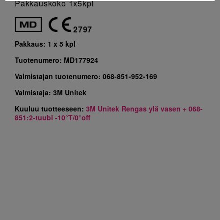
Pakkauskoko 1x5kpl
2797
Pakkaus:
1 x 5 kpl
Tuotenumero:
MD177924
Valmistajan tuotenumero:
068-851-952-169
Valmistaja:
3M Unitek
Kuuluu tuotteeseen:
3M Unitek Rengas ylä vasen + 068-
851:2-tuubi -10°T/0°off