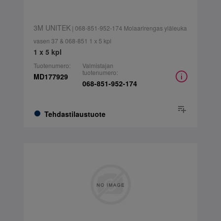
3M UNITEK
| 068-851-952-174 Molaarirengas yläleuka
vasen 37 & 068-851 1 x 5 kpl
1 x 5 kpl
Tuotenumero:
Valmistajan
tuotenumero:
MD177929
068-851-952-174
Tehdastilaustuote