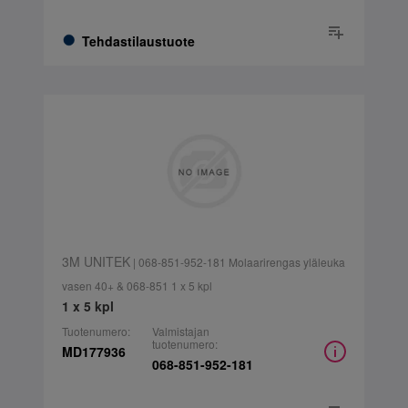
Tehdastilaustuote
3M UNITEK
| 068-851-952-181 Molaarirengas yläleuka
vasen 40+ & 068-851 1 x 5 kpl
1 x 5 kpl
Tuotenumero:
Valmistajan
tuotenumero:
MD177936
068-851-952-181