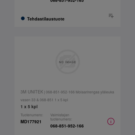
068-851-952-165
Tehdastilaustuote
3M UNITEK
| 068-851-952-166 Molaarirengas yläleuka
vasen 33 & 068-851 1 x 5 kpl
1 x 5 kpl
Tuotenumero:
Valmistajan
tuotenumero:
MD177921
068-851-952-166