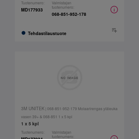
Tuotenumero:
Valmistajan
tuotenumero:
MD177933
068-851-952-178
Tehdastilaustuote
3M UNITEK
| 068-851-952-179 Molaarirengas yläleuka
vasen 39+ & 068-851 1 x 5 kpl
1 x 5 kpl
Tuotenumero:
Valmistajan
tuotenumero: