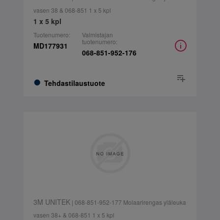
vasen 38 & 068-851 1 x 5 kpl
1 x 5 kpl
Tuotenumero:
Valmistajan
tuotenumero:
MD177931
068-851-952-176
Tehdastilaustuote
3M UNITEK
| 068-851-952-177 Molaarirengas yläleuka
vasen 38+ & 068-851 1 x 5 kpl