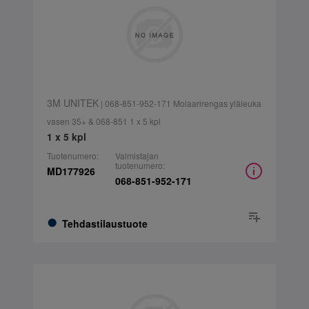
3M UNITEK
| 068-851-952-171 Molaarirengas yläleuka
vasen 35+ & 068-851 1 x 5 kpl
1 x 5 kpl
Tuotenumero:
Valmistajan
tuotenumero:
MD177926
068-851-952-171
Tehdastilaustuote