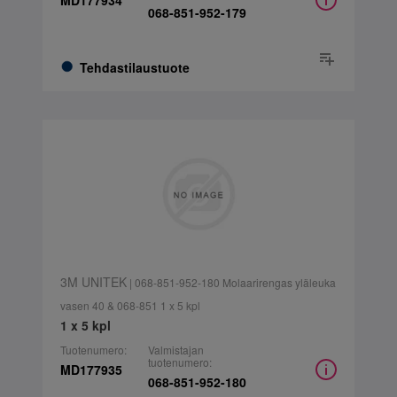
MD177934
068-851-952-179
Tehdastilaustuote
3M UNITEK
| 068-851-952-180 Molaarirengas yläleuka
vasen 40 & 068-851 1 x 5 kpl
1 x 5 kpl
Tuotenumero:
Valmistajan
tuotenumero:
MD177935
068-851-952-180