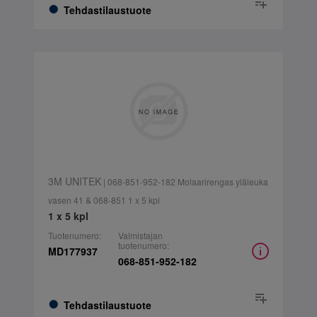
Tehdastilaustuote
3M UNITEK
| 068-851-952-182 Molaarirengas yläleuka
vasen 41 & 068-851 1 x 5 kpl
1 x 5 kpl
Tuotenumero:
Valmistajan
tuotenumero:
MD177937
068-851-952-182
Tehdastilaustuote