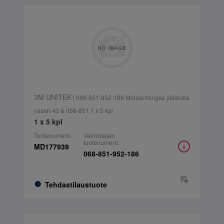
3M UNITEK
| 068-851-952-186 Molaarirengas yläleuka
vasen 43 & 068-851 1 x 5 kpl
1 x 5 kpl
Tuotenumero:
Valmistajan
tuotenumero:
MD177939
068-851-952-186
Tehdastilaustuote