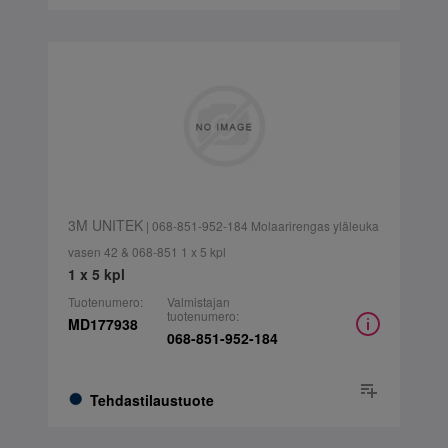
3M UNITEK
| 068-851-952-184 Molaarirengas yläleuka
vasen 42 & 068-851 1 x 5 kpl
1 x 5 kpl
Tuotenumero:
Valmistajan
tuotenumero:
MD177938
068-851-952-184
Tehdastilaustuote