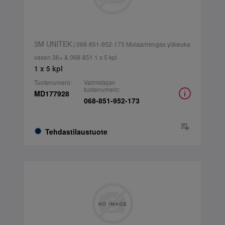
3M UNITEK
| 068-851-952-173 Molaarirengas yläleuka
vasen 36+ & 068-851 1 x 5 kpl
1 x 5 kpl
Tuotenumero:
Valmistajan
tuotenumero:
MD177928
068-851-952-173
Tehdastilaustuote