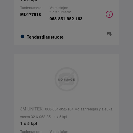
Tuotenumero:
Valmistajan
tuotenumero:
MD177918
068-851-952-163
Tehdastilaustuote
3M UNITEK
| 068-851-952-164 Molaarirengas yläleuka
vasen 32 & 068-851 1 x 5 kpl
1 x 5 kpl
Tuotenumero:
Valmistajan