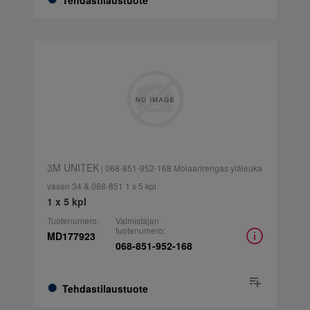
Tehdastilaustuote
3M UNITEK
| 068-851-952-168 Molaarirengas yläleuka
vasen 34 & 068-851 1 x 5 kpl
1 x 5 kpl
Tuotenumero:
Valmistajan
tuotenumero:
MD177923
068-851-952-168
Tehdastilaustuote