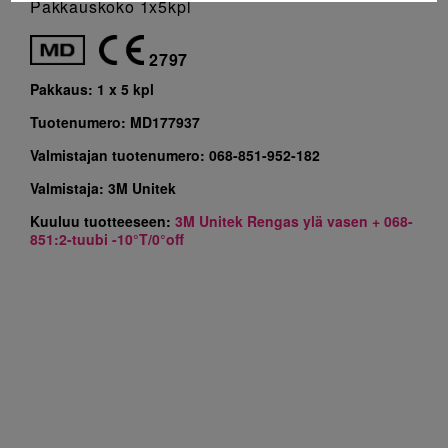
Pakkauskoko 1x5kpl
2797
Pakkaus:
1 x 5 kpl
Tuotenumero:
MD177937
Valmistajan tuotenumero:
068-851-952-182
Valmistaja:
3M Unitek
Kuuluu tuotteeseen:
3M Unitek Rengas ylä vasen + 068-
851:2-tuubi -10°T/0°off