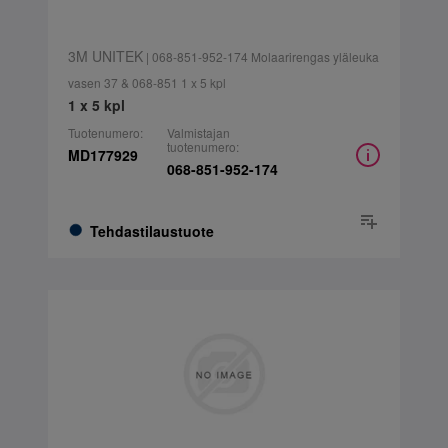
3M UNITEK
| 068-851-952-174 Molaarirengas yläleuka
vasen 37 & 068-851 1 x 5 kpl
1 x 5 kpl
Tuotenumero:
Valmistajan
tuotenumero:
MD177929
068-851-952-174
Tehdastilaustuote