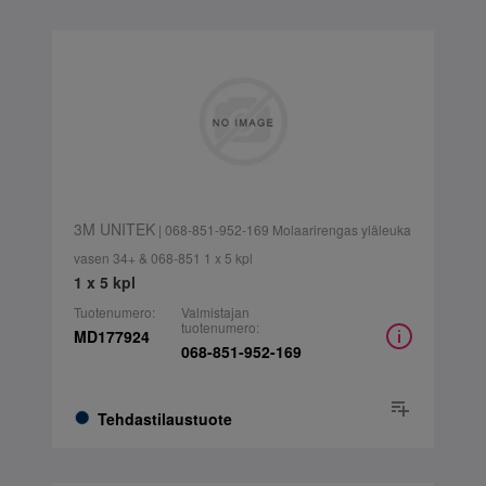
3M UNITEK
| 068-851-952-169 Molaarirengas yläleuka
vasen 34+ & 068-851 1 x 5 kpl
1 x 5 kpl
Tuotenumero:
Valmistajan
tuotenumero:
MD177924
068-851-952-169
Tehdastilaustuote