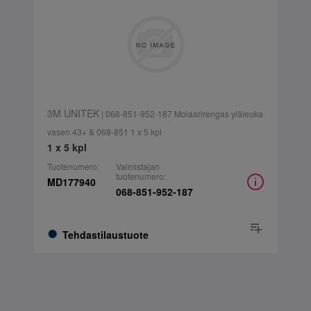
3M UNITEK
| 068-851-952-187 Molaarirengas yläleuka
vasen 43+ & 068-851 1 x 5 kpl
1 x 5 kpl
Tuotenumero:
Valmistajan
tuotenumero:
MD177940
068-851-952-187
Tehdastilaustuote