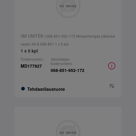
3M UNITEK
| 068-851-952-172 Molaarirengas yläleuka
vasen 36 & 068-851 1 x 5 kpl
1 x 5 kpl
Tuotenumero:
Valmistajan
tuotenumero:
MD177927
068-851-952-172
Tehdastilaustuote