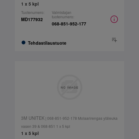
1 x 5 kpl
Tuotenumero:
Valmistajan
tuotenumero:
MD177932
068-851-952-177
Tehdastilaustuote
3M UNITEK
| 068-851-952-178 Molaarirengas yläleuka
vasen 39 & 068-851 1 x 5 kpl
1 x 5 kpl