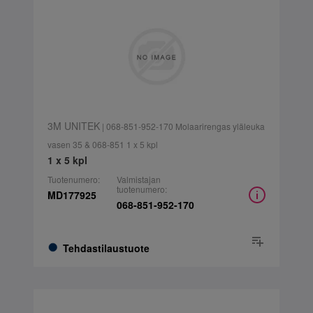
3M UNITEK
| 068-851-952-170 Molaarirengas yläleuka
vasen 35 & 068-851 1 x 5 kpl
1 x 5 kpl
Tuotenumero:
Valmistajan
tuotenumero:
MD177925
068-851-952-170
Tehdastilaustuote