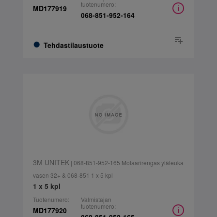
tuotenumero:
MD177919
068-851-952-164
Tehdastilaustuote
3M UNITEK
| 068-851-952-165 Molaarirengas yläleuka
vasen 32+ & 068-851 1 x 5 kpl
1 x 5 kpl
Tuotenumero:
Valmistajan
tuotenumero:
MD177920