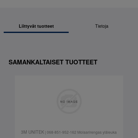
Liittyvät tuotteet
Tietoja
SAMANKALTAISET TUOTTEET
3M UNITEK
| 068-851-952-162 Molaarirengas yläleuka