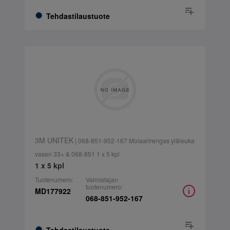
Tehdastilaustuote
3M UNITEK
| 068-851-952-167 Molaarirengas yläleuka
vasen 33+ & 068-851 1 x 5 kpl
1 x 5 kpl
Tuotenumero:
Valmistajan
tuotenumero:
MD177922
068-851-952-167