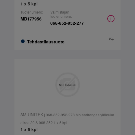
1 x 5 kpl
Tuotenumero:
Valmistajan
tuotenumero:
MD177956
068-852-952-277
Tehdastilaustuote
3M UNITEK
| 068-852-952-278 Molaarirengas yläleuka
oikea 39 & 068-852 1 x 5 kpl
1 x 5 kpl