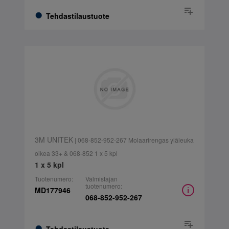
Tehdastilaustuote
3M UNITEK
| 068-852-952-267 Molaarirengas yläleuka
oikea 33+ & 068-852 1 x 5 kpl
1 x 5 kpl
Tuotenumero:
Valmistajan
tuotenumero:
MD177946
068-852-952-267