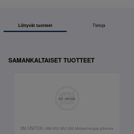
Liittyvät tuotteet
Tietoja
SAMANKALTAISET TUOTTEET
3M UNITEK
| 068-852-952-262 Molaarirengas yläleuka