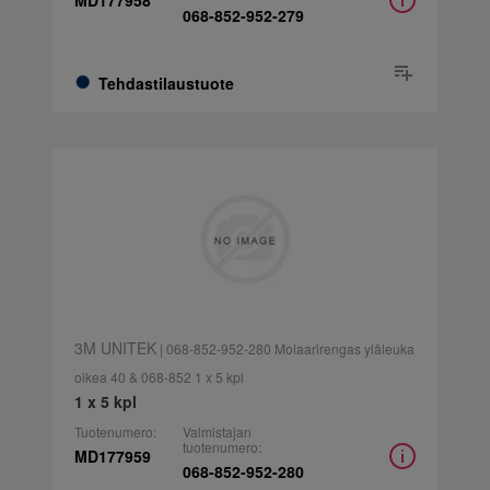
MD177958
068-852-952-279
Tehdastilaustuote
3M UNITEK
| 068-852-952-280 Molaarirengas yläleuka
oikea 40 & 068-852 1 x 5 kpl
1 x 5 kpl
Tuotenumero:
Valmistajan
tuotenumero:
MD177959
068-852-952-280