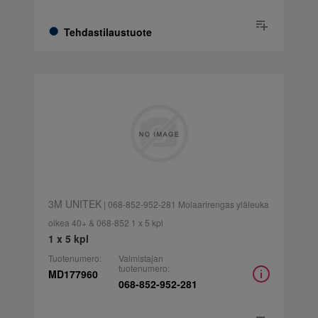
Tehdastilaustuote
3M UNITEK
| 068-852-952-281 Molaarirengas yläleuka
oikea 40+ & 068-852 1 x 5 kpl
1 x 5 kpl
Tuotenumero:
Valmistajan
tuotenumero:
MD177960
068-852-952-281