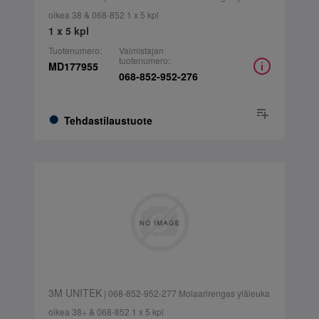
oikea 38 & 068-852 1 x 5 kpl
1 x 5 kpl
Tuotenumero:
Valmistajan
tuotenumero:
MD177955
068-852-952-276
Tehdastilaustuote
3M UNITEK
| 068-852-952-277 Molaarirengas yläleuka
oikea 38+ & 068-852 1 x 5 kpl