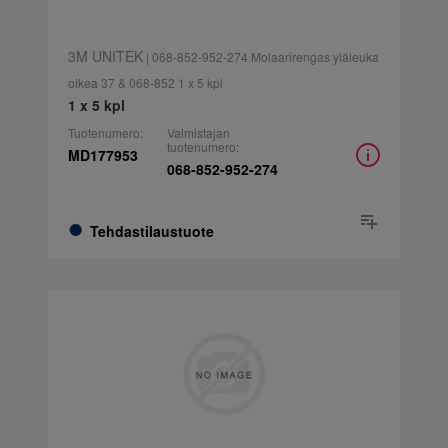
3M UNITEK
| 068-852-952-274 Molaarirengas yläleuka
oikea 37 & 068-852 1 x 5 kpl
1 x 5 kpl
Tuotenumero:
Valmistajan
tuotenumero:
MD177953
068-852-952-274
Tehdastilaustuote