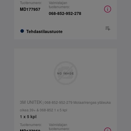
Tuotenumero:
Valmistajan
tuotenumero:
MD177957
068-852-952-278
Tehdastilaustuote
3M UNITEK
| 068-852-952-279 Molaarirengas yläleuka
oikea 39+ & 068-852 1 x 5 kpl
1 x 5 kpl
Tuotenumero:
Valmistajan
tuotenumero: