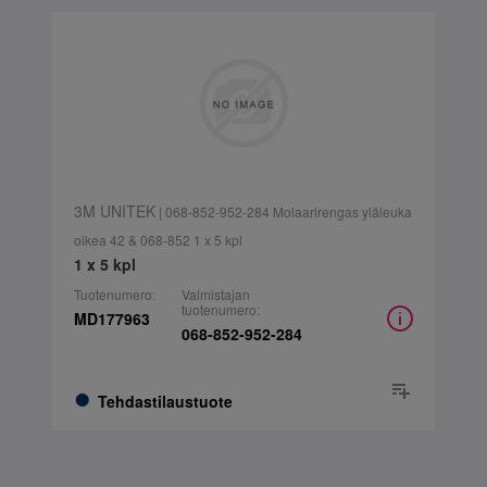
3M UNITEK
| 068-852-952-284 Molaarirengas yläleuka
oikea 42 & 068-852 1 x 5 kpl
1 x 5 kpl
Tuotenumero:
Valmistajan
tuotenumero:
MD177963
068-852-952-284
Tehdastilaustuote