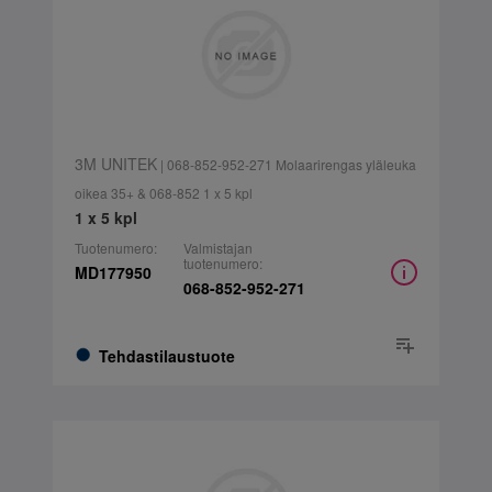
3M UNITEK
| 068-852-952-271 Molaarirengas yläleuka
oikea 35+ & 068-852 1 x 5 kpl
1 x 5 kpl
Tuotenumero:
Valmistajan
tuotenumero:
MD177950
068-852-952-271
Tehdastilaustuote