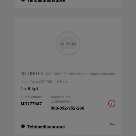
Tehdastilaustuote
3M UNITEK
| 068-852-952-268 Molaarirengas yläleuka
oikea 34 & 068-852 1 x 5 kpl
1 x 5 kpl
Tuotenumero:
Valmistajan
tuotenumero:
MD177947
068-852-952-268
Tehdastilaustuote