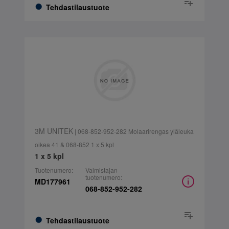
Tehdastilaustuote
3M UNITEK
| 068-852-952-282 Molaarirengas yläleuka
oikea 41 & 068-852 1 x 5 kpl
1 x 5 kpl
Tuotenumero:
Valmistajan
tuotenumero:
MD177961
068-852-952-282
Tehdastilaustuote