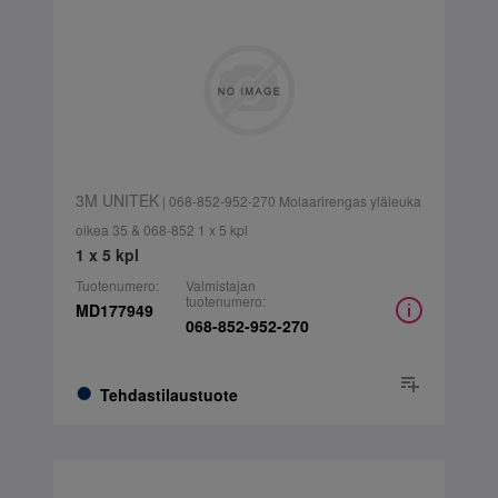
3M UNITEK
| 068-852-952-270 Molaarirengas yläleuka
oikea 35 & 068-852 1 x 5 kpl
1 x 5 kpl
Tuotenumero:
Valmistajan
tuotenumero:
MD177949
068-852-952-270
Tehdastilaustuote