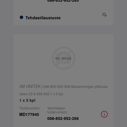
068-852-952-265
Tehdastilaustuote
3M UNITEK
| 068-852-952-266 Molaarirengas yläleuka
oikea 33 & 068-852 1 x 5 kpl
1 x 5 kpl
Tuotenumero:
Valmistajan
tuotenumero:
MD177945
068-852-952-266