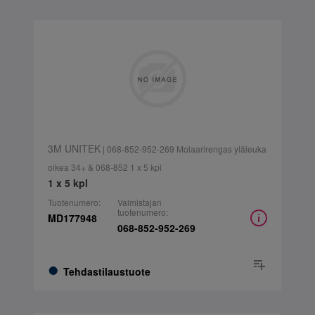
3M UNITEK
| 068-852-952-269 Molaarirengas yläleuka
oikea 34+ & 068-852 1 x 5 kpl
1 x 5 kpl
Tuotenumero:
Valmistajan
tuotenumero:
MD177948
068-852-952-269
Tehdastilaustuote