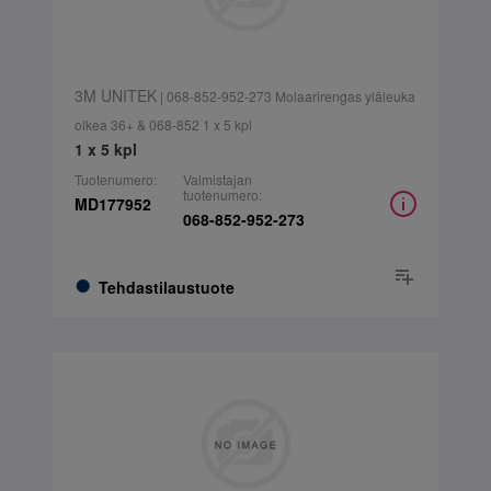
3M UNITEK
| 068-852-952-273 Molaarirengas yläleuka
oikea 36+ & 068-852 1 x 5 kpl
1 x 5 kpl
Tuotenumero:
Valmistajan
tuotenumero:
MD177952
068-852-952-273
Tehdastilaustuote