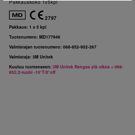
Pakkauskoko 1x5kpl
2797
Pakkaus:
1 x 5 kpl
Tuotenumero:
MD177946
Valmistajan tuotenumero:
068-852-952-267
Valmistaja:
3M Unitek
Kuuluu tuotteeseen:
3M Unitek Rengas ylä oikea + 068-
852:2-tuubi -10°T/0°off