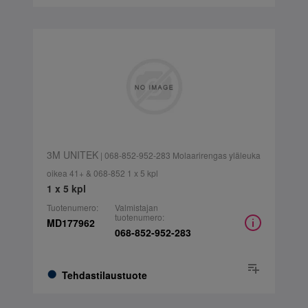
3M UNITEK
| 068-852-952-283 Molaarirengas yläleuka
oikea 41+ & 068-852 1 x 5 kpl
1 x 5 kpl
Tuotenumero:
Valmistajan
tuotenumero:
MD177962
068-852-952-283
Tehdastilaustuote