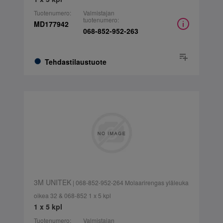
Tuotenumero:
Valmistajan
tuotenumero:
MD177942
068-852-952-263
Tehdastilaustuote
3M UNITEK
| 068-852-952-264 Molaarirengas yläleuka
oikea 32 & 068-852 1 x 5 kpl
1 x 5 kpl
Tuotenumero:
Valmistajan