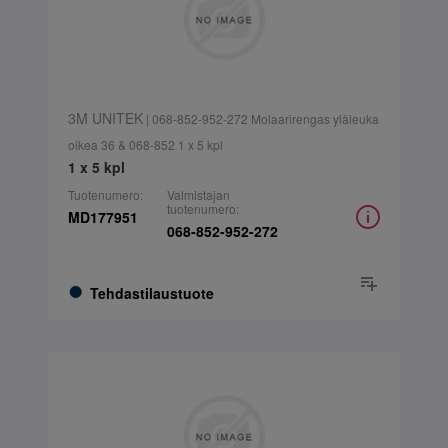
3M UNITEK
| 068-852-952-272 Molaarirengas yläleuka
oikea 36 & 068-852 1 x 5 kpl
1 x 5 kpl
Tuotenumero:
Valmistajan
tuotenumero:
MD177951
068-852-952-272
Tehdastilaustuote