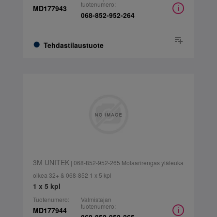
tuotenumero:
MD177943
068-852-952-264
Tehdastilaustuote
3M UNITEK
| 068-852-952-265 Molaarirengas yläleuka
oikea 32+ & 068-852 1 x 5 kpl
1 x 5 kpl
Tuotenumero:
Valmistajan
tuotenumero:
MD177944