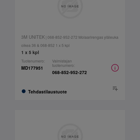
3M UNITEK
| 068-852-952-272 Molaarirengas yläleuka
oikea 36 & 068-852 1 x 5 kpl
1 x 5 kpl
Tuotenumero:
Valmistajan
tuotenumero:
MD177951
068-852-952-272
Tehdastilaustuote