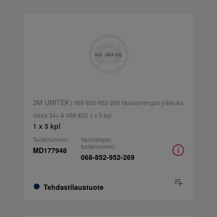
3M UNITEK
| 068-852-952-269 Molaarirengas yläleuka
oikea 34+ & 068-852 1 x 5 kpl
1 x 5 kpl
Tuotenumero:
Valmistajan
tuotenumero:
MD177948
068-852-952-269
Tehdastilaustuote