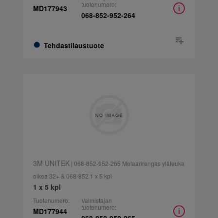
tuotenumero:
MD177943
068-852-952-264
Tehdastilaustuote
3M UNITEK
| 068-852-952-265 Molaarirengas yläleuka
oikea 32+ & 068-852 1 x 5 kpl
1 x 5 kpl
Tuotenumero:
Valmistajan
tuotenumero:
MD177944