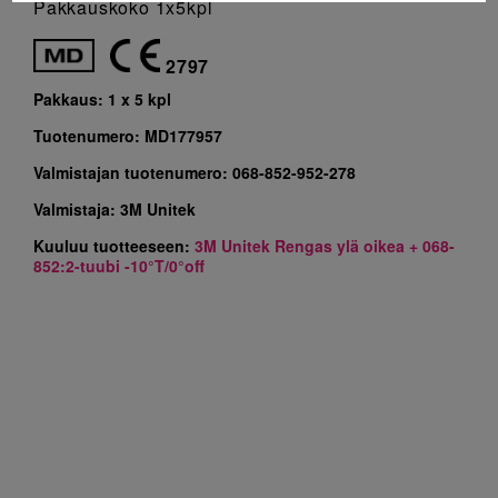
Pakkauskoko 1x5kpl
2797
Pakkaus:
1 x 5 kpl
Tuotenumero:
MD177957
Valmistajan tuotenumero:
068-852-952-278
Valmistaja:
3M Unitek
Kuuluu tuotteeseen:
3M Unitek Rengas ylä oikea + 068-
852:2-tuubi -10°T/0°off