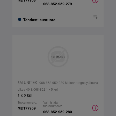
MD177958
068-852-952-279
Tehdastilaustuote
3M UNITEK
| 068-852-952-280 Molaarirengas yläleuka
oikea 40 & 068-852 1 x 5 kpl
1 x 5 kpl
Tuotenumero:
Valmistajan
tuotenumero:
MD177959
068-852-952-280