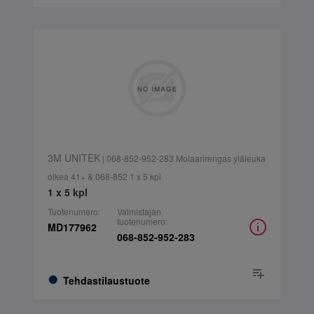
3M UNITEK
| 068-852-952-283 Molaarirengas yläleuka
oikea 41+ & 068-852 1 x 5 kpl
1 x 5 kpl
Tuotenumero:
Valmistajan
tuotenumero:
MD177962
068-852-952-283
Tehdastilaustuote