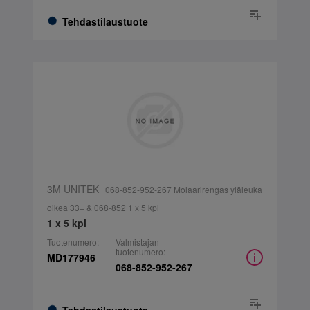
Tehdastilaustuote
3M UNITEK
| 068-852-952-267 Molaarirengas yläleuka
oikea 33+ & 068-852 1 x 5 kpl
1 x 5 kpl
Tuotenumero:
Valmistajan
tuotenumero:
MD177946
068-852-952-267