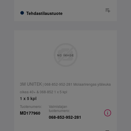
Tehdastilaustuote
3M UNITEK
| 068-852-952-281 Molaarirengas yläleuka
oikea 40+ & 068-852 1 x 5 kpl
1 x 5 kpl
Tuotenumero:
Valmistajan
tuotenumero:
MD177960
068-852-952-281