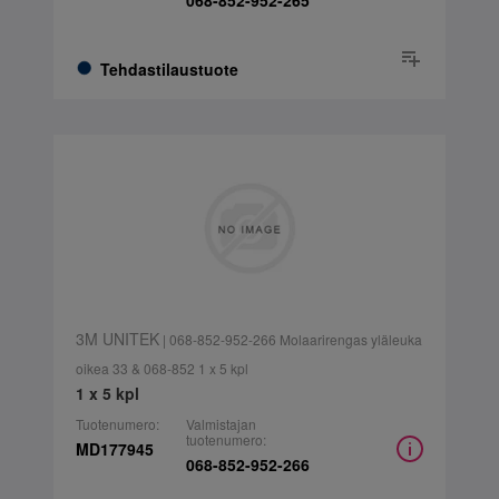
068-852-952-265
Tehdastilaustuote
3M UNITEK
| 068-852-952-266 Molaarirengas yläleuka
oikea 33 & 068-852 1 x 5 kpl
1 x 5 kpl
Tuotenumero:
Valmistajan
tuotenumero:
MD177945
068-852-952-266