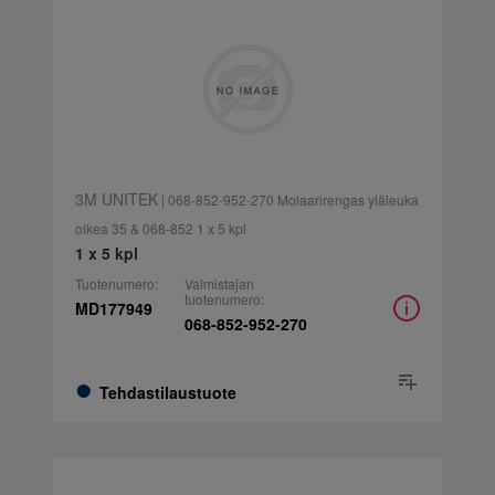
3M UNITEK
| 068-852-952-270 Molaarirengas yläleuka
oikea 35 & 068-852 1 x 5 kpl
1 x 5 kpl
Tuotenumero:
Valmistajan
tuotenumero:
MD177949
068-852-952-270
Tehdastilaustuote