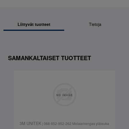
Liittyvät tuotteet
Tietoja
SAMANKALTAISET TUOTTEET
3M UNITEK
| 068-852-952-262 Molaarirengas yläleuka