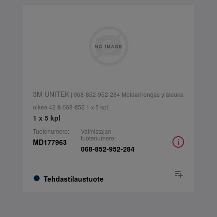
3M UNITEK
| 068-852-952-284 Molaarirengas yläleuka
oikea 42 & 068-852 1 x 5 kpl
1 x 5 kpl
Tuotenumero:
Valmistajan
tuotenumero:
MD177963
068-852-952-284
Tehdastilaustuote