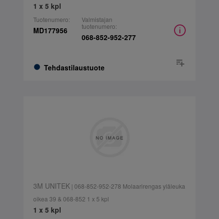
1 x 5 kpl
Tuotenumero:
Valmistajan
tuotenumero:
MD177956
068-852-952-277
Tehdastilaustuote
3M UNITEK
| 068-852-952-278 Molaarirengas yläleuka
oikea 39 & 068-852 1 x 5 kpl
1 x 5 kpl