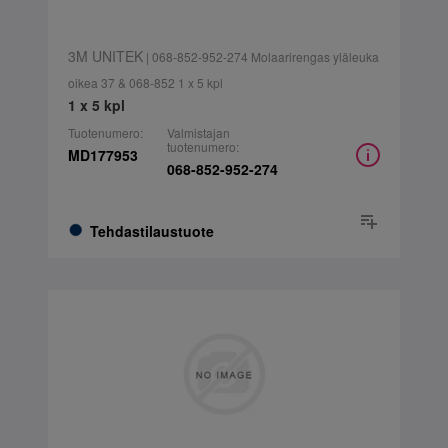
3M UNITEK
| 068-852-952-274 Molaarirengas yläleuka
oikea 37 & 068-852 1 x 5 kpl
1 x 5 kpl
Tuotenumero:
Valmistajan
tuotenumero:
MD177953
068-852-952-274
Tehdastilaustuote