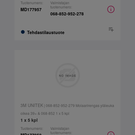
Tuotenumero:
Valmistajan
tuotenumero:
MD177957
068-852-952-278
Tehdastilaustuote
3M UNITEK
| 068-852-952-279 Molaarirengas yläleuka
oikea 39+ & 068-852 1 x 5 kpl
1 x 5 kpl
Tuotenumero:
Valmistajan
tuotenumero: