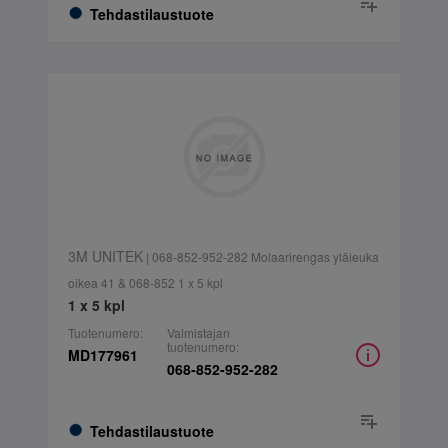
Tehdastilaustuote
3M UNITEK
| 068-852-952-282 Molaarirengas yläleuka
oikea 41 & 068-852 1 x 5 kpl
1 x 5 kpl
Tuotenumero:
Valmistajan
tuotenumero:
MD177961
068-852-952-282
Tehdastilaustuote