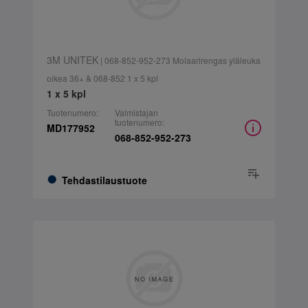
3M UNITEK
| 068-852-952-273 Molaarirengas yläleuka
oikea 36+ & 068-852 1 x 5 kpl
1 x 5 kpl
Tuotenumero:
Valmistajan
tuotenumero:
MD177952
068-852-952-273
Tehdastilaustuote