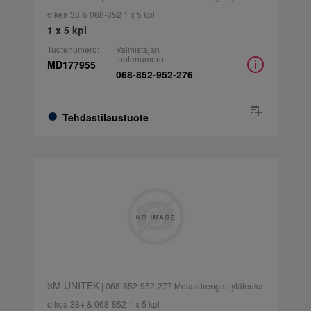
oikea 38 & 068-852 1 x 5 kpl
1 x 5 kpl
Tuotenumero:
Valmistajan
tuotenumero:
MD177955
068-852-952-276
Tehdastilaustuote
3M UNITEK
| 068-852-952-277 Molaarirengas yläleuka
oikea 38+ & 068-852 1 x 5 kpl