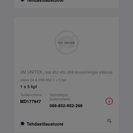
Tehdastilaustuote
3M UNITEK
| 068-852-952-268 Molaarirengas yläleuka
oikea 34 & 068-852 1 x 5 kpl
1 x 5 kpl
Tuotenumero:
Valmistajan
tuotenumero:
MD177947
068-852-952-268
Tehdastilaustuote