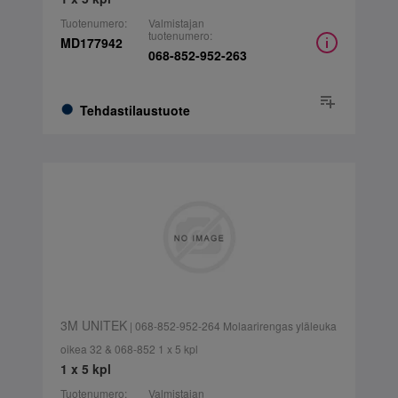
Tuotenumero:
Valmistajan
tuotenumero:
MD177942
068-852-952-263
Tehdastilaustuote
3M UNITEK
| 068-852-952-264 Molaarirengas yläleuka
oikea 32 & 068-852 1 x 5 kpl
1 x 5 kpl
Tuotenumero:
Valmistajan