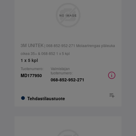
3M UNITEK
| 068-852-952-271 Molaarirengas yläleuka
oikea 35+ & 068-852 1 x 5 kpl
1 x 5 kpl
Tuotenumero:
Valmistajan
tuotenumero:
MD177950
068-852-952-271
Tehdastilaustuote