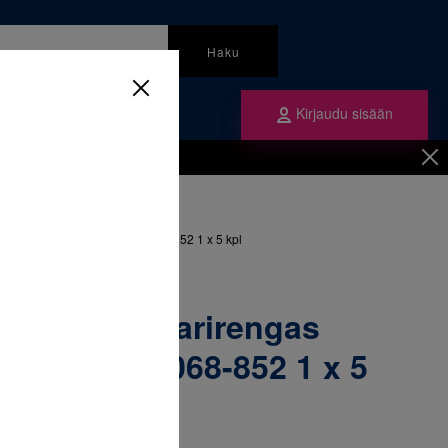
Haku
Kirjaudu sisään
mme
Tilaa ne
inen
/
Renkaat
/
ngas yläleuka oikea 41+ & 068-852 1 x 5 kpl
52-283 Molaarirengas
ikea 41+ & 068-852 1 x 5