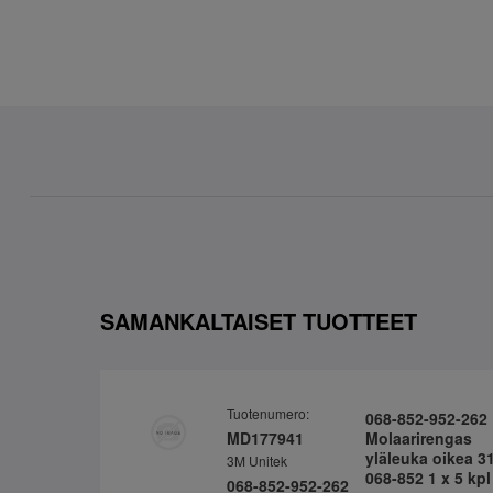
SAMANKALTAISET TUOTTEET
Tuotenumero:
068-852-952-262
MD177941
Molaarirengas
yläleuka oikea 3
3M Unitek
068-852 1 x 5 kpl
068-852-952-262