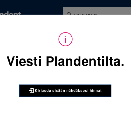
Koulutukset ja tapahtumat
Ajankohtaista
Yritykse
audu sisään nähdäksesi hinnat. Tarvitsetko tunnukset verkkokauppaan? 
Viesti Plandentilta.
Sijainti:
Tarvikkeet
/
Oikom
068-852-952-283 Molaarire
3M UNITEK
Kirjaudu sisään nähdäksesi hinnat
068-852-9
yläleuka o
kpl