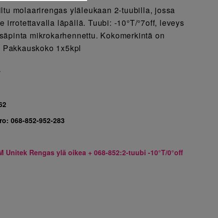
ltu molaarirengas yläleukaan 2-tuubilla, jossa
 irrotettavalla läpällä. Tuubi: -10°T/°7off, leveys
säpinta mikrokarhennettu. Kokomerkintä on
ä. Pakkauskoko 1x5kpl
7
62
ro:
068-852-952-283
M Unitek Rengas ylä oikea + 068-852:2-tuubi -10°T/0°off