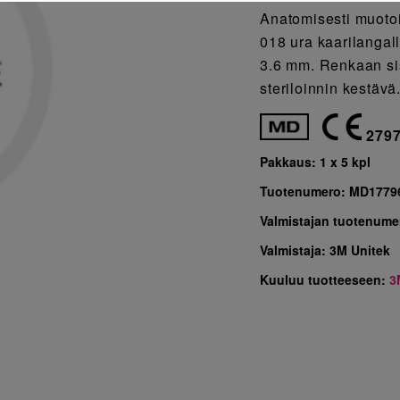
Anatomisesti muotoi
018 ura kaarilangalle
3.6 mm. Renkaan si
steriloinnin kestäv
279
Pakkaus:
1 x 5 kpl
Tuotenumero:
MD1779
Valmistajan tuotenume
Valmistaja:
3M Unitek
Kuuluu tuotteeseen:
3