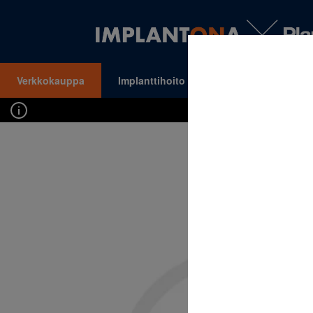
Verkkokauppa
Implanttihoito
Oikomishoito
VALIKKO
Kirj