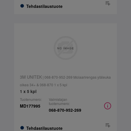
Tehdastilaustuote
3M UNITEK
| 068-870-952-269 Molaarirengas yläleuka
oikea 34+ & 068-870 1 x 5 kpl
1 x 5 kpl
Tuotenumero:
Valmistajan
tuotenumero:
MD177995
068-870-952-269
Tehdastilaustuote