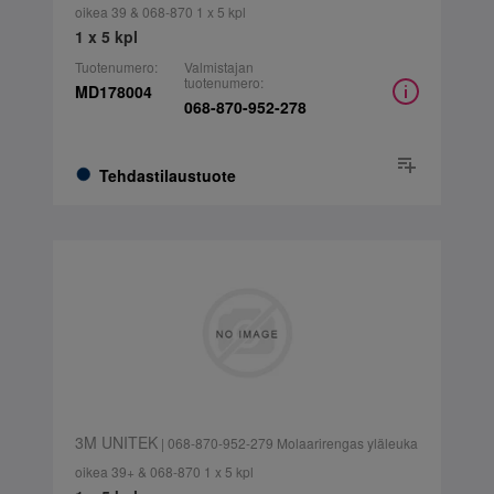
oikea 39 & 068-870 1 x 5 kpl
1 x 5 kpl
Tuotenumero:
Valmistajan
tuotenumero:
MD178004
068-870-952-278
Tehdastilaustuote
3M UNITEK
| 068-870-952-279 Molaarirengas yläleuka
oikea 39+ & 068-870 1 x 5 kpl