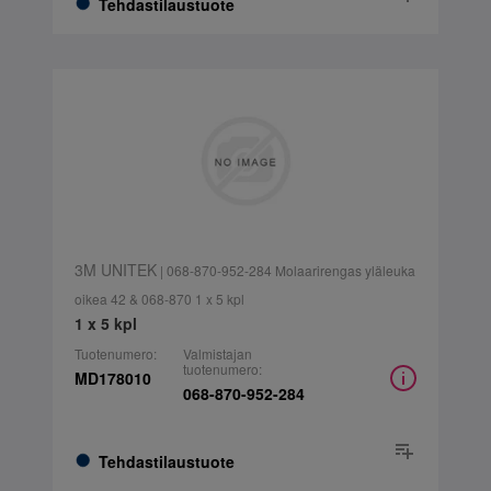
Tehdastilaustuote
3M UNITEK
| 068-870-952-284 Molaarirengas yläleuka
oikea 42 & 068-870 1 x 5 kpl
1 x 5 kpl
Tuotenumero:
Valmistajan
tuotenumero:
MD178010
068-870-952-284
Tehdastilaustuote