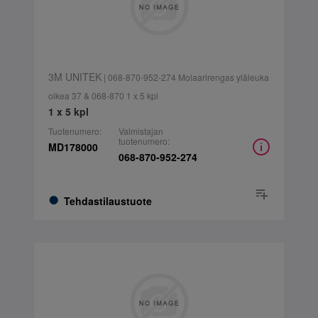
3M UNITEK
| 068-870-952-274 Molaarirengas yläleuka
oikea 37 & 068-870 1 x 5 kpl
1 x 5 kpl
Tuotenumero:
Valmistajan
tuotenumero:
MD178000
068-870-952-274
Tehdastilaustuote