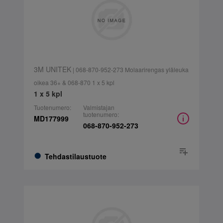
3M UNITEK
| 068-870-952-273 Molaarirengas yläleuka
oikea 36+ & 068-870 1 x 5 kpl
1 x 5 kpl
Tuotenumero:
Valmistajan
tuotenumero:
MD177999
068-870-952-273
Tehdastilaustuote