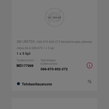
3M UNITEK
| 068-870-952-272 Molaarirengas yläleuka
oikea 36 & 068-870 1 x 5 kpl
1 x 5 kpl
Tuotenumero:
Valmistajan
tuotenumero:
MD177998
068-870-952-272
Tehdastilaustuote