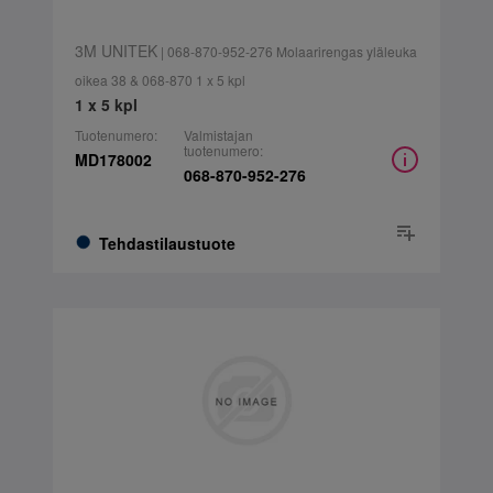
3M UNITEK
| 068-870-952-276 Molaarirengas yläleuka
oikea 38 & 068-870 1 x 5 kpl
1 x 5 kpl
Tuotenumero:
Valmistajan
tuotenumero:
MD178002
068-870-952-276
Tehdastilaustuote