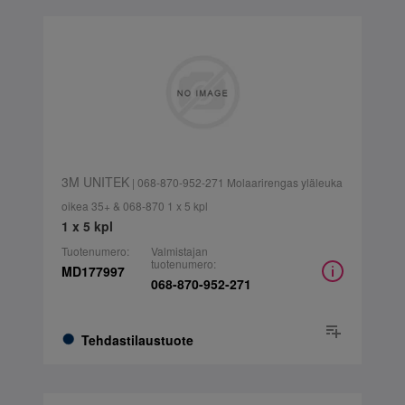
3M UNITEK
| 068-870-952-271 Molaarirengas yläleuka
oikea 35+ & 068-870 1 x 5 kpl
1 x 5 kpl
Tuotenumero:
Valmistajan
tuotenumero:
MD177997
068-870-952-271
Tehdastilaustuote