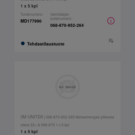
1 x 5 kpl
Tuotenumero:
Valmistajan
tuotenumero:
MD177990
068-870-952-264
Tehdastilaustuote
3M UNITEK
| 068-870-952-265 Molaarirengas yläleuka
oikea 32+ & 068-870 1 x 5 kpl
1 x 5 kpl