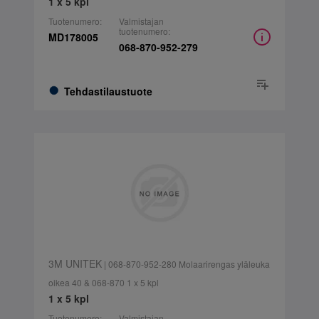
1 x 5 kpl
Tuotenumero:
Valmistajan
tuotenumero:
MD178005
068-870-952-279
Tehdastilaustuote
3M UNITEK
| 068-870-952-280 Molaarirengas yläleuka
oikea 40 & 068-870 1 x 5 kpl
1 x 5 kpl
Tuotenumero:
Valmistajan