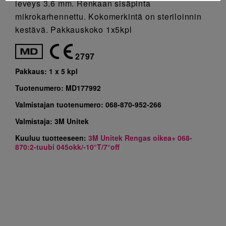
leveys 3.6 mm. Renkaan sisäpinta
mikrokarhennettu. Kokomerkintä on steriloinnin
kestävä. Pakkauskoko 1x5kpl
2797
Pakkaus:
1 x 5 kpl
Tuotenumero:
MD177992
Valmistajan tuotenumero:
068-870-952-266
Valmistaja:
3M Unitek
Kuuluu tuotteeseen:
3M Unitek Rengas oikea+ 068-
870:2-tuubi 045okk/-10°T/7°off