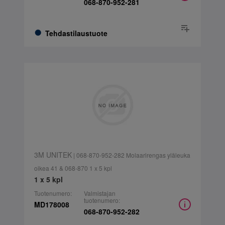
068-870-952-281
Tehdastilaustuote
3M UNITEK
| 068-870-952-282 Molaarirengas yläleuka
oikea 41 & 068-870 1 x 5 kpl
1 x 5 kpl
Tuotenumero:
Valmistajan
tuotenumero:
MD178008
068-870-952-282