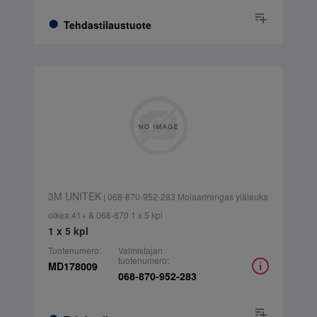
Tehdastilaustuote
3M UNITEK
| 068-870-952-283 Molaarirengas yläleuka
oikea 41+ & 068-870 1 x 5 kpl
1 x 5 kpl
Tuotenumero:
Valmistajan
tuotenumero:
MD178009
068-870-952-283