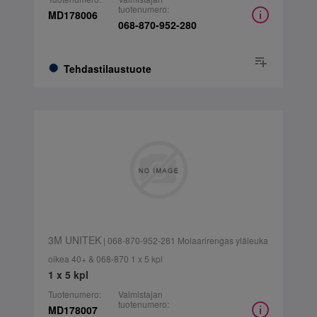
tuotenumero:
MD178006
068-870-952-280
Tehdastilaustuote
3M UNITEK
| 068-870-952-281 Molaarirengas yläleuka
oikea 40+ & 068-870 1 x 5 kpl
1 x 5 kpl
Tuotenumero:
Valmistajan
tuotenumero:
MD178007