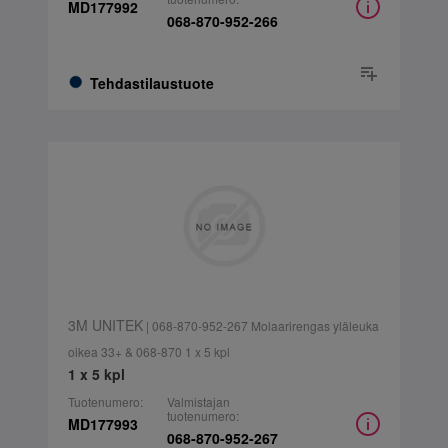
MD177992
068-870-952-266
Tehdastilaustuote
3M UNITEK
| 068-870-952-267 Molaarirengas yläleuka
oikea 33+ & 068-870 1 x 5 kpl
1 x 5 kpl
Tuotenumero:
Valmistajan
tuotenumero:
MD177993
068-870-952-267