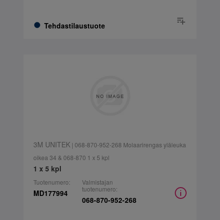
Tehdastilaustuote
3M UNITEK
| 068-870-952-268 Molaarirengas yläleuka
oikea 34 & 068-870 1 x 5 kpl
1 x 5 kpl
Tuotenumero:
Valmistajan
tuotenumero:
MD177994
068-870-952-268