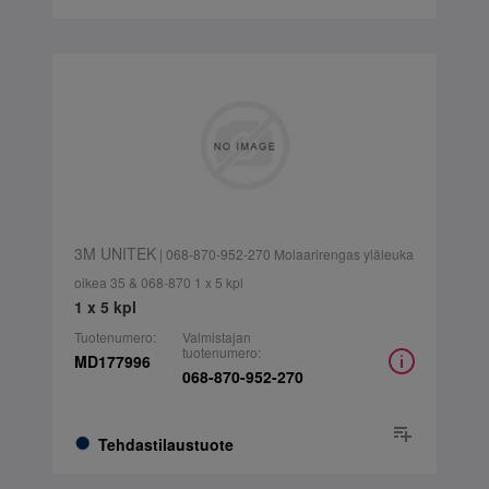
3M UNITEK
| 068-870-952-270 Molaarirengas yläleuka
oikea 35 & 068-870 1 x 5 kpl
1 x 5 kpl
Tuotenumero:
Valmistajan
tuotenumero:
MD177996
068-870-952-270
Tehdastilaustuote