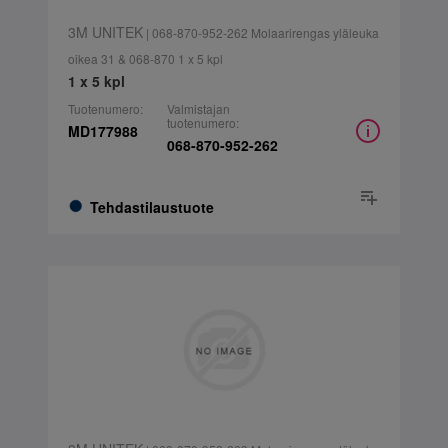
3M UNITEK
| 068-870-952-262 Molaarirengas yläleuka
oikea 31 & 068-870 1 x 5 kpl
1 x 5 kpl
Tuotenumero:
Valmistajan
tuotenumero:
MD177988
068-870-952-262
Tehdastilaustuote