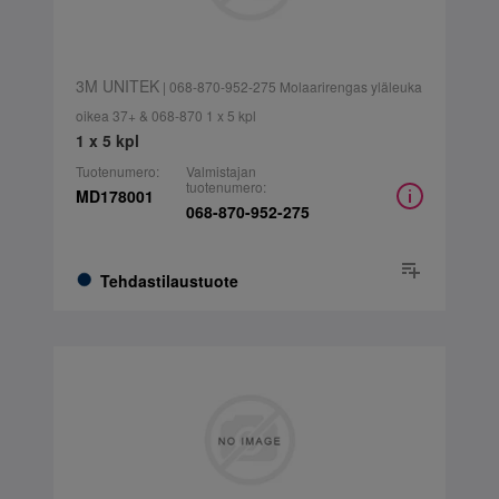
3M UNITEK
| 068-870-952-275 Molaarirengas yläleuka
oikea 37+ & 068-870 1 x 5 kpl
1 x 5 kpl
Tuotenumero:
Valmistajan
tuotenumero:
MD178001
068-870-952-275
Tehdastilaustuote