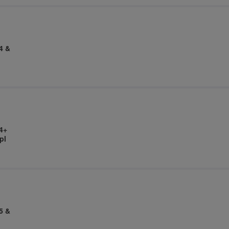
4 &
4+
pl
5 &