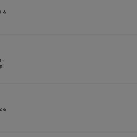
1 &
1+
pl
2 &