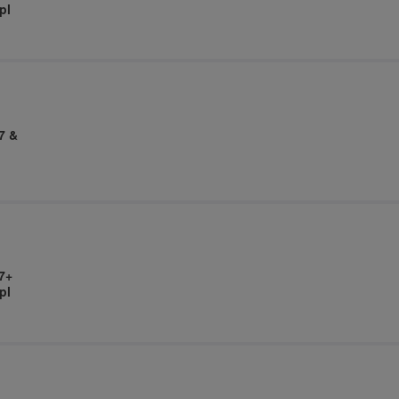
pl
7 &
7+
pl