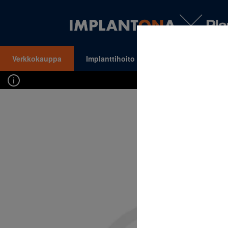
Verkkokauppa
Implanttihoito
Oikomishoito
VALIKKO
Kirj