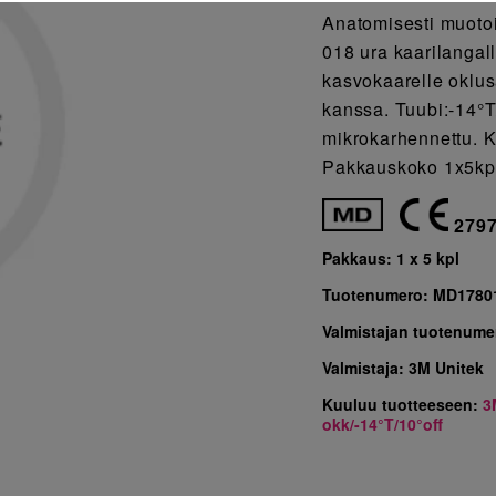
Anatomisesti muotoi
018 ura kaarilangall
kasvokaarelle oklus
kanssa. Tuubi:-14°T
mikrokarhennettu. K
Pakkauskoko 1x5kp
279
Pakkaus:
1 x 5 kpl
Tuotenumero:
MD1780
Valmistajan tuotenume
Valmistaja:
3M Unitek
Kuuluu tuotteeseen:
3
okk/-14°T/10°off