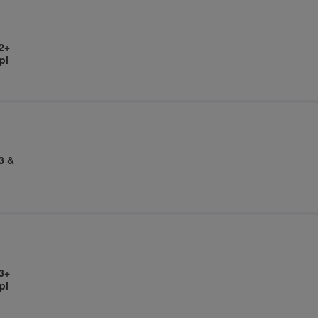
2+
pl
3 &
3+
pl