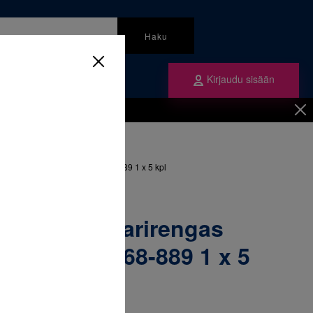
Haku
Kirjaudu sisään
mme
Tilaa ne
inen
/
Renkaat
/
ngas yläleuka vasen 32 & 068-889 1 x 5 kpl
52-164 Molaarirengas
asen 32 & 068-889 1 x 5