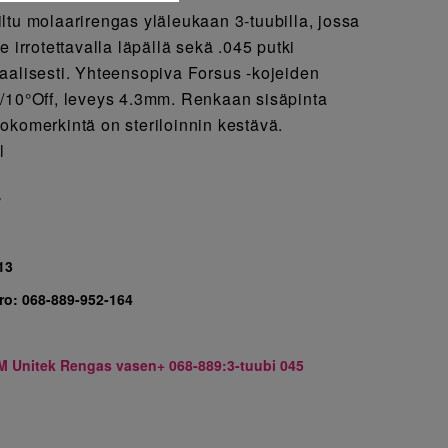
ltu molaarirengas yläleukaan 3-tuubilla, jossa
e irrotettavalla läpällä sekä .045 putki
aalisesti. Yhteensopiva Forsus -kojeiden
/10°Off, leveys 4.3mm. Renkaan sisäpinta
okomerkintä on steriloinnin kestävä.
l
7
13
ro:
068-889-952-164
M Unitek Rengas vasen+ 068-889:3-tuubi 045