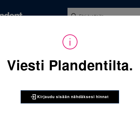
Koulutukset ja tapahtumat
Ajankohtaista
Yritykse
audu sisään nähdäksesi hinnat. Tarvitsetko tunnukset verkkokauppaan? 
Viesti Plandentilta.
Sijainti:
Tarvikkeet
/
Oikom
068-889-952-164 Molaarire
3M UNITEK
Kirjaudu sisään nähdäksesi hinnat
068-889-9
yläleuka v
kpl