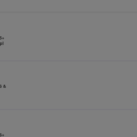
5+
pl
6 &
6+