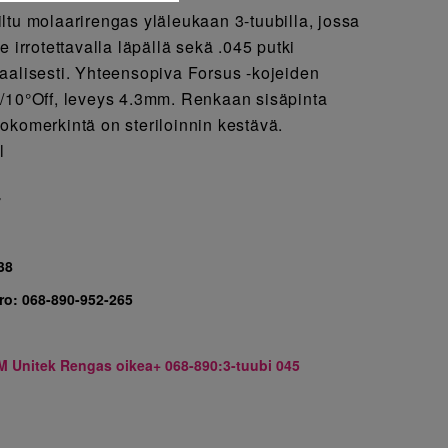
ltu molaarirengas yläleukaan 3-tuubilla, jossa
e irrotettavalla läpällä sekä .045 putki
aalisesti. Yhteensopiva Forsus -kojeiden
/10°Off, leveys 4.3mm. Renkaan sisäpinta
okomerkintä on steriloinnin kestävä.
l
7
38
ro:
068-890-952-265
M Unitek Rengas oikea+ 068-890:3-tuubi 045