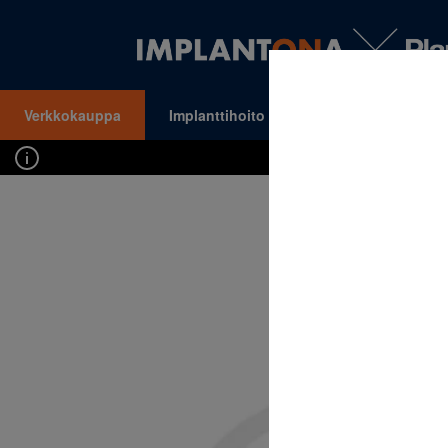
Verkkokauppa
Implanttihoito
Oikomishoito
VALIKKO
Kirj