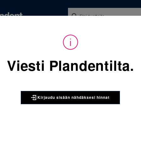
Koulutukset ja tapahtumat
Ajankohtaista
Yritykse
audu sisään nähdäksesi hinnat. Tarvitsetko tunnukset verkkokauppaan? 
Viesti Plandentilta.
Sijainti:
Tarvikkeet
/
Oikom
068-890-952-265 Molaarire
3M UNITEK
Kirjaudu sisään nähdäksesi hinnat
068-890-9
yläleuka o
kpl