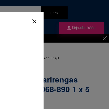
Haku
Kirjaudu sisään
mme
Tilaa ne
inen
/
Renkaat
/
ngas yläleuka oikea 32+ & 068-890 1 x 5 kpl
52-265 Molaarirengas
ikea 32+ & 068-890 1 x 5