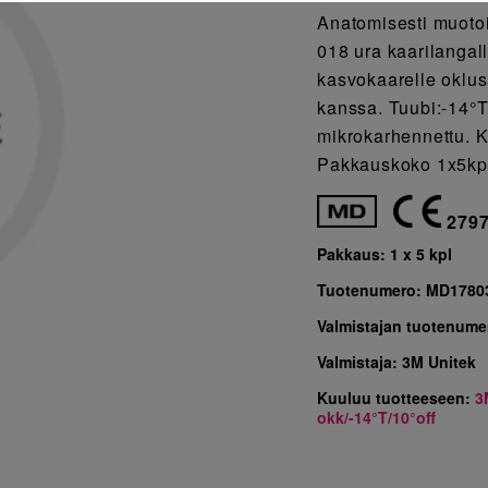
Anatomisesti muotoi
018 ura kaarilangall
kasvokaarelle oklus
kanssa. Tuubi:-14°T
mikrokarhennettu. K
Pakkauskoko 1x5kp
279
Pakkaus:
1 x 5 kpl
Tuotenumero:
MD1780
Valmistajan tuotenume
Valmistaja:
3M Unitek
Kuuluu tuotteeseen:
3
okk/-14°T/10°off