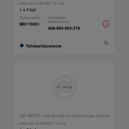
oikea 39 & 068-890 1 x 5 kpl
1 x 5 kpl
Tuotenumero:
Valmistajan
tuotenumero:
MD178051
068-890-952-278
Tehdastilaustuote
3M UNITEK
| 068-890-952-279 Molaarirengas yläleuka
oikea 39+ & 068-890 1 x 5 kpl