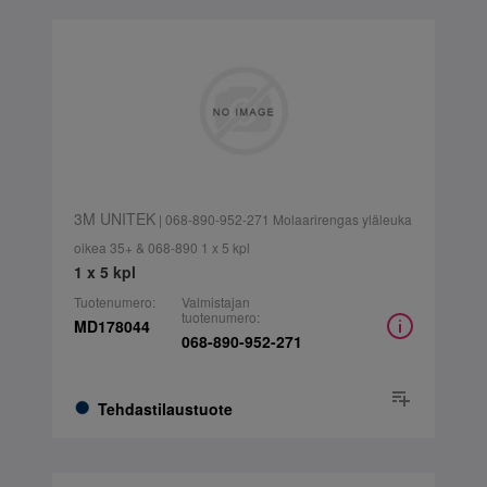
3M UNITEK
| 068-890-952-271 Molaarirengas yläleuka
oikea 35+ & 068-890 1 x 5 kpl
1 x 5 kpl
Tuotenumero:
Valmistajan
tuotenumero:
MD178044
068-890-952-271
Tehdastilaustuote