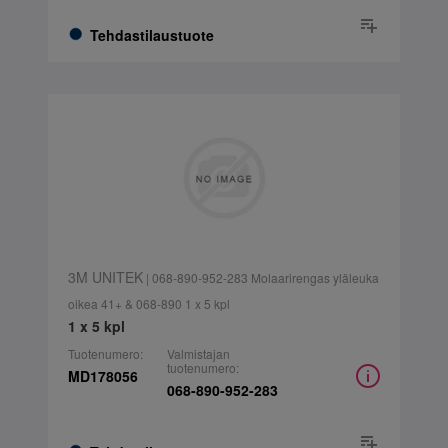
Tehdastilaustuote
3M UNITEK
| 068-890-952-283 Molaarirengas yläleuka
oikea 41+ & 068-890 1 x 5 kpl
1 x 5 kpl
Tuotenumero:
Valmistajan
tuotenumero:
MD178056
068-890-952-283