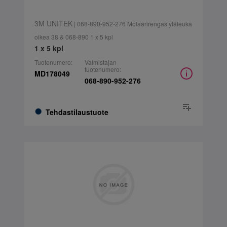
3M UNITEK
| 068-890-952-276 Molaarirengas yläleuka
oikea 38 & 068-890 1 x 5 kpl
1 x 5 kpl
Tuotenumero:
Valmistajan
tuotenumero:
MD178049
068-890-952-276
Tehdastilaustuote