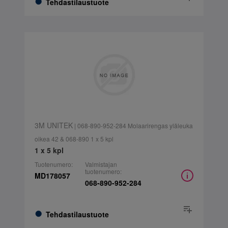
Tehdastilaustuote
3M UNITEK
| 068-890-952-284 Molaarirengas yläleuka
oikea 42 & 068-890 1 x 5 kpl
1 x 5 kpl
Tuotenumero:
Valmistajan
tuotenumero:
MD178057
068-890-952-284
Tehdastilaustuote