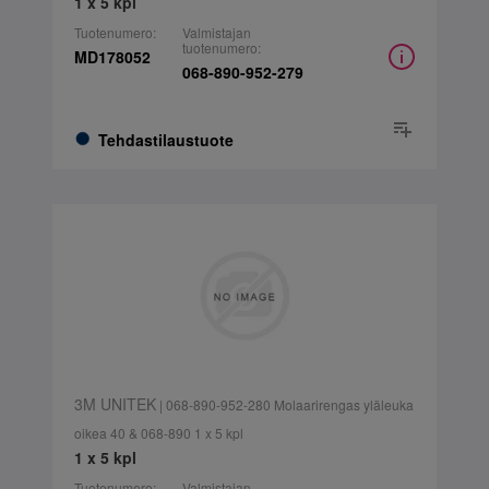
1 x 5 kpl
Tuotenumero:
Valmistajan
tuotenumero:
MD178052
068-890-952-279
Tehdastilaustuote
3M UNITEK
| 068-890-952-280 Molaarirengas yläleuka
oikea 40 & 068-890 1 x 5 kpl
1 x 5 kpl
Tuotenumero:
Valmistajan