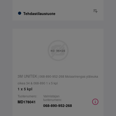
Tehdastilaustuote
3M UNITEK
| 068-890-952-268 Molaarirengas yläleuka
oikea 34 & 068-890 1 x 5 kpl
1 x 5 kpl
Tuotenumero:
Valmistajan
tuotenumero:
MD178041
068-890-952-268