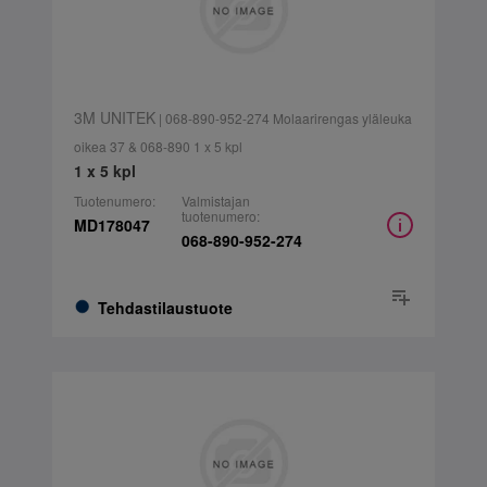
3M UNITEK
| 068-890-952-274 Molaarirengas yläleuka
oikea 37 & 068-890 1 x 5 kpl
1 x 5 kpl
Tuotenumero:
Valmistajan
tuotenumero:
MD178047
068-890-952-274
Tehdastilaustuote