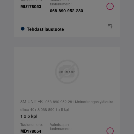
tuotenumero:
MD178053
068-890-952-280
Tehdastilaustuote
3M UNITEK
| 068-890-952-281 Molaarirengas yläleuka
oikea 40+ & 068-890 1 x 5 kpl
1 x 5 kpl
Tuotenumero:
Valmistajan
tuotenumero:
MD178054