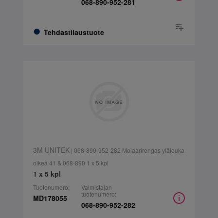
068-890-952-281
Tehdastilaustuote
3M UNITEK
| 068-890-952-282 Molaarirengas yläleuka
oikea 41 & 068-890 1 x 5 kpl
1 x 5 kpl
Tuotenumero:
Valmistajan
tuotenumero:
MD178055
068-890-952-282