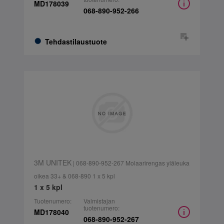
MD178039
068-890-952-266
Tehdastilaustuote
3M UNITEK
| 068-890-952-267 Molaarirengas yläleuka
oikea 33+ & 068-890 1 x 5 kpl
1 x 5 kpl
Tuotenumero:
Valmistajan
tuotenumero:
MD178040
068-890-952-267