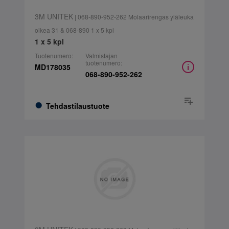
3M UNITEK
| 068-890-952-262 Molaarirengas yläleuka
oikea 31 & 068-890 1 x 5 kpl
1 x 5 kpl
Tuotenumero:
Valmistajan
tuotenumero:
MD178035
068-890-952-262
Tehdastilaustuote