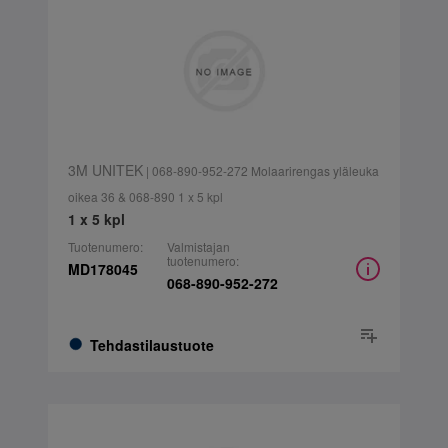
3M UNITEK
| 068-890-952-272 Molaarirengas yläleuka
oikea 36 & 068-890 1 x 5 kpl
1 x 5 kpl
Tuotenumero:
Valmistajan
tuotenumero:
MD178045
068-890-952-272
Tehdastilaustuote