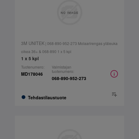
3M UNITEK
| 068-890-952-273 Molaarirengas yläleuka
oikea 36+ & 068-890 1 x 5 kpl
1 x 5 kpl
Tuotenumero:
Valmistajan
tuotenumero:
MD178046
068-890-952-273
Tehdastilaustuote