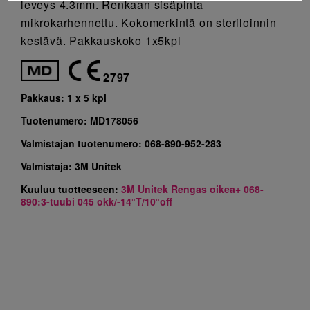
leveys 4.3mm. Renkaan sisäpinta
mikrokarhennettu. Kokomerkintä on steriloinnin
kestävä. Pakkauskoko 1x5kpl
2797
Pakkaus:
1 x 5 kpl
Tuotenumero:
MD178056
Valmistajan tuotenumero:
068-890-952-283
Valmistaja:
3M Unitek
Kuuluu tuotteeseen:
3M Unitek Rengas oikea+ 068-
890:3-tuubi 045 okk/-14°T/10°off