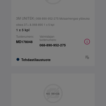
3M UNITEK
| 068-890-952-275 Molaarirengas yläleuka
oikea 37+ & 068-890 1 x 5 kpl
1 x 5 kpl
Tuotenumero:
Valmistajan
tuotenumero:
MD178048
068-890-952-275
Tehdastilaustuote