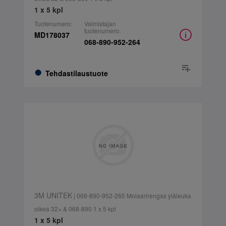
1 x 5 kpl
Tuotenumero:
Valmistajan
tuotenumero:
MD178037
068-890-952-264
Tehdastilaustuote
3M UNITEK
| 068-890-952-265 Molaarirengas yläleuka
oikea 32+ & 068-890 1 x 5 kpl
1 x 5 kpl