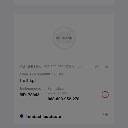
3M UNITEK
| 068-890-952-270 Molaarirengas yläleuka
oikea 35 & 068-890 1 x 5 kpl
1 x 5 kpl
Tuotenumero:
Valmistajan
tuotenumero:
MD178043
068-890-952-270
Tehdastilaustuote