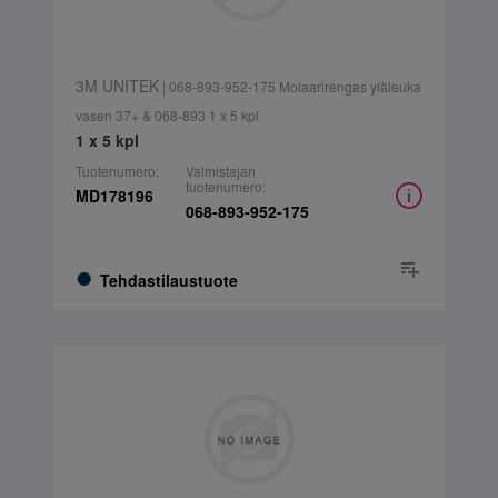
3M UNITEK
| 068-893-952-175 Molaarirengas yläleuka
vasen 37+ & 068-893 1 x 5 kpl
1 x 5 kpl
Tuotenumero:
Valmistajan
tuotenumero:
MD178196
068-893-952-175
Tehdastilaustuote