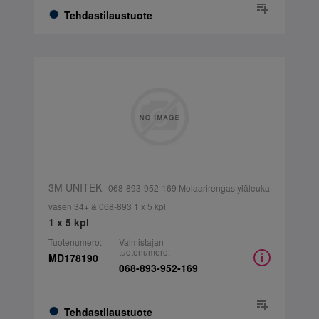
Tehdastilaustuote
3M UNITEK
| 068-893-952-169 Molaarirengas yläleuka
vasen 34+ & 068-893 1 x 5 kpl
1 x 5 kpl
Tuotenumero:
Valmistajan
tuotenumero:
MD178190
068-893-952-169
Tehdastilaustuote