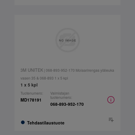
3M UNITEK
| 068-893-952-170 Molaarirengas yläleuka
vasen 35 & 068-893 1 x 5 kpl
1 x 5 kpl
Tuotenumero:
Valmistajan
tuotenumero:
MD178191
068-893-952-170
Tehdastilaustuote