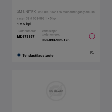
3M UNITEK
| 068-893-952-176 Molaarirengas yläleuka
vasen 38 & 068-893 1 x 5 kpl
1 x 5 kpl
Tuotenumero:
Valmistajan
tuotenumero:
MD178197
068-893-952-176
Tehdastilaustuote