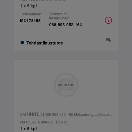
1 x 5 kpl
Tuotenumero:
Valmistajan
tuotenumero:
MD178185
068-893-952-164
Tehdastilaustuote
3M UNITEK
| 068-893-952-165 Molaarirengas yläleuka
vasen 32+ & 068-893 1 x 5 kpl
1 x 5 kpl