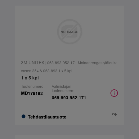
3M UNITEK
| 068-893-952-171 Molaarirengas yläleuka
vasen 35+ & 068-893 1 x 5 kpl
1 x 5 kpl
Tuotenumero:
Valmistajan
tuotenumero:
MD178192
068-893-952-171
Tehdastilaustuote