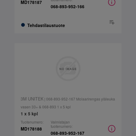
MD178187
068-893-952-166
Tehdastilaustuote
3M UNITEK
| 068-893-952-167 Molaarirengas yläleuka
vasen 33+ & 068-893 1 x 5 kpl
1 x 5 kpl
Tuotenumero:
Valmistajan
tuotenumero:
MD178188
068-893-952-167