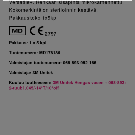
Versatile+. Renkaan sisäpinta mikrokarhennettu.
Kokomerkintä on steriloinnin kestävä.
Pakkauskoko 1x5kpl
2797
Pakkaus:
1 x 5 kpl
Tuotenumero:
MD178186
Valmistajan tuotenumero:
068-893-952-165
Valmistaja:
3M Unitek
Kuuluu tuotteeseen:
3M Unitek Rengas vasen + 068-893:
2-tuubi .045/-14°T/10°off