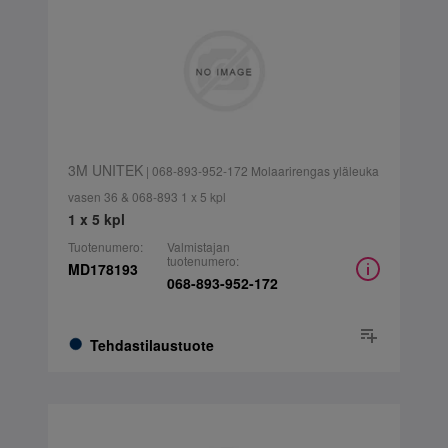
3M UNITEK
| 068-893-952-172 Molaarirengas yläleuka
vasen 36 & 068-893 1 x 5 kpl
1 x 5 kpl
Tuotenumero:
Valmistajan
tuotenumero:
MD178193
068-893-952-172
Tehdastilaustuote