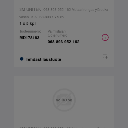
3M UNITEK
| 068-893-952-162 Molaarirengas yläleuka
vasen 31 & 068-893 1 x 5 kpl
1 x 5 kpl
Tuotenumero:
Valmistajan
tuotenumero:
MD178183
068-893-952-162
Tehdastilaustuote