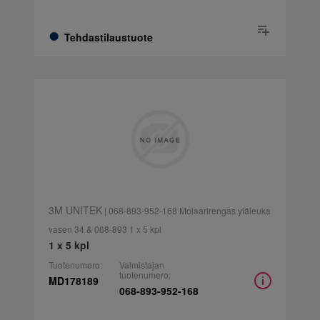
Tehdastilaustuote
3M UNITEK
| 068-893-952-168 Molaarirengas yläleuka
vasen 34 & 068-893 1 x 5 kpl
1 x 5 kpl
Tuotenumero:
Valmistajan
tuotenumero:
MD178189
068-893-952-168