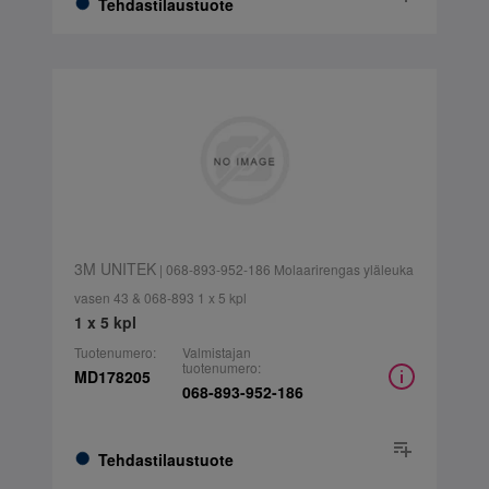
Tehdastilaustuote
3M UNITEK
| 068-893-952-186 Molaarirengas yläleuka
vasen 43 & 068-893 1 x 5 kpl
1 x 5 kpl
Tuotenumero:
Valmistajan
tuotenumero:
MD178205
068-893-952-186
Tehdastilaustuote