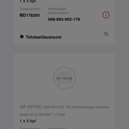
1 x 5 kpl
Tuotenumero:
Valmistajan
tuotenumero:
MD178200
068-893-952-179
Tehdastilaustuote
3M UNITEK
| 068-893-952-180 Molaarirengas yläleuka
vasen 40 & 068-893 1 x 5 kpl
1 x 5 kpl
Tuotenumero:
Valmistajan