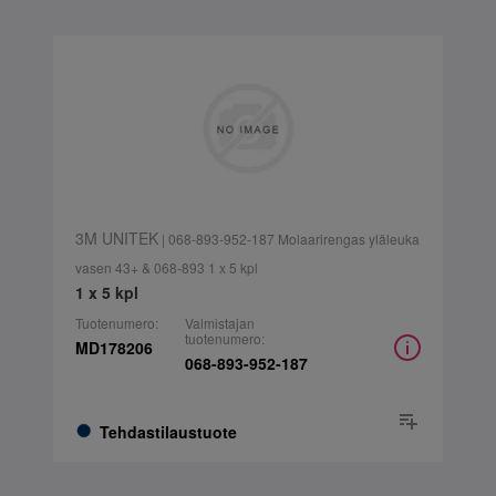
3M UNITEK
| 068-893-952-187 Molaarirengas yläleuka
vasen 43+ & 068-893 1 x 5 kpl
1 x 5 kpl
Tuotenumero:
Valmistajan
tuotenumero:
MD178206
068-893-952-187
Tehdastilaustuote