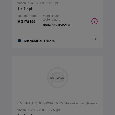
vasen 39 & 068-893 1 x 5 kpl
1 x 5 kpl
Tuotenumero:
Valmistajan
tuotenumero:
MD178199
068-893-952-178
Tehdastilaustuote
3M UNITEK
| 068-893-952-179 Molaarirengas yläleuka
vasen 39+ & 068-893 1 x 5 kpl