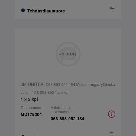
Tehdastilaustuote
3M UNITEK
| 068-893-952-184 Molaarirengas yläleuka
vasen 42 & 068-893 1 x 5 kpl
1 x 5 kpl
Tuotenumero:
Valmistajan
tuotenumero:
MD178204
068-893-952-184