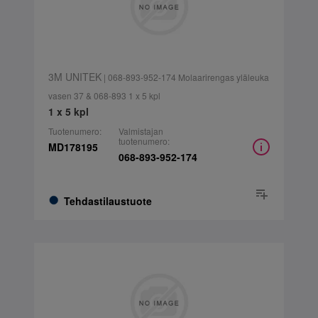
3M UNITEK
| 068-893-952-174 Molaarirengas yläleuka
vasen 37 & 068-893 1 x 5 kpl
1 x 5 kpl
Tuotenumero:
Valmistajan
tuotenumero:
MD178195
068-893-952-174
Tehdastilaustuote