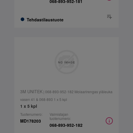
068-893-952-181
Tehdastilaustuote
3M UNITEK
| 068-893-952-182 Molaarirengas yläleuka
vasen 41 & 068-893 1 x 5 kpl
1 x 5 kpl
Tuotenumero:
Valmistajan
tuotenumero:
MD178203
068-893-952-182