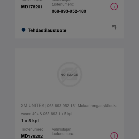
tuotenumero:
MD178201
068-893-952-180
Tehdastilaustuote
3M UNITEK
| 068-893-952-181 Molaarirengas yläleuka
vasen 40+ & 068-893 1 x 5 kpl
1 x 5 kpl
Tuotenumero:
Valmistajan
tuotenumero:
MD178202