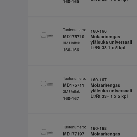
160-165
Tuotenumero:
160-166
MD175710
Molaarirengas
yläleuka universaali
3M Unitek
Lt/Rt 33 1 x 5 kpl
160-166
Tuotenumero:
160-167
MD175711
Molaarirengas
yläleuka universaali
3M Unitek
Lt/Rt 33+ 1 x 5 kpl
160-167
Tuotenumero:
160-168
MD177197
Molaarirengas