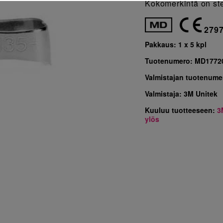
Kokomerkintä on ste
279
Pakkaus:
1 x 5 kpl
Tuotenumero:
MD1772
Valmistajan tuotenume
Valmistaja:
3M Unitek
Kuuluu tuotteeseen:
3
ylös