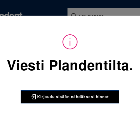
Koulutukset ja tapahtumat
Ajankohtaista
Yritykse
audu sisään nähdäksesi hinnat. Tarvitsetko tunnukset verkkokauppaan? 
Viesti Plandentilta.
Sijainti:
Tarvikkeet
/
Oikom
160-171 Molaarirengas yläle
3M UNITEK
Kirjaudu sisään nähdäksesi hinnat
160-171 M
universaal
Universaali molaari