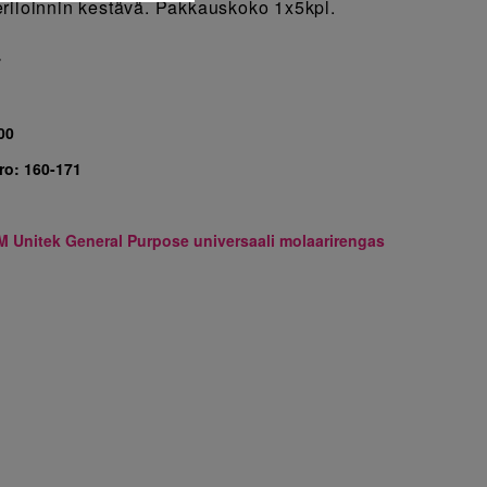
riloinnin kestävä. Pakkauskoko 1x5kpl.
7
00
ro:
160-171
M Unitek General Purpose universaali molaarirengas