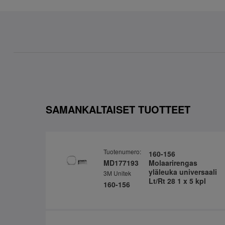
SAMANKALTAISET TUOTTEET
Tuotenumero:
160-156
MD177193
Molaarirengas
yläleuka universaali
3M Unitek
Lt/Rt 28 1 x 5 kpl
160-156