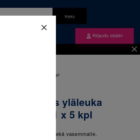
Haku
Kirjaudu sisään
mme
Tilaa ne
inen
/
Renkaat
/
uka universaali Lt/Rt 35+ 1 x 5 kpl
olaarirengas yläleuka
i Lt/Rt 35+ 1 x 5 kpl
rengas, sopii oikealle sekä vasemmalle.