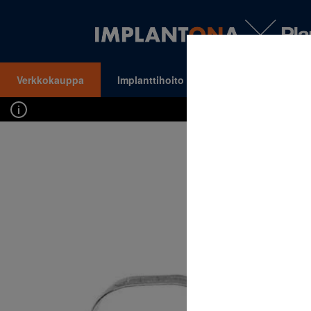
Verkkokauppa
Implanttihoito
Oikomishoito
VALIKKO
Kirj