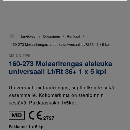
Sijainti:
Tarvikkeet
/
Oikominen
/
Renkaat
/
160-273 Molaarirengas alaleuka universaali Lt/Rt 36+ 1 x 5 kpl
3M UNITEK
160-273 Molaarirengas alaleuka
universaali Lt/Rt 36+ 1 x 5 kpl
Universaali molaarirengas, sopii oikealle sekä
vasemmalle. Kokomerkintä on steriloinnin
kestävä. Pakkauskoko 1x5kpl.
2797
Pakkaus:
1 x 5 kpl