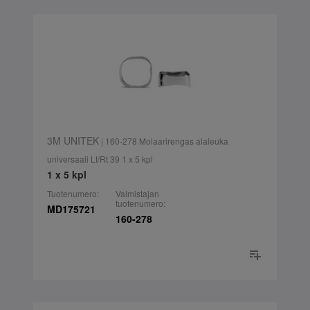
3M UNITEK
| 160-278 Molaarirengas alaleuka
universaali Lt/Rt 39 1 x 5 kpl
1 x 5 kpl
Tuotenumero:
Valmistajan
tuotenumero:
MD175721
160-278