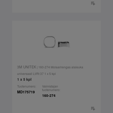
3M UNITEK
| 160-274 Molaarirengas alaleuka
universaali Lt/Rt 37 1 x 5 kpl
1 x 5 kpl
Tuotenumero:
Valmistajan
tuotenumero:
MD175719
160-274