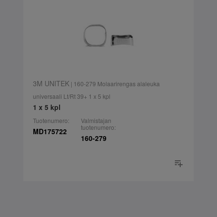
3M UNITEK
| 160-279 Molaarirengas alaleuka
universaali Lt/Rt 39+ 1 x 5 kpl
1 x 5 kpl
Tuotenumero:
Valmistajan
tuotenumero:
MD175722
160-279