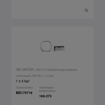
3M UNITEK
| 160-273 Molaarirengas alaleuka
universaali Lt/Rt 36+ 1 x 5 kpl
1 x 5 kpl
Tuotenumero:
Valmistajan
tuotenumero:
MD175718
160-273