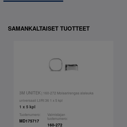
SAMANKALTAISET TUOTTEET
3M UNITEK
| 160-272 Molaarirengas alaleuka
universaali Lt/Rt 36 1 x 5 kpl
1 x 5 kpl
Tuotenumero:
Valmistajan
tuotenumero:
MD175717
160-272