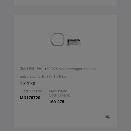
3M UNITEK
| 160-275 Molaarirengas alaleuka
universaali Lt/Rt 37+ 1 x 5 kpl
1 x 5 kpl
Tuotenumero:
Valmistajan
tuotenumero:
MD175720
160-275