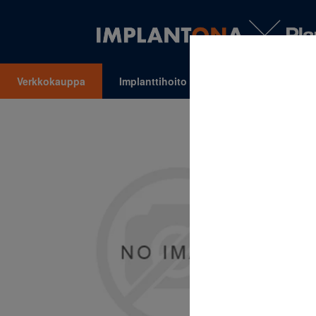
Verkkokauppa
Implanttihoito
Oikomishoito
VALIKKO