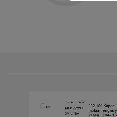
Tuotenumero:
902-169 Kapea
MD177297
molaarirengas y
3M Unitek
vasen Lt 34+ 1 x