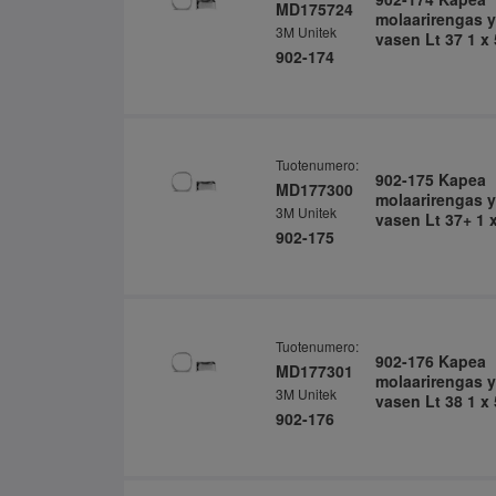
MD175724
molaarirengas y
3M Unitek
vasen Lt 37 1 x 
902-174
Tuotenumero:
902-175 Kapea
MD177300
molaarirengas y
3M Unitek
vasen Lt 37+ 1 x
902-175
Tuotenumero:
902-176 Kapea
MD177301
molaarirengas y
3M Unitek
vasen Lt 38 1 x 
902-176