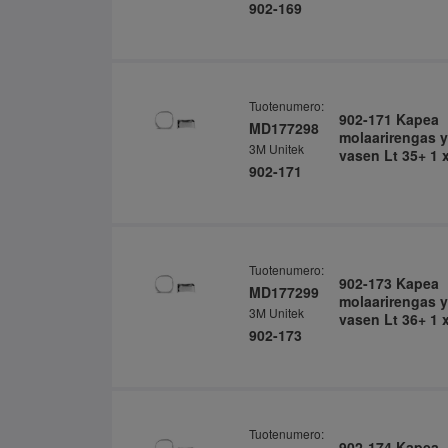
902-169
Tuotenumero:
902-171 Kapea
MD177298
molaarirengas y
3M Unitek
vasen Lt 35+ 1 x
902-171
Tuotenumero:
902-173 Kapea
MD177299
molaarirengas y
3M Unitek
vasen Lt 36+ 1 x
902-173
Tuotenumero:
902-174 Kapea