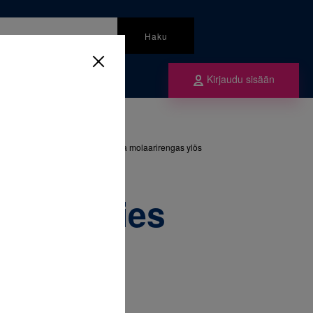
Haku
Kirjaudu sisään
mme
 Victory Series anatominen kapea molaarirengas ylös
tory Series
apea
 ylös