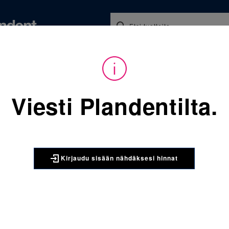
Koulutukset ja tapahtumat
Ajankohtaista
Yritykse
Viesti Plandentilta.
Sijainti:
Tarvikkeet
/
Oikominen
/
Renkaat
/
3M Unitek
3M UNITEK
3M Unitek Vic
Kirjaudu sisään nähdäksesi hinnat
anatominen k
molaarirengas