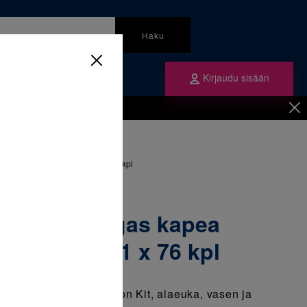
Haku
Kirjaudu sisään
mme
Tilaa ne
inen
/
Renkaat
/
ea Introduction Kit, alas 1 x 76 kpl
olaraarirengas kapea
on Kit, alas 1 x 76 kpl
ea "narrow" Introduction Kit, alaeuka, vasen ja