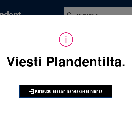
Koulutukset ja tapahtumat
Ajankohtaista
Yritykse
audu sisään nähdäksesi hinnat. Tarvitsetko tunnukset verkkokauppaan? 
Viesti Plandentilta.
Sijainti:
Tarvikkeet
/
Oikom
901-308 Molaraarirengas kap
3M UNITEK
Kirjaudu sisään nähdäksesi hinnat
901-308 M
Introducti
Molaraarirengas kap