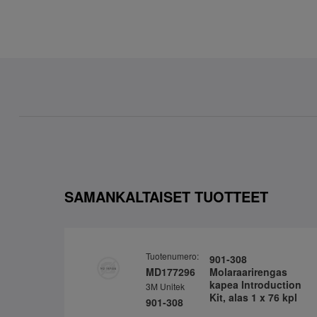
SAMANKALTAISET TUOTTEET
Tuotenumero:
901-308
MD177296
Molaraarirengas
kapea Introduction
3M Unitek
Kit, alas 1 x 76 kpl
901-308