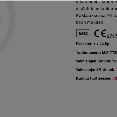
oikea puoli. Anatom
sisäpinta mikrokarh
Pakkauksessa 76 re
koon mukaan.
279
Pakkaus:
1 x 76 kpl
Tuotenumero:
MD1772
Valmistajan tuotenume
Valmistaja:
3M Unitek
Kuuluu tuotteeseen:
3