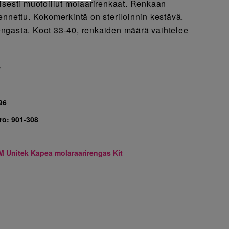
isesti muotoillut molaarirenkaat. Renkaan
ennettu. Kokomerkintä on steriloinnin kestävä.
ngasta. Koot 33-40, renkaiden määrä vaihtelee
7
96
ro:
901-308
M Unitek Kapea molaraarirengas Kit