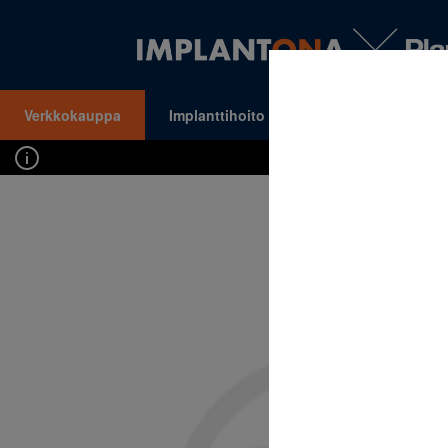
Verkkokauppa
Implanttihoito
Oikomishoito
VALIKKO
Kirj