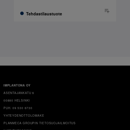
Tehdastilaustuote
IMPLANTONA OY
ASENTAJANKATU 6
00880 HELSINKI
PUH. 09 530 6730
YHTEYDENOTTOLOMAKE
PLANMECA GROUPIN TIETOSUOJAILMOITUS