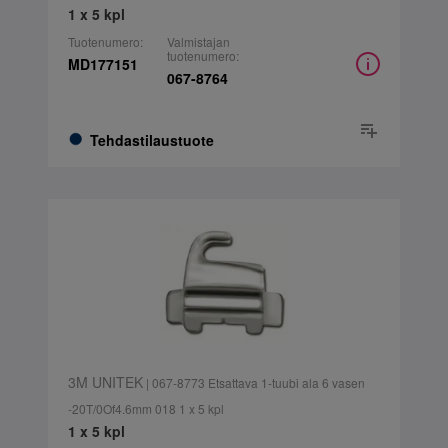
1 x 5 kpl
Tuotenumero:
Valmistajan
tuotenumero:
MD177151
067-8764
Tehdastilaustuote
3M UNITEK
| 067-8773 Etsattava 1-tuubi ala 6 vasen
-20T/0Of4.6mm 018 1 x 5 kpl
1 x 5 kpl