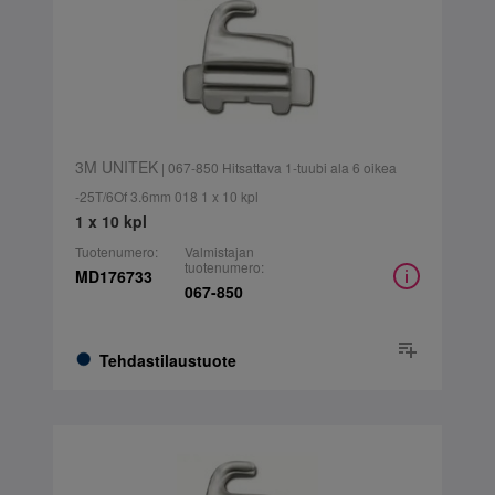
3M UNITEK
| 067-850 Hitsattava 1-tuubi ala 6 oikea
-25T/6Of 3.6mm 018 1 x 10 kpl
1 x 10 kpl
Tuotenumero:
Valmistajan
tuotenumero:
MD176733
067-850
Tehdastilaustuote