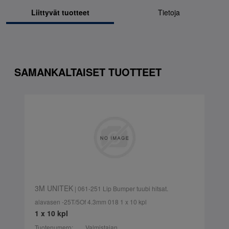
Liittyvät tuotteet
Tietoja
SAMANKALTAISET TUOTTEET
3M UNITEK
| 061-251 Lip Bumper tuubi hitsat.
alavasen -25T/5Of 4.3mm 018 1 x 10 kpl
1 x 10 kpl
Tuotenumero:
Valmistajan