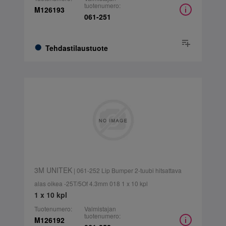
tuotenumero:
M126193
061-251
Tehdastilaustuote
3M UNITEK
| 061-252 Lip Bumper 2-tuubi hitsattava
alas oikea -25T/5Of 4.3mm 018 1 x 10 kpl
1 x 10 kpl
Tuotenumero:
Valmistajan
tuotenumero:
M126192