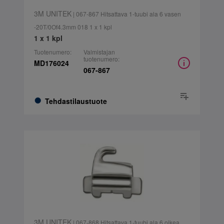
3M UNITEK
| 067-867 Hitsattava 1-tuubi ala 6 vasen
-20T/0Of4.3mm 018 1 x 1 kpl
1 x 1 kpl
Tuotenumero:
Valmistajan
tuotenumero:
MD176024
067-867
Tehdastilaustuote
3M UNITEK
| 067-868 Hitsattava 1-tuubi ala 6 oikea