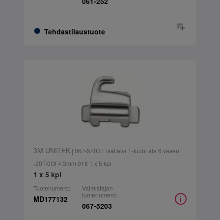
061-252
Tehdastilaustuote
3M UNITEK
| 067-5203 Etsattava 1-tuubi ala 6 vasen
-20T/0Of 4.3mm 018 1 x 5 kpl
1 x 5 kpl
Tuotenumero:
Valmistajan
tuotenumero:
MD177132
067-5203