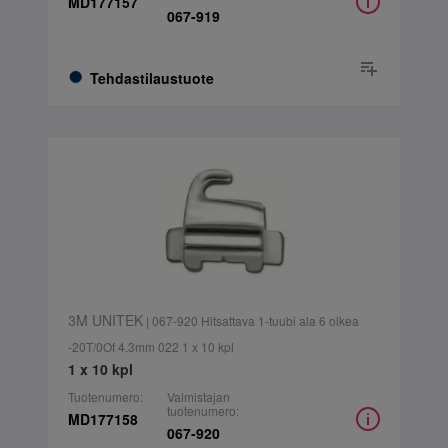
MD177157
067-919
Tehdastilaustuote
3M UNITEK
| 067-920 Hitsattava 1-tuubi ala 6 oikea
-20T/0Of 4.3mm 022 1 x 10 kpl
1 x 10 kpl
Tuotenumero:
Valmistajan
tuotenumero:
MD177158
067-920