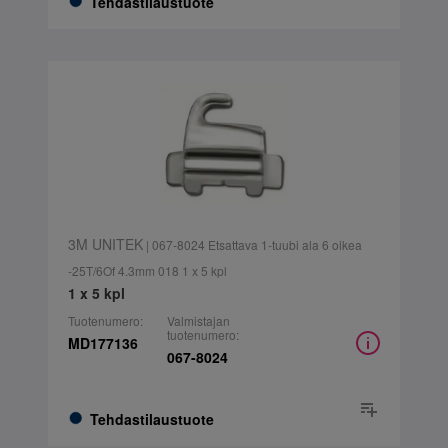
Tehdastilaustuote
3M UNITEK
| 067-8024 Etsattava 1-tuubi ala 6 oikea
-25T/6Of 4.3mm 018 1 x 5 kpl
1 x 5 kpl
Tuotenumero:
Valmistajan
tuotenumero:
MD177136
067-8024
Tehdastilaustuote