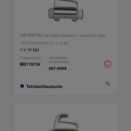
3M UNITEK
| 067-8504 Etsattava 1-tuubi ala 6 oikea
-25T/6Of 3.6mm 018 1 x 10 kpl
1 x 10 kpl
Tuotenumero:
Valmistajan
tuotenumero:
MD176734
067-8504
Tehdastilaustuote