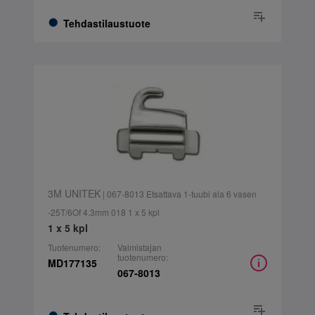
Tehdastilaustuote
3M UNITEK
| 067-8013 Etsattava 1-tuubi ala 6 vasen
-25T/6Of 4.3mm 018 1 x 5 kpl
1 x 5 kpl
Tuotenumero:
Valmistajan
tuotenumero:
MD177135
067-8013