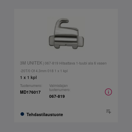
3M UNITEK
| 067-819 Hitsattava 1-tuubi ala 6 vasen
-20T/0 Of 4.3mm 018 1 x 1 kpl
1 x 1 kpl
Tuotenumero:
Valmistajan
tuotenumero:
MD176017
067-819
Tehdastilaustuote